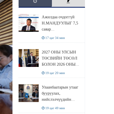
Ажилдаа очдоггүй
Н.МАНДУУЛЫГ 7,5
саяар
УРАМШУУЛЖЭЭ
17 цаг 34 мин
2027 ОНЫ УЛСЫН
ТӨСВИЙН ТӨСӨЛ
БОЛОН 2026 ОНЫ
ТӨСВИЙН
19 цаг 20 мин
ТОДОТГОЛЫН
ТӨСЛИЙН ОЛОН
Улаанбаатарын утааг
НИЙТИЙН
бууруулах,
ХЭЛЭЛЦҮҮЛЭГ
нийслэлчүүдийн
БОЛЛОО
эрүүл мэндийг
19 цаг 49 мин
хамгаалах төслийг