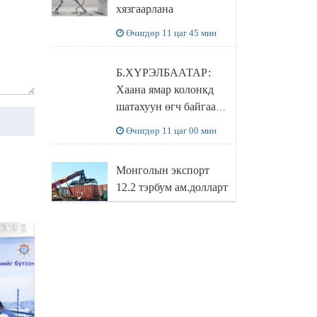
хязгаарлана
бодлого
Өчигдөр 11 цаг 45 мин
Б.ХҮРЭЛБААТАР:
Хаана ямар колонкд
шатахуун өгч байгаа,
дараалал ямар байгааг
Өчигдөр 11 цаг 00 мин
"BENZIN.MN”
сайтаас харах
Монголын экспорт
боломжтой
12.2 тэрбум ам.долларт
хүрэв
Өчигдөр 10 цаг 16 мин
БОЛОВСРОЛЫН
САЙД Л.ЭНХ-
АМГАЛАН