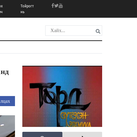
ох
Тойрогт
рч
нь
анд
лцах