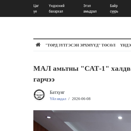
Цаг
Үндэсний
Эгэл
Байр
үе
бахархал
амьдрал
суурь
"ТӨРД ЗҮТГЭСЭН ЭРХМҮҮД" ТӨСӨЛ
ҮНДЭ
МАЛ амьтны "САТ-1" халдва
гарчээ
Батхуяг
Үйл явдал
/
2026-06-08