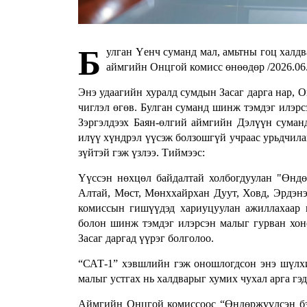
Б
улган Үенч суманд мал, амьтны гоц халд
аймгийн Онцгой комисс өнөөдөр /2026.06.
Энэ удаагийн хуралд сумдын Засаг дарга нар,
чиглэл өгөв. Булган суманд шинж тэмдэг илэрс
Зэргэлдээх Баян-өлгий аймгийн Дэлүүн суман
илүү хүндрэл үүсэж болзошгүй учраас урьдчилан
зүйтэй гэж үзлээ. Тиймээс:
Үүссэн нөхцөл байдалтай холбогдуулан "Өнд
Алтай, Мөст, Мөнххайрхан Дуут, Ховд, Эрдэн
комиссын гишүүдэд хариуцуулан ажиллахаар 
болон шинж тэмдэг илэрсэн малыг гурван хон
Засаг даргад үүрэг болголоо.
“САТ-1” хэвшлийн гэж оношлогдсон энэ шүлхи
малыг устгах нь халдварыг хумих чухал арга гэ
Аймгийн Онцгой комиссоос “Өндөржүүлсэн бэ