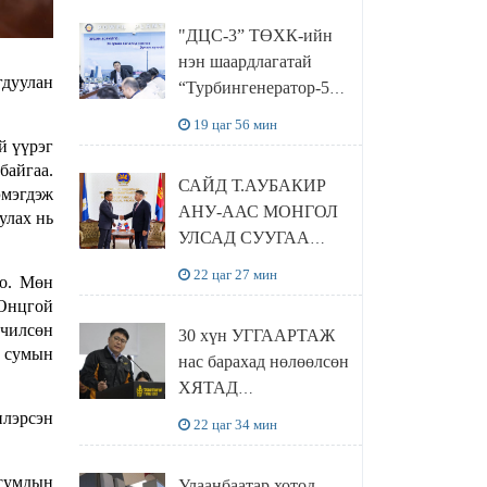
“Чингис хаан
"ДЦС-3” ТӨХК-ийн
баялгийн сан нэгдэл”
нэн шаардлагатай
ХХК-тай хамтран
гдуулан
“Турбингенератор-5”-
хэрэгжүүлнэ
ын шинэчлэлийн
19 цаг 56 мин
төсвийг
й үүрэг
шийдвэрлэхээр болов
байгаа.
САЙД Т.АУБАКИР
эмэгдэж
АНУ-ААС МОНГОЛ
улах нь
УЛСАД СУУГАА
ЭЛЧИН САЙД
22 цаг 27 мин
оо. Мөн
РИЧАРД
 Онцгой
БУАНГАНЫГ
вчилсөн
30 хүн УГГААРТАЖ
ХҮЛЭЭН АВЧ
н сумын
нас барахад нөлөөлсөн
УУЛЗЛАА
ХЯТАД
барьцалдуулагчийг
илэрсэн
22 цаг 34 мин
Ц.ЭРДЭНЭБАЯР
захирал дахин
 сумдын
Улаанбаатар хотод