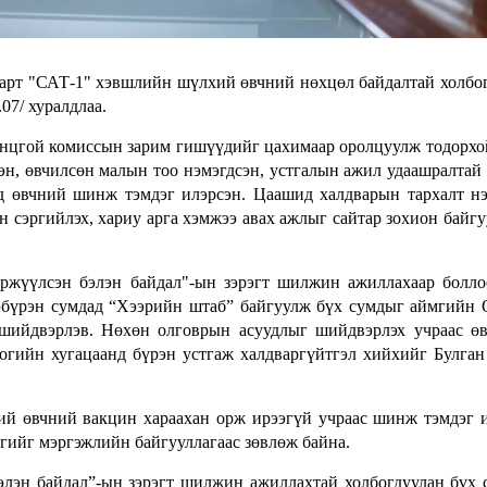
варт "САТ-1" хэвшлийн шүлхий өвчний нөхцөл байдалтай холбо
07/ хуралдлаа.
 Онцгой комиссын зарим гишүүдийг цахимаар оролцуулж тодорхо
эн, өвчилсөн малын тоо нэмэгдсэн, устгалын ажил удаашралтай 
д өвчний шинж тэмдэг илэрсэн. Цаашид халдварын тархалт н
 сэргийлэх, хариу арга хэмжээ авах ажлыг сайтар зохион байгу
өржүүлсэн бэлэн байдал"-ын зэрэгт шилжин ажиллахаар болл
эбүрэн сумдад “Хээрийн штаб” байгуулж бүх сумдыг аймгийн
шийдвэрлэв. Нөхөн олговрын асуудлыг шийдвэрлэх учраас ө
огийн хугацаанд бүрэн устгаж халдваргүйтгэл хийхийг Булга
й өвчний вакцин хараахан орж ирээгүй учраас шинж тэмдэг 
дгийг мэргэжлийн байгууллагаас зөвлөж байна.
лэн байдал”-ын зэрэгт шилжин ажиллахтай холбогдуулан бүх