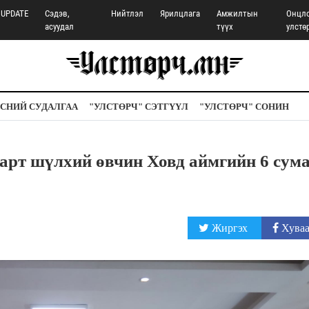
UPDATE
Сэдэв,
Нийтлэл
Ярилцлага
Амжилтын
Онцл
асуудал
түүх
улстө
СНИЙ СУДАЛГАА
"УЛСТӨРЧ" СЭТГҮҮЛ
"УЛСТӨРЧ" СОНИН
рт шүлхий өвчин Ховд аймгийн 6 сум
Жиргэх
Хуваа