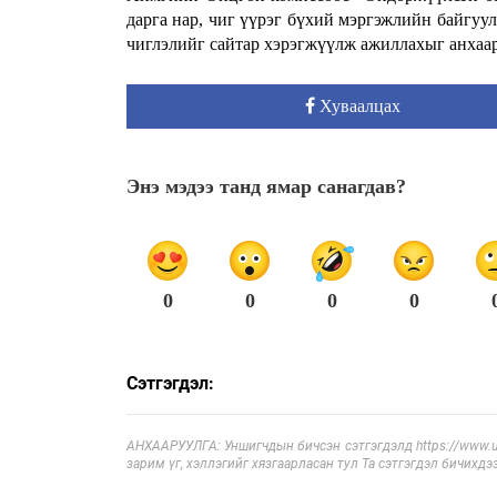
дарга нар, чиг үүрэг бүхий мэргэжлийн байгуул
чиглэлийг сайтар хэрэгжүүлж ажиллахыг анхаар
Хуваалцах
Энэ мэдээ танд ямар санагдав?
0
0
0
0
Сэтгэгдэл:
АНХААРУУЛГА: Уншигчдын бичсэн сэтгэгдэлд https://www.ul
зарим үг, хэллэгийг хязгаарласан тул Та сэтгэгдэл бичихдэ