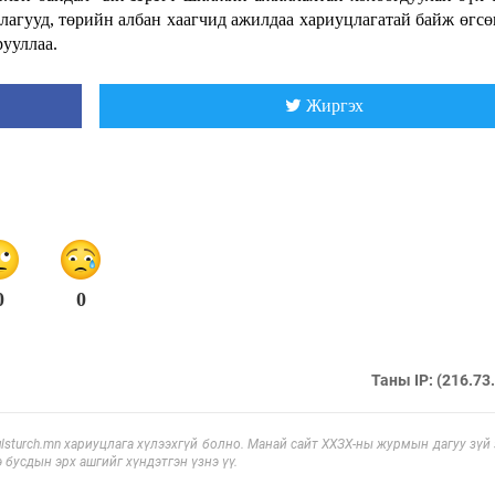
лагууд, төрийн албан хаагчид ажилдаа хариуцлагатай байж өгсө
ууллаа.
Жиргэх
0
0
Таны IP: (216.73
sturch.mn хариуцлага хүлээхгүй болно. Манай сайт ХХЗХ-ны журмын дагуу зүй
э бусдын эрх ашгийг хүндэтгэн үзнэ үү.