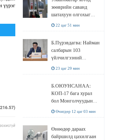
худалдаж авахаар
н үүрэг
зөөврийн саванд
болжээ
шатахуун олгохыг
хязгаарласан бол орон
22 цаг 51 мин
нутагт ийм хориг
мөрдөгдөхгүй
Б.Пүрэвдагва: Найман
салбарын 103
үйлчилгээний
бүртгэлийг
23 цаг 29 мин
цуцалснаар бизнес
эрхлэхэд таатай
Б.ОЮУНСАНАА:
нөхцөл бүрдэнэ
КОП-17 бага хурал
бол Монголчуудын
.216.57)
байгаль дэлхийгээ
Өчигдөр 12 цаг 03 мин
хамгаалж байгаа
бодлого шийдвэрийг
 зохисгүй
Өнөөдөр дараах
ДЭЛХИЙД
байршилд цахилгаан
СУРТАЛЧИЛАХ гол