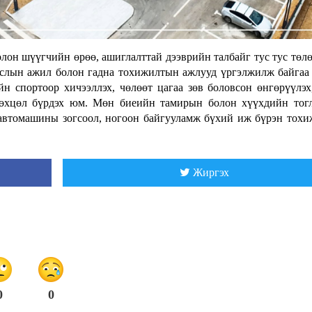
олон шүүгчийн өрөө, ашиглалттай дээврийн талбайг тус тус төл
аслын ажил болон гадна тохижилтын ажлууд үргэлжилж байгаа
йн спортоор хичээллэх, чөлөөт цагаа зөв боловсон өнгөрүүлэх
нөхцөл бүрдэх юм. Мөн биеийн тамирын болон хүүхдийн тог
, автомашины зогсоол, ногоон байгууламж бүхий иж бүрэн тох
Жиргэх
0
0