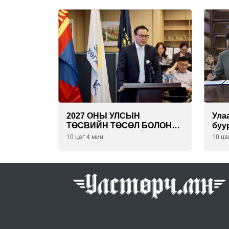
2027 ОНЫ УЛСЫН
Ула
ТӨСВИЙН ТӨСӨЛ БОЛОН
буу
2026 ОНЫ ТӨСВИЙН
эрү
10 цаг 4 мин
10 ца
ТОДОТГОЛЫН ТӨСЛИЙН
төс
ОЛОН НИЙТИЙН
бая
ХЭЛЭЛЦҮҮЛЭГ БОЛЛОО
тай