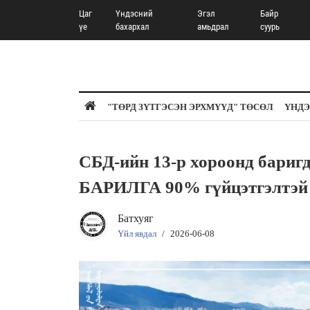
Цаг
Үндэсний
Эгэл
Байр
үе
бахархал
амьдрал
суурь
"ТӨРД ЗҮТГЭСЭН ЭРХМҮҮД" ТӨСӨЛ
ҮНДЭ
СБД-ийн 13-р хороонд ба
БАРИЛГА 90% гүйцэтгэлтэй
Батхуяг
Үйл явдал
/
2026-06-08