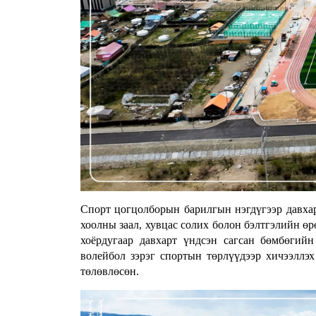
Спорт цогцолборын барилгын нэгдүгээр давхар
хоолны заал, хувцас солих болон бэлтгэлийн өр
хоёрдугаар давхарт үндсэн сагсан бөмбөгийн
волейбол зэрэг спортын төрлүүдээр хичээллэ
төлөвлөсөн.