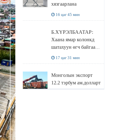
хязгаарлана
бодлого
16 цаг 45 мин
Б.ХҮРЭЛБААТАР:
Хаана ямар колонкд
шатахуун өгч байгаа,
дараалал ямар байгааг
17 цаг 31 мин
"BENZIN.MN”
сайтаас харах
Монголын экспорт
боломжтой
12.2 тэрбум ам.долларт
хүрэв
18 цаг 14 мин
БОЛОВСРОЛЫН
САЙД Л.ЭНХ-
АМГАЛАН