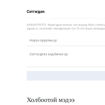
Сэтгэгдэл:
АНХААРУУЛГА: Уншигчдын бичсэн сэтгэгдэлд https://www.ul
зарим үг, хэллэгийг хязгаарласан тул Та сэтгэгдэл бичихдэ
Холбоотой мэдээ