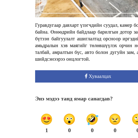
Гуравдугаар давхарт үзэгчдийн суудал, камер б
байна. Өнөөдрийн байдлаар барилгын дотор з
бүтээн байгуулалт ашиглалтад орсноор иргэди
амьдралын хэв маягийг төлөвшүүлэх орчин 
талбай, амралтын бүс, авто болон дугуйн зам
шийдсэнээрээ онцлогтой.
Хуваалцах
Энэ мэдээ танд ямар санагдав?
1
0
0
0