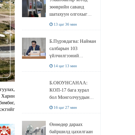
худалдаж авахаар
зөөврийн саванд
болжээ
шатахуун олгохыг
хязгаарласан бол орон
13 цаг 36 мин
нутагт ийм хориг
мөрдөгдөхгүй
Б.Пүрэвдагва: Найман
салбарын 103
үйлчилгээний
бүртгэлийг
14 цаг 13 мин
цуцалснаар бизнес
эрхлэхэд таатай
Б.ОЮУНСАНАА:
нөхцөл бүрдэнэ
гуулах,
КОП-17 бага хурал
. Харин
бол Монголчуудын
бөмбөг,
байгаль дэлхийгээ
16 цаг 27 мин
хэсгийг
хамгаалж байгаа
бодлого шийдвэрийг
Өнөөдөр дараах
ДЭЛХИЙД
байршилд цахилгаан
СУРТАЛЧИЛАХ гол