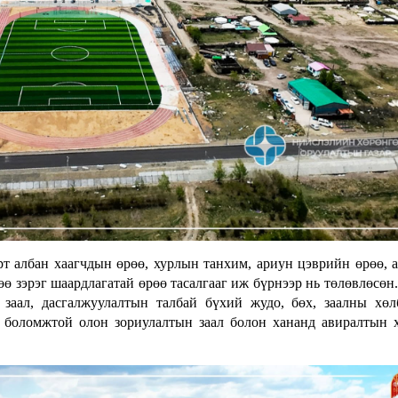
т албан хаагчдын өрөө, хурлын танхим, ариун цэврийн өрөө, а
өө зэрэг шаардлагатай өрөө тасалгааг иж бүрнээр нь төлөвлөсөн
 заал, дасгалжуулалтын талбай бүхий жудо, бөх, заалны хөл
х боломжтой олон зориулалтын заал болон хананд авиралтын 