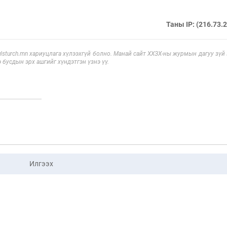
Таны IP: (216.73.
sturch.mn хариуцлага хүлээхгүй болно. Манай сайт ХХЗХ-ны журмын дагуу зүй
э бусдын эрх ашгийг хүндэтгэн үзнэ үү.
Илгээх