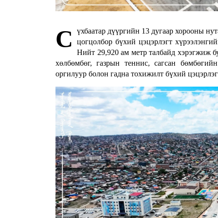
С
үхбаатар дүүргийн 13 дугаар хорооны нут
цогцолбор бүхий цэцэрлэгт хүрээлэнгий
Нийт 29,920 ам метр талбайд хэрэгжиж бу
хөлбөмбөг, газрын теннис, сагсан бөмбөгийн
оргилуур болон гадна тохижилт бүхий цэцэрлэгт