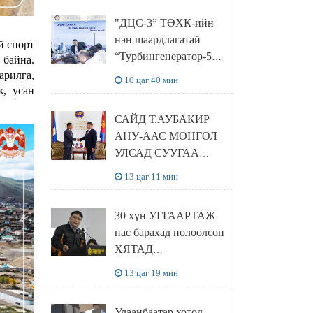
“Чингис хаан
"ДЦС-3” ТӨХК-ийн
баялгийн сан нэгдэл”
нэн шаардлагатай
ХХК-тай хамтран
й спорт
“Турбингенератор-5”-
 байна.
хэрэгжүүлнэ
ын шинэчлэлийн
арилга,
10 цаг 40 мин
төсвийг
ж, усан
шийдвэрлэхээр болов
САЙД Т.АУБАКИР
АНУ-ААС МОНГОЛ
УЛСАД СУУГАА
ЭЛЧИН САЙД
13 цаг 11 мин
РИЧАРД
БУАНГАНЫГ
30 хүн УГГААРТАЖ
ХҮЛЭЭН АВЧ
нас барахад нөлөөлсөн
УУЛЗЛАА
ХЯТАД
барьцалдуулагчийг
13 цаг 19 мин
Ц.ЭРДЭНЭБАЯР
захирал дахин
Улаанбаатар хотод