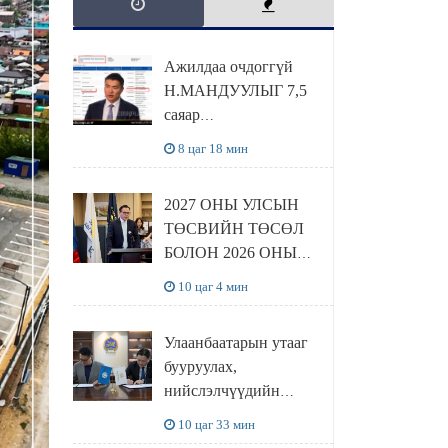
Ажилдаа очдоггүй
Н.МАНДУУЛЫГ 7,5
саяар
УРАМШУУЛЖЭЭ
8 цаг 18 мин
2027 ОНЫ УЛСЫН
ТӨСВИЙН ТӨСӨЛ
БОЛОН 2026 ОНЫ
ТӨСВИЙН
10 цаг 4 мин
ТОДОТГОЛЫН
ТӨСЛИЙН ОЛОН
Улаанбаатарын утааг
НИЙТИЙН
бууруулах,
ХЭЛЭЛЦҮҮЛЭГ
нийслэлчүүдийн
БОЛЛОО
эрүүл мэндийг
10 цаг 33 мин
хамгаалах төслийг