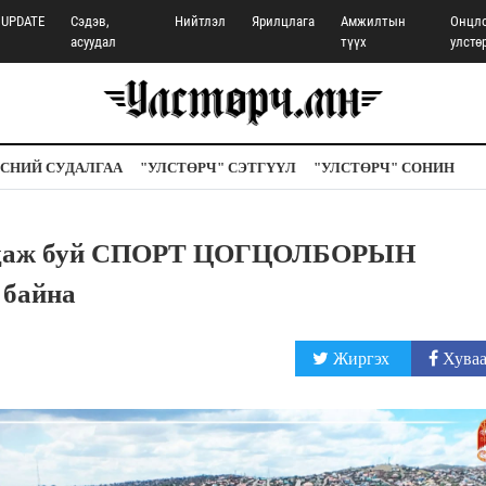
UPDATE
Сэдэв,
Нийтлэл
Ярилцлага
Амжилтын
Онцл
асуудал
түүх
улстө
СНИЙ СУДАЛГАА
"УЛСТӨРЧ" СЭТГҮҮЛ
"УЛСТӨРЧ" СОНИН
ригдаж буй СПОРТ ЦОГЦОЛБОРЫН
 байна
Жиргэх
Хуваа