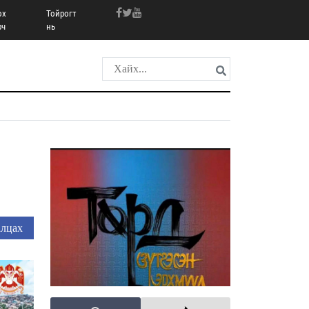
ох
Тойрогт
рч
нь
лцах