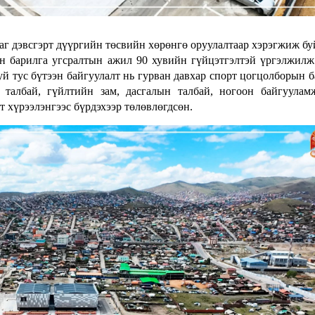
аг дэвсгэрт дүүргийн төсвийн хөрөнгө оруулалтаар хэрэгжиж бу
н барилга угсралтын ажил 90 хувийн гүйцэтгэлтэй үргэлжилж
й тус бүтээн байгуулалт нь гурван давхар спорт цогцолборын б
 талбай, гүйлтийн зам, дасгалын талбай, ногоон байгуулам
 хүрээлэнгээс бүрдэхээр төлөвлөгдсөн.