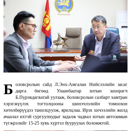
Б
оловсролын сайд Л.Энх-Амгалан Нийслэлийн засаг
дарга бөгөөд Улаанбаатар хотын захирагч
Б.Пүрэвдагватай уулзаж, боловсролын салбарт хамтран
хэрэгжүүлэх тогтолцооны шинэчлэлийн томоохон
хөтөлбөрүүдээ танилцуулж, ярилцлаа. Ирэх хичээлийн жилд
ачаалал ихтэй сургуулиудыг задалж чадвал хотын автозамын
түгжрэлийг 15-25 хувь хүртэл бууруулах боломжтой.