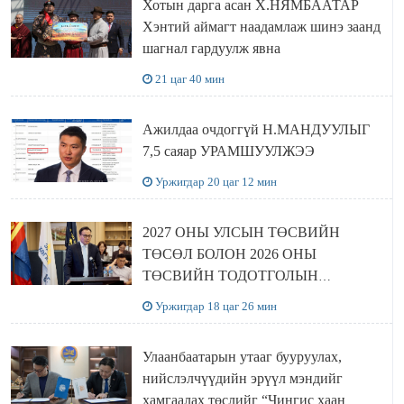
Хотын дарга асан Х.НЯМБААТАР
Хэнтий аймагт наадамлаж шинэ заанд
шагнал гардуулж явна
21 цаг 40 мин
Ажилдаа очдоггүй Н.МАНДУУЛЫГ
7,5 саяар УРАМШУУЛЖЭЭ
Уржигдар 20 цаг 12 мин
2027 ОНЫ УЛСЫН ТӨСВИЙН
ТӨСӨЛ БОЛОН 2026 ОНЫ
ТӨСВИЙН ТОДОТГОЛЫН
ТӨСЛИЙН ОЛОН НИЙТИЙН
Уржигдар 18 цаг 26 мин
ХЭЛЭЛЦҮҮЛЭГ БОЛЛОО
Улаанбаатарын утааг бууруулах,
нийслэлчүүдийн эрүүл мэндийг
хамгаалах төслийг “Чингис хаан