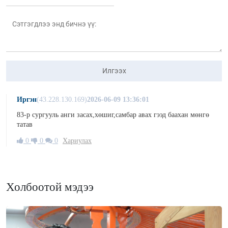
Илгээх
Иргэн
(43.228.130.169)
2026-06-09 13:36:01
83-р сургууль анги засах,хөшиг,самбар авах гээд баахан мөнгө
татав
0
0
0
Хариулах
Холбоотой мэдээ