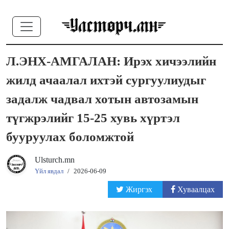
Л.ЭНХ-АМГАЛАН: Ирэх хичээлийн
жилд ачаалал ихтэй сургуулиудыг
задалж чадвал хотын автозамын
түгжрэлийг 15-25 хувь хүртэл
бууруулах боломжтой
Ulsturch.mn
Үйл явдал
/
2026-06-09
Жиргэх
Хуваалцах