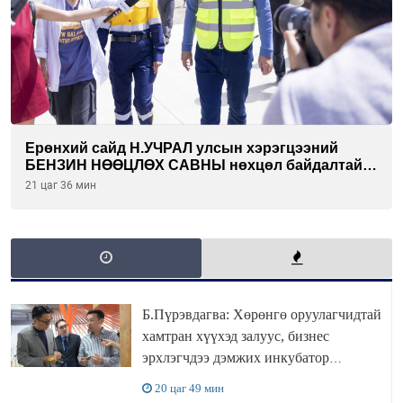
Ерөнхий сайд Н.УЧРАЛ улсын хэрэгцээний
БЕНЗИН НӨӨЦЛӨХ САВНЫ нөхцөл байдалтай
танилцлаа
21 цаг 36 мин
Б.Пүрэвдагва: Хөрөнгө оруулагчидтай
хамтран хүүхэд залуус, бизнес
эрхлэгчдээ дэмжих инкубатор
төвүүдийг хотын захын хорооллуудад
20 цаг 49 мин
байгуулна