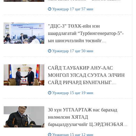
баялгийн сан нэгдэл” ХХК-тай
Уржигдар 17 цаг 57 мин
хамтран хэрэгжүүлнэ
"ДЦС-3” ТӨХК-ийн нэн
шаардлагатай “Турбингенератор-5”-
ын шинэчлэлийн төсвийг
шийдвэрлэхээр болов
Уржигдар 17 цаг 50 мин
САЙД Т.АУБАКИР АНУ-ААС
МОНГОЛ УЛСАД СУУГАА ЭЛЧИН
САЙД РИЧАРД БУАНГАНЫГ
ХҮЛЭЭН АВЧ УУЛЗЛАА
Уржигдар 15 цаг 19 мин
30 хүн УГГААРТАЖ нас барахад
нөлөөлсөн ХЯТАД
барьцалдуулагчийг Ц.ЭРДЭНЭБАЯР
захирал дахин худалдаж авахаар
Уржигдар 15 цаг 12 мин