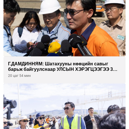
Г.ДАМДИННЯМ: Шатахууны нөөцийн савыг
барьж байгуулснаар УЛСЫН ХЭРЭГЦЭЭГЭЭ 3
САРААР НӨӨЦЛӨДӨГ болно
20 цаг 54 мин