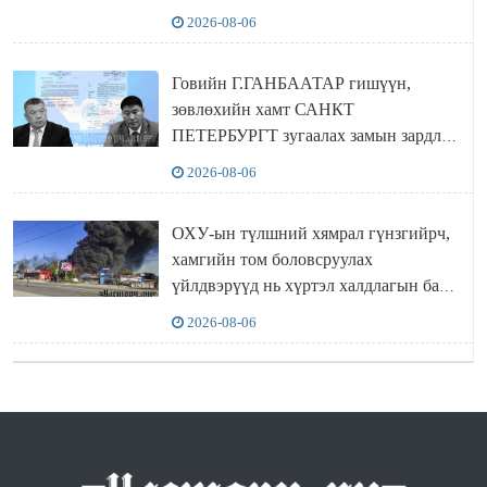
2026-08-06
Говийн Г.ГАНБААТАР гишүүн,
зөвлөхийн хамт САНКТ
ПЕТЕРБУРГТ зугаалах замын зардлаа
“ИНҮТ” ТӨХХК даажээ
2026-08-06
ОХУ-ын түлшний хямрал гүнзгийрч,
хамгийн том боловсруулах
үйлдвэрүүд нь хүртэл халдлагын бай
болов
2026-08-06