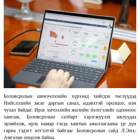
Боловсролын шинэчлэлийн хүрээнд хийгдэх төслүүдэд
Нийслэлийн засаг даргын санал, идэвхтэй оролцоо, нэн
чухал байдаг. Ирэх хичээлийн жилийн бэлтгэлийг одооноос
хангаж, Боловсролын салбарт хэрэгжүүлэх ажлуудаа
эрэмбэлж, ирэх намар гэхэд хамтын ажиллагааны үр дүн
гарна гэдэгт итгэлтэй байгааг Боловсролын сайд Л.Энх-
Амгалан онцолж байна.