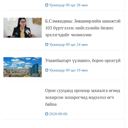
УУЛЗЛАА
Уржигдар 09 цаг 28 мин
Б.Сэмжидмаа: Зөвшөөрлийн шинжтэй
103 бүртгэлээс нийслэлийн бизнес
эрхлэгчдийг чөлөөллөө
Уржигдар 09 цаг 24 мин
Улаанбаатарт үүлшинэ, бороо орохгүй
Уржигдар 09 цаг 19 мин
Орон сууцанд орохоор захиалга өгөөд
хохирсон хохирогчид мэдээлэл өгч
байна
2026-08-06