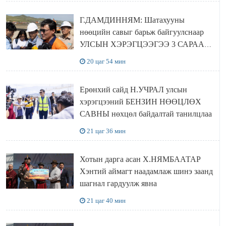
Г.ДАМДИННЯМ: Шатахууны
нөөцийн савыг барьж байгуулснаар
УЛСЫН ХЭРЭГЦЭЭГЭЭ 3 САРААР
НӨӨЦЛӨДӨГ болно
20 цаг 54 мин
Ерөнхий сайд Н.УЧРАЛ улсын
хэрэгцээний БЕНЗИН НӨӨЦЛӨХ
САВНЫ нөхцөл байдалтай танилцлаа
21 цаг 36 мин
Хотын дарга асан Х.НЯМБААТАР
Хэнтий аймагт наадамлаж шинэ заанд
шагнал гардуулж явна
21 цаг 40 мин