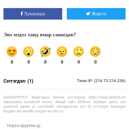
Хуваалцах
Жиргэх
Энэ мэдээ танд ямар санагдав?
0
0
0
0
0
0
Сэтгэгдэл: (1)
Таны IP: (216.73.216.236)
АНХААРУУЛГА: Уншигчдын бичсэн сэтгэгдэлд https://www.ulsturch.mn
хариуцлага хүлээхгүй болно. Манай сайт ХХЗХ-ны журмын дагуу зүй
зохисгүй зарим үг, хэллэгийг хязгаарласан тул Та сэтгэгдэл бичихдээ
бусдын эрх ашгийг хүндэтгэн үзнэ үү.