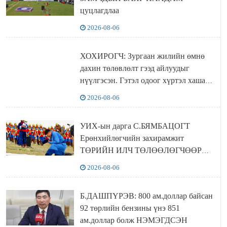
цуцлагдлаа
2026-08-06
ХОХИРОГЧ: Зургаан жилийн өмнө
дахин төлөвлөлт гээд айлуудыг
нүүлгэсэн. Гэтэл одоог хүртэл хашаа
байшин ч байхгүй, орон сууц ч
2026-08-06
байхгүй хаана амьдрахаа мэдэхгүй явж
байна
УИХ-ын дарга С.БЯМБАЦОГТ
Ерөнхийлөгчийн захирамжит
ТӨРИЙН ИЛЧ ТӨЛӨӨЛӨГЧӨӨР
Сутай хайрханы тахилгад оролцжээ
2026-08-06
Б.ДАШПҮРЭВ: 800 ам.доллар байсан
92 төрлийн бензины үнэ 851
ам.доллар болж НЭМЭГДСЭН