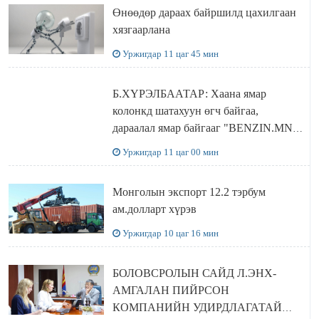
Өнөөдөр дараах байршилд цахилгаан
хязгаарлана
Уржигдар 11 цаг 45 мин
Б.ХҮРЭЛБААТАР: Хаана ямар
колонкд шатахуун өгч байгаа,
дараалал ямар байгааг "BENZIN.MN”
сайтаас харах боломжтой
Уржигдар 11 цаг 00 мин
Монголын экспорт 12.2 тэрбум
ам.долларт хүрэв
Уржигдар 10 цаг 16 мин
БОЛОВСРОЛЫН САЙД Л.ЭНХ-
АМГАЛАН ПИЙРСОН
КОМПАНИЙН УДИРДЛАГАТАЙ