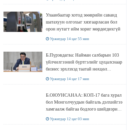
болжээ
Улаанбаатар хотод зөөврийн саванд
шатахуун олгохыг хязгаарласан бол
орон нутагт ийм хориг мөрдөгдөхгүй
Уржигдар 14 цаг 55 мин
Б.Пүрэвдагва: Найман салбарын 103
үйлчилгээний бүртгэлийг цуцалснаар
бизнес эрхлэхэд таатай нөхцөл
бүрдэнэ
Уржигдар 14 цаг 17 мин
Б.ОЮУНСАНАА: КОП-17 бага хурал
бол Монголчуудын байгаль дэлхийгээ
хамгаалж байгаа бодлого шийдвэрийг
ДЭЛХИЙД СУРТАЛЧИЛАХ гол
Уржигдар 12 цаг 03 мин
бодлого