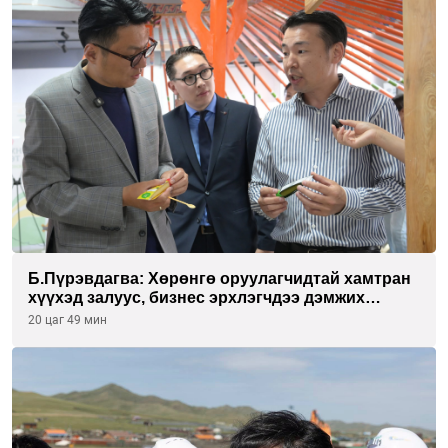
Б.Пүрэвдагва: Хөрөнгө оруулагчидтай хамтран
хүүхэд залуус, бизнес эрхлэгчдээ дэмжих
инкубатор төвүүдийг хотын захын
20 цаг 49 мин
хорооллуудад байгуулна