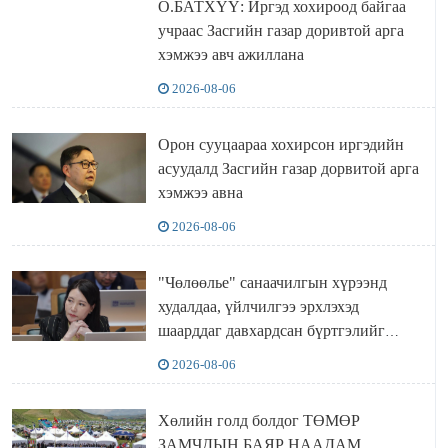
О.БАТХҮҮ: Иргэд хохироод байгаа
учраас Засгийн газар доривтой арга
хэмжээ авч ажиллана
2026-08-06
Орон сууцаараа хохирсон иргэдийн
асуудалд Засгийн газар дорвитой арга
хэмжээ авна
2026-08-06
"Чөлөөлье" санаачилгын хүрээнд
худалдаа, үйлчилгээ эрхлэхэд
шаарддаг давхардсан бүртгэлийг
хүчингүй болгох тогтоолын төслийг
2026-08-06
баталлаа
Хөлийн голд болдог ТӨМӨР
ЗАМЧДЫН БАЯР НААДАМ