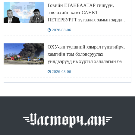
Говийн Г.ГАНБААТАР гишүүн,
зөвлөхийн хамт САНКТ
ПЕТЕРБУРГТ зугаалах замын зардлаа
“ИНҮТ” ТӨХХК даажээ
2026-08-06
ОХУ-ын түлшний хямрал гүнзгийрч,
хамгийн том боловсруулах
үйлдвэрүүд нь хүртэл халдлагын бай
болов
2026-08-06