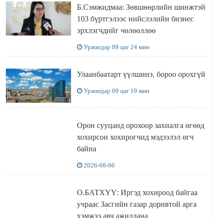
Б.Сэмжидмаа: Зөвшөөрлийн шинжтэй
103 бүртгэлээс нийслэлийн бизнес
эрхлэгчдийг чөлөөллөө
Уржигдар 09 цаг 24 мин
Улаанбаатарт үүлшинэ, бороо орохгүй
Уржигдар 09 цаг 19 мин
Орон сууцанд орохоор захиалга өгөөд
хохирсон хохирогчид мэдээлэл өгч
байна
2026-08-06
О.БАТХҮҮ: Иргэд хохироод байгаа
учраас Засгийн газар доривтой арга
хэмжээ авч ажиллана