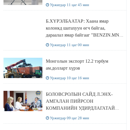
Уржигдар 11 цаг 45 мин
Б.ХҮРЭЛБААТАР: Хаана ямар
колонкд шатахуун өгч байгаа,
дараалал ямар байгааг "BENZIN.MN”
сайтаас харах боломжтой
Уржигдар 11 цаг 00 мин
Монголын экспорт 12.2 тэрбум
ам.долларт хүрэв
Уржигдар 10 цаг 16 мин
БОЛОВСРОЛЫН САЙД Л.ЭНХ-
АМГАЛАН ПИЙРСОН
КОМПАНИЙН УДИРДЛАГАТАЙ
УУЛЗЛАА
Уржигдар 09 цаг 28 мин