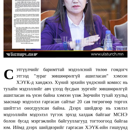
С
этгүүлчийг баримттай мэдээлсний төлөө гомдогч
этгээд "зураг зөвшөөрөлгүй ашигласан" хэмээн
ХЭҮК-д ханджээ. Хүний эрхийн үндэсний комисс нь
тухайн мэдээллийг авч үзээд бусдын зургийг зөвшөөрөлгүй
ашигласан нь үнэн байна хэмээн үзэж Зөрчийн тухай хуульд
зааснаар мэдээлэл гаргасан сайтыг 20 сая төгрөгөөр торгох
шийтгэл оногдуулсан байна. Дээрх шийдвэр нь хэвлэл
мэдээллийн мэдээлэл түгээх эрхэд халдаж байгааг МСНЭ
болон бусад мэргэжлийн байгууллагууд тогтоогоод байгаа
юм. Иймд дээрх шийдвэрийг гаргасан ХЭҮК-ийн гишүүнд