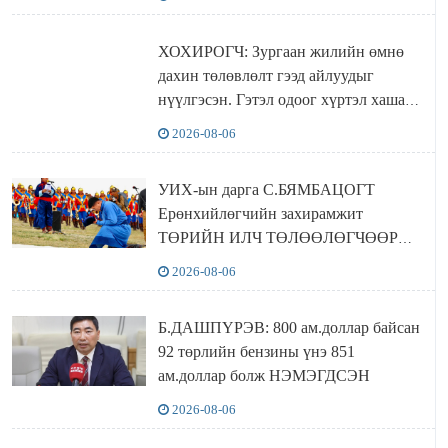
ХОХИРОГЧ: Зургаан жилийн өмнө
дахин төлөвлөлт гээд айлуудыг
нүүлгэсэн. Гэтэл одоог хүртэл хашаа
байшин ч байхгүй, орон сууц ч
2026-08-06
байхгүй хаана амьдрахаа мэдэхгүй явж
байна
УИХ-ын дарга С.БЯМБАЦОГТ
Ерөнхийлөгчийн захирамжит
ТӨРИЙН ИЛЧ ТӨЛӨӨЛӨГЧӨӨР
Сутай хайрханы тахилгад оролцжээ
2026-08-06
Б.ДАШПҮРЭВ: 800 ам.доллар байсан
92 төрлийн бензины үнэ 851
ам.доллар болж НЭМЭГДСЭН
2026-08-06