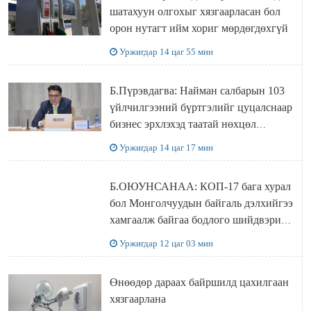
шатахуун олгохыг хязгаарласан бол
орон нутагт ийм хориг мөрдөгдөхгүй
Уржигдар 14 цаг 55 мин
Б.Пүрэвдагва: Найман салбарын 103
үйлчилгээний бүртгэлийг цуцалснаар
бизнес эрхлэхэд таатай нөхцөл
бүрдэнэ
Уржигдар 14 цаг 17 мин
Б.ОЮУНСАНАА: КОП-17 бага хурал
бол Монголчуудын байгаль дэлхийгээ
хамгаалж байгаа бодлого шийдвэрийг
ДЭЛХИЙД СУРТАЛЧИЛАХ гол
Уржигдар 12 цаг 03 мин
бодлого
Өнөөдөр дараах байршилд цахилгаан
хязгаарлана