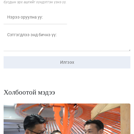
бусдын эрх ашгийг хүндэтгэн үзнэ үү.
Илгээх
Холбоотой мэдээ