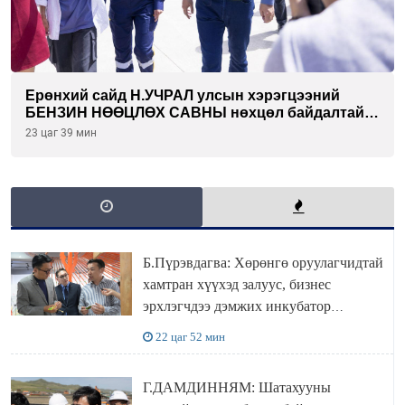
Ерөнхий сайд Н.УЧРАЛ улсын хэрэгцээний
БЕНЗИН НӨӨЦЛӨХ САВНЫ нөхцөл байдалтай
танилцлаа
23 цаг 39 мин
Б.Пүрэвдагва: Хөрөнгө оруулагчидтай
хамтран хүүхэд залуус, бизнес
эрхлэгчдээ дэмжих инкубатор
төвүүдийг хотын захын хорооллуудад
22 цаг 52 мин
байгуулна
Г.ДАМДИННЯМ: Шатахууны