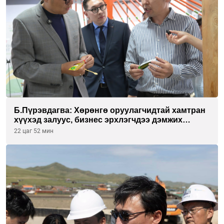
Б.Пүрэвдагва: Хөрөнгө оруулагчидтай хамтран
хүүхэд залуус, бизнес эрхлэгчдээ дэмжих
инкубатор төвүүдийг хотын захын
22 цаг 52 мин
хорооллуудад байгуулна