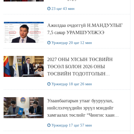
23 цаг 43 мин
Ажилдаа очдоггүй Н.МАНДУУЛЫГ
7,5 саяар УРАМШУУЛЖЭЭ
Уржигдар 20 цаг 12 мин
2027 ОНЫ УЛСЫН ТӨСВИЙН
ТӨСӨЛ БОЛОН 2026 ОНЫ
ТӨСВИЙН ТОДОТГОЛЫН
ТӨСЛИЙН ОЛОН НИЙТИЙН
Уржигдар 18 цаг 26 мин
ХЭЛЭЛЦҮҮЛЭГ БОЛЛОО
Улаанбаатарын утааг бууруулах,
нийслэлчүүдийн эрүүл мэндийг
хамгаалах төслийг “Чингис хаан
баялгийн сан нэгдэл” ХХК-тай
Уржигдар 17 цаг 57 мин
хамтран хэрэгжүүлнэ