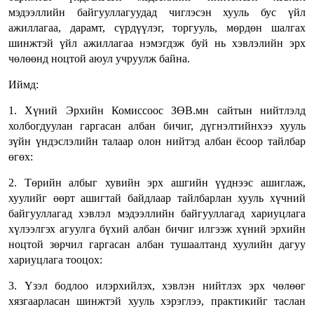
мэдээллийн байгууллагуудад чиглэсэн хууль бус үйл
ажиллагаа, дарамт, сүрдүүлэг, торгууль, мөрдөн шалгах
шинжтэй үйл ажиллагаа нэмэгдэж буй нь хэвлэлийн эрх
чөлөөнд ноцтой аюул учруулж байна.
Иймд:
1. Хүний Эрхийн Комиссоос ЗӨВ.мн сайтын нийтлэлд
холбогдуулан гаргасан албан бичиг, дүгнэлтийнхээ хууль
зүйн үндэслэлийн талаар олон нийтэд албан ёсоор тайлбар
өгөх:
2. Төрийн албыг хувийн эрх ашгийн үүднээс ашиглаж,
хуулийг өөрт ашигтай байдлаар тайлбарлан хууль хүчний
байгууллагад хэвлэл мэдээллийн байгууллагад хариуцлага
хүлээлгэх агуулга бүхий албан бичиг илгээж хүний эрхийн
ноцтой зөрчил гаргасан албан тушаалтанд хуулийн дагуу
хариуцлага тооцох:
3. Үзэл бодлоо илэрхийлэх, хэвлэн нийтлэх эрх чөлөөг
хязгаарласан шинжтэй хууль хэрэглээ, практикийг таслан