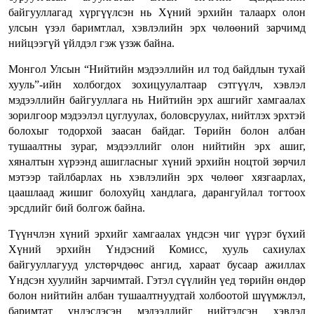
байгууллагад хүргүүлсэн нь Хүний эрхийн талаарх олон
улсын үзэл баримтлал, хэвлэлийн эрх чөлөөний зарчимд
нийцээгүй үйлдэл гэж үзэж байна.
Монгол Улсын “Нийтийн мэдээллийн ил тод байдлын тухай
хууль”-ийн холбогдох зохицуулалтаар сэтгүүлч, хэвлэл
мэдээллийн байгууллага нь Нийтийн эрх ашгийг хамгаалах
зорилгоор мэдээлэл цуглуулах, боловсруулах, нийтлэх эрхтэй
болохыг тодорхой заасан байдаг. Төрийн болон албан
тушаалтны зураг, мэдээллийг олон нийтийн эрх ашиг,
хяналтын хүрээнд ашигласныг хүний эрхийн ноцтой зөрчил
мэтээр тайлбарлах нь хэвлэлийн эрх чөлөөг хязгаарлах,
цаашлаад жишиг болохуйц хандлага, дарангуйлал тогтоох
эрсдлийг бий болгож байна.
Түүнчлэн хүний эрхийг хамгаалах үндсэн чиг үүрэг бүхий
Хүний эрхийн Үндэсний Комисс, хууль сахиулах
байгууллагууд улстөрчдөөс ангид, хараат бусаар ажиллах
Үндсэн хуулийн зарчимтай. Гэтэл сүүлийн үед төрийн өндөр
болон нийтийн албан тушаалтнуудтай холбоотой шүүмжлэл,
баримтат үндэслэсэн мэдээллийг нийтэлсэн хэвлэл