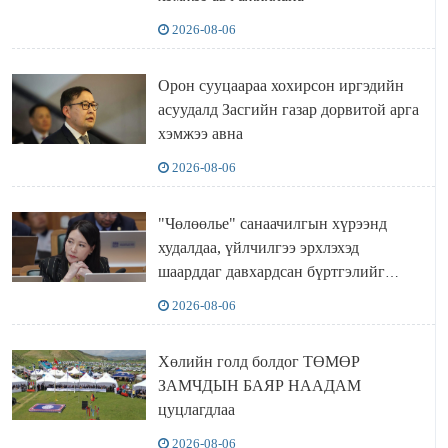
2026-08-06
Орон сууцаараа хохирсон иргэдийн
асуудалд Засгийн газар дорвитой арга
хэмжээ авна
2026-08-06
"Чөлөөлье" санаачилгын хүрээнд
худалдаа, үйлчилгээ эрхлэхэд
шаарддаг давхардсан бүртгэлийг
хүчингүй болгох тогтоолын төслийг
2026-08-06
баталлаа
Хөлийн голд болдог ТӨМӨР
ЗАМЧДЫН БАЯР НААДАМ
цуцлагдлаа
2026-08-06