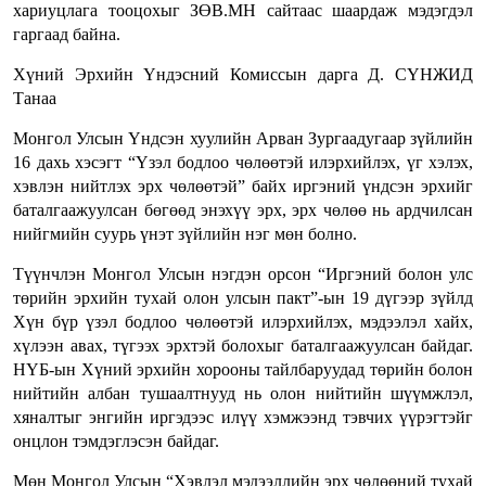
хариуцлага тооцохыг ЗӨВ.МН сайтаас шаардаж мэдэгдэл
гаргаад байна.
Хүний Эрхийн Үндэсний Комиссын дарга Д. СҮНЖИД
Танаа
Монгол Улсын Үндсэн хуулийн Арван Зургаадугаар зүйлийн
16 дахь хэсэгт “Үзэл бодлоо чөлөөтэй илэрхийлэх, үг хэлэх,
хэвлэн нийтлэх эрх чөлөөтэй” байх иргэний үндсэн эрхийг
баталгаажуулсан бөгөөд энэхүү эрх, эрх чөлөө нь ардчилсан
нийгмийн суурь үнэт зүйлийн нэг мөн болно.
Түүнчлэн Монгол Улсын нэгдэн орсон “Иргэний болон улс
төрийн эрхийн тухай олон улсын пакт”-ын 19 дүгээр зүйлд
Хүн бүр үзэл бодлоо чөлөөтэй илэрхийлэх, мэдээлэл хайх,
хүлээн авах, түгээх эрхтэй болохыг баталгаажуулсан байдаг.
НҮБ-ын Хүний эрхийн хорооны тайлбаруудад төрийн болон
нийтийн албан тушаалтнууд нь олон нийтийн шүүмжлэл,
хяналтыг энгийн иргэдээс илүү хэмжээнд тэвчих үүрэгтэйг
онцлон тэмдэглэсэн байдаг.
Мөн Монгол Улсын “Хэвлэл мэдээллийн эрх чөлөөний тухай