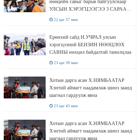
нөөцийн савыг барьж байгуулснаар
УЛСЫН ХЭРЭГЦЭЭГЭЭ 3 САРААР
НӨӨЦЛӨДӨГ болно
22 цаг 57 мин
Ерөнхий сайд Н.УЧРАЛ улсын
хэрэгцээний БЕНЗИН НӨӨЦЛӨХ
САВНЫ нөхцөл байдалтай танилцлаа
23 цаг 39 мин
Хотын дарга асан Х.НЯМБААТАР
Хэнтий аймагт наадамлаж шинэ заанд
шагнал гардуулж явна
23 цаг 43 мин
Хотын дарга асан Х.НЯМБААТАР
Хэнтий аймагт наадамлаж шинэ заанд
шагнал гардуулж явна