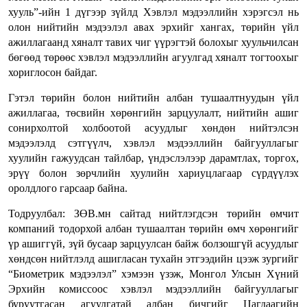
хууль”-ийн 1 дүгээр зүйлд Хэвлэл мэдээллийн хэрэгсэл нь
олон нийтийн мэдээлэл авах эрхийг хангах, төрийн үйл
ажиллагаанд хяналт тавих чиг үүрэгтэй болохыг хуульчилсан
бөгөөд төрөөс хэвлэл мэдээллийн агуулгад хяналт тогтоохыг
хориглосон байдаг.
Гэтэл төрийн болон нийтийн албан тушаалтнуудын үйл
ажиллагаа, төсвийн хөрөнгийн зарцуулалт, нийтийн ашиг
сонирхолтой холбоотой асуудлыг хөндөн нийтэлсэн
мэдээлэлд сэтгүүлч, хэвлэл мэдээллийн байгууллагыг
хуулийн гажуудсан тайлбар, үндэслэлээр дарамтлах, торгох,
эрүү болон зөрчлийн хуулийн хариуцлагаар сүрдүүлэх
оролдлого гарсаар байна.
Тодруулбал: ЗӨВ.мн сайтад нийтлэгдсэн төрийн өмчит
компаний тодорхой албан тушаалтан төрийн өмч хөрөнгийг
үр ашиггүй, зүй бусаар зарцуулсан байж болзошгүй асуудлыг
хөндсөн нийтлэлд ашигласан тухайн этгээдийн цээж зургийг
“Биометрик мэдээлэл” хэмээн үзэж, Монгол Улсын Хүний
Эрхийн комиссоос хэвлэл мэдээллийн байгууллагыг
буруутгасан агуулгатай албан бичгийг Цагдаагийн