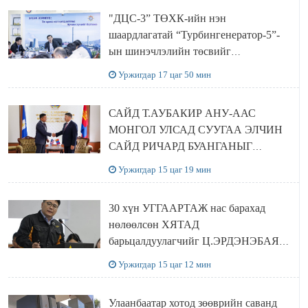
"ДЦС-3” ТӨХК-ийн нэн
шаардлагатай “Турбингенератор-5”-
ын шинэчлэлийн төсвийг
шийдвэрлэхээр болов
Уржигдар 17 цаг 50 мин
САЙД Т.АУБАКИР АНУ-ААС
МОНГОЛ УЛСАД СУУГАА ЭЛЧИН
САЙД РИЧАРД БУАНГАНЫГ
ХҮЛЭЭН АВЧ УУЛЗЛАА
Уржигдар 15 цаг 19 мин
30 хүн УГГААРТАЖ нас барахад
нөлөөлсөн ХЯТАД
барьцалдуулагчийг Ц.ЭРДЭНЭБАЯР
захирал дахин худалдаж авахаар
Уржигдар 15 цаг 12 мин
болжээ
Улаанбаатар хотод зөөврийн саванд