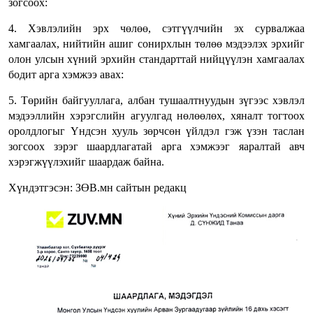
зогсоох:
4. Хэвлэлийн эрх чөлөө, сэтгүүлчийн эх сурвалжаа
хамгаалах, нийтийн ашиг сонирхлын төлөө мэдээлэх эрхийг
олон улсын хүний эрхийн стандарттай нийцүүлэн хамгаалах
бодит арга хэмжээ авах:
5. Төрийн байгууллага, албан тушаалтнуудын зүгээс хэвлэл
мэдээллийн хэрэгслийн агуулгад нөлөөлөх, хяналт тогтоох
оролдлогыг Үндсэн хууль зөрчсөн үйлдэл гэж үзэн таслан
зогсоох зэрэг шаардлагатай арга хэмжээг яаралтай авч
хэрэгжүүлэхийг шаардаж байна.
Хүндэтгэсэн: ЗӨВ.мн сайтын редакц