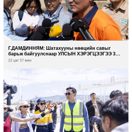
Г.ДАМДИННЯМ: Шатахууны нөөцийн савыг
барьж байгуулснаар УЛСЫН ХЭРЭГЦЭЭГЭЭ 3
САРААР НӨӨЦЛӨДӨГ болно
22 цаг 57 мин