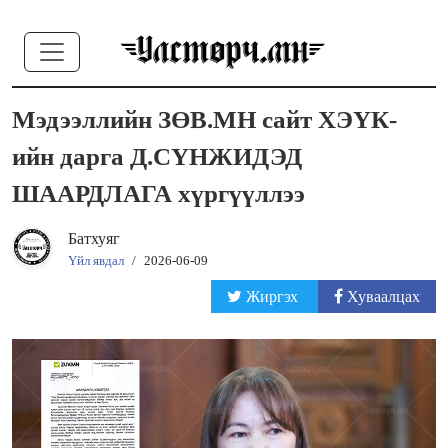
Мэдээллийн ЗӨВ.МН сайт ХЭҮК-
ийн дарга Д.СҮНЖИДЭД
ШААРДЛАГА хүргүүллээ
Батхуяг
Үйл явдал
/
2026-06-09
Жиргэх
Хуваалцах