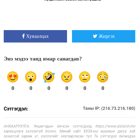
Хуваалцах
Жиргэх
Энэ мэдээ танд ямар санагдав?
0
0
0
0
0
0
Сэтгэгдэл:
Таны IP: (216.73.216.180)
АНХААРУУЛГА: Уншигчдын бичсэн сэтгэгдэлд https://www.ulsturch.mn
хариуцлага хүлээхгүй болно. Манай сайт ХХЗХ-ны журмын дагуу зүй
зохисгүй зарим үг, хэллэгийг хязгаарласан тул Та сэтгэгдэл бичихдээ