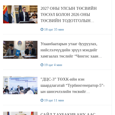
2027 ОНЫ УЛСЫН ТӨСВИЙН
ТӨСӨЛ БОЛОН 2026 ОНЫ
ТӨСВИЙН ТОДОТГОЛЫН
ТӨСЛИЙН ОЛОН НИЙТИЙН
18 цаг 35 мин
ХЭЛЭЛЦҮҮЛЭГ БОЛЛОО
Улаанбаатарын утааг бууруулах,
нийслэлчүүдийн эрүүл мэндийг
хамгаалах төслийг “Чингис хаан
баялгийн сан нэгдэл” ХХК-тай
19 цаг 4 мин
хамтран хэрэгжүүлнэ
"ДЦС-3” ТӨХК-ийн нэн
шаардлагатай “Турбингенератор-5”-
ын шинэчлэлийн төсвийг
шийдвэрлэхээр болов
19 цаг 11 мин
САЙД Т.АУБАКИР АНУ-ААС