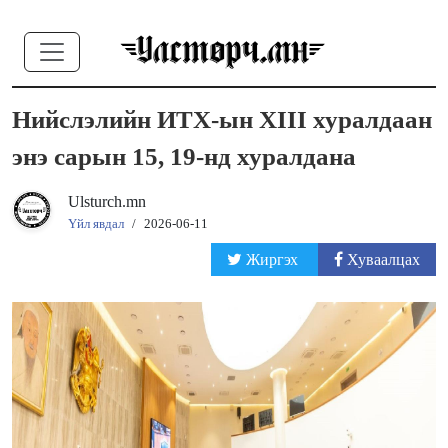
Нийслэлийн ИТХ-ын XIII хуралдаан
энэ сарын 15, 19-нд хуралдана
Ulsturch.mn
Үйл явдал
/
2026-06-11
Жиргэх
Хуваалцах