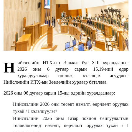
Н
ийслэлийн ИТХ-ын Ээлжит бус XIII хуралдааныг
2026 оны 6 дугаар сарын 15,19-ний өдөр
хуралдуулахаар товлож, хэлэлцэх асуудлыг
Нийслэлийн ИТХ-ын Зөвлөлийн хурлаар баталлаа.
2026 оны 06 дугаар сарын 15-ны өдрийн хуралдаанаар:
Нийслэлийн 2026 оны төсөвт нэмэлт, өөрчлөлт оруулах
тухай / I хэлэлцүүлэг/
Нийслэлийн 2026 оны Газар зохион байгуулалтын
төлөвлөгөөнд нэмэлт, өөрчлөлт оруулах тухай / I