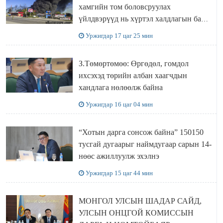
хамгийн том боловсруулах
үйлдвэрүүд нь хүртэл халдлагын бай
болов
Уржигдар 17 цаг 25 мин
З.Төмөртөмөө: Өргөдөл, гомдол
ихсэхэд төрийн албан хаагчдын
хандлага нөлөөлж байна
Уржигдар 16 цаг 04 мин
“Хотын дарга сонсож байна” 150150
тусгай дугаарыг наймдугаар сарын 14-
нөөс ажиллуулж эхэлнэ
Уржигдар 15 цаг 44 мин
МОНГОЛ УЛСЫН ШАДАР САЙД,
УЛСЫН ОНЦГОЙ КОМИССЫН