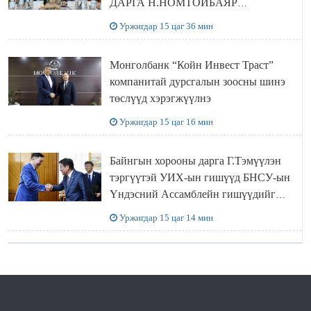
ДАРГА Н.НОМТОЙБАЯР
ӨМНӨГОВЬ АЙМАГТ
Уржигдар 15 цаг 36 мин
АЖИЛЛАЛАА
Монголбанк “Койн Инвест Траст”
компанитай дурсгалын зоосны шинэ
төслүүд хэрэгжүүлнэ
Уржигдар 15 цаг 16 мин
Байнгын хорооны дарга Г.Тэмүүлэн
тэргүүтэй УИХ-ын гишүүд БНСУ-ын
Үндэсний Ассамблейн гишүүдийг
хүлээн авч уулзав
Уржигдар 15 цаг 14 мин