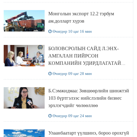
Монголын экспорт 12.2 тэрбум
ам.долларт хүрэв
Өчигдөр 10 цаг 16 мин
БОЛОВСРОЛЫН САЙД Л.ЭНХ-
АМГАЛАН ПИЙРСОН
КОМПАНИЙН УДИРДЛАГАТАЙ
УУЛЗЛАА
Өчигдөр 09 цаг 28 мин
Б.Сэмжидмаа: Зөвшөөрлийн шинжтэй
103 бүртгэлээс нийслэлийн бизнес
эрхлэгчдийг чөлөөллөө
Өчигдөр 09 цаг 24 мин
Улаанбаатарт үүлшинэ, бороо орохгүй