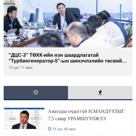
"ДЦС-3” ТӨХК-ийн нэн шаардлагатай
“Турбингенератор-5”-ын шинэчлэлийн төсвийг
шийдвэрлэхээр болов
19 цаг 11 мин
Ажилдаа очдоггүй Н.МАНДУУЛЫГ
7,5 саяар УРАМШУУЛЖЭЭ
16 цаг 48 мин