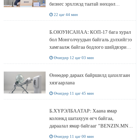
бизнес эрхлэхэд таатай нөхцөл
бүрдэнэ
22 цаг 44 мин
Б.ОЮУНСАНАА: КОП-17 бага хурал
бол Монголчуудын байгаль дэлхийгээ
хамгаалж байгаа бодлого шийдвэрийг
ДЭЛХИЙД СУРТАЛЧИЛАХ гол
Өчигдөр 12 цаг 03 мин
бодлого
Өнөөдөр дараах байршилд цахилгаан
хязгаарлана
Өчигдөр 11 цаг 45 мин
Б.ХҮРЭЛБААТАР: Хаана ямар
колонкд шатахуун өгч байгаа,
дараалал ямар байгааг "BENZIN.MN”
сайтаас харах боломжтой
Өчигдөр 11 цаг 00 мин