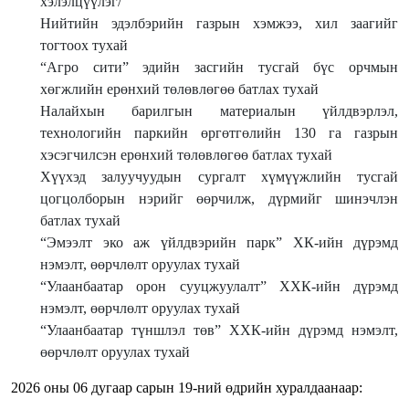
хэлэлцүүлэг/
Нийтийн эдэлбэрийн газрын хэмжээ, хил заагийг
тогтоох тухай
“Агро сити” эдийн засгийн тусгай бүс орчмын
хөгжлийн ерөнхий төлөвлөгөө батлах тухай
Налайхын барилгын материалын үйлдвэрлэл,
технологийн паркийн өргөтгөлийн 130 га газрын
хэсэгчилсэн ерөнхий төлөвлөгөө батлах тухай
Хүүхэд залуучуудын сургалт хүмүүжлийн тусгай
цогцолборын нэрийг өөрчилж, дүрмийг шинэчлэн
батлах тухай
“Эмээлт эко аж үйлдвэрийн парк” ХК-ийн дүрэмд
нэмэлт, өөрчлөлт оруулах тухай
“Улаанбаатар орон сууцжуулалт” ХХК-ийн дүрэмд
нэмэлт, өөрчлөлт оруулах тухай
“Улаанбаатар түншлэл төв” ХХК-ийн дүрэмд нэмэлт,
өөрчлөлт оруулах тухай
2026 оны 06 дугаар сарын 19-ний өдрийн хуралдаанаар: