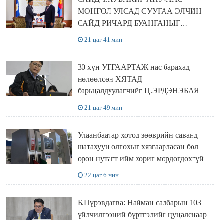
МОНГОЛ УЛСАД СУУГАА ЭЛЧИН
САЙД РИЧАРД БУАНГАНЫГ
ХҮЛЭЭН АВЧ УУЛЗЛАА
21 цаг 41 мин
30 хүн УГГААРТАЖ нас барахад
нөлөөлсөн ХЯТАД
барьцалдуулагчийг Ц.ЭРДЭНЭБАЯР
захирал дахин худалдаж авахаар
21 цаг 49 мин
болжээ
Улаанбаатар хотод зөөврийн саванд
шатахуун олгохыг хязгаарласан бол
орон нутагт ийм хориг мөрдөгдөхгүй
22 цаг 6 мин
Б.Пүрэвдагва: Найман салбарын 103
үйлчилгээний бүртгэлийг цуцалснаар