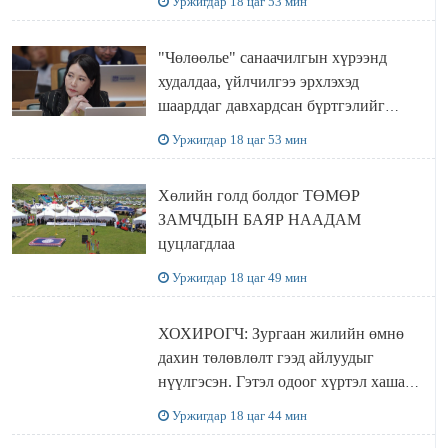
Уржигдар 18 цаг 53 мин
"Чөлөөлье" санаачилгын хүрээнд
худалдаа, үйлчилгээ эрхлэхэд
шаарддаг давхардсан бүртгэлийг
хүчингүй болгох тогтоолын төслийг
Уржигдар 18 цаг 53 мин
баталлаа
Хөлийн голд болдог ТӨМӨР
ЗАМЧДЫН БАЯР НААДАМ
цуцлагдлаа
Уржигдар 18 цаг 49 мин
ХОХИРОГЧ: Зургаан жилийн өмнө
дахин төлөвлөлт гээд айлуудыг
нүүлгэсэн. Гэтэл одоог хүртэл хашаа
байшин ч байхгүй, орон сууц ч
Уржигдар 18 цаг 44 мин
байхгүй хаана амьдрахаа мэдэхгүй явж