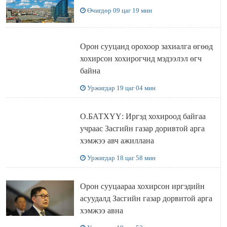
Өчигдөр 09 цаг 19 мин
Орон сууцанд орохоор захиалга өгөөд
хохирсон хохирогчид мэдээлэл өгч
байна
Уржигдар 19 цаг 04 мин
О.БАТХҮҮ: Иргэд хохироод байгаа
учраас Засгийн газар доривтой арга
хэмжээ авч ажиллана
Уржигдар 18 цаг 58 мин
Орон сууцаараа хохирсон иргэдийн
асуудалд Засгийн газар дорвитой арга
хэмжээ авна