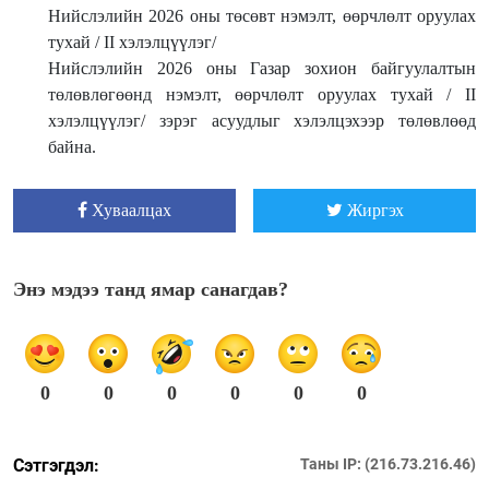
Нийслэлийн 2026 оны төсөвт нэмэлт, өөрчлөлт оруулах
тухай / II хэлэлцүүлэг/
Нийслэлийн 2026 оны Газар зохион байгуулалтын
төлөвлөгөөнд нэмэлт, өөрчлөлт оруулах тухай / II
хэлэлцүүлэг/ зэрэг асуудлыг хэлэлцэхээр төлөвлөөд
байна.
Хуваалцах
Жиргэх
Энэ мэдээ танд ямар санагдав?
0
0
0
0
0
0
Сэтгэгдэл:
Таны IP: (216.73.216.46)