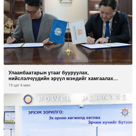
Улаанбаатарын утааг бууруулах,
нийслэлчүүдийн эрүүл мэндийг хамгаалах
төслийг “Чингис хаан баялгийн сан нэгдэл” ХХК-
19 цаг 4 мин
тай хамтран хэрэгжүүлнэ