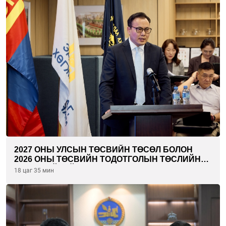
2027 ОНЫ УЛСЫН ТӨСВИЙН ТӨСӨЛ БОЛОН
2026 ОНЫ ТӨСВИЙН ТОДОТГОЛЫН ТӨСЛИЙН
ОЛОН НИЙТИЙН ХЭЛЭЛЦҮҮЛЭГ БОЛЛОО
18 цаг 35 мин