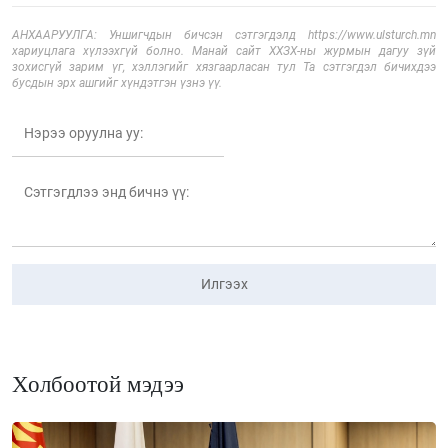
АНХААРУУЛГА: Уншигчдын бичсэн сэтгэгдэлд https://www.ulsturch.mn
хариуцлага хүлээхгүй болно. Манай сайт ХХЗХ-ны журмын дагуу зүй
зохисгүй зарим үг, хэллэгийг хязгаарласан тул Та сэтгэгдэл бичихдээ
бусдын эрх ашгийг хүндэтгэн үзнэ үү.
Илгээх
Холбоотой мэдээ