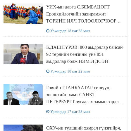
байна
УИХ-ын дарга С.БЯМБАЦОГТ
Ерөнхийлөгчийн захирамжит
ТӨРИЙН ИЛЧ ТӨЛӨӨЛӨГЧӨӨР
Сутай хайрханы тахилгад оролцжээ
Уржигдар 18 цаг 28 мин
Б.ДАШПҮРЭВ: 800 ам.доллар байсан
92 төрлийн бензины үнэ 851
ам.доллар болж НЭМЭГДСЭН
Уржигдар 18 цаг 22 мин
Говийн Г.ГАНБААТАР гишүүн,
зөвлөхийн хамт САНКТ
ПЕТЕРБУРГТ зугаалах замын зардлаа
“ИНҮТ” ТӨХХК даажээ
Уржигдар 17 цаг 28 мин
ОХУ-ын түлшний хямрал гүнзгийрч,