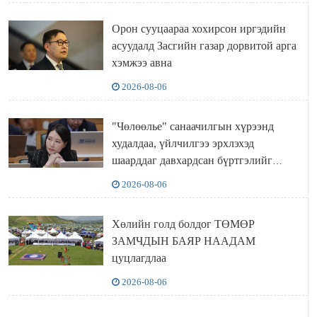
Орон сууцаараа хохирсон иргэдийн
асуудалд Засгийн газар дорвитой арга
хэмжээ авна
2026-08-06
"Чөлөөлье" санаачилгын хүрээнд
худалдаа, үйлчилгээ эрхлэхэд
шаарддаг давхардсан бүртгэлийг
хүчингүй болгох тогтоолын төслийг
2026-08-06
баталлаа
Хөлийн голд болдог ТӨМӨР
ЗАМЧДЫН БАЯР НААДАМ
цуцлагдлаа
2026-08-06