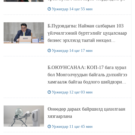
Уржигдар 14 цаг 55 мин
Б.Пүрэвдагва: Найман салбарын 103
үйлчилгээний бүртгэлийг цуцалснаар
бизнес эрхлэхэд таатай нөхцөл
бүрдэнэ
Уржигдар 14 цаг 17 мин
Б.ОЮУНСАНАА: КОП-17 бага хурал
бол Монголчуудын байгаль дэлхийгээ
хамгаалж байгаа бодлого шийдвэрийг
ДЭЛХИЙД СУРТАЛЧИЛАХ гол
Уржигдар 12 цаг 03 мин
бодлого
Өнөөдөр дараах байршилд цахилгаан
хязгаарлана
Уржигдар 11 цаг 45 мин