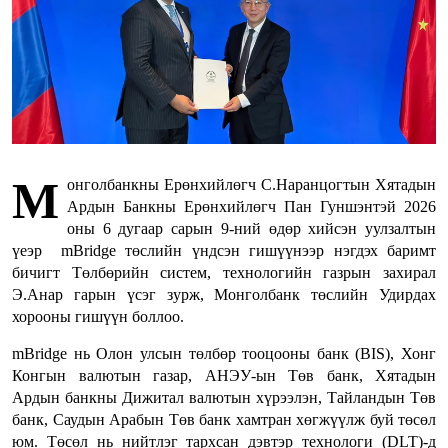
М
онголбанкны Ерөнхийлөгч С.Наранцогтын Хятадын
Ардын Банкны Ерөнхийлөгч Пан Гуншэнтэй 2026
оны 6 дугаар сарын 9-ний өдөр хийсэн уулзалтын
үеэр mBridge төслийн үндсэн гишүүнээр нэгдэх баримт
бичигт Төлбөрийн систем, технологийн газрын захирал
Э.Анар гарын үсэг зурж, Монголбанк төслийн Удирдах
хорооны гишүүн боллоо.
mBridge нь Олон улсын төлбөр тооцооны банк (BIS), Хонг
Конгын валютын газар, АНЭУ-ын Төв банк, Хятадын
Ардын банкны Дижитал валютын хүрээлэн, Тайландын Төв
банк, Саудын Арабын Төв банк хамтран хөгжүүлж буй төсөл
юм. Төсөл нь нийтлэг тархсан дэвтэр технологи (DLT)-д