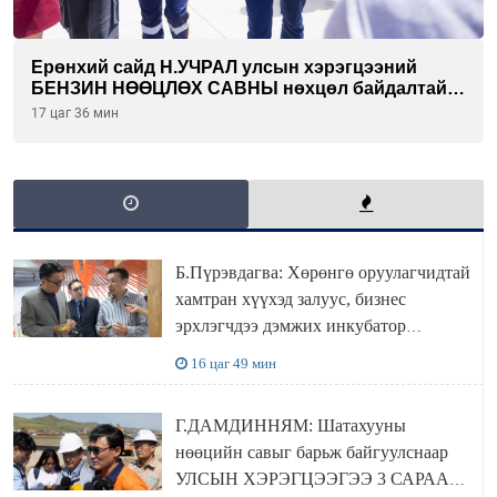
Ерөнхий сайд Н.УЧРАЛ улсын хэрэгцээний
БЕНЗИН НӨӨЦЛӨХ САВНЫ нөхцөл байдалтай
танилцлаа
17 цаг 36 мин
Б.Пүрэвдагва: Хөрөнгө оруулагчидтай
хамтран хүүхэд залуус, бизнес
эрхлэгчдээ дэмжих инкубатор
төвүүдийг хотын захын хорооллуудад
16 цаг 49 мин
байгуулна
Г.ДАМДИННЯМ: Шатахууны
нөөцийн савыг барьж байгуулснаар
УЛСЫН ХЭРЭГЦЭЭГЭЭ 3 САРААР