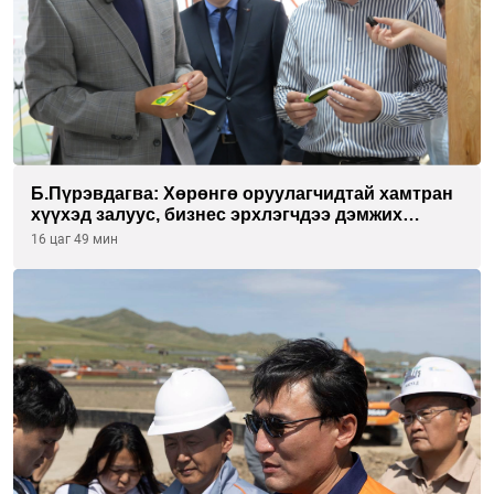
Б.Пүрэвдагва: Хөрөнгө оруулагчидтай хамтран
хүүхэд залуус, бизнес эрхлэгчдээ дэмжих
инкубатор төвүүдийг хотын захын
16 цаг 49 мин
хорооллуудад байгуулна