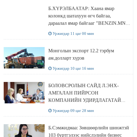
Б.ХҮРЭЛБААТАР: Хаана ямар
колонкд шатахуун өгч байгаа,
дараалал ямар байгааг "BENZIN.MN”
сайтаас харах боломжтой
Уржигдар 11 цаг 00 мин
Монголын экспорт 12.2 тэрбум
ам.долларт хүрэв
Уржигдар 10 цаг 16 мин
БОЛОВСРОЛЫН САЙД Л.ЭНХ-
АМГАЛАН ПИЙРСОН
КОМПАНИЙН УДИРДЛАГАТАЙ
УУЛЗЛАА
Уржигдар 09 цаг 28 мин
Б.Сэмжидмаа: Зөвшөөрлийн шинжтэй
103 бүртгэлээс нийслэлийн бизнес