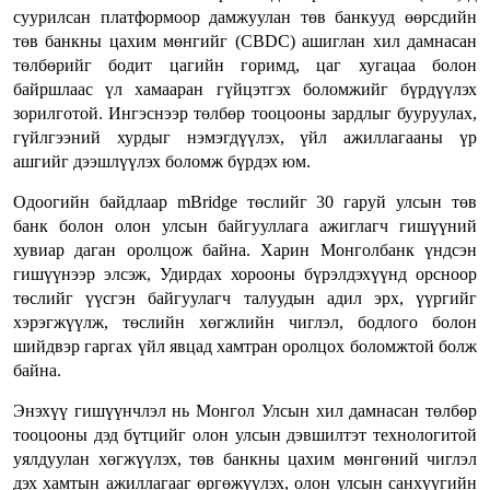
суурилсан платформоор дамжуулан төв банкууд өөрсдийн
төв банкны цахим мөнгийг (CBDC) ашиглан хил дамнасан
төлбөрийг бодит цагийн горимд, цаг хугацаа болон
байршлаас үл хамааран гүйцэтгэх боломжийг бүрдүүлэх
зорилготой. Ингэснээр төлбөр тооцооны зардлыг бууруулах,
гүйлгээний хурдыг нэмэгдүүлэх, үйл ажиллагааны үр
ашгийг дээшлүүлэх боломж бүрдэх юм.
Одоогийн байдлаар mBridge төслийг 30 гаруй улсын төв
банк болон олон улсын байгууллага ажиглагч гишүүний
хувиар даган оролцож байна. Харин Монголбанк үндсэн
гишүүнээр элсэж, Удирдах хорооны бүрэлдэхүүнд орсноор
төслийг үүсгэн байгуулагч талуудын адил эрх, үүргийг
хэрэгжүүлж, төслийн хөгжлийн чиглэл, бодлого болон
шийдвэр гаргах үйл явцад хамтран оролцох боломжтой болж
байна.
Энэхүү гишүүнчлэл нь Монгол Улсын хил дамнасан төлбөр
тооцооны дэд бүтцийг олон улсын дэвшилтэт технологитой
уялдуулан хөгжүүлэх, төв банкны цахим мөнгөний чиглэл
дэх хамтын ажиллагааг өргөжүүлэх, олон улсын санхүүгийн