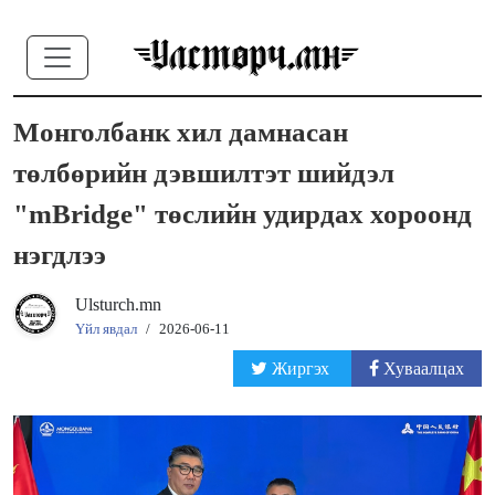
Монголбанк хил дамнасан
төлбөрийн дэвшилтэт шийдэл
"mBridge" төслийн удирдах хороонд
нэгдлээ
Ulsturch.mn
Үйл явдал
/
2026-06-11
Жиргэх
Хуваалцах