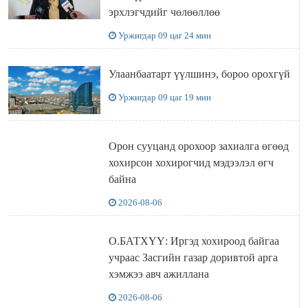
эрхлэгчдийг чөлөөллөө
Уржигдар 09 цаг 24 мин
Улаанбаатарт үүлшинэ, бороо орохгүй
Уржигдар 09 цаг 19 мин
Орон сууцанд орохоор захиалга өгөөд
хохирсон хохирогчид мэдээлэл өгч
байна
2026-08-06
О.БАТХҮҮ: Иргэд хохироод байгаа
учраас Засгийн газар доривтой арга
хэмжээ авч ажиллана
2026-08-06