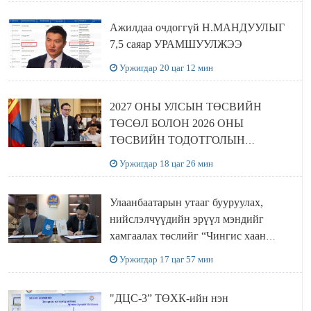
Ажилдаа очдоггүй Н.МАНДУУЛЫГ
7,5 саяар УРАМШУУЛЖЭЭ
Уржигдар 20 цаг 12 мин
2027 ОНЫ УЛСЫН ТӨСВИЙН
ТӨСӨЛ БОЛОН 2026 ОНЫ
ТӨСВИЙН ТОДОТГОЛЫН
ТӨСЛИЙН ОЛОН НИЙТИЙН
Уржигдар 18 цаг 26 мин
ХЭЛЭЛЦҮҮЛЭГ БОЛЛОО
Улаанбаатарын утааг бууруулах,
нийслэлчүүдийн эрүүл мэндийг
хамгаалах төслийг “Чингис хаан
баялгийн сан нэгдэл” ХХК-тай
Уржигдар 17 цаг 57 мин
хамтран хэрэгжүүлнэ
"ДЦС-3” ТӨХК-ийн нэн