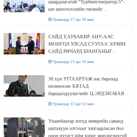
шаардлагатай “Турбингенератор-5”-
ын шинэчлэлийн төсвийг
шийдвэрлэхээр болов
Уржигдар 17 цаг 50 мин
САЙД Т.АУБАКИР АНУ-ААС
МОНГОЛ УЛСАД СУУГАА ЭЛЧИН
САЙД РИЧАРД БУАНГАНЫГ
ХҮЛЭЭН АВЧ УУЛЗЛАА
Уржигдар 15 цаг 19 мин
30 хүн УГГААРТАЖ нас барахад
нөлөөлсөн ХЯТАД
барьцалдуулагчийг Ц.ЭРДЭНЭБАЯР
захирал дахин худалдаж авахаар
Уржигдар 15 цаг 12 мин
болжээ
Улаанбаатар хотод зөөврийн саванд
шатахуун олгохыг хязгаарласан бол
орон нутагт ийм хориг мөрдөгдөхгүй