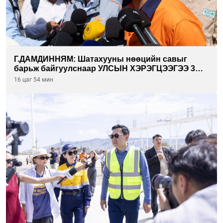
Г.ДАМДИННЯМ: Шатахууны нөөцийн савыг
барьж байгуулснаар УЛСЫН ХЭРЭГЦЭЭГЭЭ 3
САРААР НӨӨЦЛӨДӨГ болно
16 цаг 54 мин