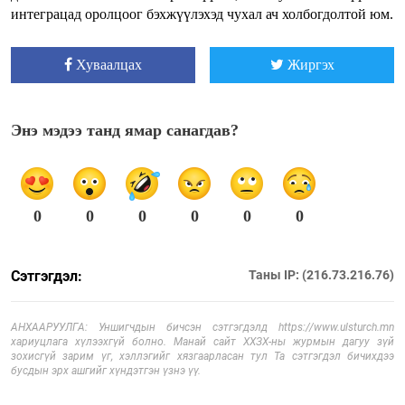
интеграцад оролцоог бэхжүүлэхэд чухал ач холбогдолтой юм.
Хуваалцах
Жиргэх
Энэ мэдээ танд ямар санагдав?
0
0
0
0
0
0
Сэтгэгдэл:
Таны IP: (216.73.216.76)
АНХААРУУЛГА: Уншигчдын бичсэн сэтгэгдэлд https://www.ulsturch.mn
хариуцлага хүлээхгүй болно. Манай сайт ХХЗХ-ны журмын дагуу зүй
зохисгүй зарим үг, хэллэгийг хязгаарласан тул Та сэтгэгдэл бичихдээ
бусдын эрх ашгийг хүндэтгэн үзнэ үү.