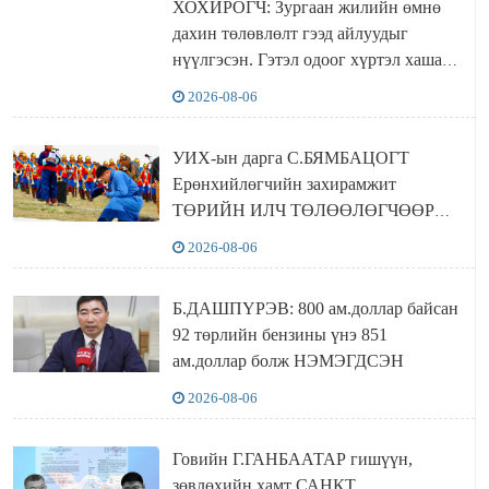
ХОХИРОГЧ: Зургаан жилийн өмнө
дахин төлөвлөлт гээд айлуудыг
нүүлгэсэн. Гэтэл одоог хүртэл хашаа
байшин ч байхгүй, орон сууц ч
2026-08-06
байхгүй хаана амьдрахаа мэдэхгүй явж
байна
УИХ-ын дарга С.БЯМБАЦОГТ
Ерөнхийлөгчийн захирамжит
ТӨРИЙН ИЛЧ ТӨЛӨӨЛӨГЧӨӨР
Сутай хайрханы тахилгад оролцжээ
2026-08-06
Б.ДАШПҮРЭВ: 800 ам.доллар байсан
92 төрлийн бензины үнэ 851
ам.доллар болж НЭМЭГДСЭН
2026-08-06
Говийн Г.ГАНБААТАР гишүүн,
зөвлөхийн хамт САНКТ