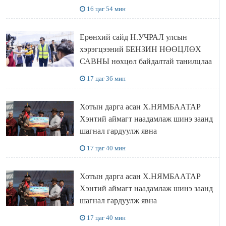
НӨӨЦЛӨДӨГ болно
16 цаг 54 мин
Ерөнхий сайд Н.УЧРАЛ улсын
хэрэгцээний БЕНЗИН НӨӨЦЛӨХ
САВНЫ нөхцөл байдалтай танилцлаа
17 цаг 36 мин
Хотын дарга асан Х.НЯМБААТАР
Хэнтий аймагт наадамлаж шинэ заанд
шагнал гардуулж явна
17 цаг 40 мин
Хотын дарга асан Х.НЯМБААТАР
Хэнтий аймагт наадамлаж шинэ заанд
шагнал гардуулж явна
17 цаг 40 мин