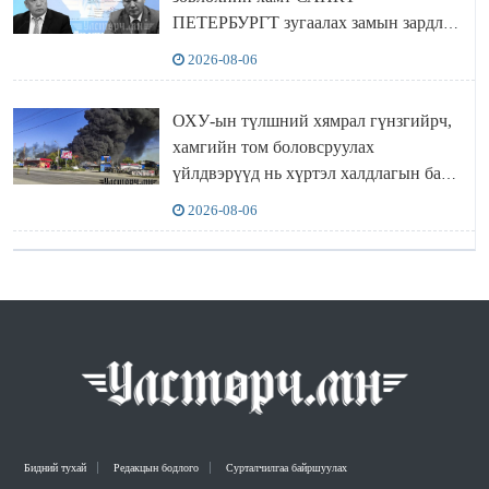
ПЕТЕРБУРГТ зугаалах замын зардлаа
“ИНҮТ” ТӨХХК даажээ
2026-08-06
ОХУ-ын түлшний хямрал гүнзгийрч,
хамгийн том боловсруулах
үйлдвэрүүд нь хүртэл халдлагын бай
болов
2026-08-06
Бидний тухай
Редакцын бодлого
Сурталчилгаа байршуулах