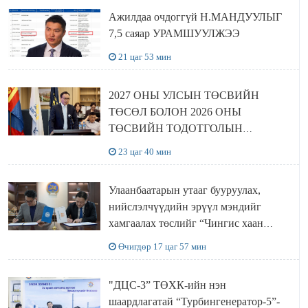
Ажилдаа очдоггүй Н.МАНДУУЛЫГ
7,5 саяар УРАМШУУЛЖЭЭ
21 цаг 53 мин
2027 ОНЫ УЛСЫН ТӨСВИЙН
ТӨСӨЛ БОЛОН 2026 ОНЫ
ТӨСВИЙН ТОДОТГОЛЫН
ТӨСЛИЙН ОЛОН НИЙТИЙН
23 цаг 40 мин
ХЭЛЭЛЦҮҮЛЭГ БОЛЛОО
Улаанбаатарын утааг бууруулах,
нийслэлчүүдийн эрүүл мэндийг
хамгаалах төслийг “Чингис хаан
баялгийн сан нэгдэл” ХХК-тай
Өчигдөр 17 цаг 57 мин
хамтран хэрэгжүүлнэ
"ДЦС-3” ТӨХК-ийн нэн
шаардлагатай “Турбингенератор-5”-