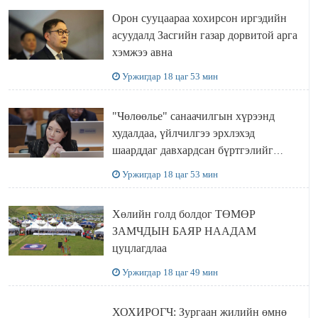
Орон сууцаараа хохирсон иргэдийн
асуудалд Засгийн газар дорвитой арга
хэмжээ авна
Уржигдар 18 цаг 53 мин
"Чөлөөлье" санаачилгын хүрээнд
худалдаа, үйлчилгээ эрхлэхэд
шаарддаг давхардсан бүртгэлийг
хүчингүй болгох тогтоолын төслийг
Уржигдар 18 цаг 53 мин
баталлаа
Хөлийн голд болдог ТӨМӨР
ЗАМЧДЫН БАЯР НААДАМ
цуцлагдлаа
Уржигдар 18 цаг 49 мин
ХОХИРОГЧ: Зургаан жилийн өмнө