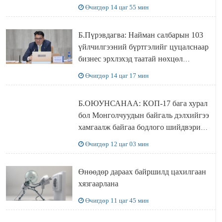
Өчигдөр 14 цаг 55 мин
Б.Пүрэвдагва: Найман салбарын 103
үйлчилгээний бүртгэлийг цуцалснаар
бизнес эрхлэхэд таатай нөхцөл
бүрдэнэ
Өчигдөр 14 цаг 17 мин
Б.ОЮУНСАНАА: КОП-17 бага хурал
бол Монголчуудын байгаль дэлхийгээ
хамгаалж байгаа бодлого шийдвэрийг
ДЭЛХИЙД СУРТАЛЧИЛАХ гол
Өчигдөр 12 цаг 03 мин
бодлого
Өнөөдөр дараах байршилд цахилгаан
хязгаарлана
Өчигдөр 11 цаг 45 мин