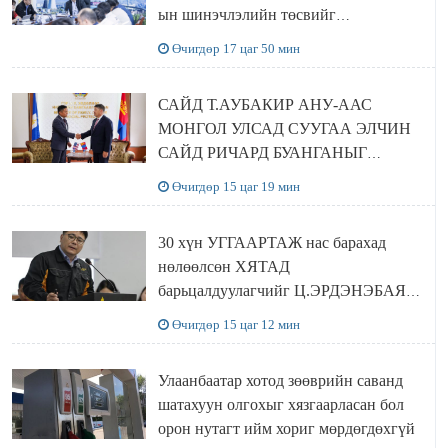
ын шинэчлэлийн төсвийг
шийдвэрлэхээр болов
Өчигдөр 17 цаг 50 мин
САЙД Т.АУБАКИР АНУ-ААС
МОНГОЛ УЛСАД СУУГАА ЭЛЧИН
САЙД РИЧАРД БУАНГАНЫГ
ХҮЛЭЭН АВЧ УУЛЗЛАА
Өчигдөр 15 цаг 19 мин
30 хүн УГГААРТАЖ нас барахад
нөлөөлсөн ХЯТАД
барьцалдуулагчийг Ц.ЭРДЭНЭБАЯР
захирал дахин худалдаж авахаар
Өчигдөр 15 цаг 12 мин
болжээ
Улаанбаатар хотод зөөврийн саванд
шатахуун олгохыг хязгаарласан бол
орон нутагт ийм хориг мөрдөгдөхгүй