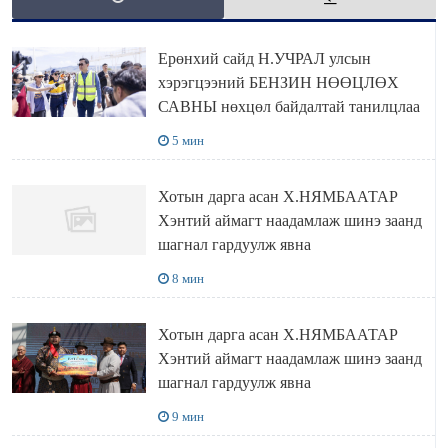
Ерөнхий сайд Н.УЧРАЛ улсын
хэрэгцээний БЕНЗИН НӨӨЦЛӨХ
САВНЫ нөхцөл байдалтай танилцлаа
5 мин
Хотын дарга асан Х.НЯМБААТАР
Хэнтий аймагт наадамлаж шинэ заанд
шагнал гардуулж явна
8 мин
Хотын дарга асан Х.НЯМБААТАР
Хэнтий аймагт наадамлаж шинэ заанд
шагнал гардуулж явна
9 мин