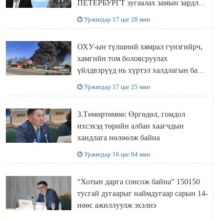
ПЕТЕРБУРГТ зугаалах замын зардлаа
“ИНҮТ” ТӨХХК даажээ
Уржигдар 17 цаг 28 мин
ОХУ-ын түлшний хямрал гүнзгийрч,
хамгийн том боловсруулах
үйлдвэрүүд нь хүртэл халдлагын бай
болов
Уржигдар 17 цаг 25 мин
З.Төмөртөмөө: Өргөдөл, гомдол
ихсэхэд төрийн албан хаагчдын
хандлага нөлөөлж байна
Уржигдар 16 цаг 04 мин
“Хотын дарга сонсож байна” 150150
тусгай дугаарыг наймдугаар сарын 14-
нөөс ажиллуулж эхэлнэ