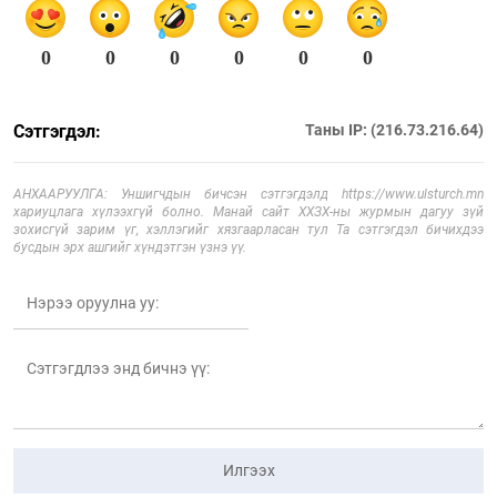
0
0
0
0
0
0
Сэтгэгдэл:
Таны IP: (216.73.216.64)
АНХААРУУЛГА: Уншигчдын бичсэн сэтгэгдэлд https://www.ulsturch.mn
хариуцлага хүлээхгүй болно. Манай сайт ХХЗХ-ны журмын дагуу зүй
зохисгүй зарим үг, хэллэгийг хязгаарласан тул Та сэтгэгдэл бичихдээ
бусдын эрх ашгийг хүндэтгэн үзнэ үү.
Илгээх