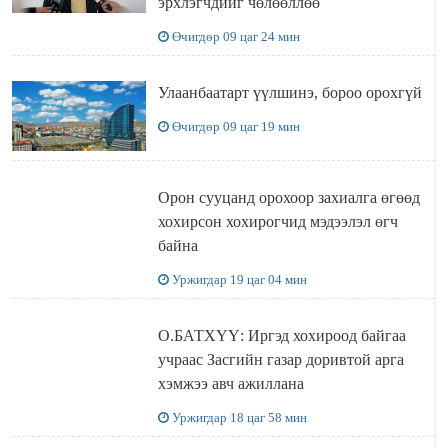
эрхлэгчдийг чөлөөллөө
Өчигдөр 09 цаг 24 мин
Улаанбаатарт үүлшинэ, бороо орохгүй
Өчигдөр 09 цаг 19 мин
Орон сууцанд орохоор захиалга өгөөд
хохирсон хохирогчид мэдээлэл өгч
байна
Уржигдар 19 цаг 04 мин
О.БАТХҮҮ: Иргэд хохироод байгаа
учраас Засгийн газар доривтой арга
хэмжээ авч ажиллана
Уржигдар 18 цаг 58 мин