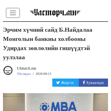
Эрчим хүчний сайд Б.Найдалаа
Монголын банкны холбооны
Удирдах зөвлөлийн гишүүдтэй
уулзлаа
Ulsturch.mn
Үйл явдал
/
2026-06-11
Жиргэх
Хуваалцах