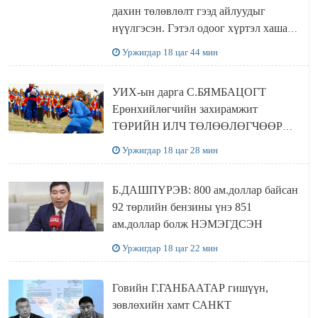
дахин төлөвлөлт гээд айлуудыг
нүүлгэсэн. Гэтэл одоог хүртэл хашаа
байшин ч байхгүй, орон сууц ч
Уржигдар 18 цаг 44 мин
байхгүй хаана амьдрахаа мэдэхгүй явж
байна
УИХ-ын дарга С.БЯМБАЦОГТ
Ерөнхийлөгчийн захирамжит
ТӨРИЙН ИЛЧ ТӨЛӨӨЛӨГЧӨӨР
Сутай хайрханы тахилгад оролцжээ
Уржигдар 18 цаг 28 мин
Б.ДАШПҮРЭВ: 800 ам.доллар байсан
92 төрлийн бензины үнэ 851
ам.доллар болж НЭМЭГДСЭН
Уржигдар 18 цаг 22 мин
Говийн Г.ГАНБААТАР гишүүн,
зөвлөхийн хамт САНКТ