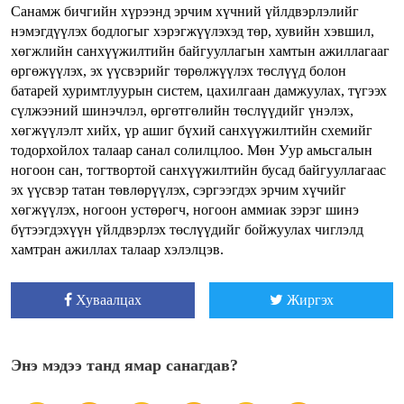
Санамж бичгийн хүрээнд эрчим хүчний үйлдвэрлэлийг
нэмэгдүүлэх бодлогыг хэрэгжүүлэхэд төр, хувийн хэвшил,
хөгжлийн санхүүжилтийн байгууллагын хамтын ажиллагааг
өргөжүүлэх, эх үүсвэрийг төрөлжүүлэх төслүүд болон
батарей хуримтлуурын систем, цахилгаан дамжуулах, түгээх
сүлжээний шинэчлэл, өргөтгөлийн төслүүдийг үнэлэх,
хөгжүүлэлт хийх, үр ашиг бүхий санхүүжилтийн схемийг
тодорхойлох талаар санал солилцлоо. Мөн Уур амьсгалын
ногоон сан, тогтвортой санхүүжилтийн бусад байгууллагаас
эх үүсвэр татан төвлөрүүлэх, сэргээгдэх эрчим хүчийг
хөгжүүлэх, ногоон устөрөгч, ногоон аммиак зэрэг шинэ
бүтээгдэхүүн үйлдвэрлэх төслүүдийг бойжуулах чиглэлд
хамтран ажиллах талаар хэлэлцэв.
Хуваалцах
Жиргэх
Энэ мэдээ танд ямар санагдав?