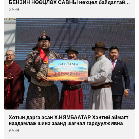
БЕНЗИН НӨӨЦЛӨХ САВНЫ нөхцөл байдалтай
танилцлаа
5 мин
Хотын дарга асан Х.НЯМБААТАР Хэнтий аймагт
наадамлаж шинэ заанд шагнал гардуулж явна
9 мин