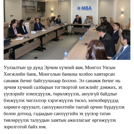
Уулзалтын үр дүнд Эрчим хүчний яам, Монгол Улсын
Хөгжлийн банк, Монголын банкны холбоо хамтарсан
санамж бичиг байгуулахаар боллоо. Эл санамж бичиг нь
эрчим хүчний салбарын тогтвортой хөгжлийг дэмжих, эх
үүсвэрийг нэмэгдүүлж, төрөлжүүлэх, аюулгүй байдлыг
бэхжүүлэх чиглэлээр хэрэгжүүлэх төсөл, хөтөлбөрүүдэд
хөрөнгө оруулалт, санхүүжилтийн таатай орчин бүрдүүлэх
болон дотоод, гадаадын санхүүгийн эх үүсвэр татан
төвлөрүүлэх талуудын хамтын ажиллагааг өргөжүүлэх
зорилготой байх юм.