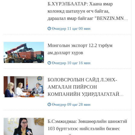
Б.ХҮРЭЛБААТАР: Хаана ямар
колонкд шатахуун өгч байгаа,
дараалал ямар байгааг "BENZIN.MN”
сайтаас харах боломжтой
Өчигдөр 11 цаг 00 мин
Монголын экспорт 12.2 тэрбум
ам.долларт хүрэв
Өчигдөр 10 цаг 16 мин
БОЛОВСРОЛЫН САЙД Л.ЭНХ-
АМГАЛАН ПИЙРСОН
КОМПАНИЙН УДИРДЛАГАТАЙ
УУЛЗЛАА
Өчигдөр 09 цаг 28 мин
Б.Сэмжидмаа: Зөвшөөрлийн шинжтэй
103 бүртгэлээс нийслэлийн бизнес