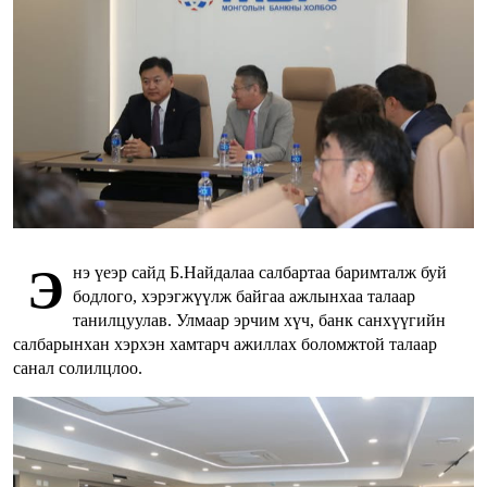
Э
нэ үеэр сайд Б.Найдалаа салбартаа баримталж буй
бодлого, хэрэгжүүлж байгаа ажлынхаа талаар
танилцуулав. Улмаар эрчим хүч, банк санхүүгийн
салбарынхан хэрхэн хамтарч ажиллах боломжтой талаар
санал солилцлоо.