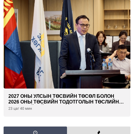
2027 ОНЫ УЛСЫН ТӨСВИЙН ТӨСӨЛ БОЛОН
2026 ОНЫ ТӨСВИЙН ТОДОТГОЛЫН ТӨСЛИЙН
ОЛОН НИЙТИЙН ХЭЛЭЛЦҮҮЛЭГ БОЛЛОО
23 цаг 40 мин