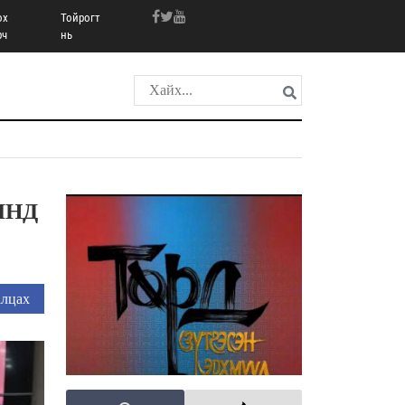
ох
Тойрогт
рч
нь
ЯНД
лцах