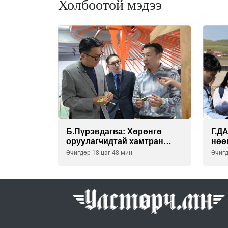
Холбоотой мэдээ
Б.Пүрэвдагва: Хөрөнгө
Г.Д
оруулагчидтай хамтран
нөө
хүүхэд залуус, бизнес
бай
Өчигдөр 18 цаг 48 мин
Өчигд
эрхлэгчдээ дэмжих
ХЭР
инкубатор төвүүдийг хотын
НӨӨ
захын хорооллуудад
байгуулна