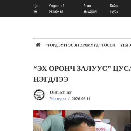
Цаг
Үндэсний
Эгэл
Байр
үе
бахархал
амьдрал
суурь
"ТӨРД ЗҮТГЭСЭН ЭРХМҮҮД" ТӨСӨЛ
ҮНДЭ
“ЭХ ОРОНЧ ЗАЛУУС” ЦУ
НЭГДЛЭЭ
Ulsturch.mn
Үйл явдал
/
2026-06-11