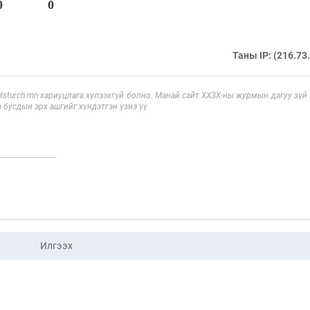
0
0
Таны IP: (216.73
sturch.mn хариуцлага хүлээхгүй болно. Манай сайт ХХЗХ-ны журмын дагуу зүй
э бусдын эрх ашгийг хүндэтгэн үзнэ үү.
Илгээх