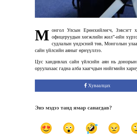
М
онгол Улсын Ерөнхийлөгч, Зэвсэгт 
офицеруудын хөгжлийн жил”-ийн хүрээ
судлалын үндэсний төв, Монголын улаа
сайн үйлсийн аяныг өрнүүллээ.
Цус хандивлах сайн үйлсийн аян нь донорын 
оруулахаас гадна алба хаагчдын нийгмийн хариу
Хуваалцах
Энэ мэдээ танд ямар санагдав?