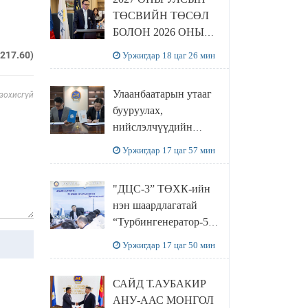
ТӨСВИЙН ТӨСӨЛ
БОЛОН 2026 ОНЫ
ТӨСВИЙН
.217.60)
Уржигдар 18 цаг 26 мин
ТОДОТГОЛЫН
ТӨСЛИЙН ОЛОН
Улаанбаатарын утааг
 зохисгүй
НИЙТИЙН
бууруулах,
ХЭЛЭЛЦҮҮЛЭГ
нийслэлчүүдийн
БОЛЛОО
эрүүл мэндийг
Уржигдар 17 цаг 57 мин
хамгаалах төслийг
“Чингис хаан
"ДЦС-3” ТӨХК-ийн
баялгийн сан нэгдэл”
нэн шаардлагатай
ХХК-тай хамтран
“Турбингенератор-5”-
хэрэгжүүлнэ
ын шинэчлэлийн
Уржигдар 17 цаг 50 мин
төсвийг
шийдвэрлэхээр болов
САЙД Т.АУБАКИР
АНУ-ААС МОНГОЛ