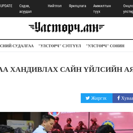
UPDATE
Сэдэв,
Нийтлэл
Ярилцлага
Амжилтын
Онцл
асуудал
түүх
улстө
СНИЙ СУДАЛГАА
"УЛСТӨРЧ" СЭТГҮҮЛ
"УЛСТӨРЧ" СОНИН
САА ХАНДИВЛАХ САЙН ҮЙЛСИЙН А
Жиргэх
Хуваа