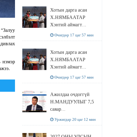
танилцлаа
Хотын дарга асан
Х.НЯМБААТАР
Хэнтий аймагт
“Залуу
наадамлаж шинэ заанд
Өчигдөр 17 цаг 57 мин
сэлбэлт
шагнал гардуулж явна
ндивлах
Хотын дарга асан
Х.НЯМБААТАР
ь нэмэр
Хэнтий аймагт
ажээ.
наадамлаж шинэ заанд
Өчигдөр 17 цаг 57 мин
шагнал гардуулж явна
Ажилдаа очдоггүй
Н.МАНДУУЛЫГ 7,5
саяар
УРАМШУУЛЖЭЭ
Уржигдар 20 цаг 12 мин
2027 ОНЫ УЛСЫН