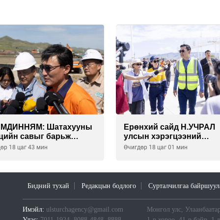
АМДИННЯМ: Шатахууны
Ерөнхий сайд Н.УЧРАЛ
цийн савыг барьж
улсын хэрэгцээний
гуулснаар УЛСЫН
БЕНЗИН НӨӨЦЛӨХ СА
өр 18 цаг 43 мин
Өчигдөр 18 цаг 01 мин
ЭГЦЭЭГЭЭ 3 САРААР
нөхцөл байдалтай
ЦЛӨДӨГ болно
танилцлаа
Бидний тухай
Редакцын бодлого
Сурталчилгаа байршуул
Имэйл:
ulsturchagency@gmail.com
Монгол улс, Улаанбаатар
Утас:
7011-1924, 8088-4848, 8888-
1-р хороо, 41-р байр, 1 