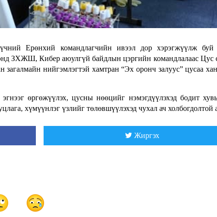
хүчний Ерөнхий командлагчийн ивээл дор хэрэгжүүлж буй 
нд ЗХЖШ, Кибер аюулгүй байдлын цэргийн командлалаас Цус 
н загалмайн нийгэмлэгтэй хамтран “Эх оронч залуус” цусаа ха
эгнээг өргөжүүлэх, цусны нөөцийг нэмэгдүүлэхэд бодит хув
цлага, хүмүүнлэг үзлийг төлөвшүүлэхэд чухал ач холбогдолтой 
Жиргэх