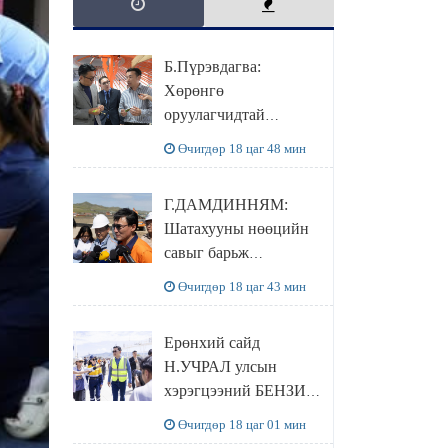
Б.Пүрэвдагва:
Хөрөнгө
оруулагчидтай
хамтран хүүхэд залуус,
Өчигдөр 18 цаг 48 мин
бизнес эрхлэгчдээ
дэмжих инкубатор
Г.ДАМДИННЯМ:
төвүүдийг хотын
Шатахууны нөөцийн
захын хорооллуудад
савыг барьж
байгуулна
байгуулснаар УЛСЫН
Өчигдөр 18 цаг 43 мин
ХЭРЭГЦЭЭГЭЭ 3
САРААР
Ерөнхий сайд
НӨӨЦЛӨДӨГ болно
Н.УЧРАЛ улсын
хэрэгцээний БЕНЗИН
НӨӨЦЛӨХ САВНЫ
Өчигдөр 18 цаг 01 мин
нөхцөл байдалтай