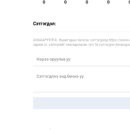
0
0
0
0
Сэтгэгдэл:
АНХААРУУЛГА: Уншигчдын бичсэн сэтгэгдэлд https://www.ul
зарим үг, хэллэгийг хязгаарласан тул Та сэтгэгдэл бичихдэ