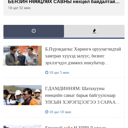
БЕНЗИН НӨӨЦЛӨХ САВНЫ нөхцөл байдалтай
танилцлаа
18 цаг 52 мин
Б.Пүрэвдагва: Хөрөнгө оруулагчидтай
хамтран хүүхэд залуус, бизнес
эрхлэгчдээ дэмжих инкубатор
төвүүдийг хотын захын хорооллуудад
18 цаг 5 мин
байгуулна
Г.ДАМДИННЯМ: Шатахууны
нөөцийн савыг барьж байгуулснаар
УЛСЫН ХЭРЭГЦЭЭГЭЭ 3 САРААР
НӨӨЦЛӨДӨГ болно
18 цаг 10 мин
Ерөнхий сайд Н.УЧРАЛ улсын