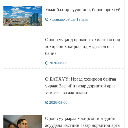
Улаанбаатарт үүлшинэ, бороо орохгүй
Уржигдар 09 цаг 19 мин
Орон сууцанд орохоор захиалга өгөөд
хохирсон хохирогчид мэдээлэл өгч
байна
2026-08-06
О.БАТХҮҮ: Иргэд хохироод байгаа
учраас Засгийн газар доривтой арга
хэмжээ авч ажиллана
2026-08-06
Орон сууцаараа хохирсон иргэдийн
асуудалд Засгийн газар дорвитой арга