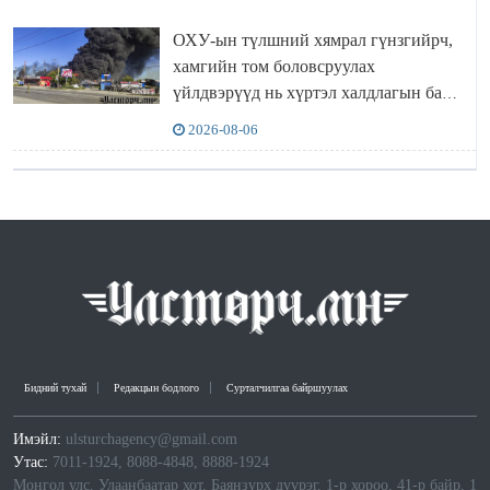
ОХУ-ын түлшний хямрал гүнзгийрч,
хамгийн том боловсруулах
үйлдвэрүүд нь хүртэл халдлагын бай
болов
2026-08-06
Бидний тухай
Редакцын бодлого
Сурталчилгаа байршуулах
Имэйл:
ulsturchagency@gmail.com
Утас:
7011-1924, 8088-4848, 8888-1924
Монгол улс, Улаанбаатар хот, Баянзүрх дүүрэг, 1-р хороо, 41-р байр, 1