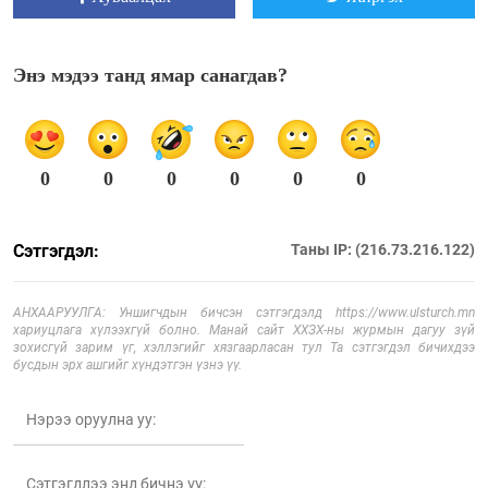
Энэ мэдээ танд ямар санагдав?
0
0
0
0
0
0
Сэтгэгдэл:
Таны IP: (216.73.216.122)
АНХААРУУЛГА: Уншигчдын бичсэн сэтгэгдэлд https://www.ulsturch.mn
хариуцлага хүлээхгүй болно. Манай сайт ХХЗХ-ны журмын дагуу зүй
зохисгүй зарим үг, хэллэгийг хязгаарласан тул Та сэтгэгдэл бичихдээ
бусдын эрх ашгийг хүндэтгэн үзнэ үү.