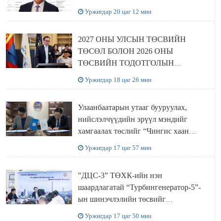
Уржигдар 20 цаг 12 мин
2027 ОНЫ УЛСЫН ТӨСВИЙН
ТӨСӨЛ БОЛОН 2026 ОНЫ
ТӨСВИЙН ТОДОТГОЛЫН
ТӨСЛИЙН ОЛОН НИЙТИЙН
Уржигдар 18 цаг 26 мин
ХЭЛЭЛЦҮҮЛЭГ БОЛЛОО
Улаанбаатарын утааг бууруулах,
нийслэлчүүдийн эрүүл мэндийг
хамгаалах төслийг “Чингис хаан
баялгийн сан нэгдэл” ХХК-тай
Уржигдар 17 цаг 57 мин
хамтран хэрэгжүүлнэ
"ДЦС-3” ТӨХК-ийн нэн
шаардлагатай “Турбингенератор-5”-
ын шинэчлэлийн төсвийг
шийдвэрлэхээр болов
Уржигдар 17 цаг 50 мин