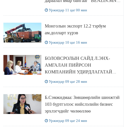
дараалал ямар байгааг "BENZIN.MN”
сайтаас харах боломжтой
Уржигдар 11 цаг 00 мин
Монголын экспорт 12.2 тэрбум
ам.долларт хүрэв
Уржигдар 10 цаг 16 мин
БОЛОВСРОЛЫН САЙД Л.ЭНХ-
АМГАЛАН ПИЙРСОН
КОМПАНИЙН УДИРДЛАГАТАЙ
УУЛЗЛАА
Уржигдар 09 цаг 28 мин
Б.Сэмжидмаа: Зөвшөөрлийн шинжтэй
103 бүртгэлээс нийслэлийн бизнес
эрхлэгчдийг чөлөөллөө
Уржигдар 09 цаг 24 мин