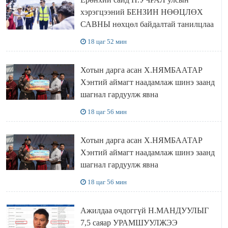
хэрэгцээний БЕНЗИН НӨӨЦЛӨХ
САВНЫ нөхцөл байдалтай танилцлаа
18 цаг 52 мин
Хотын дарга асан Х.НЯМБААТАР
Хэнтий аймагт наадамлаж шинэ заанд
шагнал гардуулж явна
18 цаг 56 мин
Хотын дарга асан Х.НЯМБААТАР
Хэнтий аймагт наадамлаж шинэ заанд
шагнал гардуулж явна
18 цаг 56 мин
Ажилдаа очдоггүй Н.МАНДУУЛЫГ
7,5 саяар УРАМШУУЛЖЭЭ