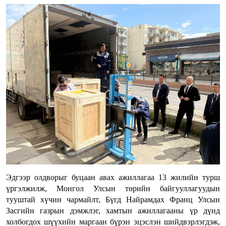
Эдгээр олдворыг буцаан авах ажиллагаа 13 жилийн турш
үргэлжилж, Монгол Улсын төрийн байгууллагуудын
тууштай хүчин чармайлт, Бүгд Найрамдах Франц Улсын
Засгийн газрын дэмжлэг, хамтын ажиллагааны үр дүнд
холбогдох шүүхийн маргаан бүрэн эцэслэн шийдвэрлэгдэж,