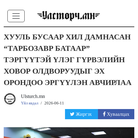
ХУУЛЬ БУСААР ХИЛ ДАМНАСАН
“ТАРБОЗАВР БАТААР”
ТЭРГҮҮТЭЙ ҮЛЭГ ГҮРВЭЛИЙН
ХОВОР ОЛДВОРУУДЫГ ЭХ
ОРОНДОО ЭРГҮҮЛЭН АВЧИРЛАА
Ulsturch.mn
Үйл явдал
/
2026-06-11
Жиргэх
Хуваалцах