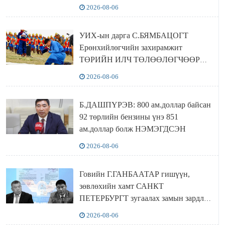
байшин ч байхгүй, орон сууц ч
2026-08-06
байхгүй хаана амьдрахаа мэдэхгүй явж
байна
УИХ-ын дарга С.БЯМБАЦОГТ
Ерөнхийлөгчийн захирамжит
ТӨРИЙН ИЛЧ ТӨЛӨӨЛӨГЧӨӨР
Сутай хайрханы тахилгад оролцжээ
2026-08-06
Б.ДАШПҮРЭВ: 800 ам.доллар байсан
92 төрлийн бензины үнэ 851
ам.доллар болж НЭМЭГДСЭН
2026-08-06
Говийн Г.ГАНБААТАР гишүүн,
зөвлөхийн хамт САНКТ
ПЕТЕРБУРГТ зугаалах замын зардлаа
“ИНҮТ” ТӨХХК даажээ
2026-08-06