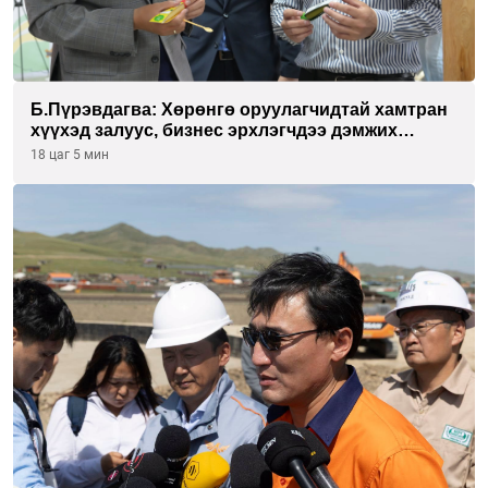
Б.Пүрэвдагва: Хөрөнгө оруулагчидтай хамтран
хүүхэд залуус, бизнес эрхлэгчдээ дэмжих
инкубатор төвүүдийг хотын захын
18 цаг 5 мин
хорооллуудад байгуулна