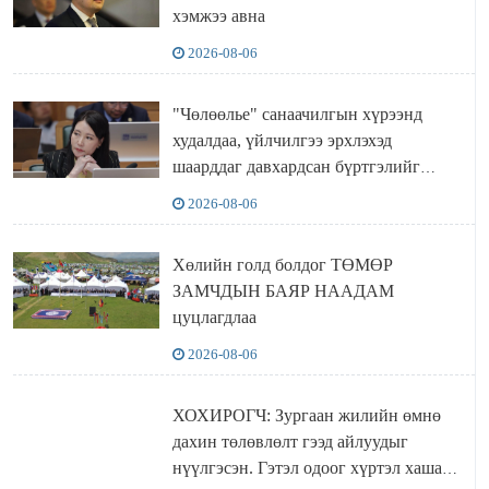
хэмжээ авна
2026-08-06
"Чөлөөлье" санаачилгын хүрээнд
худалдаа, үйлчилгээ эрхлэхэд
шаарддаг давхардсан бүртгэлийг
хүчингүй болгох тогтоолын төслийг
2026-08-06
баталлаа
Хөлийн голд болдог ТӨМӨР
ЗАМЧДЫН БАЯР НААДАМ
цуцлагдлаа
2026-08-06
ХОХИРОГЧ: Зургаан жилийн өмнө
дахин төлөвлөлт гээд айлуудыг
нүүлгэсэн. Гэтэл одоог хүртэл хашаа