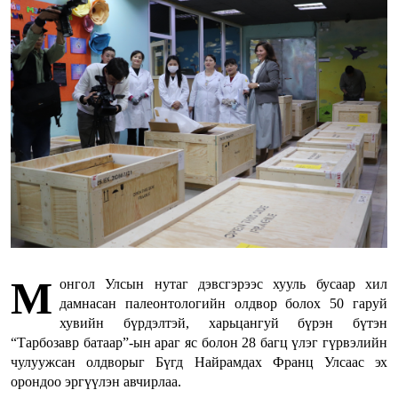
М
онгол Улсын нутаг дэвсгэрээс хууль бусаар хил
дамнасан палеонтологийн олдвор болох 50 гаруй
хувийн бүрдэлтэй, харьцангуй бүрэн бүтэн
“Тарбозавр батаар”-ын араг яс болон 28 багц үлэг гүрвэлийн
чулуужсан олдворыг Бүгд Найрамдах Франц Улсаас эх
орондоо эргүүлэн авчирлаа.