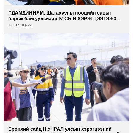
Г.ДАМДИННЯМ: Шатахууны нөөцийн савыг
барьж байгуулснаар УЛСЫН ХЭРЭГЦЭЭГЭЭ 3
САРААР НӨӨЦЛӨДӨГ болно
18 цаг 10 мин
Ерөнхий сайд Н.УЧРАЛ улсын хэрэгцээний