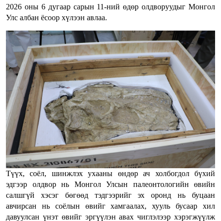
2026 оны 6 дугаар сарын 11-ний өдөр олдворуудыг Монгол
Улс албан ёсоор хүлээн авлаа.
Түүх, соёл, шинжлэх ухааны өндөр ач холбогдол бүхий
эдгээр олдвор нь Монгол Улсын палеонтологийн өвийн
салшгүй хэсэг бөгөөд тэдгээрийг эх оронд нь буцаан
авчирсан нь соёлын өвийг хамгаалах, хууль бусаар хил
давуулсан үнэт өвийг эргүүлэн авах чиглэлээр хэрэгжүүлж