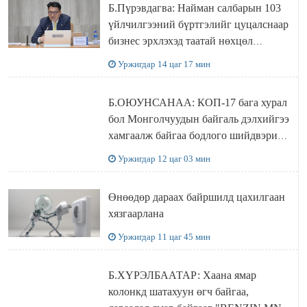
Б.Пүрэвдагва: Найман салбарын 103
үйлчилгээний бүртгэлийг цуцалснаар
бизнес эрхлэхэд таатай нөхцөл
бүрдэнэ
Уржигдар 14 цаг 17 мин
Б.ОЮУНСАНАА: КОП-17 бага хурал
бол Монголчуудын байгаль дэлхийгээ
хамгаалж байгаа бодлого шийдвэрийг
ДЭЛХИЙД СУРТАЛЧИЛАХ гол
Уржигдар 12 цаг 03 мин
бодлого
Өнөөдөр дараах байршилд цахилгаан
хязгаарлана
Уржигдар 11 цаг 45 мин
Б.ХҮРЭЛБААТАР: Хаана ямар
колонкд шатахуун өгч байгаа,