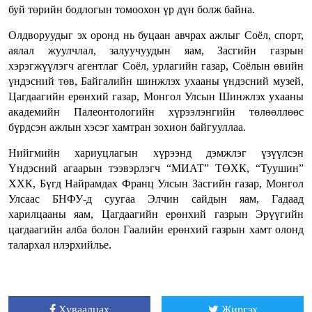
буй төрийн бодлогын томоохон үр дүн болж байна.
Олдворуудыг эх оронд нь буцаан авчрах ажлыг Соёл, спорт,
аялал жуулчлал, залуучуудын яам, Засгийн газрын
хэрэгжүүлэгч агентлаг Соёл, урлагийн газар, Соёлын өвийн
үндэсний төв, Байгалийн шинжлэх ухааны үндэсний музей,
Цагдаагийн ерөнхий газар, Монгол Улсын Шинжлэх ухааны
академийн Палеонтологийн хүрээлэнгийн төлөөллөөс
бүрдсэн ажлын хэсэг хамтран зохион байгууллаа.
Нийгмийн хариуцлагын хүрээнд дэмжлэг үзүүлсэн
Үндэсний агаарын тээвэрлэгч “МИАТ” ТӨХК, “Туушин”
ХХК, Бүгд Найрамдах Франц Улсын Засгийн газар, Монгол
Улсаас БНФУ-д суугаа Элчин сайдын яам, Гадаад
харилцааны яам, Цагдаагийн ерөнхий газрын Эрүүгийн
цагдаагийн алба болон Гаалийн ерөнхий газрын хамт олонд
талархал илэрхийлье.
Хуваалцах
Жиргэх