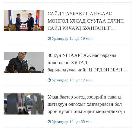
САЙД Т.АУБАКИР АНУ-ААС
МОНГОЛ УЛСАД СУУГАА ЭЛЧИН
САЙД РИЧАРД БУАНГАНЫГ
ХҮЛЭЭН АВЧ УУЛЗЛАА
Уржигдар 15 цаг 19 мин
30 хүн УГГААРТАЖ нас барахад
нөлөөлсөн ХЯТАД
барьцалдуулагчийг Ц.ЭРДЭНЭБАЯР
захирал дахин худалдаж авахаар
Уржигдар 15 цаг 12 мин
болжээ
Улаанбаатар хотод зөөврийн саванд
шатахуун олгохыг хязгаарласан бол
орон нутагт ийм хориг мөрдөгдөхгүй
Уржигдар 14 цаг 55 мин