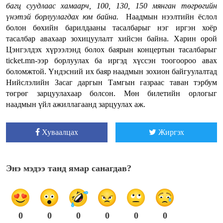
багц суудлаас хамаарч, 100, 130, 150 мянган төгрөгийн
үнэтэй борлуулагдах юм байна.
Наадмын нээлтийн ёслол
болон бөхийн барилдааны тасалбарыг нэг иргэн хоёр
тасалбар авахаар зохицуулалт хийсэн байна. Харин орой
Цэнгэлдэх хүрээлэнд болох баярын концертын тасалбарыг
ticket.mn-ээр борлуулах ба иргэд хүссэн тоогоороо авах
боломжтой. Үндэсний их баяр наадмын зохион байгуулалтад
Нийслэлийн Засаг даргын Тамгын газраас таван тэрбум
төгрөг зарцуулахаар болсон. Мөн билетийн орлогыг
наадмын үйл ажиллагаанд зарцуулах аж.
Хуваалцах
Жиргэх
Энэ мэдээ танд ямар санагдав?
0
0
0
0
0
0