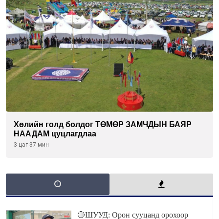
Хөлийн голд болдог ТӨМӨР ЗАМЧДЫН БАЯР
НААДАМ цуцлагдлаа
3 цаг 37 мин
🔴ШУУД: Орон сууцанд орохоор