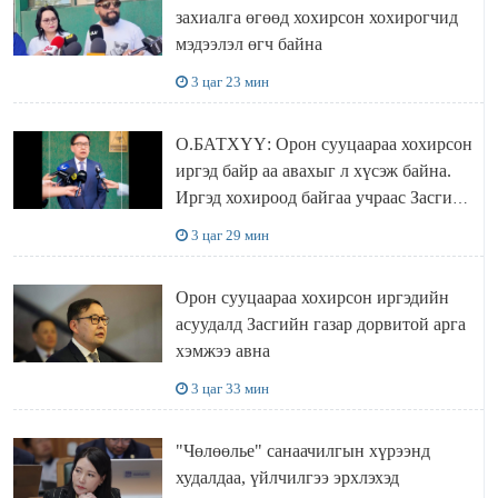
захиалга өгөөд хохирсон хохирогчид
мэдээлэл өгч байна
3 цаг 23 мин
О.БАТХҮҮ: Орон сууцаараа хохирсон
иргэд байр аа авахыг л хүсэж байна.
Иргэд хохироод байгаа учраас Засгийн
газар доривтой арга хэмжээ авч
3 цаг 29 мин
ажиллана
Орон сууцаараа хохирсон иргэдийн
асуудалд Засгийн газар дорвитой арга
хэмжээ авна
3 цаг 33 мин
"Чөлөөлье" санаачилгын хүрээнд
худалдаа, үйлчилгээ эрхлэхэд