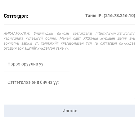
Сэтгэгдэл:
Таны IP: (216.73.216.10)
АНХААРУУЛГА: Уншигчдын бичсэн сэтгэгдэлд https://www.ulsturch.mn
хариуцлага хүлээхгүй болно. Манай сайт ХХЗХ-ны журмын дагуу зүй
зохисгүй зарим үг, хэллэгийг хязгаарласан тул Та сэтгэгдэл бичихдээ
бусдын эрх ашгийг хүндэтгэн үзнэ үү.
Илгээх