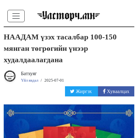
НААДАМ үзэх тасалбар 100-150
мянган төгрөгийн үнээр
худалдаалагдана
Батхуяг
Үйл явдал
/
2025-07-01
Жиргэх
Хуваалцах