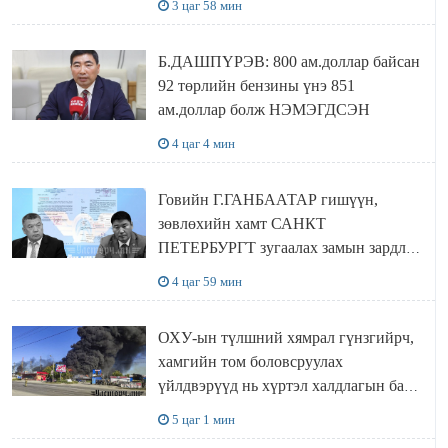
3 цаг 58 мин
Б.ДАШПҮРЭВ: 800 ам.доллар байсан
92 төрлийн бензины үнэ 851
ам.доллар болж НЭМЭГДСЭН
4 цаг 4 мин
Говийн Г.ГАНБААТАР гишүүн,
зөвлөхийн хамт САНКТ
ПЕТЕРБУРГТ зугаалах замын зардлаа
“ИНҮТ” ТӨХХК даажээ
4 цаг 59 мин
ОХУ-ын түлшний хямрал гүнзгийрч,
хамгийн том боловсруулах
үйлдвэрүүд нь хүртэл халдлагын бай
болов
5 цаг 1 мин