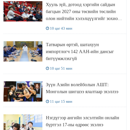
Хууль зүй, дотоод хэргийн сайдын
багцын 2027 оны төсвийн төслийн
олон нийтийн хэлэлцүүлгийг зохион
байгууллаа
10 цаг 43 мин
Татварын өртэй, шатахуун
импортлогч 142 ААН-ийн дансыг
битүүмжлэхгүй
10 цаг 51 мин
Зүүн Азийн волейболын АШТ:
Монголын шигшээ ялалтаар эхэллээ
11 цаг 15 мин
Нэгдүгээр ангийн элсэлтийн онлайн
бүртгэл 17-ны өдрөөс эхэлнэ