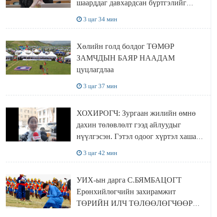
шаарддаг давхардсан бүртгэлийг
хүчингүй болгох тогтоолын төслийг
3 цаг 34 мин
баталлаа
Хөлийн голд болдог ТӨМӨР
ЗАМЧДЫН БАЯР НААДАМ
цуцлагдлаа
3 цаг 37 мин
ХОХИРОГЧ: Зургаан жилийн өмнө
дахин төлөвлөлт гээд айлуудыг
нүүлгэсэн. Гэтэл одоог хүртэл хашаа
байшин ч байхгүй, орон сууц ч
3 цаг 42 мин
байхгүй хаана амьдрахаа мэдэхгүй явж
байна
УИХ-ын дарга С.БЯМБАЦОГТ
Ерөнхийлөгчийн захирамжит
ТӨРИЙН ИЛЧ ТӨЛӨӨЛӨГЧӨӨР
Сутай хайрханы тахилгад оролцжээ