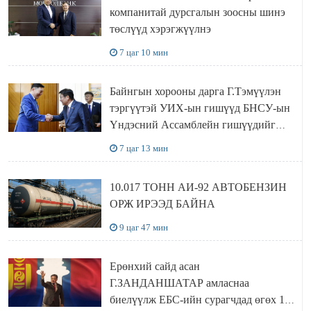
компанитай дурсгалын зоосны шинэ
төслүүд хэрэгжүүлнэ
7 цаг 10 мин
Байнгын хорооны дарга Г.Тэмүүлэн
тэргүүтэй УИХ-ын гишүүд БНСУ-ын
Үндэсний Ассамблейн гишүүдийг
хүлээн авч уулзав
7 цаг 13 мин
10.017 ТОНН АИ-92 АВТОБЕНЗИН
ОРЖ ИРЭЭД БАЙНА
9 цаг 47 мин
Ерөнхий сайд асан
Г.ЗАНДАНШАТАР амласнаа
биелүүлж ЕБС-ийн сурагчдад өгөх 10.