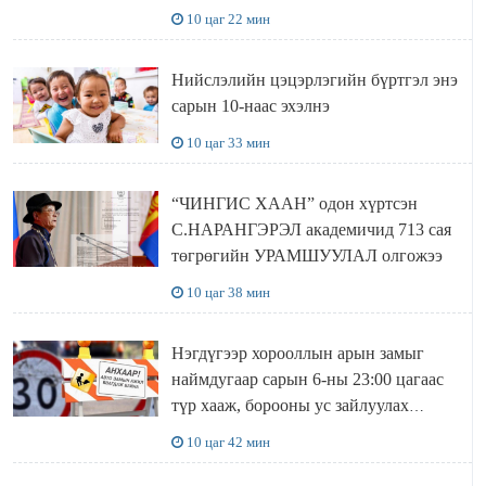
МЯНГАН ШАТРАА хүлээн авчээ
10 цаг 22 мин
Нийслэлийн цэцэрлэгийн бүртгэл энэ
сарын 10-наас эхэлнэ
10 цаг 33 мин
“ЧИНГИС ХААН” одон хүртсэн
С.НАРАНГЭРЭЛ академичид 713 сая
төгрөгийн УРАМШУУЛАЛ олгожээ
10 цаг 38 мин
Нэгдүгээр хорооллын арын замыг
наймдугаар сарын 6-ны 23:00 цагаас
түр хааж, борооны ус зайлуулах
шугамын хөндлөн сэтэлгээ хийнэ
10 цаг 42 мин