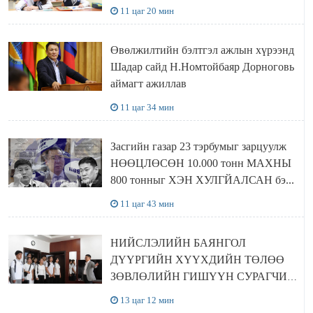
11 цаг 20 мин
Өвөлжилтийн бэлтгэл ажлын хүрээнд
Шадар сайд Н.Номтойбаяр Дорноговь
аймагт ажиллав
11 цаг 34 мин
Засгийн газар 23 тэрбумыг зарцуулж
НӨӨЦЛӨСӨН 10.000 тонн МАХНЫ
800 тонныг ХЭН ХУЛГЙАЛСАН бэ...
11 цаг 43 мин
НИЙСЛЭЛИЙН БАЯНГОЛ
ДҮҮРГИЙН ХҮҮХДИЙН ТӨЛӨӨ
ЗӨВЛӨЛИЙН ГИШҮҮН СУРАГЧИД
БОЛОВСРОЛЫН ЯАМАНД
13 цаг 12 мин
ЗОЧИЛЛОО