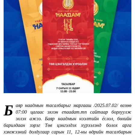
Б
аяр наадмын тасалбарыг маргааш /2025.07.02/ өглөө
07:00 цагаас эхлэн enaadam.mn сайтаар борлуулж
эхлэх ажээ. Баяр наадмын нээлтийн ёслол, бөхийн
барилдаан зэрэг Төв цэнгэлдэх хүрээлэнд болох арга
хэмжээний долдугаар сарын 11, 12-ны өдрийн тасалбарын