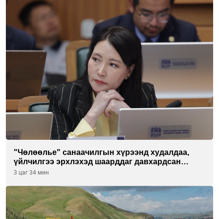
"Чөлөөлье" санаачилгын хүрээнд худалдаа,
үйлчилгээ эрхлэхэд шаарддаг давхардсан
бүртгэлийг хүчингүй болгох тогтоолын төслийг
3 цаг 34 мин
баталлаа