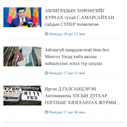
АВЛИГАЧДЫН ХӨРӨНГИЙГ
ХУРААХ тухай С.АМАРСАЙХАН
сайдын СУПЕР төлөвлөгөө
Өчигдөр 18 цаг 12 мин
Зайлшгүй шаардлагатай биш бол
Монгол Улсад хийх аяллаа
хойшлуулах эсвэл түр цуцлах
Өчигдөр 17 цаг 51 мин
Иргэн Д.ГАЛСАНЦЭРЭН
Автомашины УЛСЫН ДУГААР
ОЛГОХЫГ ХЯЗГААРЛАХ ЖУРМЫГ
ЦУЦЛУУЛАХ санал гаргажээ
Өчигдөр 17 цаг 48 мин