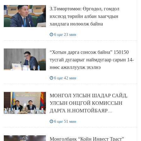
З.Төмөртөмөө: Өргөдөл, гомдол
ихсэхэд төрийн албан хаагчдын
хандлага нөлөөлж байна
6 цаг 23 мин
“Хотын дарга сонсож байна” 150150
тусгай дугаарыг наймдугаар сарын 14-
нөөс ажиллуулж эхэлнэ
6 цаг 42 мин
МОНГОЛ УЛСЫН ШАДАР САЙД,
УЛСЫН ОНЦГОЙ КОМИССЫН
ДАРГА Н.НОМТОЙБАЯР
ӨМНӨГОВЬ АЙМАГТ
6 цаг 51 мин
АЖИЛЛАЛАА
Монголбанк “Койн Инвест Траст”