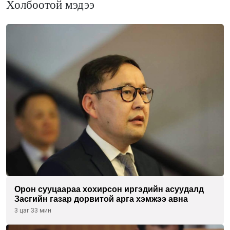
Холбоотой мэдээ
Орон сууцаараа хохирсон иргэдийн асуудалд
Засгийн газар дорвитой арга хэмжээ авна
3 цаг 33 мин