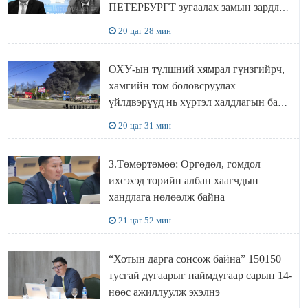
ПЕТЕРБУРГТ зугаалах замын зардлаа
“ИНҮТ” ТӨХХК даажээ
20 цаг 28 мин
ОХУ-ын түлшний хямрал гүнзгийрч,
хамгийн том боловсруулах
үйлдвэрүүд нь хүртэл халдлагын бай
болов
20 цаг 31 мин
З.Төмөртөмөө: Өргөдөл, гомдол
ихсэхэд төрийн албан хаагчдын
хандлага нөлөөлж байна
21 цаг 52 мин
“Хотын дарга сонсож байна” 150150
тусгай дугаарыг наймдугаар сарын 14-
нөөс ажиллуулж эхэлнэ