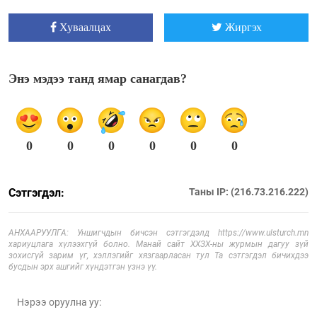
Хуваалцах
Жиргэх
Энэ мэдээ танд ямар санагдав?
0
0
0
0
0
0
Сэтгэгдэл:
Таны IP: (216.73.216.222)
АНХААРУУЛГА: Уншигчдын бичсэн сэтгэгдэлд https://www.ulsturch.mn
хариуцлага хүлээхгүй болно. Манай сайт ХХЗХ-ны журмын дагуу зүй
зохисгүй зарим үг, хэллэгийг хязгаарласан тул Та сэтгэгдэл бичихдээ
бусдын эрх ашгийг хүндэтгэн үзнэ үү.