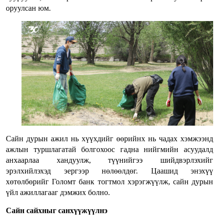
оруулсан юм.
Сайн дурын ажил нь хүүхдийг өөрийнх нь чадах хэмжээнд
ажлын туршлагатай болгохоос гадна нийгмийн асуудалд
анхаарлаа хандуулж, түүнийгээ шийдвэрлэхийг
эрэлхийлэхэд эергээр нөлөөлдөг. Цаашид энэхүү
хөтөлбөрийг Голомт банк тогтмол хэрэгжүүлж, сайн дурын
үйл ажиллагааг дэмжих болно.
Сайн сайхныг санхүүжүүлнэ