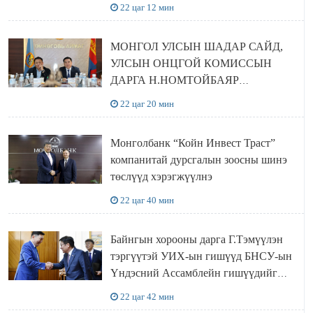
22 цаг 12 мин
МОНГОЛ УЛСЫН ШАДАР САЙД,
УЛСЫН ОНЦГОЙ КОМИССЫН
ДАРГА Н.НОМТОЙБАЯР
ӨМНӨГОВЬ АЙМАГТ
22 цаг 20 мин
АЖИЛЛАЛАА
Монголбанк “Койн Инвест Траст”
компанитай дурсгалын зоосны шинэ
төслүүд хэрэгжүүлнэ
22 цаг 40 мин
Байнгын хорооны дарга Г.Тэмүүлэн
тэргүүтэй УИХ-ын гишүүд БНСУ-ын
Үндэсний Ассамблейн гишүүдийг
хүлээн авч уулзав
22 цаг 42 мин