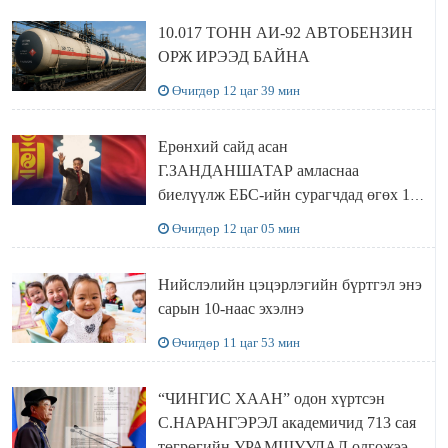
10.017 ТОНН АИ-92 АВТОБЕНЗИН
ОРЖ ИРЭЭД БАЙНА
Өчигдөр 12 цаг 39 мин
Ерөнхий сайд асан
Г.ЗАНДАНШАТАР амласнаа
биелүүлж ЕБС-ийн сурагчдад өгөх 10.
МЯНГАН ШАТРАА хүлээн авчээ
Өчигдөр 12 цаг 05 мин
Нийслэлийн цэцэрлэгийн бүртгэл энэ
сарын 10-наас эхэлнэ
Өчигдөр 11 цаг 53 мин
“ЧИНГИС ХААН” одон хүртсэн
С.НАРАНГЭРЭЛ академичид 713 сая
төгрөгийн УРАМШУУЛАЛ олгожээ