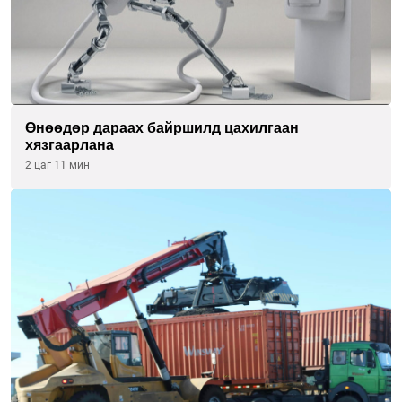
Өнөөдөр дараах байршилд цахилгаан
хязгаарлана
2 цаг 11 мин