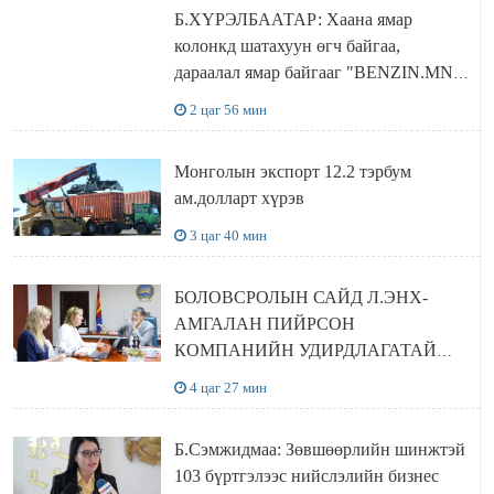
Б.ХҮРЭЛБААТАР: Хаана ямар
колонкд шатахуун өгч байгаа,
дараалал ямар байгааг "BENZIN.MN”
сайтаас харах боломжтой
2 цаг 56 мин
Монголын экспорт 12.2 тэрбум
ам.долларт хүрэв
3 цаг 40 мин
БОЛОВСРОЛЫН САЙД Л.ЭНХ-
АМГАЛАН ПИЙРСОН
КОМПАНИЙН УДИРДЛАГАТАЙ
УУЛЗЛАА
4 цаг 27 мин
Б.Сэмжидмаа: Зөвшөөрлийн шинжтэй
103 бүртгэлээс нийслэлийн бизнес