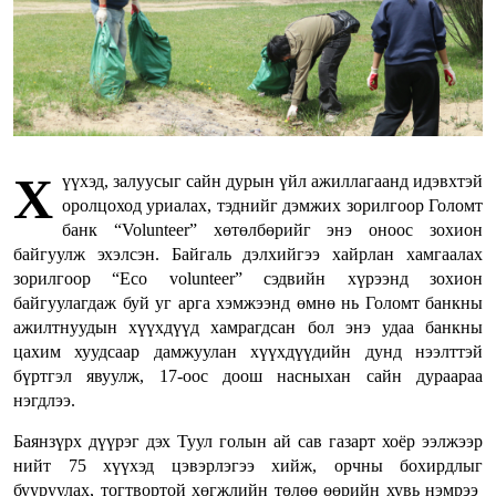
Х
үүхэд, залуусыг сайн дурын үйл ажиллагаанд идэвхтэй
оролцоход уриалах, тэднийг дэмжих зорилгоор Голомт
банк “Volunteer” хөтөлбөрийг энэ оноос зохион
байгуулж эхэлсэн. Байгаль дэлхийгээ хайрлан хамгаалах
зорилгоор “Eco volunteer” сэдвийн хүрээнд зохион
байгуулагдаж буй уг арга хэмжээнд өмнө нь Голомт банкны
ажилтнуудын хүүхдүүд хамрагдсан бол энэ удаа банкны
цахим хуудсаар дамжуулан хүүхдүүдийн дунд нээлттэй
бүртгэл явуулж, 17-оос доош насныхан сайн дураараа
нэгдлээ.
Баянзүрх дүүрэг дэх Туул голын ай сав газарт хоёр ээлжээр
нийт 75 хүүхэд цэвэрлэгээ хийж, орчны бохирдлыг
бууруулах, тогтвортой хөгжлийн төлөө өөрийн хувь нэмрээ