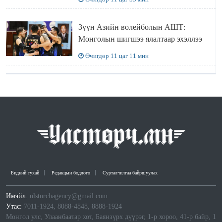
Зүүн Азийн волейболын АШТ:
Монголын шигшээ ялалтаар эхэллээ
Өчигдөр 11 цаг 11 мин
Бидний тухай
Редакцын бодлого
Сурталчилгаа байршуулах
Имэйл:
ulsturchagency@gmail.com
Утас:
7011-1924, 8088-4848, 8888-1924
Монгол улс, Улаанбаатар хот, Баянзүрх дүүрэг, 1-р хороо, 41-р байр, 1