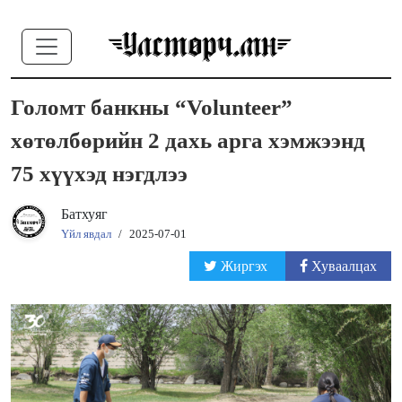
Голомт банкны “Volunteer”
хөтөлбөрийн 2 дахь арга хэмжээнд
75 хүүхэд нэгдлээ
Батхуяг
Үйл явдал
/
2025-07-01
Жиргэх
Хуваалцах