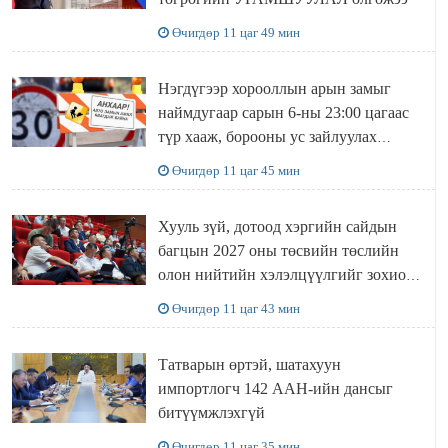
Өчигдөр 11 цаг 49 мин
Нэгдүгээр хорооллын арын замыг
наймдугаар сарын 6-ны 23:00 цагаас
түр хааж, борооны ус зайлуулах
шугамын хөндлөн сэтэлгээ хийнэ
Өчигдөр 11 цаг 45 мин
Хууль зүй, дотоод хэргийн сайдын
багцын 2027 оны төсвийн төслийн
олон нийтийн хэлэлцүүлгийг зохион
байгууллаа
Өчигдөр 11 цаг 43 мин
Татварын өртэй, шатахуун
импортлогч 142 ААН-ийн дансыг
битүүмжлэхгүй
Өчигдөр 11 цаг 35 мин