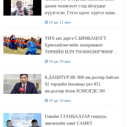
дахин төлөвлөлт гээд айлуудыг
нүүлгэсэн. Гэтэл одоог хүртэл хашаа
байшин ч байхгүй, орон сууц ч
19 цаг 12 мин
байхгүй хаана амьдрахаа мэдэхгүй явж
байна
УИХ-ын дарга С.БЯМБАЦОГТ
Ерөнхийлөгчийн захирамжит
ТӨРИЙН ИЛЧ ТӨЛӨӨЛӨГЧӨӨР
Сутай хайрханы тахилгад оролцжээ
19 цаг 28 мин
Б.ДАШПҮРЭВ: 800 ам.доллар байсан
92 төрлийн бензины үнэ 851
ам.доллар болж НЭМЭГДСЭН
19 цаг 34 мин
Говийн Г.ГАНБААТАР гишүүн,
зөвлөхийн хамт САНКТ