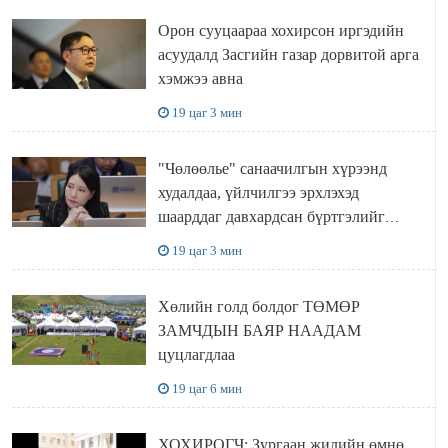
Орон сууцаараа хохирсон иргэдийн
асуудалд Засгийн газар дорвитой арга
хэмжээ авна
19 цаг 3 мин
"Чөлөөлье" санаачилгын хүрээнд
худалдаа, үйлчилгээ эрхлэхэд
шаарддаг давхардсан бүртгэлийг
хүчингүй болгох тогтоолын төслийг
19 цаг 3 мин
баталлаа
Хөлийн голд болдог ТӨМӨР
ЗАМЧДЫН БАЯР НААДАМ
цуцлагдлаа
19 цаг 6 мин
ХОХИРОГЧ: Зургаан жилийн өмнө