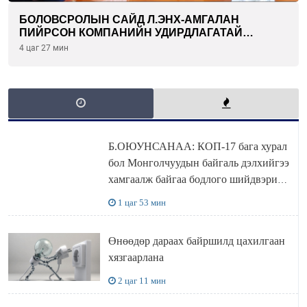
БОЛОВСРОЛЫН САЙД Л.ЭНХ-АМГАЛАН
ПИЙРСОН КОМПАНИЙН УДИРДЛАГАТАЙ
УУЛЗЛАА
4 цаг 27 мин
Б.ОЮУНСАНАА: КОП-17 бага хурал
бол Монголчуудын байгаль дэлхийгээ
хамгаалж байгаа бодлого шийдвэрийг
ДЭЛХИЙД СУРТАЛЧИЛАХ гол
1 цаг 53 мин
бодлого
Өнөөдөр дараах байршилд цахилгаан
хязгаарлана
2 цаг 11 мин