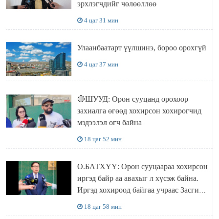
эрхлэгчдийг чөлөөллөө
4 цаг 31 мин
Улаанбаатарт үүлшинэ, бороо орохгүй
4 цаг 37 мин
🔴ШУУД: Орон сууцанд орохоор
захиалга өгөөд хохирсон хохирогчид
мэдээлэл өгч байна
18 цаг 52 мин
О.БАТХҮҮ: Орон сууцаараа хохирсон
иргэд байр аа авахыг л хүсэж байна.
Иргэд хохироод байгаа учраас Засгийн
газар доривтой арга хэмжээ авч
18 цаг 58 мин
ажиллана