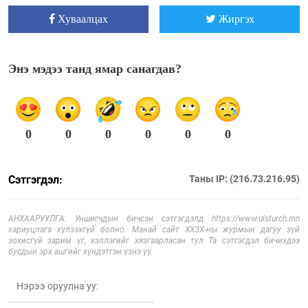
Хуваалцах
Жиргэх
Энэ мэдээ танд ямар санагдав?
0
0
0
0
0
0
Сэтгэгдэл:
Таны IP: (216.73.216.95)
АНХААРУУЛГА: Уншигчдын бичсэн сэтгэгдэлд https://www.ulsturch.mn
хариуцлага хүлээхгүй болно. Манай сайт ХХЗХ-ны журмын дагуу зүй
зохисгүй зарим үг, хэллэгийг хязгаарласан тул Та сэтгэгдэл бичихдээ
бусдын эрх ашгийг хүндэтгэн үзнэ үү.