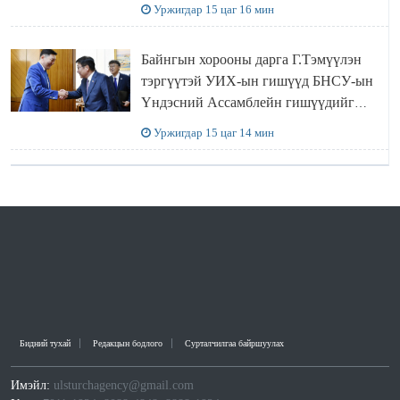
Уржигдар 15 цаг 16 мин
Байнгын хорооны дарга Г.Тэмүүлэн
тэргүүтэй УИХ-ын гишүүд БНСУ-ын
Үндэсний Ассамблейн гишүүдийг
хүлээн авч уулзав
Уржигдар 15 цаг 14 мин
Бидний тухай
Редакцын бодлого
Сурталчилгаа байршуулах
Имэйл:
ulsturchagency@gmail.com