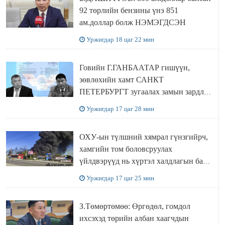
92 төрлийн бензины үнэ 851
ам.доллар болж НЭМЭГДСЭН
Уржигдар 18 цаг 22 мин
Говийн Г.ГАНБААТАР гишүүн,
зөвлөхийн хамт САНКТ
ПЕТЕРБУРГТ зугаалах замын зардлаа
“ИНҮТ” ТӨХХК даажээ
Уржигдар 17 цаг 28 мин
ОХУ-ын түлшний хямрал гүнзгийрч,
хамгийн том боловсруулах
үйлдвэрүүд нь хүртэл халдлагын бай
болов
Уржигдар 17 цаг 25 мин
З.Төмөртөмөө: Өргөдөл, гомдол
ихсэхэд төрийн албан хаагчдын