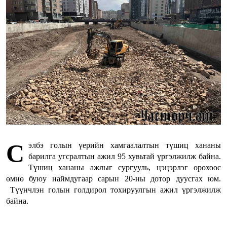
С
элбэ голын үерийн хамгаалалтын түшиц хананы
барилга угсралтын ажил 95 хувьтай үргэлжилж байна.
Түшиц хананы ажлыг сургууль, цэцэрлэг орохоос
өмнө буюу наймдугаар сарын 20-ны дотор дуусгах юм.
Түүнчлэн голын голдирол тохируулгын ажил үргэлжилж
байна.