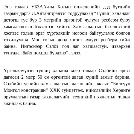
Энэ талаар УБЗАА-ны Хотын инженерийн дэд бүтцийн
газрын дарга Л.Алтангэрэлээс тодруулахад “Түшиц хананаас
дотогш тус бүр 3 метрийн өргөнтэй чулуун ресберм буюу
хамгаалалтын бэхэлгээг хийнэ. Хамгаалалтын бэхэлгээний
хэсгээс голын эрэг хүртэлхийг ногоон байгууламж болгон
тохижуулна. Мөн голын доод хэсэгт чулуун ресберм хийж
байна. Ингэснээр Сэлбэ гол лаг хагшаасгүй, цэвэрхэн
тунгалаг байх нөхцөл бүрдэнэ” гэлээ.
Үргэлжлүүлэн түшиц хананы хоёр талаар Сэлбийн эргээ
дагасан 2 метр 50 см өргөнтэй явган хүний замыг барина.
Сэлбийн үерийн хамгаалалтын далангийн ажлыг “Билгүүн
Монгол констракшн” ХХК гүйцэтгэж, нийслэлийн Хөрөнгө
оруулалтын газар захиалагчийн техникийн хяналтыг тавьж
ажиллаж байна.