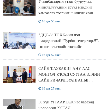
Улаанбаатарын утааг бууруулах,
нийслэлчүүдийн эрүүл мэндийг
хамгаалах төслийг “Чингис хаан
баялгийн сан нэгдэл” ХХК-тай
16 цаг 50 мин
хамтран хэрэгжүүлнэ
"ДЦС-3” ТӨХК-ийн нэн
шаардлагатай “Турбингенератор-5”-
ын шинэчлэлийн төсвийг
шийдвэрлэхээр болов
16 цаг 57 мин
САЙД Т.АУБАКИР АНУ-ААС
МОНГОЛ УЛСАД СУУГАА ЭЛЧИН
САЙД РИЧАРД БУАНГАНЫГ
ХҮЛЭЭН АВЧ УУЛЗЛАА
19 цаг 27 мин
30 хүн УГГААРТАЖ нас барахад
нөлөөлсөн ХЯТАД