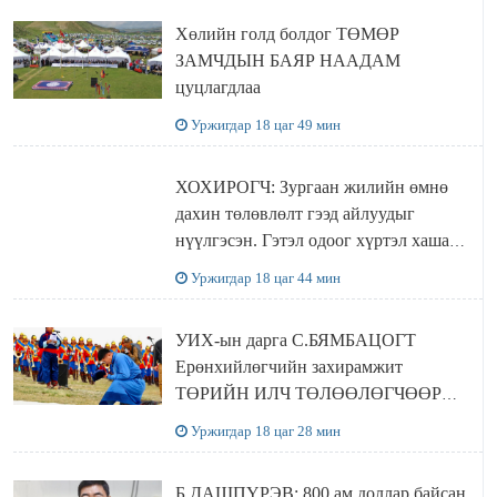
Хөлийн голд болдог ТӨМӨР
ЗАМЧДЫН БАЯР НААДАМ
цуцлагдлаа
Уржигдар 18 цаг 49 мин
ХОХИРОГЧ: Зургаан жилийн өмнө
дахин төлөвлөлт гээд айлуудыг
нүүлгэсэн. Гэтэл одоог хүртэл хашаа
байшин ч байхгүй, орон сууц ч
Уржигдар 18 цаг 44 мин
байхгүй хаана амьдрахаа мэдэхгүй явж
байна
УИХ-ын дарга С.БЯМБАЦОГТ
Ерөнхийлөгчийн захирамжит
ТӨРИЙН ИЛЧ ТӨЛӨӨЛӨГЧӨӨР
Сутай хайрханы тахилгад оролцжээ
Уржигдар 18 цаг 28 мин
Б.ДАШПҮРЭВ: 800 ам.доллар байсан