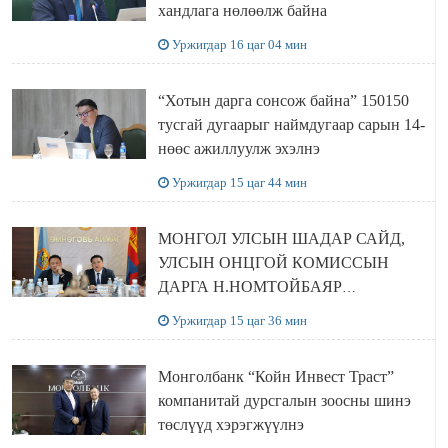
хандлага нөлөөлж байна
Уржигдар 16 цаг 04 мин
“Хотын дарга сонсож байна” 150150
тусгай дугаарыг наймдугаар сарын 14-
нөөс ажиллуулж эхэлнэ
Уржигдар 15 цаг 44 мин
МОНГОЛ УЛСЫН ШАДАР САЙД,
УЛСЫН ОНЦГОЙ КОМИССЫН
ДАРГА Н.НОМТОЙБАЯР
ӨМНӨГОВЬ АЙМАГТ
Уржигдар 15 цаг 36 мин
АЖИЛЛАЛАА
Монголбанк “Койн Инвест Траст”
компанитай дурсгалын зоосны шинэ
төслүүд хэрэгжүүлнэ