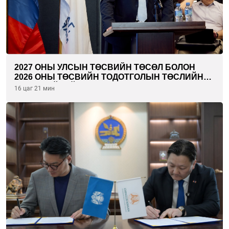
2027 ОНЫ УЛСЫН ТӨСВИЙН ТӨСӨЛ БОЛОН
2026 ОНЫ ТӨСВИЙН ТОДОТГОЛЫН ТӨСЛИЙН
ОЛОН НИЙТИЙН ХЭЛЭЛЦҮҮЛЭГ БОЛЛОО
16 цаг 21 мин