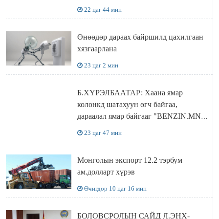
ДЭЛХИЙД СУРТАЛЧИЛАХ гол
22 цаг 44 мин
бодлого
Өнөөдөр дараах байршилд цахилгаан
хязгаарлана
23 цаг 2 мин
Б.ХҮРЭЛБААТАР: Хаана ямар
колонкд шатахуун өгч байгаа,
дараалал ямар байгааг "BENZIN.MN”
сайтаас харах боломжтой
23 цаг 47 мин
Монголын экспорт 12.2 тэрбум
ам.долларт хүрэв
Өчигдөр 10 цаг 16 мин
БОЛОВСРОЛЫН САЙД Л.ЭНХ-