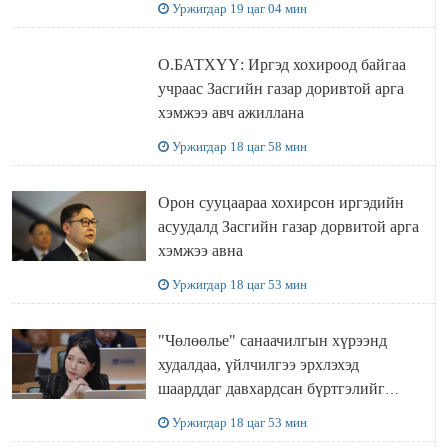
Уржигдар 19 цаг 04 мин
О.БАТХҮҮ: Иргэд хохироод байгаа
учраас Засгийн газар доривтой арга
хэмжээ авч ажиллана
Уржигдар 18 цаг 58 мин
Орон сууцаараа хохирсон иргэдийн
асуудалд Засгийн газар дорвитой арга
хэмжээ авна
Уржигдар 18 цаг 53 мин
"Чөлөөлье" санаачилгын хүрээнд
худалдаа, үйлчилгээ эрхлэхэд
шаарддаг давхардсан бүртгэлийг
хүчингүй болгох тогтоолын төслийг
Уржигдар 18 цаг 53 мин
баталлаа