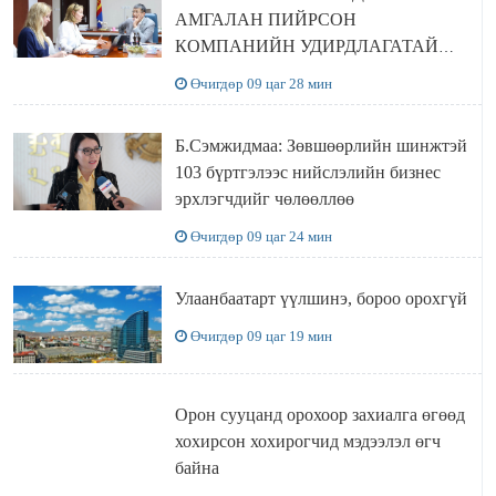
АМГАЛАН ПИЙРСОН
КОМПАНИЙН УДИРДЛАГАТАЙ
УУЛЗЛАА
Өчигдөр 09 цаг 28 мин
Б.Сэмжидмаа: Зөвшөөрлийн шинжтэй
103 бүртгэлээс нийслэлийн бизнес
эрхлэгчдийг чөлөөллөө
Өчигдөр 09 цаг 24 мин
Улаанбаатарт үүлшинэ, бороо орохгүй
Өчигдөр 09 цаг 19 мин
Орон сууцанд орохоор захиалга өгөөд
хохирсон хохирогчид мэдээлэл өгч
байна