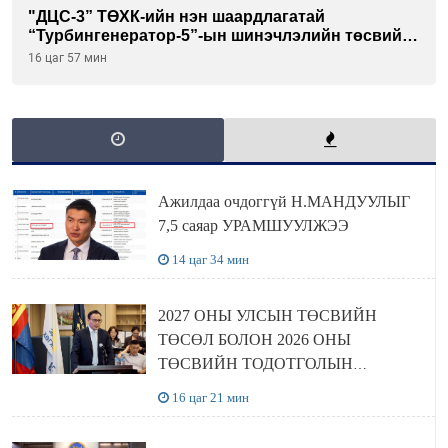
"ДЦС-3” ТӨХК-ийн нэн шаардлагатай
“Турбингенератор-5”-ын шинэчлэлийн төсвийг
шийдвэрлэхээр болов
16 цаг 57 мин
Ажилдаа очдоггүй Н.МАНДУУЛЫГ
7,5 саяар УРАМШУУЛЖЭЭ
14 цаг 34 мин
2027 ОНЫ УЛСЫН ТӨСВИЙН
ТӨСӨЛ БОЛОН 2026 ОНЫ
ТӨСВИЙН ТОДОТГОЛЫН
ТӨСЛИЙН ОЛОН НИЙТИЙН
16 цаг 21 мин
ХЭЛЭЛЦҮҮЛЭГ БОЛЛОО