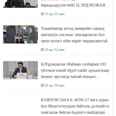
барьцалдуулагчийг Ц.ЭРДЭНЭБАЯР
захирал дахин худалдаж авахаар
19 цаг 35 мин
болжээ
Улаанбаатар хотод зөөврийн саванд
шатахуун олгохыг хязгаарласан бол
орон нутагт ийм хориг мөрдөгдөхгүй
19 цаг 52 мин
Б.Пүрэвдагва: Найман салбарын 103
үйлчилгээний бүртгэлийг цуцалснаар
бизнес эрхлэхэд таатай нөхцөл
бүрдэнэ
20 цаг 30 мин
Б.ОЮУНСАНАА: КОП-17 бага хурал
бол Монголчуудын байгаль дэлхийгээ
хамгаалж байгаа бодлого шийдвэрийг