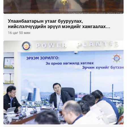
Улаанбаатарын утааг бууруулах,
нийслэлчүүдийн эрүүл мэндийг хамгаалах
төслийг “Чингис хаан баялгийн сан нэгдэл” ХХК-
16 цаг 50 мин
тай хамтран хэрэгжүүлнэ