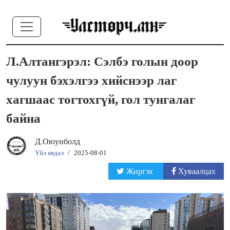
Л.Алтангэрэл: Сэлбэ голын доор
чулуун бэхэлгээ хийснээр лаг
хагшаас тогтохгүй, гол тунгалаг
байна
Д.Оюунболд
Үйл явдал
/
2025-08-01
Жиргэх
Хуваалцах