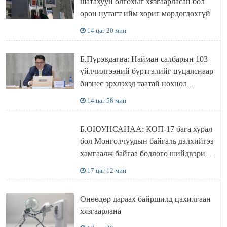
шатахуун олгохыг хязгаарласан бол
орон нутагт ийм хориг мөрдөгдөхгүй
14 цаг 20 мин
Б.Пүрэвдагва: Найман салбарын 103
үйлчилгээний бүртгэлийг цуцалснаар
бизнес эрхлэхэд таатай нөхцөл
бүрдэнэ
14 цаг 58 мин
Б.ОЮУНСАНАА: КОП-17 бага хурал
бол Монголчуудын байгаль дэлхийгээ
хамгаалж байгаа бодлого шийдвэрийг
ДЭЛХИЙД СУРТАЛЧИЛАХ гол
17 цаг 12 мин
бодлого
Өнөөдөр дараах байршилд цахилгаан
хязгаарлана