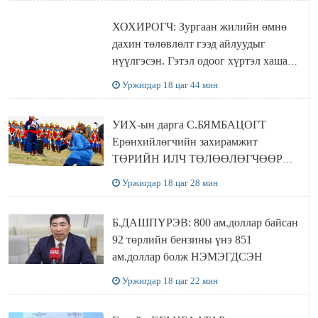
ХОХИРОГЧ: Зургаан жилийн өмнө
дахин төлөвлөлт гээд айлуудыг
нүүлгэсэн. Гэтэл одоог хүртэл хашаа
байшин ч байхгүй, орон сууц ч
Уржигдар 18 цаг 44 мин
байхгүй хаана амьдрахаа мэдэхгүй явж
байна
УИХ-ын дарга С.БЯМБАЦОГТ
Ерөнхийлөгчийн захирамжит
ТӨРИЙН ИЛЧ ТӨЛӨӨЛӨГЧӨӨР
Сутай хайрханы тахилгад оролцжээ
Уржигдар 18 цаг 28 мин
Б.ДАШПҮРЭВ: 800 ам.доллар байсан
92 төрлийн бензины үнэ 851
ам.доллар болж НЭМЭГДСЭН
Уржигдар 18 цаг 22 мин