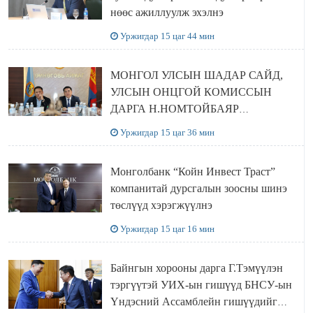
нөөс ажиллуулж эхэлнэ
Уржигдар 15 цаг 44 мин
МОНГОЛ УЛСЫН ШАДАР САЙД,
УЛСЫН ОНЦГОЙ КОМИССЫН
ДАРГА Н.НОМТОЙБАЯР
ӨМНӨГОВЬ АЙМАГТ
Уржигдар 15 цаг 36 мин
АЖИЛЛАЛАА
Монголбанк “Койн Инвест Траст”
компанитай дурсгалын зоосны шинэ
төслүүд хэрэгжүүлнэ
Уржигдар 15 цаг 16 мин
Байнгын хорооны дарга Г.Тэмүүлэн
тэргүүтэй УИХ-ын гишүүд БНСУ-ын
Үндэсний Ассамблейн гишүүдийг