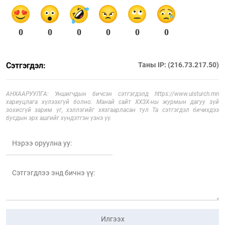
0
0
0
0
0
0
Сэтгэгдэл:
Таны IP: (216.73.217.50)
АНХААРУУЛГА: Уншигчдын бичсэн сэтгэгдэлд https://www.ulsturch.mn
хариуцлага хүлээхгүй болно. Манай сайт ХХЗХ-ны журмын дагуу зүй
зохисгүй зарим үг, хэллэгийг хязгаарласан тул Та сэтгэгдэл бичихдээ
бусдын эрх ашгийг хүндэтгэн үзнэ үү.
Илгээх