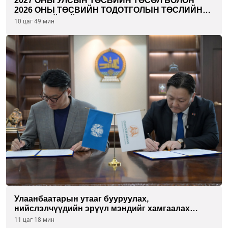
2027 ОНЫ УЛСЫН ТӨСВИЙН ТӨСӨЛ БОЛОН
2026 ОНЫ ТӨСВИЙН ТОДОТГОЛЫН ТӨСЛИЙН
ОЛОН НИЙТИЙН ХЭЛЭЛЦҮҮЛЭГ БОЛЛОО
10 цаг 49 мин
Улаанбаатарын утааг бууруулах,
нийслэлчүүдийн эрүүл мэндийг хамгаалах
төслийг “Чингис хаан баялгийн сан нэгдэл” ХХК-
11 цаг 18 мин
тай хамтран хэрэгжүүлнэ