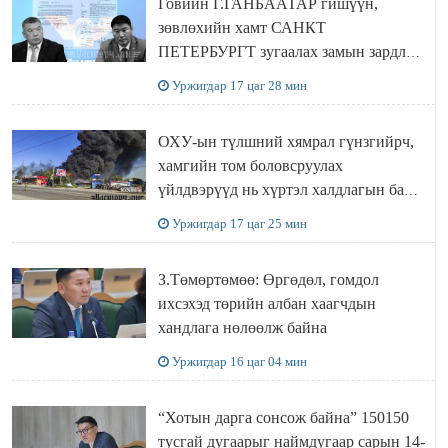
Говийн Г.ГАНБААТАР гишүүн,
зөвлөхийн хамт САНКТ
ПЕТЕРБУРГТ зугаалах замын зардлаа
“ИНҮТ” ТӨХХК даажээ
Уржигдар 17 цаг 28 мин
ОХУ-ын түлшний хямрал гүнзгийрч,
хамгийн том боловсруулах
үйлдвэрүүд нь хүртэл халдлагын бай
болов
Уржигдар 17 цаг 25 мин
З.Төмөртөмөө: Өргөдөл, гомдол
ихсэхэд төрийн албан хаагчдын
хандлага нөлөөлж байна
Уржигдар 16 цаг 04 мин
“Хотын дарга сонсож байна” 150150
тусгай дугаарыг наймдугаар сарын 14-