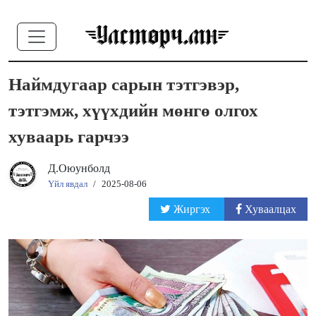
Наймдугаар сарын тэтгэвэр,
тэтгэмж, хүүхдийн мөнгө олгох
хуваарь гарчээ
Д.Оюунболд
Үйл явдал
/
2025-08-06
Жиргэх
Хуваалцах