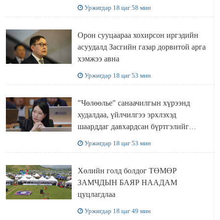
Уржигдар 18 цаг 58 мин
Орон сууцаараа хохирсон иргэдийн
асуудалд Засгийн газар дорвитой арга
хэмжээ авна
Уржигдар 18 цаг 53 мин
"Чөлөөлье" санаачилгын хүрээнд
худалдаа, үйлчилгээ эрхлэхэд
шаарддаг давхардсан бүртгэлийг
хүчингүй болгох тогтоолын төслийг
Уржигдар 18 цаг 53 мин
баталлаа
Хөлийн голд болдог ТӨМӨР
ЗАМЧДЫН БАЯР НААДАМ
цуцлагдлаа
Уржигдар 18 цаг 49 мин