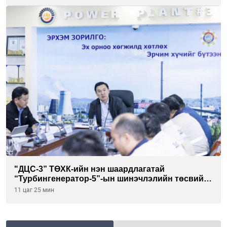
"ДЦС-3” ТӨХК-ийн нэн шаардлагатай
“Турбингенератор-5”-ын шинэчлэлийн төсвийг
шийдвэрлэхээр болов
11 цаг 25 мин