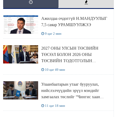
Ажилдаа очдоггүй Н.МАНДУУЛЫГ
7,5 саяар УРАМШУУЛЖЭЭ
9 цаг 2 мин
2027 ОНЫ УЛСЫН ТӨСВИЙН
ТӨСӨЛ БОЛОН 2026 ОНЫ
ТӨСВИЙН ТОДОТГОЛЫН
ТӨСЛИЙН ОЛОН НИЙТИЙН
10 цаг 49 мин
ХЭЛЭЛЦҮҮЛЭГ БОЛЛОО
Улаанбаатарын утааг бууруулах,
нийслэлчүүдийн эрүүл мэндийг
хамгаалах төслийг “Чингис хаан
баялгийн сан нэгдэл” ХХК-тай
11 цаг 18 мин
хамтран хэрэгжүүлнэ