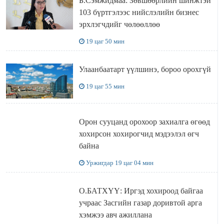
Б.Сэмжидмаа: Зөвшөөрлийн шинжтэй
103 бүртгэлээс нийслэлийн бизнес
эрхлэгчдийг чөлөөллөө
19 цаг 50 мин
Улаанбаатарт үүлшинэ, бороо орохгүй
19 цаг 55 мин
Орон сууцанд орохоор захиалга өгөөд
хохирсон хохирогчид мэдээлэл өгч
байна
Уржигдар 19 цаг 04 мин
О.БАТХҮҮ: Иргэд хохироод байгаа
учраас Засгийн газар доривтой арга
хэмжээ авч ажиллана