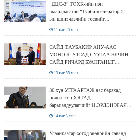
"ДЦС-3” ТӨХК-ийн нэн
шаардлагатай “Турбингенератор-5”-
ын шинэчлэлийн төсвийг
шийдвэрлэхээр болов
11 цаг 25 мин
САЙД Т.АУБАКИР АНУ-ААС
МОНГОЛ УЛСАД СУУГАА ЭЛЧИН
САЙД РИЧАРД БУАНГАНЫГ
ХҮЛЭЭН АВЧ УУЛЗЛАА
13 цаг 55 мин
30 хүн УГГААРТАЖ нас барахад
нөлөөлсөн ХЯТАД
барьцалдуулагчийг Ц.ЭРДЭНЭБАЯР
захирал дахин худалдаж авахаар
14 цаг 3 мин
болжээ
Улаанбаатар хотод зөөврийн саванд