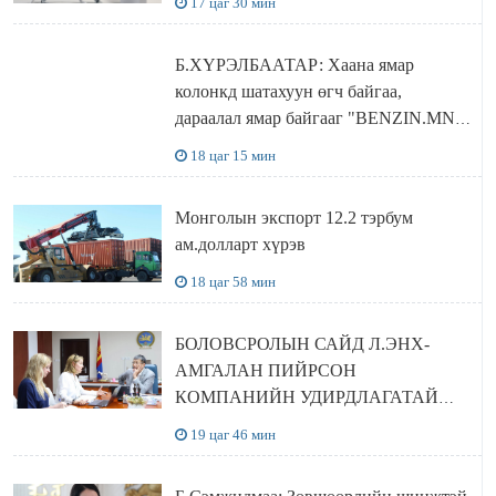
17 цаг 30 мин
Б.ХҮРЭЛБААТАР: Хаана ямар
колонкд шатахуун өгч байгаа,
дараалал ямар байгааг "BENZIN.MN”
сайтаас харах боломжтой
18 цаг 15 мин
Монголын экспорт 12.2 тэрбум
ам.долларт хүрэв
18 цаг 58 мин
БОЛОВСРОЛЫН САЙД Л.ЭНХ-
АМГАЛАН ПИЙРСОН
КОМПАНИЙН УДИРДЛАГАТАЙ
УУЛЗЛАА
19 цаг 46 мин