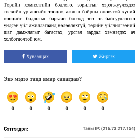
Төрийн хэмнэлтийн бодлого, зорилтыг хэрэгжүүлэхдээ
төсвийн үр ашгийн тооцоо, ажлын байрны оновчтой хүний
нөөцийн бодлогыг барьсан бөгөөд энэ нь байгууллагын
үндсэн үйл ажиллагаанд нөлөөлөхгүй, төрийн үйлчилгээний
шат дамжлагыг багасгах, урсгал зардал хэмнэгдэх ач
холбогдолтой юм.
Хуваалцах
Жиргэх
Энэ мэдээ танд ямар санагдав?
0
0
0
0
0
0
Сэтгэгдэл:
Таны IP: (216.73.217.154)