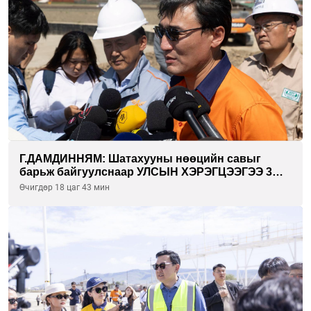
Г.ДАМДИННЯМ: Шатахууны нөөцийн савыг
барьж байгуулснаар УЛСЫН ХЭРЭГЦЭЭГЭЭ 3
САРААР НӨӨЦЛӨДӨГ болно
Өчигдөр 18 цаг 43 мин