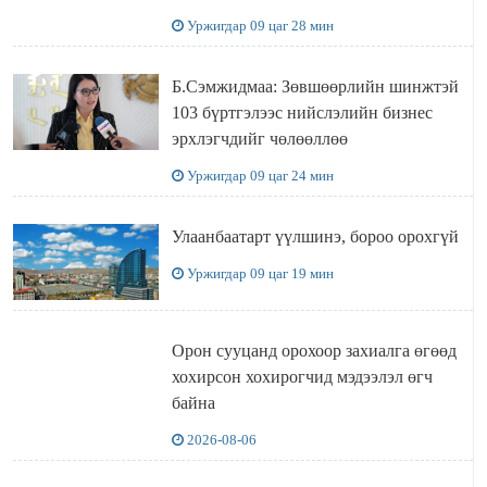
УУЛЗЛАА
Уржигдар 09 цаг 28 мин
Б.Сэмжидмаа: Зөвшөөрлийн шинжтэй
103 бүртгэлээс нийслэлийн бизнес
эрхлэгчдийг чөлөөллөө
Уржигдар 09 цаг 24 мин
Улаанбаатарт үүлшинэ, бороо орохгүй
Уржигдар 09 цаг 19 мин
Орон сууцанд орохоор захиалга өгөөд
хохирсон хохирогчид мэдээлэл өгч
байна
2026-08-06