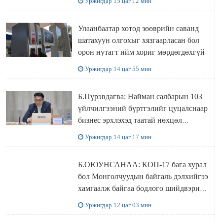
Уржигдар 15 цаг 12 мин
болжээ
Улаанбаатар хотод зөөврийн саванд
шатахуун олгохыг хязгаарласан бол
орон нутагт ийм хориг мөрдөгдөхгүй
Уржигдар 14 цаг 55 мин
Б.Пүрэвдагва: Найман салбарын 103
үйлчилгээний бүртгэлийг цуцалснаар
бизнес эрхлэхэд таатай нөхцөл
бүрдэнэ
Уржигдар 14 цаг 17 мин
Б.ОЮУНСАНАА: КОП-17 бага хурал
бол Монголчуудын байгаль дэлхийгээ
хамгаалж байгаа бодлого шийдвэрийг
ДЭЛХИЙД СУРТАЛЧИЛАХ гол
Уржигдар 12 цаг 03 мин
бодлого