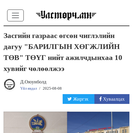
Засгийн газраас өгсөн чиглэлийн
дагуу "БАРИЛГЫН ХӨГЖЛИЙН
ТӨВ" ТӨҮГ нийт ажилчдынхаа 10
хувийг чөлөөлжээ
Д.Оюунболд
Үйл явдал
/
2025-08-08
Жиргэх
Хуваалцах