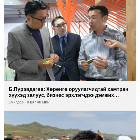
Б.Пүрэвдагва: Хөрөнгө оруулагчидтай хамтран
хүүхэд залуус, бизнес эрхлэгчдээ дэмжих
инкубатор төвүүдийг хотын захын
Өчигдөр 18 цаг 48 мин
хорооллуудад байгуулна