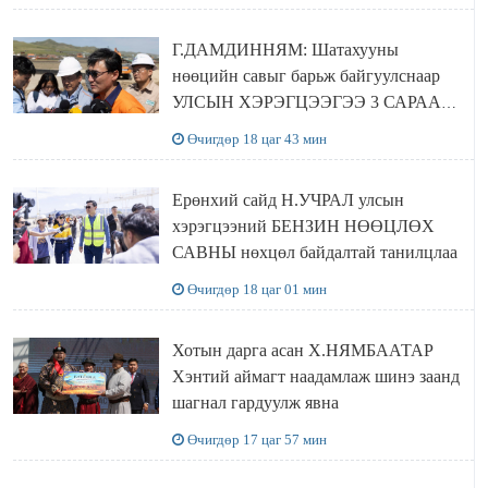
байгуулна
Г.ДАМДИННЯМ: Шатахууны
нөөцийн савыг барьж байгуулснаар
УЛСЫН ХЭРЭГЦЭЭГЭЭ 3 САРААР
НӨӨЦЛӨДӨГ болно
Өчигдөр 18 цаг 43 мин
Ерөнхий сайд Н.УЧРАЛ улсын
хэрэгцээний БЕНЗИН НӨӨЦЛӨХ
САВНЫ нөхцөл байдалтай танилцлаа
Өчигдөр 18 цаг 01 мин
Хотын дарга асан Х.НЯМБААТАР
Хэнтий аймагт наадамлаж шинэ заанд
шагнал гардуулж явна
Өчигдөр 17 цаг 57 мин