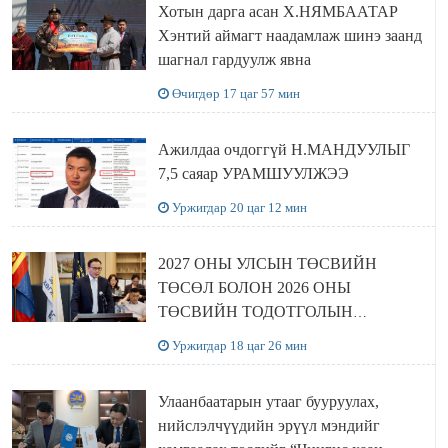
Хотын дарга асан Х.НЯМБААТАР
Хэнтий аймагт наадамлаж шинэ заанд
шагнал гардуулж явна
Өчигдөр 17 цаг 57 мин
Ажилдаа очдоггүй Н.МАНДУУЛЫГ
7,5 саяар УРАМШУУЛЖЭЭ
Уржигдар 20 цаг 12 мин
2027 ОНЫ УЛСЫН ТӨСВИЙН
ТӨСӨЛ БОЛОН 2026 ОНЫ
ТӨСВИЙН ТОДОТГОЛЫН
ТӨСЛИЙН ОЛОН НИЙТИЙН
Уржигдар 18 цаг 26 мин
ХЭЛЭЛЦҮҮЛЭГ БОЛЛОО
Улаанбаатарын утааг бууруулах,
нийслэлчүүдийн эрүүл мэндийг