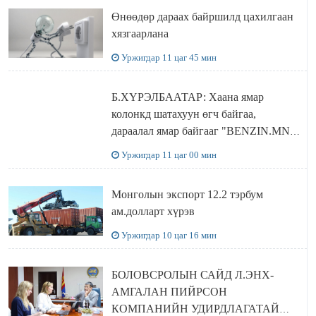
Өнөөдөр дараах байршилд цахилгаан
хязгаарлана
Уржигдар 11 цаг 45 мин
Б.ХҮРЭЛБААТАР: Хаана ямар
колонкд шатахуун өгч байгаа,
дараалал ямар байгааг "BENZIN.MN”
сайтаас харах боломжтой
Уржигдар 11 цаг 00 мин
Монголын экспорт 12.2 тэрбум
ам.долларт хүрэв
Уржигдар 10 цаг 16 мин
БОЛОВСРОЛЫН САЙД Л.ЭНХ-
АМГАЛАН ПИЙРСОН
КОМПАНИЙН УДИРДЛАГАТАЙ