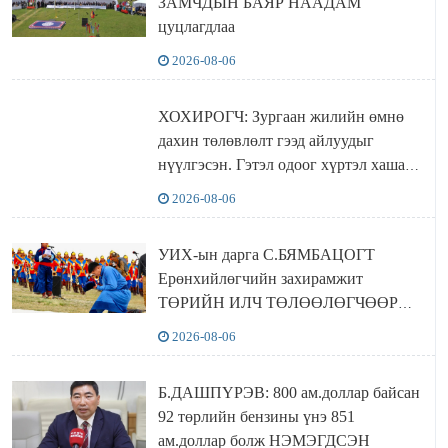
ЗАМЧДЫН БАЯР НААДАМ
цуцлагдлаа
2026-08-06
ХОХИРОГЧ: Зургаан жилийн өмнө
дахин төлөвлөлт гээд айлуудыг
нүүлгэсэн. Гэтэл одоог хүртэл хашаа
байшин ч байхгүй, орон сууц ч
2026-08-06
байхгүй хаана амьдрахаа мэдэхгүй явж
байна
УИХ-ын дарга С.БЯМБАЦОГТ
Ерөнхийлөгчийн захирамжит
ТӨРИЙН ИЛЧ ТӨЛӨӨЛӨГЧӨӨР
Сутай хайрханы тахилгад оролцжээ
2026-08-06
Б.ДАШПҮРЭВ: 800 ам.доллар байсан
92 төрлийн бензины үнэ 851
ам.доллар болж НЭМЭГДСЭН