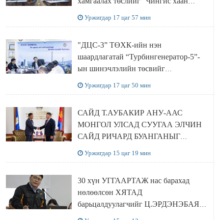
хамгаалах төслийг “Чингис хаан
баялгийн сан нэгдэл” ХХК-тай
Уржигдар 17 цаг 57 мин
хамтран хэрэгжүүлнэ
"ДЦС-3” ТӨХК-ийн нэн
шаардлагатай “Турбингенератор-5”-
ын шинэчлэлийн төсвийг
шийдвэрлэхээр болов
Уржигдар 17 цаг 50 мин
САЙД Т.АУБАКИР АНУ-ААС
МОНГОЛ УЛСАД СУУГАА ЭЛЧИН
САЙД РИЧАРД БУАНГАНЫГ
ХҮЛЭЭН АВЧ УУЛЗЛАА
Уржигдар 15 цаг 19 мин
30 хүн УГГААРТАЖ нас барахад
нөлөөлсөн ХЯТАД
барьцалдуулагчийг Ц.ЭРДЭНЭБАЯР
захирал дахин худалдаж авахаар