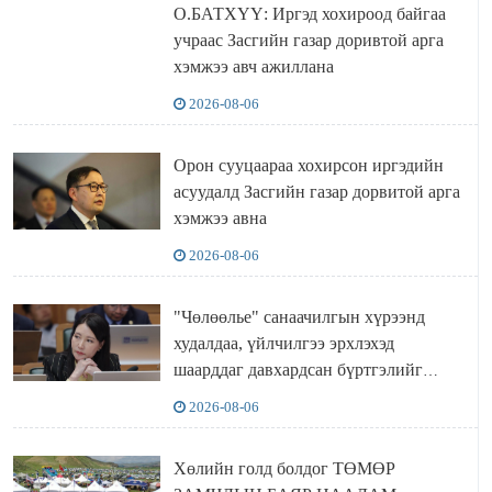
О.БАТХҮҮ: Иргэд хохироод байгаа
учраас Засгийн газар доривтой арга
хэмжээ авч ажиллана
2026-08-06
Орон сууцаараа хохирсон иргэдийн
асуудалд Засгийн газар дорвитой арга
хэмжээ авна
2026-08-06
"Чөлөөлье" санаачилгын хүрээнд
худалдаа, үйлчилгээ эрхлэхэд
шаарддаг давхардсан бүртгэлийг
хүчингүй болгох тогтоолын төслийг
2026-08-06
баталлаа
Хөлийн голд болдог ТӨМӨР