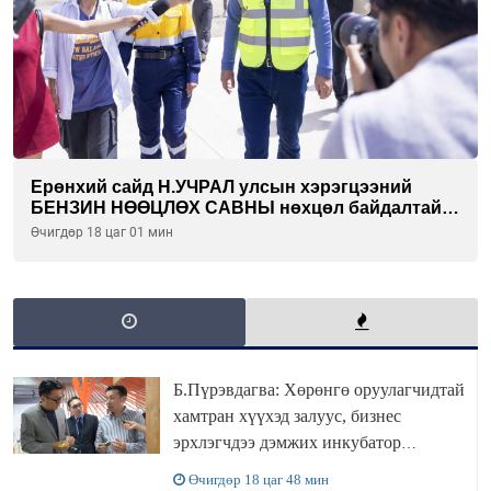
Ерөнхий сайд Н.УЧРАЛ улсын хэрэгцээний
БЕНЗИН НӨӨЦЛӨХ САВНЫ нөхцөл байдалтай
танилцлаа
Өчигдөр 18 цаг 01 мин
Б.Пүрэвдагва: Хөрөнгө оруулагчидтай
хамтран хүүхэд залуус, бизнес
эрхлэгчдээ дэмжих инкубатор
төвүүдийг хотын захын хорооллуудад
Өчигдөр 18 цаг 48 мин