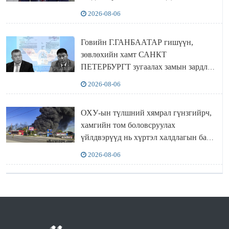
2026-08-06
Говийн Г.ГАНБААТАР гишүүн,
зөвлөхийн хамт САНКТ
ПЕТЕРБУРГТ зугаалах замын зардлаа
“ИНҮТ” ТӨХХК даажээ
2026-08-06
ОХУ-ын түлшний хямрал гүнзгийрч,
хамгийн том боловсруулах
үйлдвэрүүд нь хүртэл халдлагын бай
болов
2026-08-06