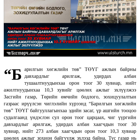
“Б
арилгын хөгжлийн төв” ТӨҮГ ажлын байрны
давхардлыг арилгаж, удирдах албан
тушаалтнуудынхаа орон тоог 30 хувиар, нийт
ажилтнуудынхаа 10,3 хувийг цөөлөх ажлыг эхлүүлжээ
Засгийн газар, Төрийн өмчийн бодлого, зохицуулалтын
газраас ирүүлсэн чиглэлийн хүрээнд “Барилгын хөгжлийн
төв” ТӨҮГ байгууллагынхаа эдийн засаг, үр ашгийн тооцоо
судалгаанд үндэслэн сул орон тоог царцаах, чиг үүргийн
давхардлыг арилгаж, удирдах албан хаагчдын тоог 30
хувиар, нийт 273 албан хаагчдын орон тоог 10,3 хувиар
цөөлөх ажлыг зохион байгуулж эхлээд байна. Тус газар нь