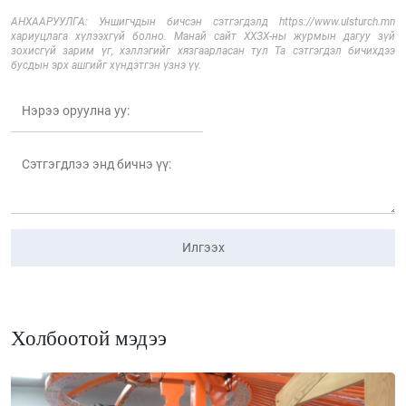
АНХААРУУЛГА: Уншигчдын бичсэн сэтгэгдэлд https://www.ulsturch.mn
хариуцлага хүлээхгүй болно. Манай сайт ХХЗХ-ны журмын дагуу зүй
зохисгүй зарим үг, хэллэгийг хязгаарласан тул Та сэтгэгдэл бичихдээ
бусдын эрх ашгийг хүндэтгэн үзнэ үү.
Илгээх
Холбоотой мэдээ