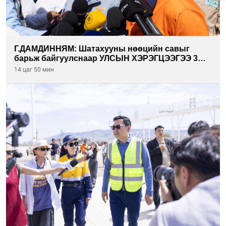
Г.ДАМДИННЯМ: Шатахууны нөөцийн савыг
барьж байгуулснаар УЛСЫН ХЭРЭГЦЭЭГЭЭ 3
САРААР НӨӨЦЛӨДӨГ болно
14 цаг 50 мин