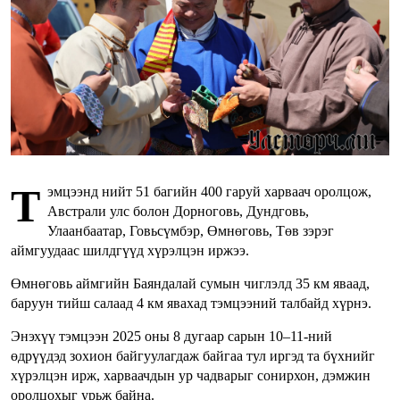
Т
эмцээнд нийт 51 багийн 400 гаруй харваач оролцож,
Австрали улс болон Дорноговь, Дундговь,
Улаанбаатар, Говьсүмбэр, Өмнөговь, Төв зэрэг
аймгуудаас шилдгүүд хүрэлцэн иржээ.
Өмнөговь аймгийн Баяндалай сумын чиглэлд 35 км яваад,
баруун тийш салаад 4 км явахад тэмцээний талбайд хүрнэ.
Энэхүү тэмцээн 2025 оны 8 дугаар сарын 10–11-ний
өдрүүдэд зохион байгуулагдаж байгаа тул иргэд та бүхнийг
хүрэлцэн ирж, харваачдын ур чадварыг сонирхон, дэмжин
оролцохыг урьж байна.