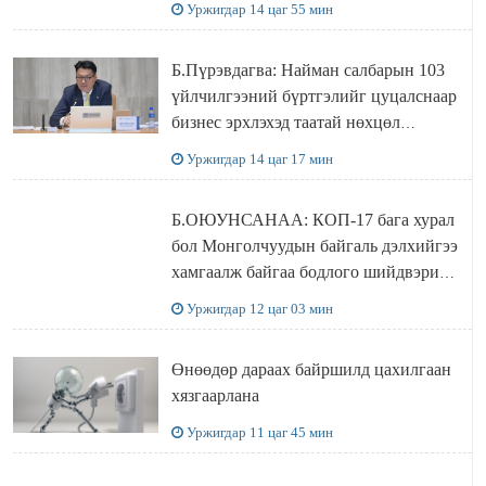
Уржигдар 14 цаг 55 мин
Б.Пүрэвдагва: Найман салбарын 103
үйлчилгээний бүртгэлийг цуцалснаар
бизнес эрхлэхэд таатай нөхцөл
бүрдэнэ
Уржигдар 14 цаг 17 мин
Б.ОЮУНСАНАА: КОП-17 бага хурал
бол Монголчуудын байгаль дэлхийгээ
хамгаалж байгаа бодлого шийдвэрийг
ДЭЛХИЙД СУРТАЛЧИЛАХ гол
Уржигдар 12 цаг 03 мин
бодлого
Өнөөдөр дараах байршилд цахилгаан
хязгаарлана
Уржигдар 11 цаг 45 мин