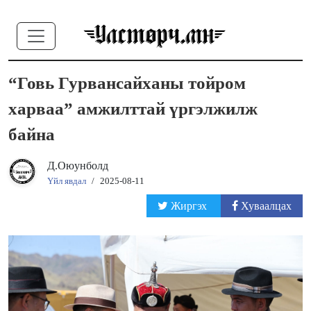
“Говь Гурвансайханы тойром
харваа” амжилттай үргэлжилж
байна
Д.Оюунболд
Үйл явдал
/
2025-08-11
Жиргэх
Хуваалцах