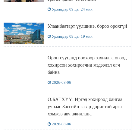
Уржигдар 09 цаг 24 мин
Улаанбаатарт үүлшинэ, бороо орохгүй
Уржигдар 09 цаг 19 мин
Орон сууцанд орохоор захиалга өгөөд
хохирсон хохирогчид мэдээлэл өгч
байна
2026-08-06
О.БАТХҮҮ: Иргэд хохироод байгаа
учраас Засгийн газар доривтой арга
хэмжээ авч ажиллана
2026-08-06