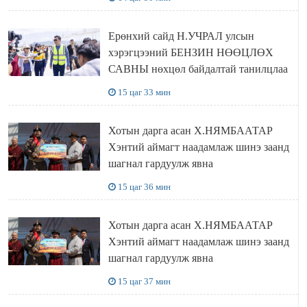
Ерөнхий сайд Н.УЧРАЛ улсын
хэрэгцээний БЕНЗИН НӨӨЦЛӨХ
САВНЫ нөхцөл байдалтай танилцлаа
15 цаг 33 мин
Хотын дарга асан Х.НЯМБААТАР
Хэнтий аймагт наадамлаж шинэ заанд
шагнал гардуулж явна
15 цаг 36 мин
Хотын дарга асан Х.НЯМБААТАР
Хэнтий аймагт наадамлаж шинэ заанд
шагнал гардуулж явна
15 цаг 37 мин