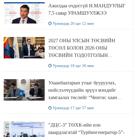
Ажилдаа очдоггүй Н.МАНДУУЛЫГ
7,5 саяар УРАМШУУЛЖЭЭ
Уржигдар 20 цаг 12 мин
2027 ОНЫ УЛСЫН ТӨСВИЙН
ТӨСӨЛ БОЛОН 2026 ОНЫ
ТӨСВИЙН ТОДОТГОЛЫН
ТӨСЛИЙН ОЛОН НИЙТИЙН
Уржигдар 18 цаг 26 мин
ХЭЛЭЛЦҮҮЛЭГ БОЛЛОО
Улаанбаатарын утааг бууруулах,
нийслэлчүүдийн эрүүл мэндийг
хамгаалах төслийг “Чингис хаан
баялгийн сан нэгдэл” ХХК-тай
Уржигдар 17 цаг 57 мин
хамтран хэрэгжүүлнэ
"ДЦС-3” ТӨХК-ийн нэн
шаардлагатай “Турбингенератор-5”-