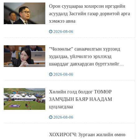
Орон сууцаараа хохирсон иргэдийн
асуудалд Засгийн газар дорвитой арга
хэмжээ авна
2026-08-06
"Чөлөөлье" санаачилгын хүрээнд
худалдаа, үйлчилгээ эрхлэхэд
шаарддаг давхардсан бүртгэлийг
хүчингүй болгох тогтоолын төслийг
2026-08-06
баталлаа
Хөлийн голд болдог ТӨМӨР
ЗАМЧДЫН БАЯР НААДАМ
цуцлагдлаа
2026-08-06
ХОХИРОГЧ: Зургаан жилийн өмнө