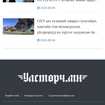
“ИНҮТ” ТӨХХК даажээ
2026-08-06
ОХУ-ын түлшний хямрал гүнзгийрч,
хамгийн том боловсруулах
үйлдвэрүүд нь хүртэл халдлагын бай
болов
2026-08-06
Бидний тухай
Редакцын бодлого
Сурталчилгаа байршуулах