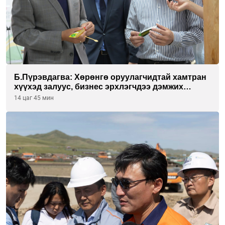
Б.Пүрэвдагва: Хөрөнгө оруулагчидтай хамтран
хүүхэд залуус, бизнес эрхлэгчдээ дэмжих
инкубатор төвүүдийг хотын захын
14 цаг 45 мин
хорооллуудад байгуулна