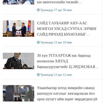
ын шинэчлэлийн төсвийг
шийдвэрлэхээр болов
Уржигдар 17 цаг 50 мин
САЙД Т.АУБАКИР АНУ-ААС
МОНГОЛ УЛСАД СУУГАА ЭЛЧИН
САЙД РИЧАРД БУАНГАНЫГ
ХҮЛЭЭН АВЧ УУЛЗЛАА
Уржигдар 15 цаг 19 мин
30 хүн УГГААРТАЖ нас барахад
нөлөөлсөн ХЯТАД
барьцалдуулагчийг Ц.ЭРДЭНЭБАЯР
захирал дахин худалдаж авахаар
Уржигдар 15 цаг 12 мин
болжээ
Улаанбаатар хотод зөөврийн саванд
шатахуун олгохыг хязгаарласан бол
орон нутагт ийм хориг мөрдөгдөхгүй