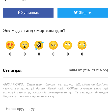
Хуваалцах
Жиргэх
Энэ мэдээ танд ямар санагдав?
0
0
0
0
0
0
Сэтгэгдэл:
Таны IP: (216.73.216.55)
АНХААРУУЛГА: Уншигчдын бичсэн сэтгэгдэлд https://www.ulsturch.mn
хариуцлага хүлээхгүй болно. Манай сайт ХХЗХ-ны журмын дагуу зүй
зохисгүй зарим үг, хэллэгийг хязгаарласан тул Та сэтгэгдэл бичихдээ
бусдын эрх ашгийг хүндэтгэн үзнэ үү.