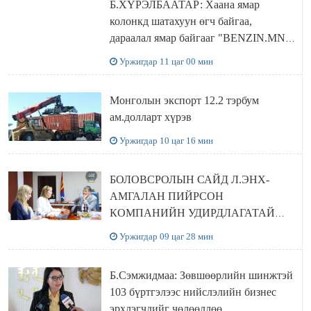
Б.ХҮРЭЛБААТАР: Хаана ямар
колонкд шатахуун өгч байгаа,
дараалал ямар байгааг "BENZIN.MN”
сайтаас харах боломжтой
Уржигдар 11 цаг 00 мин
Монголын экспорт 12.2 тэрбум
ам.долларт хүрэв
Уржигдар 10 цаг 16 мин
БОЛОВСРОЛЫН САЙД Л.ЭНХ-
АМГАЛАН ПИЙРСОН
КОМПАНИЙН УДИРДЛАГАТАЙ
УУЛЗЛАА
Уржигдар 09 цаг 28 мин
Б.Сэмжидмаа: Зөвшөөрлийн шинжтэй
103 бүртгэлээс нийслэлийн бизнес
эрхлэгчдийг чөлөөллөө