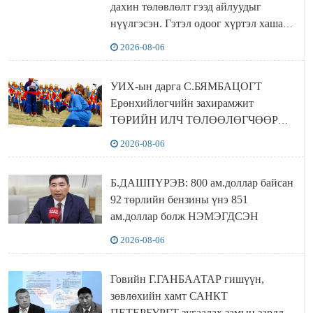
дахин төлөвлөлт гээд айлуудыг
нүүлгэсэн. Гэтэл одоог хүртэл хашаа
байшин ч байхгүй, орон сууц ч
2026-08-06
байхгүй хаана амьдрахаа мэдэхгүй явж
байна
УИХ-ын дарга С.БЯМБАЦОГТ
Ерөнхийлөгчийн захирамжит
ТӨРИЙН ИЛЧ ТӨЛӨӨЛӨГЧӨӨР
Сутай хайрханы тахилгад оролцжээ
2026-08-06
Б.ДАШПҮРЭВ: 800 ам.доллар байсан
92 төрлийн бензины үнэ 851
ам.доллар болж НЭМЭГДСЭН
2026-08-06
Говийн Г.ГАНБААТАР гишүүн,
зөвлөхийн хамт САНКТ
ПЕТЕРБУРГТ зугаалах замын зардлаа