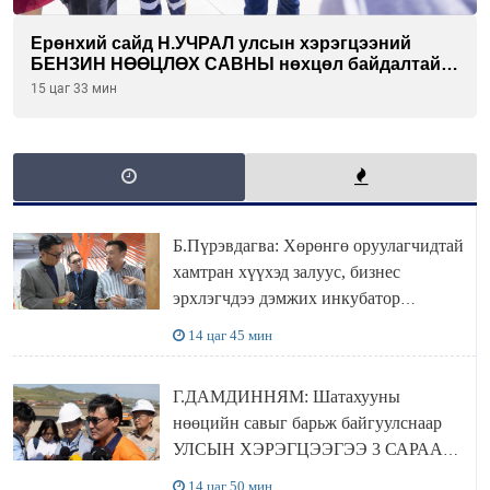
Ерөнхий сайд Н.УЧРАЛ улсын хэрэгцээний
БЕНЗИН НӨӨЦЛӨХ САВНЫ нөхцөл байдалтай
танилцлаа
15 цаг 33 мин
Б.Пүрэвдагва: Хөрөнгө оруулагчидтай
хамтран хүүхэд залуус, бизнес
эрхлэгчдээ дэмжих инкубатор
төвүүдийг хотын захын хорооллуудад
14 цаг 45 мин
байгуулна
Г.ДАМДИННЯМ: Шатахууны
нөөцийн савыг барьж байгуулснаар
УЛСЫН ХЭРЭГЦЭЭГЭЭ 3 САРААР
НӨӨЦЛӨДӨГ болно
14 цаг 50 мин