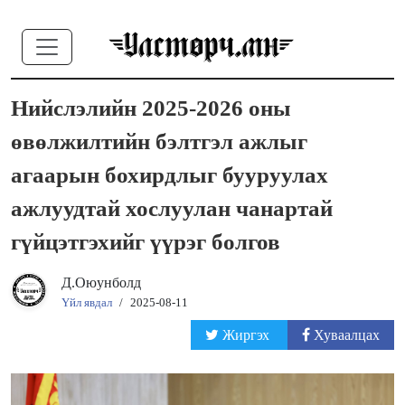
Нийслэлийн 2025-2026 оны
өвөлжилтийн бэлтгэл ажлыг
агаарын бохирдлыг бууруулах
ажлуудтай хослуулан чанартай
гүйцэтгэхийг үүрэг болгов
Д.Оюунболд
Үйл явдал
/
2025-08-11
Жиргэх
Хуваалцах