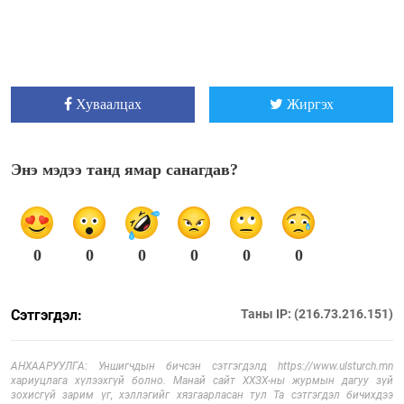
Хуваалцах
Жиргэх
Энэ мэдээ танд ямар санагдав?
0
0
0
0
0
0
Сэтгэгдэл:
Таны IP: (216.73.216.151)
АНХААРУУЛГА: Уншигчдын бичсэн сэтгэгдэлд https://www.ulsturch.mn
хариуцлага хүлээхгүй болно. Манай сайт ХХЗХ-ны журмын дагуу зүй
зохисгүй зарим үг, хэллэгийг хязгаарласан тул Та сэтгэгдэл бичихдээ