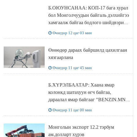
Б.ОЮУНСАНАА: КОП-17 бага хурал
бол Монголчуудын байгаль дэлхийгээ
хамгаалж байгаа бодлого шийдвэрийг
ДЭЛХИЙД СУРТАЛЧИЛАХ гол
Өчигдөр 12 цаг 03 мин
бодлого
Өнөөдөр дараах байршилд цахилгаан
хязгаарлана
Өчигдөр 11 цаг 45 мин
Б.ХҮРЭЛБААТАР: Хаана ямар
колонкд шатахуун өгч байгаа,
дараалал ямар байгааг "BENZIN.MN”
сайтаас харах боломжтой
Өчигдөр 11 цаг 00 мин
Монголын экспорт 12.2 тэрбум
ам.долларт хүрэв