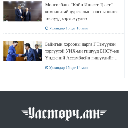
Монголбанк “Койн Инвест Траст”
компанитай дурсгалын зоосны шинэ
төслүүд хэрэгжүүлнэ
Уржигдар 15 цаг 16 мин
Байнгын хорооны дарга Г.Тэмүүлэн
тэргүүтэй УИХ-ын гишүүд БНСУ-ын
Үндэсний Ассамблейн гишүүдийг
хүлээн авч уулзав
Уржигдар 15 цаг 14 мин