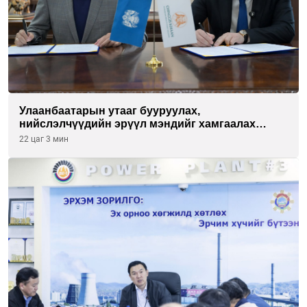
Улаанбаатарын утааг бууруулах,
нийслэлчүүдийн эрүүл мэндийг хамгаалах
төслийг “Чингис хаан баялгийн сан нэгдэл” ХХК-
22 цаг 3 мин
тай хамтран хэрэгжүүлнэ