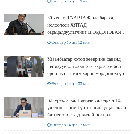
Өчигдөр 15 цаг 19 мин
30 хүн УГГААРТАЖ нас барахад
нөлөөлсөн ХЯТАД
барьцалдуулагчийг Ц.ЭРДЭНЭБАЯР
захирал дахин худалдаж авахаар
Өчигдөр 15 цаг 12 мин
болжээ
Улаанбаатар хотод зөөврийн саванд
шатахуун олгохыг хязгаарласан бол
орон нутагт ийм хориг мөрдөгдөхгүй
Өчигдөр 14 цаг 55 мин
Б.Пүрэвдагва: Найман салбарын 103
үйлчилгээний бүртгэлийг цуцалснаар
бизнес эрхлэхэд таатай нөхцөл
бүрдэнэ
Өчигдөр 14 цаг 17 мин