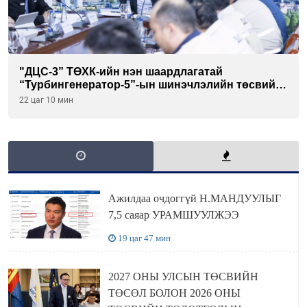
"ДЦС-3” ТӨХК-ийн нэн шаардлагатай
“Турбингенератор-5”-ын шинэчлэлийн төсвийг
шийдвэрлэхээр болов
22 цаг 10 мин
Ажилдаа очдоггүй Н.МАНДУУЛЫГ
7,5 саяар УРАМШУУЛЖЭЭ
19 цаг 47 мин
2027 ОНЫ УЛСЫН ТӨСВИЙН
ТӨСӨЛ БОЛОН 2026 ОНЫ