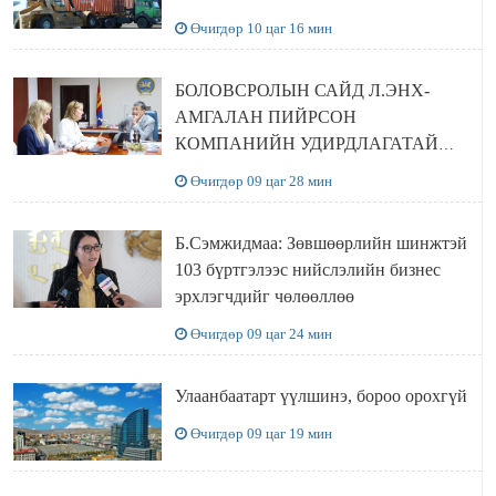
Өчигдөр 10 цаг 16 мин
БОЛОВСРОЛЫН САЙД Л.ЭНХ-
АМГАЛАН ПИЙРСОН
КОМПАНИЙН УДИРДЛАГАТАЙ
УУЛЗЛАА
Өчигдөр 09 цаг 28 мин
Б.Сэмжидмаа: Зөвшөөрлийн шинжтэй
103 бүртгэлээс нийслэлийн бизнес
эрхлэгчдийг чөлөөллөө
Өчигдөр 09 цаг 24 мин
Улаанбаатарт үүлшинэ, бороо орохгүй
Өчигдөр 09 цаг 19 мин