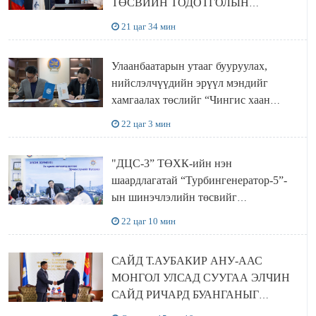
ТӨСВИЙН ТОДОТГОЛЫН
ТӨСЛИЙН ОЛОН НИЙТИЙН
21 цаг 34 мин
ХЭЛЭЛЦҮҮЛЭГ БОЛЛОО
Улаанбаатарын утааг бууруулах,
нийслэлчүүдийн эрүүл мэндийг
хамгаалах төслийг “Чингис хаан
баялгийн сан нэгдэл” ХХК-тай
22 цаг 3 мин
хамтран хэрэгжүүлнэ
"ДЦС-3” ТӨХК-ийн нэн
шаардлагатай “Турбингенератор-5”-
ын шинэчлэлийн төсвийг
шийдвэрлэхээр болов
22 цаг 10 мин
САЙД Т.АУБАКИР АНУ-ААС
МОНГОЛ УЛСАД СУУГАА ЭЛЧИН
САЙД РИЧАРД БУАНГАНЫГ
ХҮЛЭЭН АВЧ УУЛЗЛАА