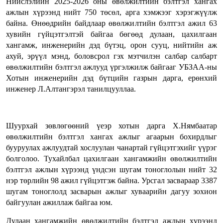
Нийслэлийн 2025-2026 оны өвөлжилтийн бэлтгэл хангах
ажлын хүрээнд нийт 750 төсөл, арга хэмжээг хэрэгжүүлж
байна. Өнөөдрийн байдлаар өвөлжилтийн бэлтгэл ажил
63
хувийн
гүйцэтгэлтэй байгаа бөгөөд дулаан, цахилгаан
хангамж, инженерийн дэд бүтэц, орон сууц, нийтийн аж
ахуй, эрүүл мэнд, боловсрол гэх мэтчилэн салбар салбарт
өвөлжилтийн бэлтгэл ажлууд үргэлжилж байгааг УБЗАА-ны
Хотын инженерийн дэд бүтцийн газрын дарга, ерөнхий
инженер Л.Алтангэрэл танилцууллаа.
Шуурхай зөвлөгөөний үеэр хотын дарга Х.Нямбаатар
өвөлжилтийн бэлтгэл хангах ажлыг агаарын бохирдлыг
бууруулах ажлуудтай хослуулан чанартай гүйцэтгэхийг үүрэг
болголоо. Тухайлбал цахилгаан хангамжийн өвөлжилтийн
бэлтгэл ажлын хүрээнд үндсэн шугам тоноглолын нийт 32
нэр төрлийн 98 ажил гүйцэтгэж байна. Урсгал засвараар 3387
шугам тоноглолд засварын ажлыг хуваарийн дагуу зохион
байгуулан ажиллаж байгаа юм.
Дулаан хангамжийн өвөлжилтийн бэлтгэл ажлын хүрээнд