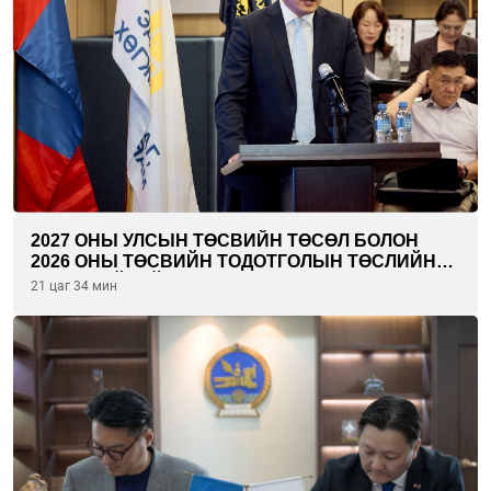
2027 ОНЫ УЛСЫН ТӨСВИЙН ТӨСӨЛ БОЛОН
2026 ОНЫ ТӨСВИЙН ТОДОТГОЛЫН ТӨСЛИЙН
ОЛОН НИЙТИЙН ХЭЛЭЛЦҮҮЛЭГ БОЛЛОО
21 цаг 34 мин