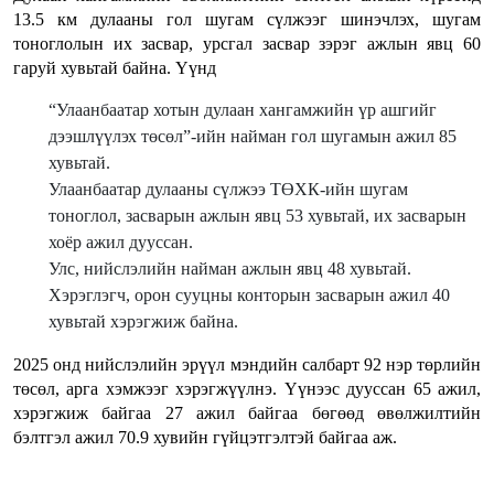
13.5 км дулааны гол шугам сүлжээг шинэчлэх, шугам
тоноглолын их засвар, урсгал засвар зэрэг ажлын явц 60
гаруй хувьтай байна. Үүнд
“Улаанбаатар хотын дулаан хангамжийн үр ашгийг
дээшлүүлэх төсөл”-ийн найман гол шугамын ажил 85
хувьтай.
Улаанбаатар дулааны сүлжээ ТӨХК-ийн шугам
тоноглол, засварын ажлын явц 53 хувьтай, их засварын
хоёр ажил дууссан.
Улс, нийслэлийн найман ажлын явц 48 хувьтай.
Хэрэглэгч, орон сууцны конторын засварын ажил 40
хувьтай хэрэгжиж байна.
2025 онд нийслэлийн эрүүл мэндийн салбарт 92 нэр төрлийн
төсөл, арга хэмжээг хэрэгжүүлнэ. Үүнээс дууссан 65 ажил,
хэрэгжиж байгаа 27 ажил байгаа бөгөөд өвөлжилтийн
бэлтгэл ажил 70.9 хувийн гүйцэтгэлтэй байгаа аж.