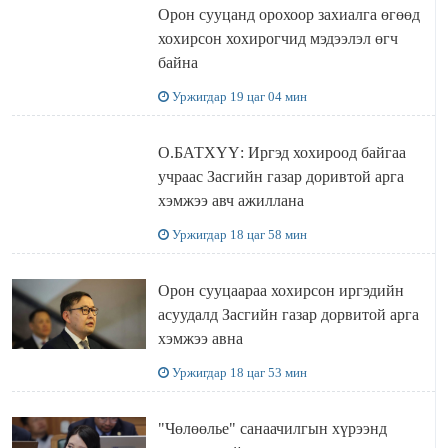
Орон сууцанд орохоор захиалга өгөөд
хохирсон хохирогчид мэдээлэл өгч
байна
Уржигдар 19 цаг 04 мин
О.БАТХҮҮ: Иргэд хохироод байгаа
учраас Засгийн газар доривтой арга
хэмжээ авч ажиллана
Уржигдар 18 цаг 58 мин
Орон сууцаараа хохирсон иргэдийн
асуудалд Засгийн газар дорвитой арга
хэмжээ авна
Уржигдар 18 цаг 53 мин
"Чөлөөлье" санаачилгын хүрээнд