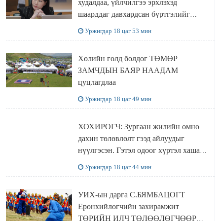
худалдаа, үйлчилгээ эрхлэхэд
шаарддаг давхардсан бүртгэлийг
хүчингүй болгох тогтоолын төслийг
Уржигдар 18 цаг 53 мин
баталлаа
Хөлийн голд болдог ТӨМӨР
ЗАМЧДЫН БАЯР НААДАМ
цуцлагдлаа
Уржигдар 18 цаг 49 мин
ХОХИРОГЧ: Зургаан жилийн өмнө
дахин төлөвлөлт гээд айлуудыг
нүүлгэсэн. Гэтэл одоог хүртэл хашаа
байшин ч байхгүй, орон сууц ч
Уржигдар 18 цаг 44 мин
байхгүй хаана амьдрахаа мэдэхгүй явж
байна
УИХ-ын дарга С.БЯМБАЦОГТ
Ерөнхийлөгчийн захирамжит
ТӨРИЙН ИЛЧ ТӨЛӨӨЛӨГЧӨӨР