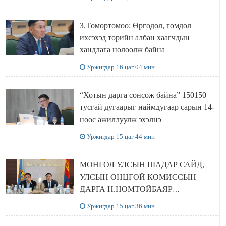
З.Төмөртөмөө: Өргөдөл, гомдол
ихсэхэд төрийн албан хаагчдын
хандлага нөлөөлж байна
Уржигдар 16 цаг 04 мин
“Хотын дарга сонсож байна” 150150
тусгай дугаарыг наймдугаар сарын 14-
нөөс ажиллуулж эхэлнэ
Уржигдар 15 цаг 44 мин
МОНГОЛ УЛСЫН ШАДАР САЙД,
УЛСЫН ОНЦГОЙ КОМИССЫН
ДАРГА Н.НОМТОЙБАЯР
ӨМНӨГОВЬ АЙМАГТ
Уржигдар 15 цаг 36 мин
АЖИЛЛАЛАА