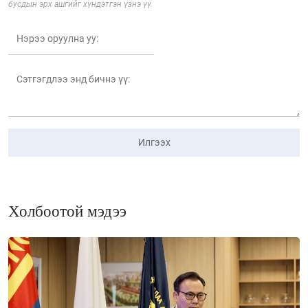
бусдын эрх ашгийг хүндэтгэн үзнэ үү.
Илгээх
Холбоотой мэдээ