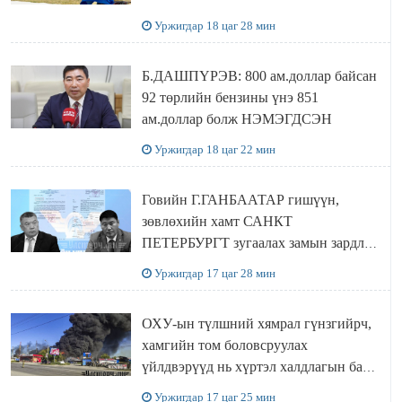
Сутай хайрханы тахилгад оролцжээ
Уржигдар 18 цаг 28 мин
Б.ДАШПҮРЭВ: 800 ам.доллар байсан
92 төрлийн бензины үнэ 851
ам.доллар болж НЭМЭГДСЭН
Уржигдар 18 цаг 22 мин
Говийн Г.ГАНБААТАР гишүүн,
зөвлөхийн хамт САНКТ
ПЕТЕРБУРГТ зугаалах замын зардлаа
“ИНҮТ” ТӨХХК даажээ
Уржигдар 17 цаг 28 мин
ОХУ-ын түлшний хямрал гүнзгийрч,
хамгийн том боловсруулах
үйлдвэрүүд нь хүртэл халдлагын бай
болов
Уржигдар 17 цаг 25 мин