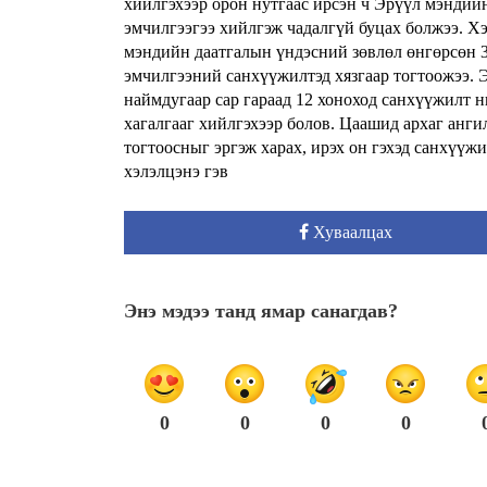
хийлгэхээр орон нутгаас ирсэн ч Эрүүл мэндий
эмчилгээгээ хийлгэж чадалгүй буцах болжээ. Хэ
мэндийн даатгалын үндэсний зөвлөл өнгөрсөн 3 
эмчилгээний санхүүжилтэд хязгаар тогтоожээ. 
наймдугаар сар гараад 12 хоноход санхүүжилт
хагалгааг хийлгэхээр болов. Цаашид архаг анг
тогтоосныг эргэж харах, ирэх он гэхэд санхүүж
хэлэлцэнэ гэв
Хуваалцах
Энэ мэдээ танд ямар санагдав?
0
0
0
0