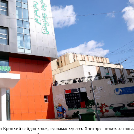
аа Ерөнхий сайдад хэлж, тусламж хүслээ. Хэнгэрэг нөхөх хагалга