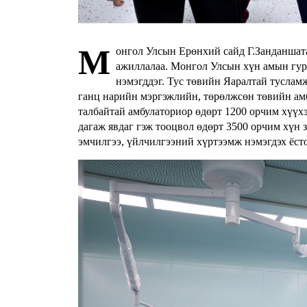
М
онгол Улсын Ерөнхий сайд Г.Занданшата
ажиллалаа. Монгол Улсын хүн амын гур
нэмэгддэг. Тус төвийн Яаралтай тусламж
ганц нарийн мэргэжлийн, төрөлжсөн төвийн ам
талбайтай амбулаториор өдөрт 1200 орчим хүүхэ
дагаж явдаг гэж тооцвол өдөрт 3500 орчим хүн
эмчилгээ, үйлчилгээний хүртээмж нэмэгдэх ёст