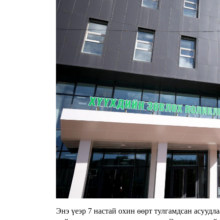
Энэ үеэр 7 настай охин өөрт тулгамдсан асуудл