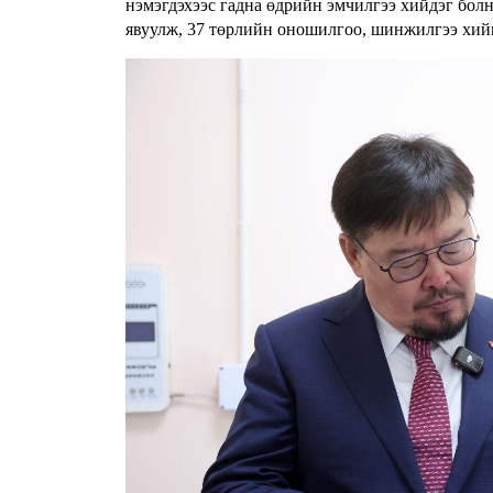
нэмэгдэхээс гадна өдрийн эмчилгээ хийдэг бол
явуулж, 37 төрлийн оношилгоо, шинжилгээ хийн