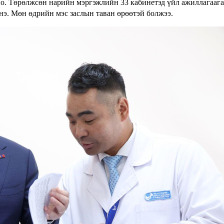
но. Төрөлжсөн нарийн мэргэжлийн 33 кабинетэд үйл ажиллагаага
э. Мөн өдрийн мэс заслын таван өрөөтэй болжээ.