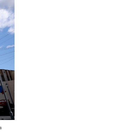
О.БАТХҮҮ: Иргэд
хохироод байгаа
учраас Засгийн газар
доривтой арга хэмжээ
Уржигдар 18 цаг 58 мин
авч ажиллана
Орон сууцаараа
хохирсон иргэдийн
асуудалд Засгийн
газар дорвитой арга
Уржигдар 18 цаг 53 мин
хэмжээ авна
"Чөлөөлье"
санаачилгын хүрээнд
худалдаа, үйлчилгээ
эрхлэхэд шаарддаг
Уржигдар 18 цаг 53 мин
давхардсан
а
бүртгэлийг хүчингүй