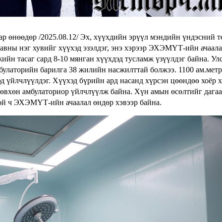
р өнөөдөр /2025.08.12/ Эх, хүүхдийн эрүүл мэндийн үндэсний т
авны нэг хувийг хүүхэд эзэлдэг, энэ хэрээр ЭХЭМҮТ-ийн ачаал
ийн тасаг сард 8-10 мянган хүүхдэд тусламж үзүүлдэг байна. Ул
булаторийн барилга 38 жилийн насжилттай болжээ. 1100 ам.метр
д үйлчлүүлдэг. Хүүхэд бүрийн ард насанд хүрсэн цөөндөө хоёр 
 зөвхөн амбулаториор үйлчлүүлж байна. Хүн амын өсөлтийг дага
ой ч ЭХЭМҮТ-ийн ачаалал өндөр хэвээр байна.