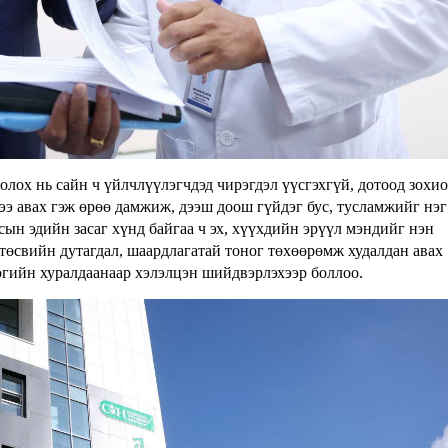
лох нь сайн ч үйлчлүүлэгчдэд чирэгдэл үүсгэхгүй, дотоод зохи
ээ авах гэж өрөө дамжиж, дээш доош гүйдэг бус, тусламжийг нэг
сын эдийн засаг хүнд байгаа ч эх, хүүхдийн эрүүл мэндийг нэн
төсвийн дутагдал, шаардлагатай тоног төхөөрөмж худалдан авах
огийн хуралдаанаар хэлэлцэн шийдвэрлэхээр боллоо.