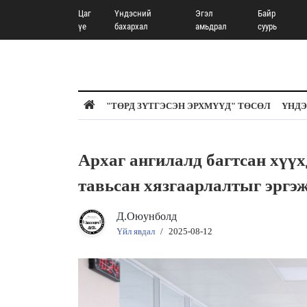
Цаг
Үндэсний
Эгэл
Байр
үе
бахархал
амьдрал
суурь
"ТӨРД ЗҮТГЭСЭН ЭРХМҮҮД" ТӨСӨЛ
ҮНДЭ
Архаг ангилалд багтсан хүү
тавьсан хязгаарлалтыг эргэ
Д.Оюунболд
Үйл явдал
/
2025-08-12