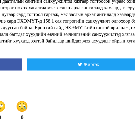
н даатгалын сангийн санхүүжилтэд хязгаар тогтоосон учраас охи
нгэрэг нөхөх хагалгаа мэс заслын архаг ангилалд хамаардаг. Эр
дугаар сард тогтоол гаргаж, мэс заслын архаг ангилалд хамаард
Энэ сард ЭХЭМҮТ-д 158.1 сая төгрөгийн санхүүжилт олгохоор б
 нь дууссан байна. Ерөнхий сайд ЭХЭМҮТ-ийнхөнтэй ярилцаж, 
илалд багтдаг хүүхдийн өвчний эмчилгээний санхүүжилтэд хязгаа
илтийг хүүхдэд ээлтэй байдлаар шийдвэрлэх асуудлыг ойрын хуг
Жиргэх
0
0