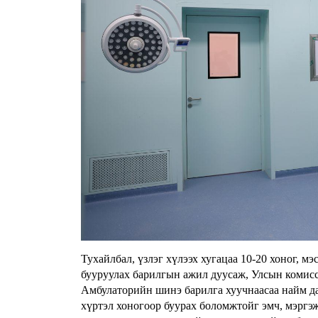
Тухайлбал, үзлэг хүлээх хугацаа 10-20 хоног, м
бууруулах барилгын ажил дуусаж, Улсын комисс 
Амбулаторийн шинэ барилга хуучнаасаа найм дах
хүртэл хоногоор буурах боломжтойг эмч, мэргэ