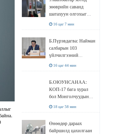
худалдаж авахаар
зөөврийн саванд
болжээ
шатахуун олгохыг
хязгаарласан бол орон
16 цаг 7 мин
нутагт ийм хориг
мөрдөгдөхгүй
Б.Пүрэвдагва: Найман
салбарын 103
үйлчилгээний
бүртгэлийг
16 цаг 44 мин
цуцалснаар бизнес
эрхлэхэд таатай
Б.ОЮУНСАНАА:
нөхцөл бүрдэнэ
КОП-17 бага хурал
бол Монголчуудын
байгаль дэлхийгээ
18 цаг 58 мин
ааллыг
хамгаалж байгаа
байна.
бодлого шийдвэрийг
0
Өнөөдөр дараах
ДЭЛХИЙД
байршилд цахилгаан
СУРТАЛЧИЛАХ гол