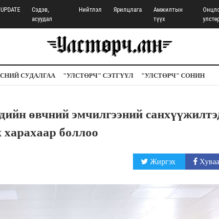
UPDATE
Сэдэв,
Нийтлэл
Ярилцлага
Амжилтын
Онцл
асуудал
түүх
улстө
СНИЙ СУДАЛГАА
"УЛСТӨРЧ" СЭТГҮҮЛ
"УЛСТӨРЧ" СОНИН
хдийн өвчний эмчилгээний санхүүжилтэ
ж харахаар боллоо
Жиргэх
Хуваа