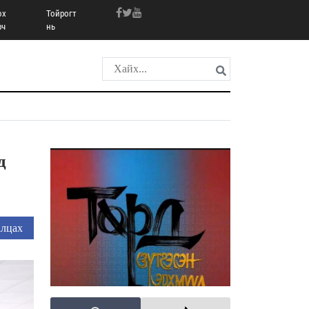
ох
Тойрогт
рч
нь
д
лцах