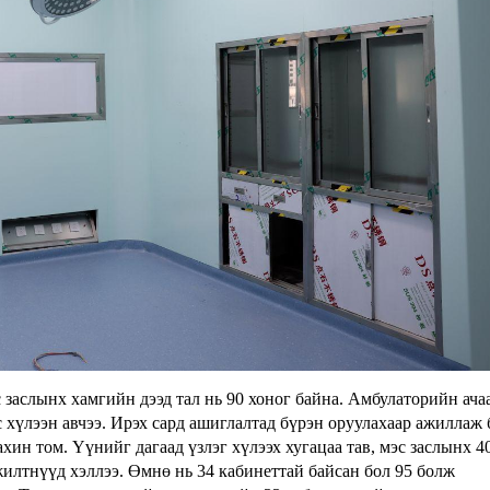
эс заслынх хамгийн дээд тал нь 90 хоног байна. Амбулаторийн ач
хүлээн авчээ. Ирэх сард ашиглалтад бүрэн оруулахаар ажиллаж 
ин том. Үүнийг дагаад үзлэг хүлээх хугацаа тав, мэс заслынх 4
жилтнүүд хэллээ. Өмнө нь 34 кабинеттай байсан бол 95 болж