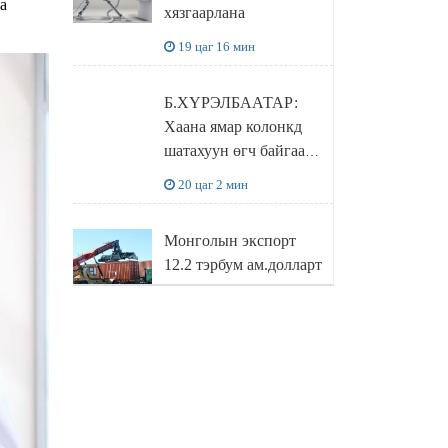
а
хязгаарлана
бодлого
19 цаг 16 мин
Б.ХҮРЭЛБААТАР:
Хаана ямар колонкд
шатахуун өгч байгаа,
дараалал ямар байгааг
20 цаг 2 мин
"BENZIN.MN”
сайтаас харах
Монголын экспорт
боломжтой
12.2 тэрбум ам.долларт
хүрэв
20 цаг 45 мин
БОЛОВСРОЛЫН
САЙД Л.ЭНХ-
АМГАЛАН