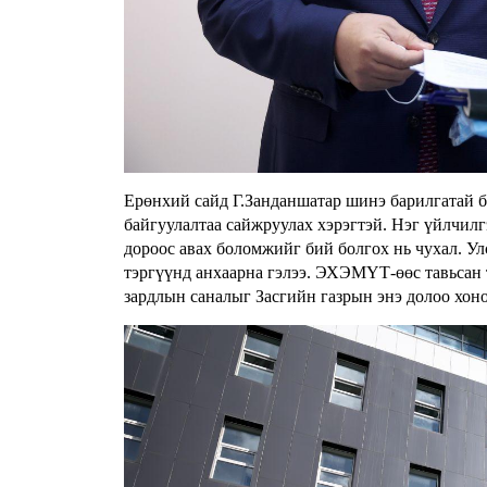
Ерөнхий сайд Г.Занданшатар шинэ барилгатай бо
байгуулалтаа сайжруулах хэрэгтэй. Нэг үйлчилг
дороос авах боломжийг бий болгох нь чухал. Ул
тэргүүнд анхаарна гэлээ. ЭХЭМҮТ-өөс тавьсан 
зардлын саналыг Засгийн газрын энэ долоо хон