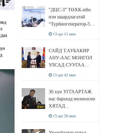
“Чингис хаан
"ДЦС-3” ТӨХК-ийн
баялгийн сан нэгдэл”
нэн шаардлагатай
ХХК-тай хамтран
өвд
“Турбингенератор-5”-
хэрэгжүүлнэ
ал
ын шинэчлэлийн
13 цаг 11 мин
сдаа
төсвийг
шийдвэрлэхээр болов
хүн
САЙД Т.АУБАКИР
ад
АНУ-ААС МОНГОЛ
УЛСАД СУУГАА
ЭЛЧИН САЙД
15 цаг 42 мин
РИЧАРД
БУАНГАНЫГ
30 хүн УГГААРТАЖ
ХҮЛЭЭН АВЧ
нас барахад нөлөөлсөн
УУЛЗЛАА
ХЯТАД
барьцалдуулагчийг
15 цаг 50 мин
Ц.ЭРДЭНЭБАЯР
захирал дахин
Улаанбаатар хотод