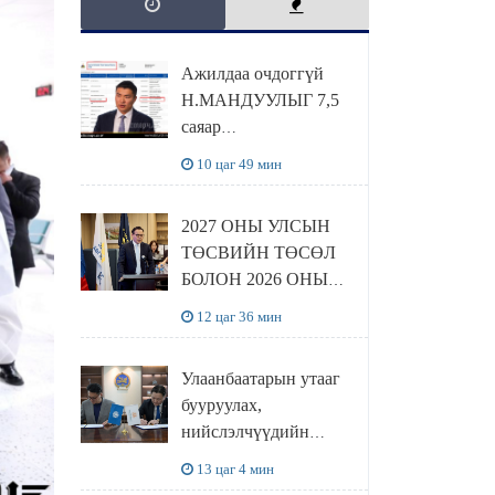
Ажилдаа очдоггүй
Н.МАНДУУЛЫГ 7,5
саяар
УРАМШУУЛЖЭЭ
10 цаг 49 мин
2027 ОНЫ УЛСЫН
ТӨСВИЙН ТӨСӨЛ
БОЛОН 2026 ОНЫ
ТӨСВИЙН
12 цаг 36 мин
ТОДОТГОЛЫН
ТӨСЛИЙН ОЛОН
Улаанбаатарын утааг
НИЙТИЙН
бууруулах,
ХЭЛЭЛЦҮҮЛЭГ
нийслэлчүүдийн
БОЛЛОО
эрүүл мэндийг
13 цаг 4 мин
хамгаалах төслийг