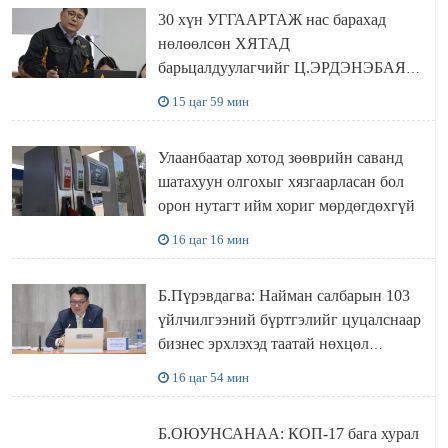
30 хүн УГГААРТАЖ нас барахад
нөлөөлсөн ХЯТАД
барьцалдуулагчийг Ц.ЭРДЭНЭБАЯР
захирал дахин худалдаж авахаар
15 цаг 59 мин
болжээ
Улаанбаатар хотод зөөврийн саванд
шатахуун олгохыг хязгаарласан бол
орон нутагт ийм хориг мөрдөгдөхгүй
16 цаг 16 мин
Б.Пүрэвдагва: Найман салбарын 103
үйлчилгээний бүртгэлийг цуцалснаар
бизнес эрхлэхэд таатай нөхцөл
бүрдэнэ
16 цаг 54 мин
Б.ОЮУНСАНАА: КОП-17 бага хурал