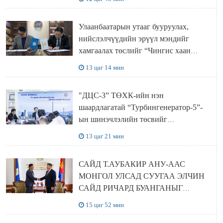
ХЭЛЭЛЦҮҮЛЭГ БОЛЛОО
Улаанбаатарын утааг бууруулах,
нийслэлчүүдийн эрүүл мэндийг
хамгаалах төслийг “Чингис хаан
баялгийн сан нэгдэл” ХХК-тай
13 цаг 14 мин
хамтран хэрэгжүүлнэ
"ДЦС-3” ТӨХК-ийн нэн
шаардлагатай “Турбингенератор-5”-
ын шинэчлэлийн төсвийг
шийдвэрлэхээр болов
13 цаг 21 мин
САЙД Т.АУБАКИР АНУ-ААС
МОНГОЛ УЛСАД СУУГАА ЭЛЧИН
САЙД РИЧАРД БУАНГАНЫГ
ХҮЛЭЭН АВЧ УУЛЗЛАА
15 цаг 52 мин