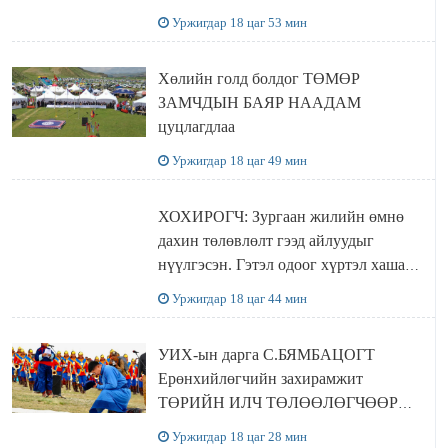
хүчингүй болгох тогтоолын төслийг
Уржигдар 18 цаг 53 мин
баталлаа
Хөлийн голд болдог ТӨМӨР
ЗАМЧДЫН БАЯР НААДАМ
цуцлагдлаа
Уржигдар 18 цаг 49 мин
ХОХИРОГЧ: Зургаан жилийн өмнө
дахин төлөвлөлт гээд айлуудыг
нүүлгэсэн. Гэтэл одоог хүртэл хашаа
байшин ч байхгүй, орон сууц ч
Уржигдар 18 цаг 44 мин
байхгүй хаана амьдрахаа мэдэхгүй явж
байна
УИХ-ын дарга С.БЯМБАЦОГТ
Ерөнхийлөгчийн захирамжит
ТӨРИЙН ИЛЧ ТӨЛӨӨЛӨГЧӨӨР
Сутай хайрханы тахилгад оролцжээ
Уржигдар 18 цаг 28 мин