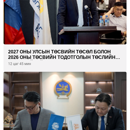
2027 ОНЫ УЛСЫН ТӨСВИЙН ТӨСӨЛ БОЛОН
2026 ОНЫ ТӨСВИЙН ТОДОТГОЛЫН ТӨСЛИЙН
ОЛОН НИЙТИЙН ХЭЛЭЛЦҮҮЛЭГ БОЛЛОО
12 цаг 45 мин