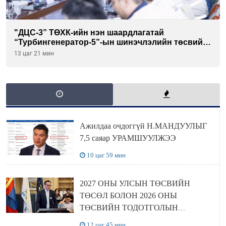
"ДЦС-3” ТӨХК-ийн нэн шаардлагатай
“Турбингенератор-5”-ын шинэчлэлийн төсвийг
шийдвэрлэхээр болов
13 цаг 21 мин
Ажилдаа очдоггүй Н.МАНДУУЛЫГ
7,5 саяар УРАМШУУЛЖЭЭ
10 цаг 59 мин
2027 ОНЫ УЛСЫН ТӨСВИЙН
ТӨСӨЛ БОЛОН 2026 ОНЫ
ТӨСВИЙН ТОДОТГОЛЫН
ТӨСЛИЙН ОЛОН НИЙТИЙН
12 цаг 45 мин