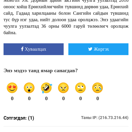
Монгол Улс Дорнын эдийн засгийн чуулга уулзалтад 2016
оноос хойш Ерөнхийлөгчийн түвшинд дөрвөн удаа, Ерөнхий
сайд, Гадаад харилцааны болон Сангийн сайдын түвшинд
тус бүр нэг удаа, нийт долоон удаа оролцжээ. Энэ удаагийн
чуулга уулзалтад 36 орны 6000 гаруй төлөөлөгч оролцож
байна.
Хуваалцах
Жиргэх
Энэ мэдээ танд ямар санагдав?
0
0
0
0
0
0
Сэтгэгдэл: (1)
Таны IP: (216.73.216.44)