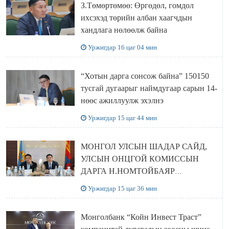
З.Төмөртөмөө: Өргөдөл, гомдол
ихсэхэд төрийн албан хаагчдын
хандлага нөлөөлж байна
Уржигдар 16 цаг 04 мин
“Хотын дарга сонсож байна” 150150
тусгай дугаарыг наймдугаар сарын 14-
нөөс ажиллуулж эхэлнэ
Уржигдар 15 цаг 44 мин
МОНГОЛ УЛСЫН ШАДАР САЙД,
УЛСЫН ОНЦГОЙ КОМИССЫН
ДАРГА Н.НОМТОЙБАЯР
ӨМНӨГОВЬ АЙМАГТ
Уржигдар 15 цаг 36 мин
АЖИЛЛАЛАА
Монголбанк “Койн Инвест Траст”