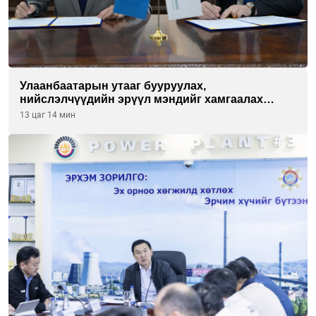
Улаанбаатарын утааг бууруулах,
нийслэлчүүдийн эрүүл мэндийг хамгаалах
төслийг “Чингис хаан баялгийн сан нэгдэл” ХХК-
13 цаг 14 мин
тай хамтран хэрэгжүүлнэ