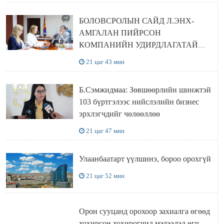
БОЛОВСРОЛЫН САЙД Л.ЭНХ-
АМГАЛАН ПИЙРСОН
КОМПАНИЙН УДИРДЛАГАТАЙ
УУЛЗЛАА
21 цаг 43 мин
Б.Сэмжидмаа: Зөвшөөрлийн шинжтэй
103 бүртгэлээс нийслэлийн бизнес
эрхлэгчдийг чөлөөллөө
21 цаг 47 мин
Улаанбаатарт үүлшинэ, бороо орохгүй
21 цаг 52 мин
Орон сууцанд орохоор захиалга өгөөд
хохирсон хохирогчид мэдээлэл өгч