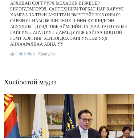
АРХИДАН СОГТУУРЧ МЕХАНИК ИНЖЕНЕР
БИЛЭГДЭМБЭРЭЛ, САНТЕХНИКЧ ТӨРБАТ НАР ХАРУУЛ
ХАМГААЛАЛТЫН АЖИЛТАН ЭМЭГТЭЙГ 2025 ОНЫ 09
САРЫН 05-НААС 06 ШИЛЖИХ ШӨНӨ ХҮЧИНДСЭН
АСУУДЛЫГ ДУНДГОВЬ АЙМГИЙН ЦАГДАА ТАГНУУЛЫН
БАЙГУУЛЛАГА НУУН ДАРАГДУУЛЖ БАЙГАА НОЦТОЙ
ГЭМТ ХЭРГИЙГ ХОЛБОГДОХ БАЙГУУЛЛАГУУД
АНХААРАЛДАА АВНА УУ
0
0
0
Хариулах
Холбоотой мэдээ