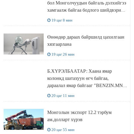
бол Монголчуудын байгаль дэлхийгээ
хамгаалж байгаа бодлого шийдвэрийг
ДЭЛХИЙД СУРТАЛЧИЛАХ гол
19 цаг 8 мин
бодлого
Өнөөдөр дараах байршилд цахилгаан
хязгаарлана
19 цаг 26 мин
Б.ХҮРЭЛБААТАР: Хаана ямар
колонкд шатахуун өгч байгаа,
дараалал ямар байгааг "BENZIN.MN”
сайтаас харах боломжтой
20 цаг 11 мин
Монголын экспорт 12.2 тэрбум
ам.долларт хүрэв
20 цаг 55 мин