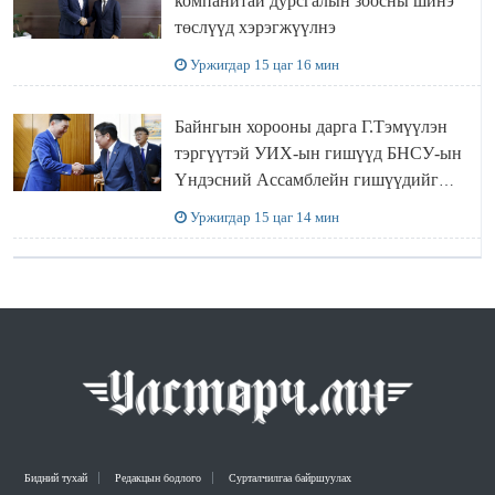
компанитай дурсгалын зоосны шинэ
төслүүд хэрэгжүүлнэ
Уржигдар 15 цаг 16 мин
Байнгын хорооны дарга Г.Тэмүүлэн
тэргүүтэй УИХ-ын гишүүд БНСУ-ын
Үндэсний Ассамблейн гишүүдийг
хүлээн авч уулзав
Уржигдар 15 цаг 14 мин
Бидний тухай
Редакцын бодлого
Сурталчилгаа байршуулах