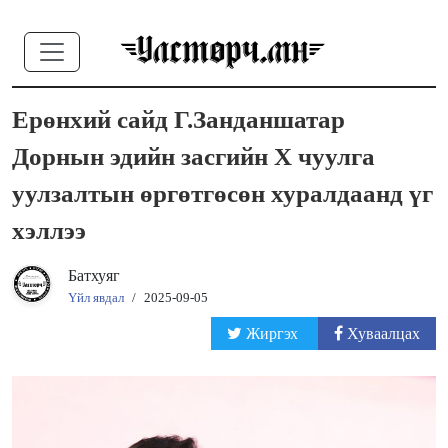
Ерөнхий сайд Г.Занданшатар
Дорнын эдийн засгийн X чуулга
уулзалтын өргөтгөсөн хуралдаанд үг
хэллээ
Батхуяг
Үйл явдал
/
2025-09-05
Жиргэх
Хуваалцах