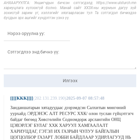
АНХААРУУЛГА: Уншигчдын бичсэн сэтгэгдэлд https://www.ulsturch.mn
хариуцлага хүлээхгүй болно. Манай сайт ХХЗХ-ны журмын дагуу зүй
зохисгүй зарим үг, хэллэгийг хязгаарласан тул Та сэтгэгдэл бичихдээ
бусдын эрх ашгийг хүндэтгэн үзнэ үү.
Илгээх
[[[[KKK[[[[
(202.131.239.190)
2025-09-07 08:57:48
Занданшатарын хятадуудаас дээрэмдсэн Салхитын мөнгөний
уурхайд /ЭРДЭНЭС АЛТ РЕСУРС ХХК/ олон туслан гүйцэтгэгч
байдаг бөгөөд Хөвсгөлийн Содномдорж арслангийн ОНЦ
ЦЭВЭРЛЭГ БУЛАГ ХХК ХАРУУЛ ХАМГААЛАЛТ
ХАРИУЦДАГ, ГЭТЭЛ ИХ ГАЗРЫН ЧУЛУУ БАЙГАЛЫН
ЦОГЦОЛБОР ГАЗАРТ ЛОББИ БАЙДЛААР УДИРЛАГУУД НЬ