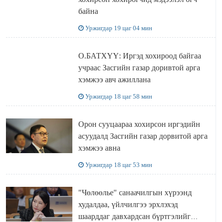
байна
Уржигдар 19 цаг 04 мин
О.БАТХҮҮ: Иргэд хохироод байгаа
учраас Засгийн газар доривтой арга
хэмжээ авч ажиллана
Уржигдар 18 цаг 58 мин
Орон сууцаараа хохирсон иргэдийн
асуудалд Засгийн газар дорвитой арга
хэмжээ авна
Уржигдар 18 цаг 53 мин
"Чөлөөлье" санаачилгын хүрээнд
худалдаа, үйлчилгээ эрхлэхэд
шаарддаг давхардсан бүртгэлийг