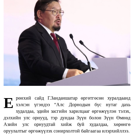
Е
рөнхий сайд Г.Занданшатар өргөтгөсөн хуралдаанд
хэлсэн үгэндээ “Алс Дорнодын бүс нутаг дахь
худалдаа, эдийн засгийн харилцааг өргөжүүлэн тэлэх,
дэлхийн улс орнууд, тэр дундаа Зүүн болон Зүүн Өмнөд
Азийн улс орнуудтай хийж буй худалдаа, хөрөнгө
оруулалтыг өргөжүүлэх сонирхолтой байгаагаа илэрхийллээ.