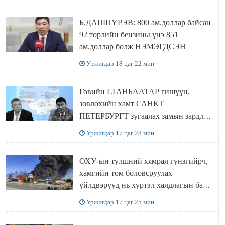
Б.ДАШПҮРЭВ: 800 ам.доллар байсан
92 төрлийн бензины үнэ 851
ам.доллар болж НЭМЭГДСЭН
Уржигдар 18 цаг 22 мин
Говийн Г.ГАНБААТАР гишүүн,
зөвлөхийн хамт САНКТ
ПЕТЕРБУРГТ зугаалах замын зардлаа
“ИНҮТ” ТӨХХК даажээ
Уржигдар 17 цаг 28 мин
ОХУ-ын түлшний хямрал гүнзгийрч,
хамгийн том боловсруулах
үйлдвэрүүд нь хүртэл халдлагын бай
болов
Уржигдар 17 цаг 25 мин