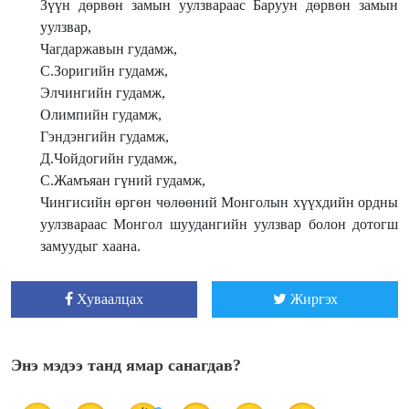
Зүүн дөрвөн замын уулзвараас Баруун дөрвөн замын
уулзвар,
Чагдаржавын гудамж,
С.Зоригийн гудамж,
Элчингийн гудамж,
Олимпийн гудамж,
Гэндэнгийн гудамж,
Д.Чойдогийн гудамж,
С.Жамъяан гүний гудамж,
Чингисийн өргөн чөлөөний Монголын хүүхдийн ордны
уулзвараас Монгол шуудангийн уулзвар болон дотогш
замуудыг хаана.
Хуваалцах
Жиргэх
Энэ мэдээ танд ямар санагдав?