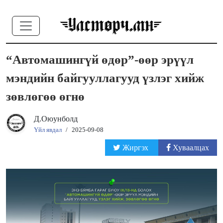
“Автомашингүй өдөр”-өөр эрүүл
мэндийн байгууллагууд үзлэг хийж
зөвлөгөө өгнө
Д.Оюунболд
Үйл явдал
/
2025-09-08
Жиргэх
Хуваалцах