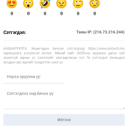
0
0
0
0
0
0
Сэтгэгдэл:
Таны IP: (216.73.216.244)
АНХААРУУЛГА: Уншигчдын бичсэн сэтгэгдэлд https://www.ulsturch.mn
хариуцлага хүлээхгүй болно. Манай сайт ХХЗХ-ны журмын дагуу зүй
зохисгүй зарим үг, хэллэгийг хязгаарласан тул Та сэтгэгдэл бичихдээ
бусдын эрх ашгийг хүндэтгэн үзнэ үү.
Илгээх