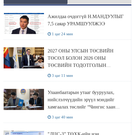
Ажилдаа очдоггүй Н.МАНДУУЛЫГ
7,5 саяар УРАМШУУЛЖЭЭ
1 цаг 24 мин
2027 ОНЫ УЛСЫН ТӨСВИЙН
ТӨСӨЛ БОЛОН 2026 ОНЫ
ТӨСВИЙН ТОДОТГОЛЫН
ТӨСЛИЙН ОЛОН НИЙТИЙН
3 цаг 11 мин
ХЭЛЭЛЦҮҮЛЭГ БОЛЛОО
Улаанбаатарын утааг бууруулах,
нийслэлчүүдийн эрүүл мэндийг
хамгаалах төслийг “Чингис хаан
баялгийн сан нэгдэл” ХХК-тай
3 цаг 40 мин
хамтран хэрэгжүүлнэ
"ДЦС-3” ТӨХК-ийн нэн