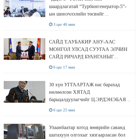
шаардлагатай “Турбингенератор-5”-
ын шинэчлэлийн төсвийг
шийдвэрлэхээр болов
3 цаг 46 мин
САЙД Т.АУБАКИР АНУ-ААС
МОНГОЛ УЛСАД СУУГАА ЭЛЧИН
САЙД РИЧАРД БУАНГАНЫГ
ХҮЛЭЭН АВЧ УУЛЗЛАА
6 цаг 17 мин
30 хүн УГГААРТАЖ нас барахад
нөлөөлсөн ХЯТАД
барьцалдуулагчийг Ц.ЭРДЭНЭБАЯР
захирал дахин худалдаж авахаар
6 цаг 25 мин
болжээ
Улаанбаатар хотод зөөврийн саванд
шатахуун олгохыг хязгаарласан бол