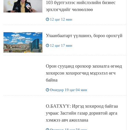
103 бүртгэлээс нийслэлийн бизнес
эрхлэгчдийг чөлөөллөө
12 цаг 12 мин
Улаанбаатарт үүлшинэ, бороо орохгүй
12 цаг 17 мин
Орон сууцанд орохоор захиалга өгөөд
хохирсон хохирогчид мэдээлэл өгч
байна
Өчигдөр 19 цаг 04 мин
О.БАТХҮҮ: Иргэд хохироод байгаа
учраас Засгийн газар доривтой арга
хэмжээ авч ажиллана
Өчигдөр 18 цаг 58 мин