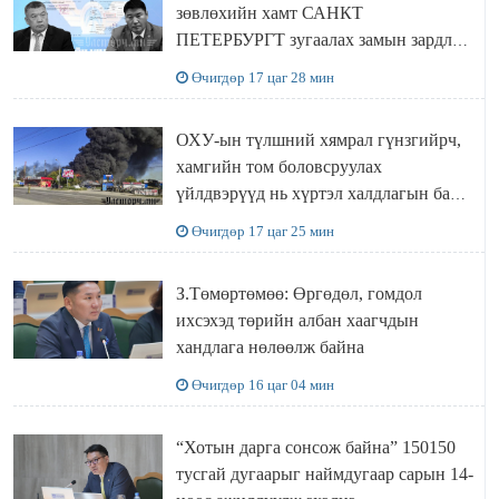
зөвлөхийн хамт САНКТ
ПЕТЕРБУРГТ зугаалах замын зардлаа
“ИНҮТ” ТӨХХК даажээ
Өчигдөр 17 цаг 28 мин
ОХУ-ын түлшний хямрал гүнзгийрч,
хамгийн том боловсруулах
үйлдвэрүүд нь хүртэл халдлагын бай
болов
Өчигдөр 17 цаг 25 мин
З.Төмөртөмөө: Өргөдөл, гомдол
ихсэхэд төрийн албан хаагчдын
хандлага нөлөөлж байна
Өчигдөр 16 цаг 04 мин
“Хотын дарга сонсож байна” 150150
тусгай дугаарыг наймдугаар сарын 14-