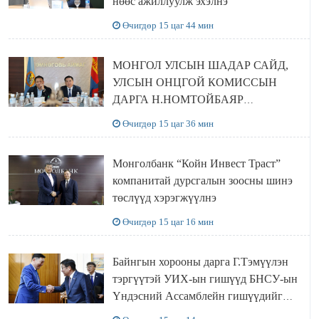
нөөс ажиллуулж эхэлнэ
Өчигдөр 15 цаг 44 мин
МОНГОЛ УЛСЫН ШАДАР САЙД,
УЛСЫН ОНЦГОЙ КОМИССЫН
ДАРГА Н.НОМТОЙБАЯР
ӨМНӨГОВЬ АЙМАГТ
Өчигдөр 15 цаг 36 мин
АЖИЛЛАЛАА
Монголбанк “Койн Инвест Траст”
компанитай дурсгалын зоосны шинэ
төслүүд хэрэгжүүлнэ
Өчигдөр 15 цаг 16 мин
Байнгын хорооны дарга Г.Тэмүүлэн
тэргүүтэй УИХ-ын гишүүд БНСУ-ын
Үндэсний Ассамблейн гишүүдийг
хүлээн авч уулзав