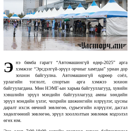
Э
нэ бямба гарагт “Автомашингүй өдөр-2025” арга
хэмжээг “Эрсдэлгүй-эрүүл орчныг хамтдаа” уриан дор
зохион байгуулна. Автомашингүй өдрөөр соёл,
урлагийн тоглолт, спортын арга хэмжээ зохион
байгуулагдана. Мөн НЭМГ-ын харьяа байгууллагууд, хувийн
хэвшлийн эрүүл мэндийн байгууллагууд амны хөндийн
эрүүл мэндийн үзлэг, чихрийн шижингийн илрүүлэг, цусны
даралт ихсэх өвчний зөвлөгөө, сүрьеэгийн илрүүлэг, дасгал
хөдөлгөөний зөвлөгөө, эрүүл хооллолтын зөвлөмж мэдээлэл
өгөх юм.