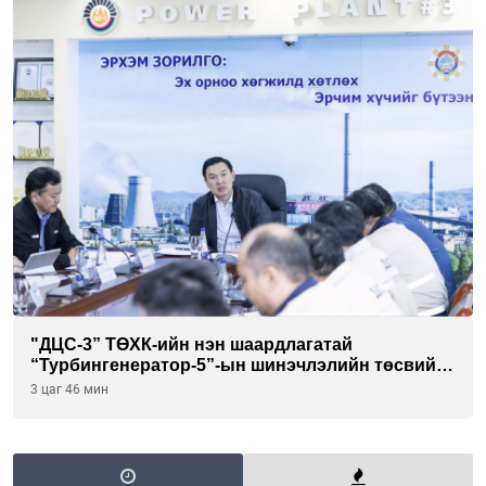
"ДЦС-3” ТӨХК-ийн нэн шаардлагатай
“Турбингенератор-5”-ын шинэчлэлийн төсвийг
шийдвэрлэхээр болов
3 цаг 46 мин