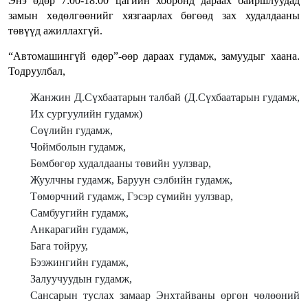
Энэ өдөр 7:00-18:00 цагийн хооронд дараах байршлуудад
замын хөдөлгөөнийг хязгаарлах бөгөөд зах худалдааны
төвүүд ажиллахгүй.
“Автомашингүй өдөр”-өөр дараах гудамж, замуудыг хаана.
Тодруулбал,
Жанжин Д.Сүхбаатарын талбай (Д.Сүхбаатарын гудамж,
Их сургуулийн гудамж)
Сөүлийн гудамж,
Чоймболын гудамж,
Бөмбөгөр худалдааны төвийн уулзвар,
Жуулчны гудамж, Баруун сэлбийн гудамж,
Төмөрчний гудамж, Гэсэр сүмийн уулзвар,
Самбуугийн гудамж,
Анкарагийн гудамж,
Бага тойруу,
Бээжингийн гудамж,
Залуучуудын гудамж,
Сансарын туслах замаар Энхтайваны өргөн чөлөөний