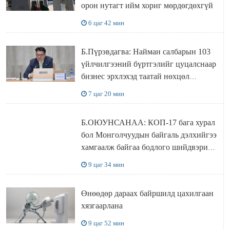
орон нутагт ийм хориг мөрдөгдөхгүй
6 цаг 42 мин
Б.Пүрэвдагва: Найман салбарын 103
үйлчилгээний бүртгэлийг цуцалснаар
бизнес эрхлэхэд таатай нөхцөл
бүрдэнэ
7 цаг 20 мин
Б.ОЮУНСАНАА: КОП-17 бага хурал
бол Монголчуудын байгаль дэлхийгээ
хамгаалж байгаа бодлого шийдвэрийг
ДЭЛХИЙД СУРТАЛЧИЛАХ гол
9 цаг 34 мин
бодлого
Өнөөдөр дараах байршилд цахилгаан
хязгаарлана
9 цаг 52 мин