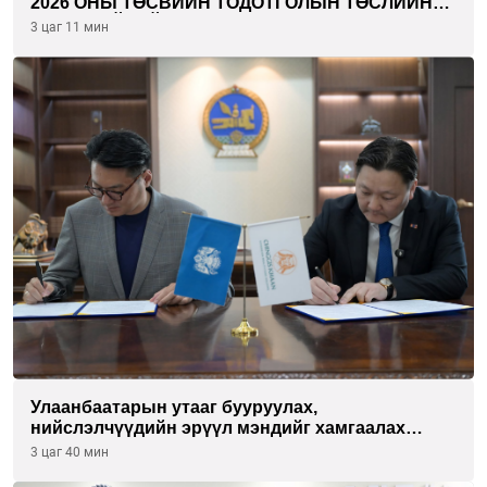
2026 ОНЫ ТӨСВИЙН ТОДОТГОЛЫН ТӨСЛИЙН
ОЛОН НИЙТИЙН ХЭЛЭЛЦҮҮЛЭГ БОЛЛОО
3 цаг 11 мин
Улаанбаатарын утааг бууруулах,
нийслэлчүүдийн эрүүл мэндийг хамгаалах
төслийг “Чингис хаан баялгийн сан нэгдэл” ХХК-
3 цаг 40 мин
тай хамтран хэрэгжүүлнэ