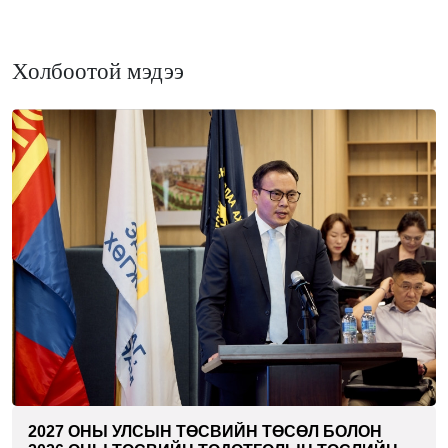
Холбоотой мэдээ
2027 ОНЫ УЛСЫН ТӨСВИЙН ТӨСӨЛ БОЛОН