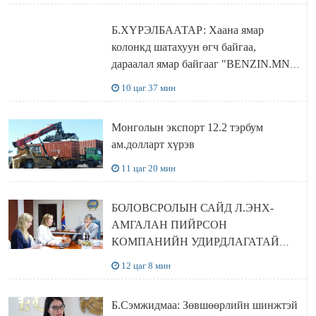
Б.ХҮРЭЛБААТАР: Хаана ямар
колонкд шатахуун өгч байгаа,
дараалал ямар байгааг "BENZIN.MN”
сайтаас харах боломжтой
10 цаг 37 мин
Монголын экспорт 12.2 тэрбум
ам.долларт хүрэв
11 цаг 20 мин
БОЛОВСРОЛЫН САЙД Л.ЭНХ-
АМГАЛАН ПИЙРСОН
КОМПАНИЙН УДИРДЛАГАТАЙ
УУЛЗЛАА
12 цаг 8 мин
Б.Сэмжидмаа: Зөвшөөрлийн шинжтэй