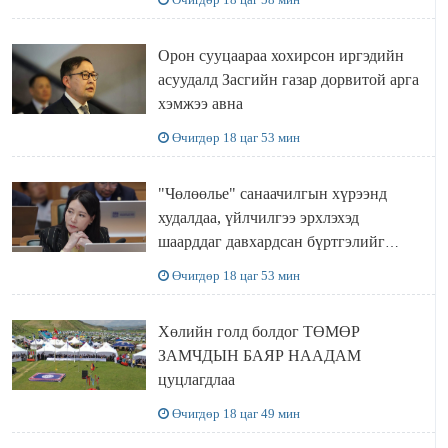
Орон сууцаараа хохирсон иргэдийн
асуудалд Засгийн газар дорвитой арга
хэмжээ авна
Өчигдөр 18 цаг 53 мин
"Чөлөөлье" санаачилгын хүрээнд
худалдаа, үйлчилгээ эрхлэхэд
шаарддаг давхардсан бүртгэлийг
хүчингүй болгох тогтоолын төслийг
Өчигдөр 18 цаг 53 мин
баталлаа
Хөлийн голд болдог ТӨМӨР
ЗАМЧДЫН БАЯР НААДАМ
цуцлагдлаа
Өчигдөр 18 цаг 49 мин