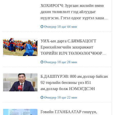
ХОХИРОГЧ: Зургаан жилийн өмнө
дахин төлөвлөлт гээд айлуудыг
нүүлгэсэн. Гэтэл одоог хүртэл хашаа
байшин ч байхгүй, орон сууц ч
Өчигдөр 18 цаг 44 мин
байхгүй хаана амьдрахаа мэдэхгүй явж
байна
УИХ-ын дарга С.БЯМБАЦОГТ
Ерөнхийлөгчийн захирамжит
ТӨРИЙН ИЛЧ ТӨЛӨӨЛӨГЧӨӨР
Сутай хайрханы тахилгад оролцжээ
Өчигдөр 18 цаг 28 мин
Б.ДАШПҮРЭВ: 800 ам.доллар байсан
92 төрлийн бензины үнэ 851
ам.доллар болж НЭМЭГДСЭН
Өчигдөр 18 цаг 22 мин
Говийн Г.ГАНБААТАР гишүүн,