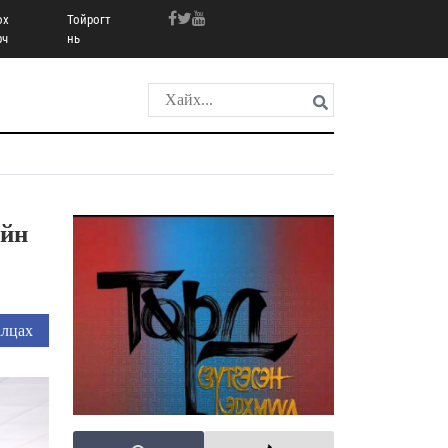
ох
Тойрогт
рч
нь
ийн
лцах