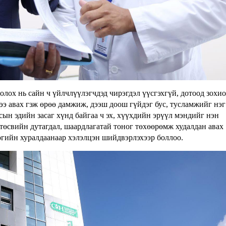
лох нь сайн ч үйлчлүүлэгчдэд чирэгдэл үүсгэхгүй, дотоод зохи
ээ авах гэж өрөө дамжиж, дээш доош гүйдэг бус, тусламжийг нэг
сын эдийн засаг хүнд байгаа ч эх, хүүхдийн эрүүл мэндийг нэн
төсвийн дутагдал, шаардлагатай тоног төхөөрөмж худалдан авах
огийн хуралдаанаар хэлэлцэн шийдвэрлэхээр боллоо.