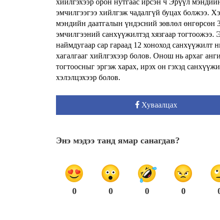
хийлгэхээр орон нутгаас ирсэн ч Эрүүл мэндий
эмчилгээгээ хийлгэж чадалгүй буцах болжээ. Хэ
мэндийн даатгалын үндэсний зөвлөл өнгөрсөн 3 
эмчилгээний санхүүжилтэд хязгаар тогтоожээ. 
наймдугаар сар гараад 12 хоноход санхүүжилт
хагалгааг хийлгэхээр болов. Онош нь архаг ан
тогтоосныг эргэж харах, ирэх он гэхэд санхүүж
хэлэлцэхээр болов.
Хуваалцах
Энэ мэдээ танд ямар санагдав?
0
0
0
0