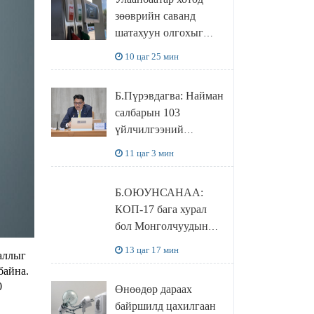
худалдаж авахаар
зөөврийн саванд
болжээ
шатахуун олгохыг
хязгаарласан бол орон
10 цаг 25 мин
нутагт ийм хориг
мөрдөгдөхгүй
Б.Пүрэвдагва: Найман
салбарын 103
үйлчилгээний
бүртгэлийг
11 цаг 3 мин
цуцалснаар бизнес
эрхлэхэд таатай
Б.ОЮУНСАНАА:
нөхцөл бүрдэнэ
КОП-17 бага хурал
бол Монголчуудын
байгаль дэлхийгээ
13 цаг 17 мин
ааллыг
хамгаалж байгаа
байна.
бодлого шийдвэрийг
0
Өнөөдөр дараах
ДЭЛХИЙД
байршилд цахилгаан
СУРТАЛЧИЛАХ гол