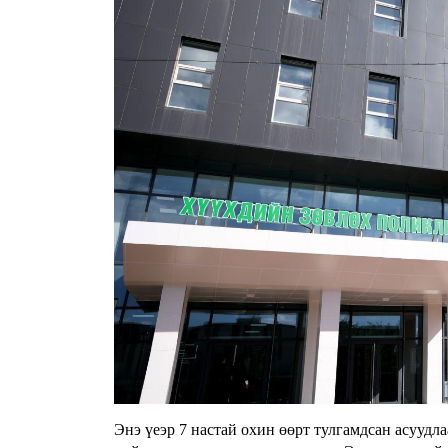
Энэ үеэр 7 настай охин өөрт тулгамдсан асуудл