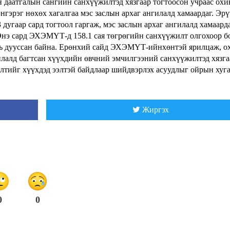
н даатгалын сангийн санхүүжилтэд хязгаар тогтоосон учраас охи
нгэрэг нөхөх хагалгаа мэс заслын архаг ангилалд хамаардаг. Эр
дугаар сард тогтоол гаргаж, мэс заслын архаг ангилалд хамаард
Энэ сард ЭХЭМҮТ-д 158.1 сая төгрөгийн санхүүжилт олгохоор б
 нь дууссан байна. Ерөнхий сайд ЭХЭМҮТ-ийнхөнтэй ярилцаж, 
гилалд багтсан хүүхдийн өвчний эмчилгээний санхүүжилтэд хязга
илтийг хүүхдэд ээлтэй байдлаар шийдвэрлэх асуудлыг ойрын хуг
Жиргэх
0
0