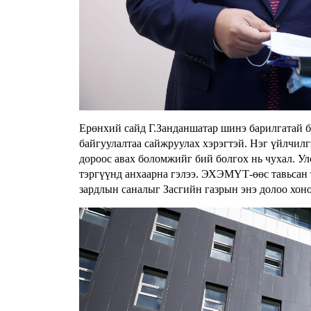
Ерөнхий сайд Г.Занданшатар шинэ барилгатай бо
байгуулалтаа сайжруулах хэрэгтэй. Нэг үйлчилг
дороос авах боломжийг бий болгох нь чухал. Ул
тэргүүнд анхаарна гэлээ. ЭХЭМҮТ-өөс тавьсан 
зардлын саналыг Засгийн газрын энэ долоо хон