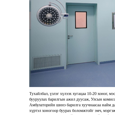
Тухайлбал, үзлэг хүлээх хугацаа 10-20 хоног, м
бууруулах барилгын ажил дуусаж, Улсын комисс 
Амбулаторийн шинэ барилга хуучнаасаа найм дах
хүртэл хоногоор буурах боломжтойг эмч, мэргэ