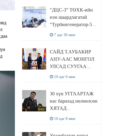
“Чингис хаан
"ДЦС-3” ТӨХК-ийн
баялгийн сан нэгдэл”
нэн шаардлагатай
ХХК-тай хамтран
өвд
“Турбингенератор-5”-
хэрэгжүүлнэ
ал
ын шинэчлэлийн
7 цаг 30 мин
сдаа
төсвийг
шийдвэрлэхээр болов
хүн
САЙД Т.АУБАКИР
ад
АНУ-ААС МОНГОЛ
УЛСАД СУУГАА
ЭЛЧИН САЙД
10 цаг 0 мин
РИЧАРД
БУАНГАНЫГ
30 хүн УГГААРТАЖ
ХҮЛЭЭН АВЧ
нас барахад нөлөөлсөн
УУЛЗЛАА
ХЯТАД
барьцалдуулагчийг
10 цаг 8 мин
Ц.ЭРДЭНЭБАЯР
захирал дахин
Улаанбаатар хотод