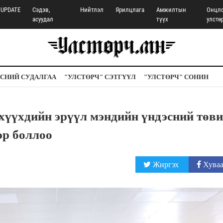
UPDATE
Сэдэв,
Нийтлэл
Ярилцлага
Амжилтын
Онцл
асуудал
түүх
улстө
СНИЙ СУДАЛГАА
"УЛСТӨРЧ" СЭТГҮҮЛ
"УЛСТӨРЧ" СОНИН
 хүүхдийн эрүүл мэндийн үндэсний төв
эр боллоо
Жиргэх
Хуваа