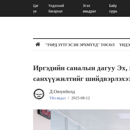
Цаг
Үндэсний
Эгэл
Байр
үе
бахархал
амьдрал
суурь
"ТӨРД ЗҮТГЭСЭН ЭРХМҮҮД" ТӨСӨЛ
ҮНДЭ
Иргэдийн саналын дагуу Эх,
санхүүжилтийг шийдвэрлэхэ
Д.Оюунболд
Үйл явдал
/
2025-08-12