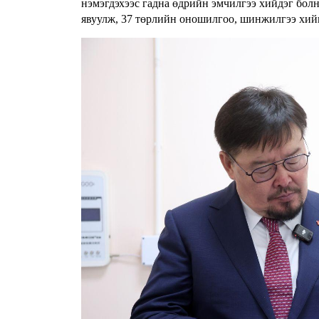
нэмэгдэхээс гадна өдрийн эмчилгээ хийдэг бол
явуулж, 37 төрлийн оношилгоо, шинжилгээ хийн