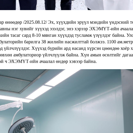
р өнөөдөр /2025.08.12/ Эх, хүүхдийн эрүүл мэндийн үндэсний т
авны нэг хувийг хүүхэд эзэлдэг, энэ хэрээр ЭХЭМҮТ-ийн ачаал
ийн тасаг сард 8-10 мянган хүүхдэд тусламж үзүүлдэг байна. Ул
булаторийн барилга 38 жилийн насжилттай болжээ. 1100 ам.метр
д үйлчлүүлдэг. Хүүхэд бүрийн ард насанд хүрсэн цөөндөө хоёр 
 зөвхөн амбулаториор үйлчлүүлж байна. Хүн амын өсөлтийг дага
ой ч ЭХЭМҮТ-ийн ачаалал өндөр хэвээр байна.