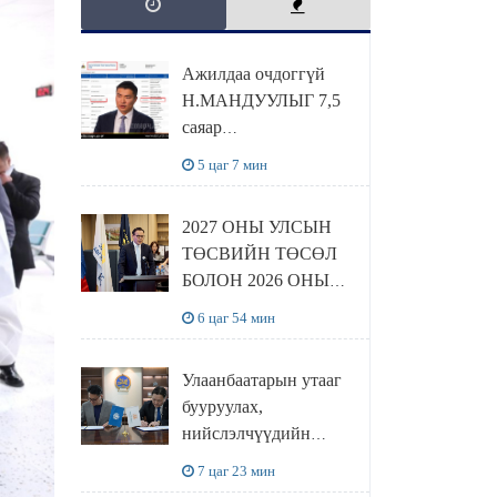
Ажилдаа очдоггүй
Н.МАНДУУЛЫГ 7,5
саяар
УРАМШУУЛЖЭЭ
5 цаг 7 мин
2027 ОНЫ УЛСЫН
ТӨСВИЙН ТӨСӨЛ
БОЛОН 2026 ОНЫ
ТӨСВИЙН
6 цаг 54 мин
ТОДОТГОЛЫН
ТӨСЛИЙН ОЛОН
Улаанбаатарын утааг
НИЙТИЙН
бууруулах,
ХЭЛЭЛЦҮҮЛЭГ
нийслэлчүүдийн
БОЛЛОО
эрүүл мэндийг
7 цаг 23 мин
хамгаалах төслийг