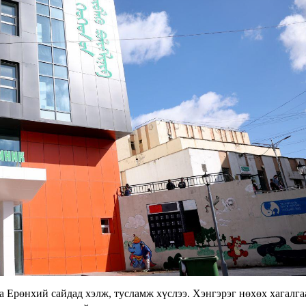
аа Ерөнхий сайдад хэлж, тусламж хүслээ. Хэнгэрэг нөхөх хагалга