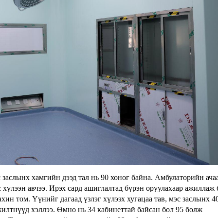
эс заслынх хамгийн дээд тал нь 90 хоног байна. Амбулаторийн ач
хүлээн авчээ. Ирэх сард ашиглалтад бүрэн оруулахаар ажиллаж 
ин том. Үүнийг дагаад үзлэг хүлээх хугацаа тав, мэс заслынх 4
жилтнүүд хэллээ. Өмнө нь 34 кабинеттай байсан бол 95 болж