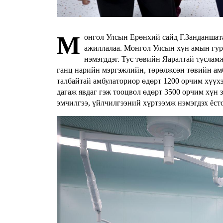
М
онгол Улсын Ерөнхий сайд Г.Занданшата
ажиллалаа. Монгол Улсын хүн амын гур
нэмэгддэг. Тус төвийн Яаралтай тусламж
ганц нарийн мэргэжлийн, төрөлжсөн төвийн ам
талбайтай амбулаториор өдөрт 1200 орчим хүүхэ
дагаж явдаг гэж тооцвол өдөрт 3500 орчим хүн
эмчилгээ, үйлчилгээний хүртээмж нэмэгдэх ёст