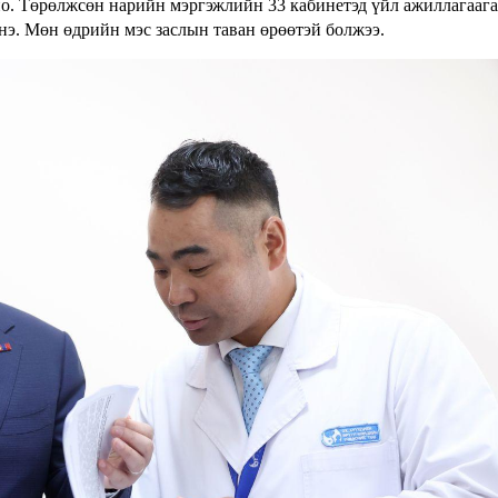
но. Төрөлжсөн нарийн мэргэжлийн 33 кабинетэд үйл ажиллагаага
э. Мөн өдрийн мэс заслын таван өрөөтэй болжээ.