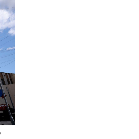
О.БАТХҮҮ: Иргэд
хохироод байгаа
учраас Засгийн газар
доривтой арга хэмжээ
Уржигдар 18 цаг 58 мин
авч ажиллана
Орон сууцаараа
хохирсон иргэдийн
асуудалд Засгийн
газар дорвитой арга
Уржигдар 18 цаг 53 мин
хэмжээ авна
"Чөлөөлье"
санаачилгын хүрээнд
худалдаа, үйлчилгээ
эрхлэхэд шаарддаг
Уржигдар 18 цаг 53 мин
давхардсан
а
бүртгэлийг хүчингүй