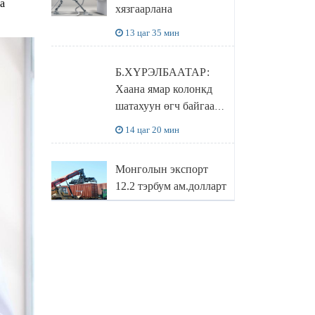
а
хязгаарлана
бодлого
13 цаг 35 мин
Б.ХҮРЭЛБААТАР:
Хаана ямар колонкд
шатахуун өгч байгаа,
дараалал ямар байгааг
14 цаг 20 мин
"BENZIN.MN”
сайтаас харах
Монголын экспорт
боломжтой
12.2 тэрбум ам.долларт
хүрэв
15 цаг 3 мин
БОЛОВСРОЛЫН
САЙД Л.ЭНХ-
АМГАЛАН