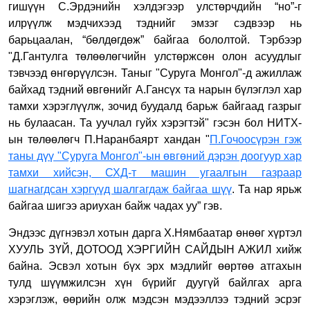
гишүүн С.Эрдэнийн хэлдэгээр улстөрчдийн “но”-г
илрүүлж мэдчихээд тэднийг эмзэг сэдвээр нь
барьцаалан, “бөлдөгдөж” байгаа бололтой. Тэрбээр
"Д.Гантулга төлөөлөгчийн улстөржсөн олон асуудлыг
тэвчээд өнгөрүүлсэн. Таныг "Суруга Монгол"-д ажиллаж
байхад тэдний өвгөнийг А.Гансүх та нарын бүлэглэл хар
тамхи хэрэглүүлж, зочид буудалд барьж байгаад газрыг
нь булаасан. Та уучлал гуйх хэрэгтэй" гэсэн бол НИТХ-
ын төлөөлөгч П.Наранбаярт хандан "
П.Гочоосүрэн гэж
таны дүү "Суруга Монгол"-ын өвгөний дэрэн доогуур хар
тамхи хийсэн, СХД-т машин угаалгын газраар
шагнагдсан хэргүүд шалгагдаж байгаа шүү
. Та нар ярьж
байгаа шигээ ариухан байж чадах уу” гэв.
Эндээс дүгнэвэл хотын дарга Х.Нямбаатар өнөөг хүртэл
ХУУЛЬ ЗҮЙ, ДОТООД ХЭРГИЙН САЙДЫН АЖИЛ хийж
байна. Эсвэл хотын бүх эрх мэдлийг өөртөө атгахын
тулд шүүмжилсэн хүн бүрийг дуугүй байлгах арга
хэрэглэж, өөрийн олж мэдсэн мэдээллээ тэдний эсрэг