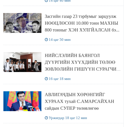
14 цаг 40 мин
Засгийн газар 23 тэрбумыг зарцуулж
НӨӨЦЛӨСӨН 10.000 тонн МАХНЫ
800 тонныг ХЭН ХУЛГЙАЛСАН бэ...
14 цаг 50 мин
НИЙСЛЭЛИЙН БАЯНГОЛ
ДҮҮРГИЙН ХҮҮХДИЙН ТӨЛӨӨ
ЗӨВЛӨЛИЙН ГИШҮҮН СУРАГЧИД
БОЛОВСРОЛЫН ЯАМАНД
16 цаг 18 мин
ЗОЧИЛЛОО
АВЛИГАЧДЫН ХӨРӨНГИЙГ
ХУРААХ тухай С.АМАРСАЙХАН
сайдын СУПЕР төлөвлөгөө
Уржигдар 18 цаг 12 мин