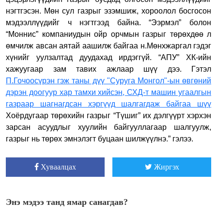
нэгтгэсэн. Мөн сул газрыг эзэмшиж, хороолол босгосон
мэдээллүүдийг ч нэгтгээд байна. “Ээрмэл” болон
“Моннис” компаниудын ойр орчмын газрыг төрөхдөө л
өмчилж авсан аятай аашилж байгаа н.Мөнхжаргал гэдэг
хүнийг уулзалтад дуудахад ирдэггүй. “АПУ” ХК-ийн
хажуугаар зам тавих ажлаар шүү дээ. Гэтэл
П.Гочоосүрэн гэж таны дүү "Суруга Монгол"-ын өвгөний
дэрэн доогуур хар тамхи хийсэн, СХД-т машин угаалгын
газраар шагнагдсан хэргүүд шалгагдаж байгаа шүү
Хоёрдугаар төрөхийн газрыг “Түшиг” их дэлгүүрт хэрхэн
зарсан асуудлыг хуулийн байгууллагаар шалгуулж,
газрыг нь төрөх эмнэлэгт буцаан шилжүүлнэ.” гэлээ.
Хуваалцах
Жиргэх
Энэ мэдээ танд ямар санагдав?