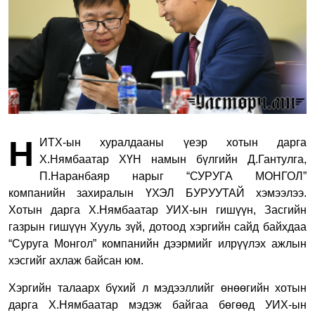
Н
ИТХ-ын хуралдааны үеэр хотын дарга
Х.Нямбаатар ХҮН намын бүлгийн Д.Гантулга,
П.Наранбаяр нарыг “СУРУГА МОНГОЛ”
компанийн захиралын ҮХЭЛ БУРУУТАЙ хэмээлээ.
Хотын дарга Х.Нямбаатар УИХ-ын гишүүн, Засгийн
газрын гишүүн Хууль зүй, дотоод хэргийн сайд байхдаа
“Суруга Монгол” компанийн дээрмийг илрүүлэх ажлын
хэсгийг ахлаж байсан юм.
Хэргийн талаарх бүхий л мэдээллийг өнөөгийн хотын
дарга Х.Нямбаатар мэдэж байгаа бөгөөд УИХ-ын