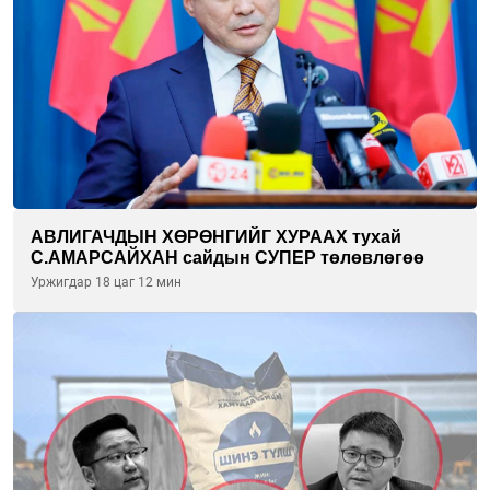
АВЛИГАЧДЫН ХӨРӨНГИЙГ ХУРААХ тухай
С.АМАРСАЙХАН сайдын СУПЕР төлөвлөгөө
Уржигдар 18 цаг 12 мин