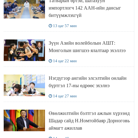
Татварын өртэй, шатахуун
импортлогч 142 ААН-ийн дансыг
битүүмжлэхгүй
13 цаг 57 мин
Зүүн Азийн волейболын АШТ:
Монголын шигшээ ялалтаар эхэллээ
14 цаг 22 мин
Нэгдүгээр ангийн элсэлтийн онлайн
бүртгэл 17-ны өдрөөс эхэлнэ
14 цаг 27 мин
Өвөлжилтийн бэлтгэл ажлын хүрээнд
Шадар сайд Н.Номтойбаяр Дорноговь
аймагт ажиллав