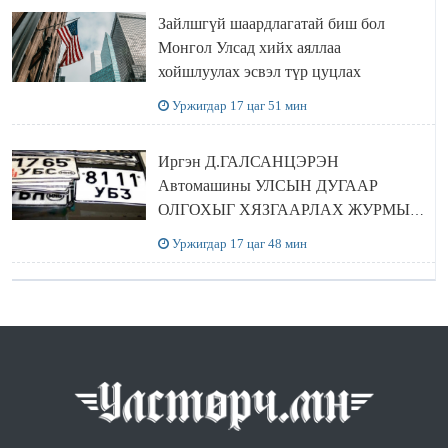
Зайлшгүй шаардлагатай биш бол
Монгол Улсад хийх аяллаа
хойшлуулах эсвэл түр цуцлах
Уржигдар 17 цаг 51 мин
Иргэн Д.ГАЛСАНЦЭРЭН
Автомашины УЛСЫН ДУГААР
ОЛГОХЫГ ХЯЗГААРЛАХ ЖУРМЫГ
ЦУЦЛУУЛАХ санал гаргажээ
Уржигдар 17 цаг 48 мин