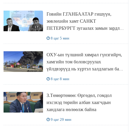
Говийн Г.ГАНБААТАР гишүүн,
зөвлөхийн хамт САНКТ
ПЕТЕРБУРГТ зугаалах замын зардлаа
“ИНҮТ” ТӨХХК даажээ
8 цаг 5 мин
ОХУ-ын түлшний хямрал гүнзгийрч,
хамгийн том боловсруулах
үйлдвэрүүд нь хүртэл халдлагын бай
болов
8 цаг 8 мин
З.Төмөртөмөө: Өргөдөл, гомдол
ихсэхэд төрийн албан хаагчдын
хандлага нөлөөлж байна
9 цаг 29 мин