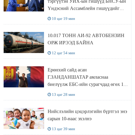
тэргүүтэй УИХ-ын гишүүд БНСУ-ын
Үндэсний Ассамблейн гишүүдийг
хүлээн авч уулзав
10 цаг 19 мин
10.017 ТОНН АИ-92 АВТОБЕНЗИН
ОРЖ ИРЭЭД БАЙНА
12 цаг 54 мин
Ерөнхий сайд асан
Г.ЗАНДАНШАТАР амласнаа
биелүүлж ЕБС-ийн сурагчдад өгөх 10.
МЯНГАН ШАТРАА хүлээн авчээ
13 цаг 28 мин
Нийслэлийн цэцэрлэгийн бүртгэл энэ
сарын 10-наас эхэлнэ
13 цаг 39 мин