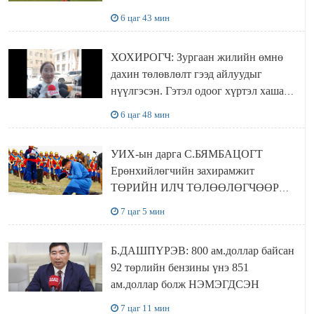
6 цаг 43 мин
ХОХИРОГЧ: Зургаан жилийн өмнө
дахин төлөвлөлт гээд айлуудыг
нүүлгэсэн. Гэтэл одоог хүртэл хашаа
байшин ч байхгүй, орон сууц ч
6 цаг 48 мин
байхгүй хаана амьдрахаа мэдэхгүй явж
байна
УИХ-ын дарга С.БЯМБАЦОГТ
Ерөнхийлөгчийн захирамжит
ТӨРИЙН ИЛЧ ТӨЛӨӨЛӨГЧӨӨР
Сутай хайрханы тахилгад оролцжээ
7 цаг 5 мин
Б.ДАШПҮРЭВ: 800 ам.доллар байсан
92 төрлийн бензины үнэ 851
ам.доллар болж НЭМЭГДСЭН
7 цаг 11 мин