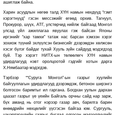
ашиглаж байна.
Харин асуудлын нөгөө талд ХҮН намын нөхдүүд “гэмт
хэрэгтнүүд” гэсэн мессэжийг өгөөд орхив. Тагнуул,
Прокурор, шүүх, АТГ, улстөрчид нийлж байгаад Монгол
улсад үйл ажиллагаа явуулах гэж байсан Японы
иргэнийг “хар тамхи” татаж нас барсан хэмээн хэрэг
зохиож түүний эхлүүлсэн бизнесийг дээрэмдэн хөлжсөн
хэсэг бүлэг байдаг тухай Хууль зүйн сайдууд мэдэгдээд
буй. Тэр хэрэгт НИТХ-ын төлөөлөгч ХҮН намын
удирдлагууд нэвт оролцоотой гэдгийг хотын дарга
Х.Нямбаатар мэдэгдэв.
Тэрбээр ““Суруга Монгол”-ын газрыг хуулийн
байгууллагын удирдлагууд дээрэмдэж, бетонон ширэнгэ
болгосон баримтыг ил гаргана. Богдхан уулын дархан
цаазат газрыг үе үеийн Байгаль орчны сайд нар зарж,
бүх аманд нь отог нэрээр газар авч, барилга барин
өнөөдрийн нөхцөлийг үүсгэсэн байгаа юм. Сургууль,
цэцэрлэгүүдийн газрыг бусдад олгосон мэдээллүүдийг