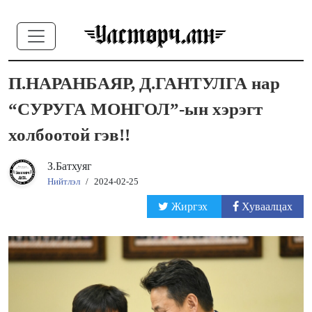
П.НАРАНБАЯР, Д.ГАНТУЛГА нар
“СУРУГА МОНГОЛ”-ын хэрэгт
холбоотой гэв!!
З.Батхуяг
Нийтлэл
/
2024-02-25
Жиргэх
Хуваалцах