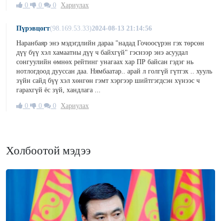
0
0
0
Хариулах
Пүрэвцогт
(98.169.53.33)
2024-08-13 21:14:56
Наранбаяр энэ мэдэгдлийн дараа "надад Гочоосүрэн гэх төрсөн
дүү бүү хэл хамаатны дүү ч байхгүй" гэснээр энэ асуудал
сонгуулийн өмнөх рейтинг унагаах хар ПР байсан гэдэг нь
нотлогдоод дууссан даа. Нямбаатар.. арай л голгүй гүтгэх .. хууль
зүйн сайд бүү хэл хөнгөн гэмт хэргээр шийтгэгдсэн хүнээс ч
гарахгүй ёс зүй, хандлага ...
0
0
0
Хариулах
Холбоотой мэдээ