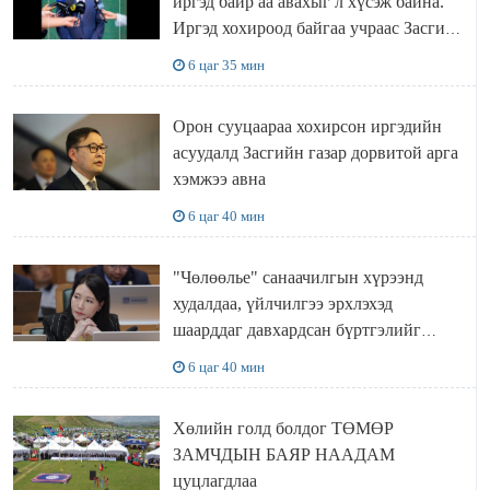
иргэд байр аа авахыг л хүсэж байна.
Иргэд хохироод байгаа учраас Засгийн
газар доривтой арга хэмжээ авч
6 цаг 35 мин
ажиллана
Орон сууцаараа хохирсон иргэдийн
асуудалд Засгийн газар дорвитой арга
хэмжээ авна
6 цаг 40 мин
"Чөлөөлье" санаачилгын хүрээнд
худалдаа, үйлчилгээ эрхлэхэд
шаарддаг давхардсан бүртгэлийг
хүчингүй болгох тогтоолын төслийг
6 цаг 40 мин
баталлаа
Хөлийн голд болдог ТӨМӨР
ЗАМЧДЫН БАЯР НААДАМ
цуцлагдлаа