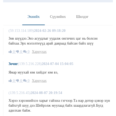
Эхнийх
Сүүлийнх
Шилдэг
(59.153.114.189)
2024-02-26 09:18:20
Зөв шүүдээ.Энэ асуудлыг уудалж онгичих цаг нь болсон
байхаа.Эрх мэлэлтнүүд арай давраад байсан байх шүү
0
0
0
Хариулах
Зочиг
(139.5.216.228)
2024-07-04 15:04:05
Ямар муухай юм хийдэг юм вэ,
0
0
0
Хариулах
(139.5.216.45)
2024-08-07 20:19:54
Хэрээ хэрээнийхээ харыг гайхна гэгчээр.Та нар дотор цэвэр хүн
байхгүй шүү дээ.Шейрэлж муулаад байх шаардлагагүй.Бүгд
адилхан байж.