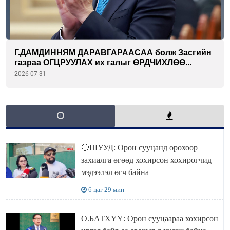
Г.ДАМДИННЯМ ДАРАВГАРААСАА болж Засгийн
газраа ОГЦРУУЛАХ их галыг ӨРДЧИХЛӨӨ...
2026-07-31
🔴ШУУД: Орон сууцанд орохоор
захиалга өгөөд хохирсон хохирогчид
мэдээлэл өгч байна
6 цаг 29 мин
О.БАТХҮҮ: Орон сууцаараа хохирсон