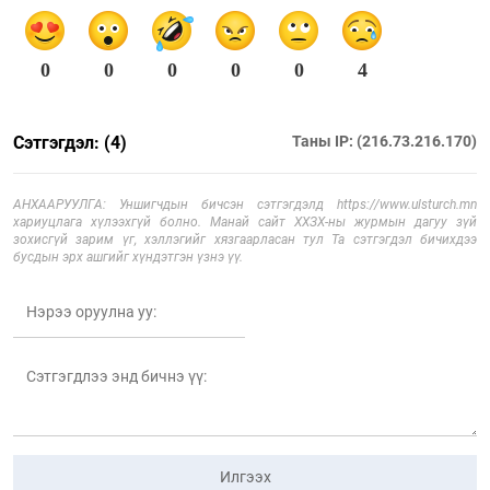
0
0
0
0
0
4
Сэтгэгдэл: (4)
Таны IP: (216.73.216.170)
АНХААРУУЛГА: Уншигчдын бичсэн сэтгэгдэлд https://www.ulsturch.mn
хариуцлага хүлээхгүй болно. Манай сайт ХХЗХ-ны журмын дагуу зүй
зохисгүй зарим үг, хэллэгийг хязгаарласан тул Та сэтгэгдэл бичихдээ
бусдын эрх ашгийг хүндэтгэн үзнэ үү.
Илгээх