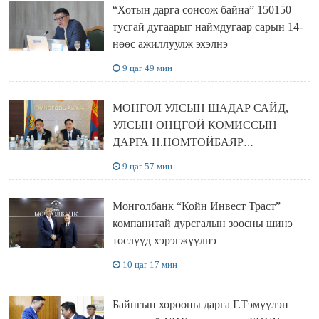
“Хотын дарга сонсож байна” 150150
тусгай дугаарыг наймдугаар сарын 14-
нөөс ажиллуулж эхэлнэ
9 цаг 49 мин
МОНГОЛ УЛСЫН ШАДАР САЙД,
УЛСЫН ОНЦГОЙ КОМИССЫН
ДАРГА Н.НОМТОЙБАЯР
ӨМНӨГОВЬ АЙМАГТ
9 цаг 57 мин
АЖИЛЛАЛАА
Монголбанк “Койн Инвест Траст”
компанитай дурсгалын зоосны шинэ
төслүүд хэрэгжүүлнэ
10 цаг 17 мин
Байнгын хорооны дарга Г.Тэмүүлэн