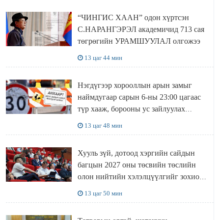
“ЧИНГИС ХААН” одон хүртсэн
С.НАРАНГЭРЭЛ академичид 713 сая
төгрөгийн УРАМШУУЛАЛ олгожээ
13 цаг 44 мин
Нэгдүгээр хорооллын арын замыг
наймдугаар сарын 6-ны 23:00 цагаас
түр хааж, борооны ус зайлуулах
шугамын хөндлөн сэтэлгээ хийнэ
13 цаг 48 мин
Хууль зүй, дотоод хэргийн сайдын
багцын 2027 оны төсвийн төслийн
олон нийтийн хэлэлцүүлгийг зохион
байгууллаа
13 цаг 50 мин