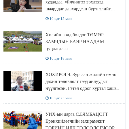
худалдаа, үйлчилгээ эрхлэхэд
шаарддаг давхардсан бүртгэлийг
хүчингүй болгох тогтоолын төслийг
10 цаг 15 мин
баталлаа
Хөлийн голд болдог ТӨМӨР
ЗАМЧДЫН БАЯР НААДАМ
цуцлагдлаа
10 цаг 18 мин
ХОХИРОГЧ: Зургаан жилийн өмнө
дахин төлөвлөлт гээд айлуудыг
нүүлгэсэн. Гэтэл одоог хүртэл хашаа
байшин ч байхгүй, орон сууц ч
10 цаг 23 мин
байхгүй хаана амьдрахаа мэдэхгүй явж
байна
УИХ-ын дарга С.БЯМБАЦОГТ
Ерөнхийлөгчийн захирамжит
ТӨРИЙН ИЛЧ ТӨЛӨӨЛӨГЧӨӨР