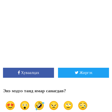
Хуваалцах
Жиргэх
Энэ мэдээ танд ямар санагдав?