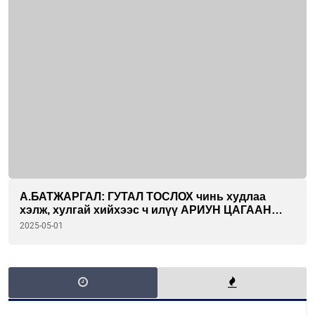
А.БАТЖАРГАЛ: ГУТАЛ ТОСЛОХ чинь худлаа
хэлж, хулгай хийхээс ч илүү АРИУН ЦАГААН
ХӨДӨЛМӨР шүү дээ...
2025-05-01