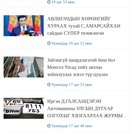
19 цаг 53 мин
ЗОЧИЛЛОО
АВЛИГАЧДЫН ХӨРӨНГИЙГ
ХУРААХ тухай С.АМАРСАЙХАН
сайдын СУПЕР төлөвлөгөө
Уржигдар 18 цаг 12 мин
Зайлшгүй шаардлагатай биш бол
Монгол Улсад хийх аяллаа
хойшлуулах эсвэл түр цуцлах
Уржигдар 17 цаг 51 мин
Иргэн Д.ГАЛСАНЦЭРЭН
Автомашины УЛСЫН ДУГААР
ОЛГОХЫГ ХЯЗГААРЛАХ ЖУРМЫГ
ЦУЦЛУУЛАХ санал гаргажээ
Уржигдар 17 цаг 48 мин