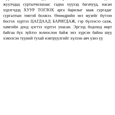
жуулчдад сурталчилахаас гадна хүүхэд багачууд, насан
хүрэгчдэд ХУУР ТОГЛОХ арга барилыг зааж сургадаг
сургалтын төвтэй болжээ. Өнөөдрийн энэ музейг бүтээн
босгох хүртэл ЦАГДААД БАРИГДАЖ, гэр бүлээсээ салж,
хамгийн доод цэгтээ хүртэл унасан. Эргээд бодоход өөрт
байгаа бүх зүйлээ золиослон байж энэ хүрсэн байна шүү
хэмээсэн түүний тухай нэвтрүүлгийг хүлээн авч үзнэ үү