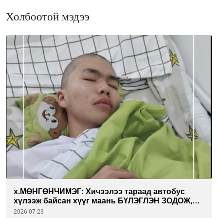
Холбоотой мэдээ
х.МӨНГӨНЧИМЭГ: Хичээлээ тараад автобус
хүлээж байсан хүүг маань БҮЛЭГЛЭН ЗОДОЖ,
хүнд гэмтэл учруулсан. Хүүгээ эрүүл болгохын
2026-07-23