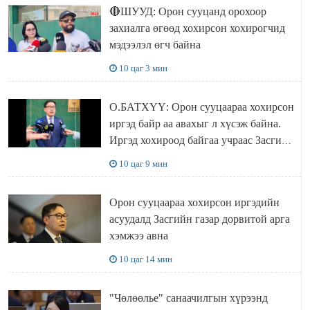
🔴ШУУД: Орон сууцанд орохоор
захиалга өгөөд хохирсон хохирогчид
мэдээлэл өгч байна
10 цаг 3 мин
О.БАТХҮҮ: Орон сууцаараа хохирсон
иргэд байр аа авахыг л хүсэж байна.
Иргэд хохироод байгаа учраас Засгийн
газар доривтой арга хэмжээ авч
10 цаг 9 мин
ажиллана
Орон сууцаараа хохирсон иргэдийн
асуудалд Засгийн газар дорвитой арга
хэмжээ авна
10 цаг 14 мин
"Чөлөөлье" санаачилгын хүрээнд