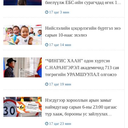
биелүүлж ЕБС-ийн сурагчдад өгөх 10.
МЯНГАН ШАТРАА хүлээн авчээ
17 цаг 3 мин
Нийслэлийн цэцэрлэгийн бүртгэл энэ
сарын 10-наас эхэлнэ
17 цаг 14 мин
“ЧИНГИС ХААН” одон хүртсэн
С.НАРАНГЭРЭЛ академичид 713 сая
төгрөгийн УРАМШУУЛАЛ олгожээ
17 цаг 19 мин
Нэгдүгээр хорооллын арын замыг
наймдугаар сарын 6-ны 23:00 цагаас
түр хааж, борооны ус зайлуулах
шугамын хөндлөн сэтэлгээ хийнэ
17 цаг 23 мин