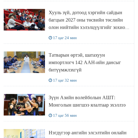
Хууль зүй, дотоод хэргийн сайдын
багцын 2027 оны төсвийн төслийн
олон нийтийн хэлэлцүүлгийг зохион
байгууллаа
17 цаг 24 мин
Татварын өртэй, шатахуун
импортлогч 142 ААН-ийн дансыг
битүүмжлэхгүй
17 цаг 32 мин
Зүүн Азийн волейболын АШТ:
Монголын шигшээ ялалтаар эхэллээ
17 цаг 56 мин
Нэгдүгээр ангийн элсэлтийн онлайн