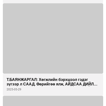
төлөө бүх зүйлээ зориулж байна.
Т.БАЯНЖАРГАЛ: Хөгжлийн бэрхшээл гэдэг
зүгээр л СААД. Өөрийгөө ялж, АЙДСАА ДИЙЛЖ
тэмцээний тайзан дээр гарах ҮНЭХЭЭР САЙХАН
2025-05-29
МЭДРЭМЖ өгсөн