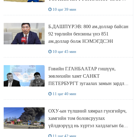
Сутай хайрханы тахилгад оролцжээ
10 цаг 39 мин
Б.ДАШПҮРЭВ: 800 ам.доллар байсан
92 төрлийн бензины үнэ 851
ам.доллар болж НЭМЭГДСЭН
10 цаг 45 мин
Говийн Г.ГАНБААТАР гишүүн,
зөвлөхийн хамт САНКТ
ПЕТЕРБУРГТ зугаалах замын зардлаа
“ИНҮТ” ТӨХХК даажээ
11 цаг 40 мин
ОХУ-ын түлшний хямрал гүнзгийрч,
хамгийн том боловсруулах
үйлдвэрүүд нь хүртэл халдлагын бай
болов
11 цаг 42 мин