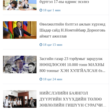
бүртгэл 17-ны өдрөөс эхэлнэ
18 цаг 1 мин
Өвөлжилтийн бэлтгэл ажлын хүрээнд
Шадар сайд Н.Номтойбаяр Дорноговь
аймагт ажиллав
18 цаг 15 мин
Засгийн газар 23 тэрбумыг зарцуулж
НӨӨЦЛӨСӨН 10.000 тонн МАХНЫ
800 тонныг ХЭН ХУЛГЙАЛСАН бэ...
18 цаг 24 мин
НИЙСЛЭЛИЙН БАЯНГОЛ
ДҮҮРГИЙН ХҮҮХДИЙН ТӨЛӨӨ
ЗӨВЛӨЛИЙН ГИШҮҮН СУРАГЧИД
БОЛОВСРОЛЫН ЯАМАНД