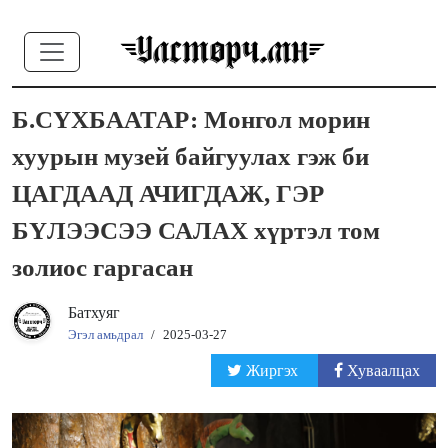
Б.СҮХБААТАР: Монгол морин
хуурын музей байгуулах гэж би
ЦАГДААД АЧИГДАЖ, ГЭР
БҮЛЭЭСЭЭ САЛАХ хүртэл том
золиос гаргасан
Батхуяг
Эгэл амьдрал
/
2025-03-27
Жиргэх
Хуваалцах