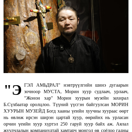
"Э
ГЭЛ АМЬДРАЛ" нэвтрүүлгийн шинэ дугаарын
зочноор МУСТА, Морин хуур судлаач, урлаач,
"Жонон хар" Морин хуурын музейн захирал
Б.Сүхбаатар оролцлоо. Түүний үүсгэн байгуулсан МОРИН
ХУУРЫН МУЗЕЙД Богд хааны үеийн хуучны хуураас өөрт
нь өвлөж ирсэн ширэн цартай хуур, өөрийнх нь урласан
орчин үеийн хуур хүртэл 250 гаруй хуур байх аж. Аялал
жуулчлалын компаниудтай хамтарч монгол өв соёлоо гадны