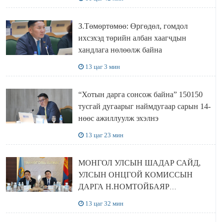
З.Төмөртөмөө: Өргөдөл, гомдол
ихсэхэд төрийн албан хаагчдын
хандлага нөлөөлж байна
13 цаг 3 мин
“Хотын дарга сонсож байна” 150150
тусгай дугаарыг наймдугаар сарын 14-
нөөс ажиллуулж эхэлнэ
13 цаг 23 мин
МОНГОЛ УЛСЫН ШАДАР САЙД,
УЛСЫН ОНЦГОЙ КОМИССЫН
ДАРГА Н.НОМТОЙБАЯР
ӨМНӨГОВЬ АЙМАГТ
13 цаг 32 мин
АЖИЛЛАЛАА