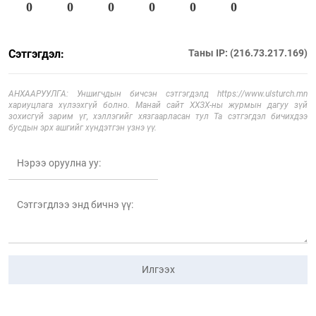
0
0
0
0
0
0
Сэтгэгдэл:
Таны IP: (216.73.217.169)
АНХААРУУЛГА: Уншигчдын бичсэн сэтгэгдэлд https://www.ulsturch.mn
хариуцлага хүлээхгүй болно. Манай сайт ХХЗХ-ны журмын дагуу зүй
зохисгүй зарим үг, хэллэгийг хязгаарласан тул Та сэтгэгдэл бичихдээ
бусдын эрх ашгийг хүндэтгэн үзнэ үү.
Илгээх