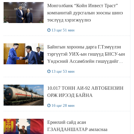
Монголбанк “Койн Инвест Траст”
компанитай дурсгалын зоосны шинэ
төслүүд хэрэгжүүлнэ
13 цаг 51 мин
Байнгын хорооны дарга Г.Тэмүүлэн
тэргүүтэй УИХ-ын гишүүд БНСУ-ын
Үндэсний Ассамблейн гишүүдийг
хүлээн авч уулзав
13 цаг 53 мин
10.017 ТОНН АИ-92 АВТОБЕНЗИН
ОРЖ ИРЭЭД БАЙНА
16 цаг 28 мин
Ерөнхий сайд асан
Г.ЗАНДАНШАТАР амласнаа