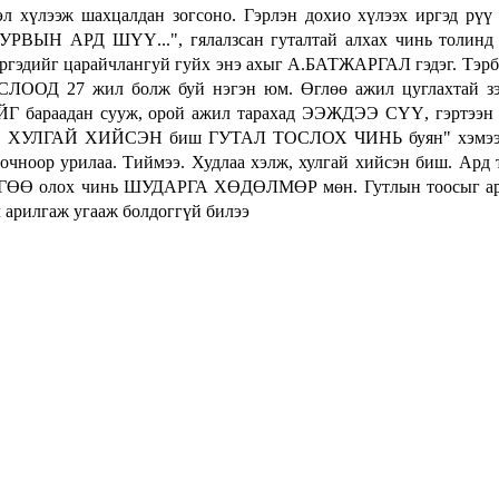
л хүлээж шахцалдан зогсоно. Гэрлэн дохио хүлээх иргэд рүү
Н АРД ШҮҮ...", гялалзсан гуталтай алхах чинь толинд 
иргэдийг царайчлангуй гуйх энэ ахыг А.БАТЖАРГАЛ гэдэг. Тэрб
СЛООД 27 жил болж буй нэгэн юм. Өглөө ажил цуглахтай зэ
 бараадан сууж, орой ажил тарахад ЭЭЖДЭЭ СҮҮ, гэртээн
ЛЖ, ХУЛГАЙ ХИЙСЭН биш ГУТАЛ ТОСЛОХ ЧИНЬ буян" хэмээ
ноор урилаа. Тиймээ. Худлаа хэлж, хулгай хийсэн биш. Ард
Ө олох чинь ШУДАРГА ХӨДӨЛМӨР мөн. Гутлын тоосыг ар
рилгаж угааж болдоггүй билээ