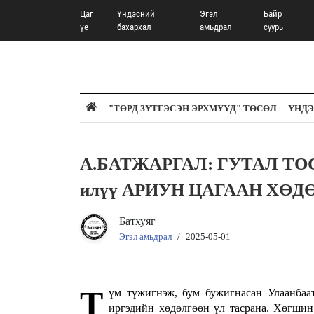
Цаг
Үндэсний
Эгэл
Байр
үе
бахархал
амьдрал
суурь
"ТӨРД ЗҮТГЭСЭН ЭРХМҮҮД" ТӨСӨЛ
ҮНДЭ
А.БАТЖАРГАЛ: ГУТАЛ ТОСЛО
илүү АРИУН ЦАГААН ХӨДӨЛ
Батхуяг
Эгэл амьдрал
/
2025-05-01
Т
үм түжигнэж, бум бужигнасан Улаанбаат
иргэдийн хөдөлгөөн үл тасрана. Хөгшин 