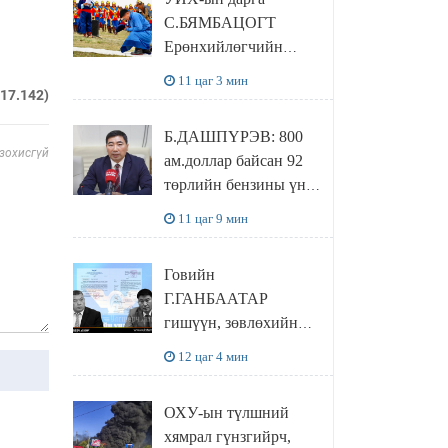
байхгүй, орон сууц ч
С.БЯМБАЦОГТ
байхгүй хаана
Ерөнхийлөгчийн
амьдрахаа мэдэхгүй
захирамжит ТӨРИЙН
явж байна
11 цаг 3 мин
ИЛЧ
217.142)
ТӨЛӨӨЛӨГЧӨӨР
Б.ДАШПҮРЭВ: 800
Сутай хайрханы
 зохисгүй
ам.доллар байсан 92
тахилгад оролцжээ
төрлийн бензины үнэ
851 ам.доллар болж
11 цаг 9 мин
НЭМЭГДСЭН
Говийн
Г.ГАНБААТАР
гишүүн, зөвлөхийн
хамт САНКТ
12 цаг 4 мин
ПЕТЕРБУРГТ
зугаалах замын
ОХУ-ын түлшний
зардлаа “ИНҮТ”
хямрал гүнзгийрч,
ТӨХХК даажээ