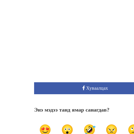
Хуваалцах
Энэ мэдээ танд ямар санагдав?