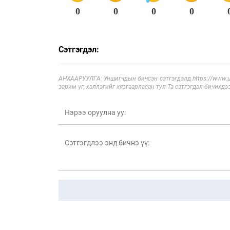
0
0
0
0
Сэтгэгдэл:
АНХААРУУЛГА: Уншигчдын бичсэн сэтгэгдэлд https://www.ul
зарим үг, хэллэгийг хязгаарласан тул Та сэтгэгдэл бичихдэ