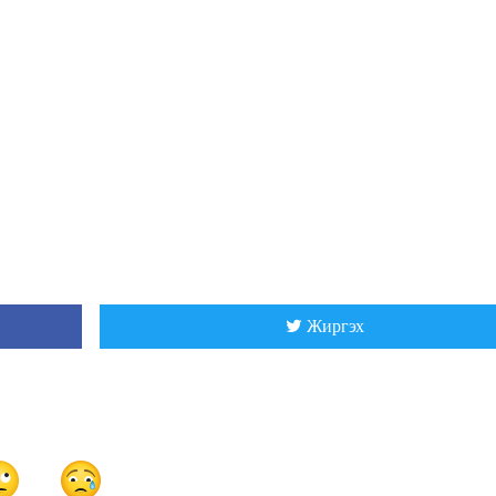
Жиргэх