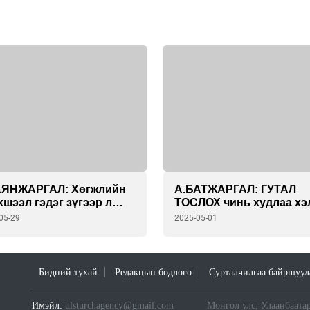
АЯНЖАРГАЛ: Хөгжлийн
А.БАТЖАРГАЛ: ГУТАЛ
хшээл гэдэг зүгээр л
ТОСЛОХ чинь худлаа хэ
Д. Өөрийгөө ялж,
хулгай хийхээс ч илүү
05-29
2025-05-01
САА ДИЙЛЖ тэмцээний
АРИУН ЦАГААН ХӨДӨЛ
зан дээр гарах ҮНЭХЭЭР
шүү дээ...
ХАН МЭДРЭМЖ өгсөн
Бидний тухай
Редакцын бодлого
Сурталчилгаа байршуул
Имэйл:
ulsturchagency@gmail.com
Монгол улс, Улаанбаатар