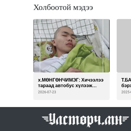
Холбоотой мэдээ
х.МӨНГӨНЧИМЭГ: Хичээлээ
Т.Б
тараад автобус хүлээж
бэр
байсан хүүг маань
САА
2026-07-23
2025-
БҮЛЭГЛЭН ЗОДОЖ, хүнд
АЙД
гэмтэл учруулсан. Хүүгээ
тай
эрүүл болгохын төлөө бүх
САЙ
зүйлээ зориулж байна.