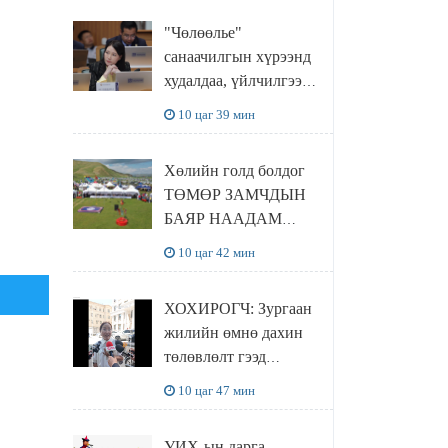
"Чөлөөлье"
санаачилгын хүрээнд
худалдаа, үйлчилгээ
эрхлэхэд шаарддаг
10 цаг 39 мин
давхардсан
бүртгэлийг хүчингүй
Хөлийн голд болдог
болгох тогтоолын
ТӨМӨР ЗАМЧДЫН
төслийг баталлаа
БАЯР НААДАМ
цуцлагдлаа
10 цаг 42 мин
ХОХИРОГЧ: Зургаан
жилийн өмнө дахин
төлөвлөлт гээд
айлуудыг нүүлгэсэн.
10 цаг 47 мин
Гэтэл одоог хүртэл
хашаа байшин ч
УИХ-ын дарга