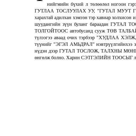
нийгмийн бүхий л төлөөлөл ногоон гэрэ
ГУТЛАА ТОСЛУУЛАХ УУ, "ГУТАЛ МУУТ ГУРВЫ
харахтай адилхан хэмээн тэр хавиар холхисон 
шуудангийн зүүн буланг бараадан ГУТАЛ ТО
ТОЛГОЙТООС автобусанд сууж ТӨВ ТАЛБАЙГ
түлээгээ аваад очих тэрбээр "ХУДЛАА ХЭ
түүнийг "ЭГЭЛ АМЬДРАЛ" нэвтрүүлгийнхээ зоч
нүдэн дээр ГУТАЛ ТОСЛОЖ, ТАЛХНЫ МӨНГӨ
өнгөлж болно. Харин СЭТГЭЛИЙН ТООСЫГ л а