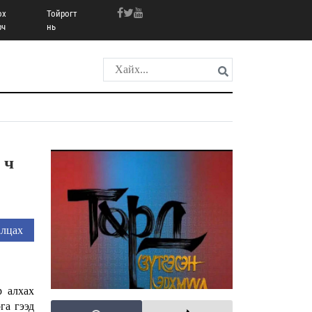
ох
Тойрогт
рч
нь
 ч
лцах
р алхах
га гээд