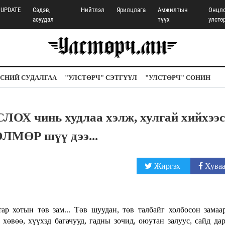
UPDATE
Сэдэв,
Нийтлэл
Ярилцлага
Амжилтын
Онцл
асуудал
түүх
улстө
СНИЙ СУДАЛГАА
"УЛСТӨРЧ" СЭТГҮҮЛ
"УЛСТӨРЧ" СОНИН
Х чинь худлаа хэлж, хулгай хийхээс
МӨР шүү дээ...
Жиргэх
Хуваа
ар хотын төв зам... Төв шуудан, төв талбайг холбосон замаа
хөвөө, хүүхэд багачууд, гадны зочид, оюутан залуус, сайд дар