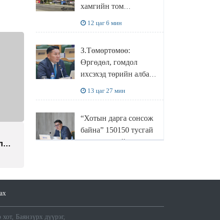
хамгийн том
боловсруулах
12 цаг 6 мин
үйлдвэрүүд нь хүртэл
халдлагын бай болов
З.Төмөртөмөө:
Өргөдөл, гомдол
ихсэхэд төрийн албан
хаагчдын хандлага
13 цаг 27 мин
нөлөөлж байна
“Хотын дарга сонсож
байна” 150150 тусгай
дугаарыг наймдугаар
лж,
сарын 14-нөөс
13 цаг 47 мин
МӨР
ажиллуулж эхэлнэ
МОНГОЛ УЛСЫН
ах
ШАДАР САЙД,
УЛСЫН ОНЦГОЙ
 хот, Баянзүрх дүүрэг,