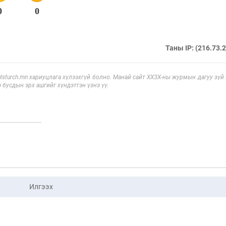
0
0
Таны IP: (216.73.
sturch.mn хариуцлага хүлээхгүй болно. Манай сайт ХХЗХ-ны журмын дагуу зүй
э бусдын эрх ашгийг хүндэтгэн үзнэ үү.
Илгээх