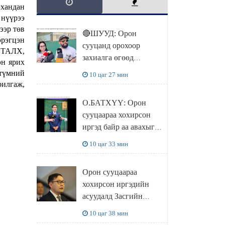
 хандан
нүүрээ
ээр төв
🔴ШУУД: Орон
рэгцэн
сууцанд орохоор
 ТАЛХ,
захиалга өгөөд
н ярих
хохирсон хохирогчид
 түмний
10 цаг 27 мин
мэдээлэл өгч байна
илгаж,
О.БАТХҮҮ: Орон
сууцаараа хохирсон
иргэд байр аа авахыг л
хүсэж байна. Иргэд
10 цаг 33 мин
хохироод байгаа
учраас Засгийн газар
Орон сууцаараа
доривтой арга хэмжээ
хохирсон иргэдийн
авч ажиллана
асуудалд Засгийн
газар дорвитой арга
10 цаг 38 мин
хэмжээ авна