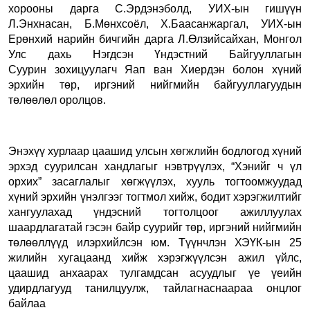
хорооны дарга С.Эрдэнэболд, УИХ-ын гишүүн
Л.Энхнасан, Б.Мөнхсоёл, Х.Баасанжаргал, УИХ-ын
Ерөнхий нарийн бичгийн дарга Л.Өлзийсайхан,
Монгол
Улс дахь Нэгдсэн Үндэстний Байгууллагын
Суурин
зохицуулагч Яап ван Хиердэн болон
хүний
эрхийн төр, иргэний нийгмийн байгууллагуудын
төлөөлөл оролцов.
Энэхүү хурлаар цаашид улсын хөгжлийн бодлогод хүний
эрхэд суурилсан хандлагыг нэвтрүүлэх, “Хэнийг ч үл
орхих” засаглалыг хөгжүүлэх, хууль тогтоомжуудад
хүний эрхийн үнэлгээг тогтмол хийж, бодит хэрэгжилтийг
хангуулахад үндэсний тогтолцоог ажиллуулах
шаардлагатай гэсэн байр суурийг төр, иргэний нийгмийн
төлөөллүүд илэрхийлсэн юм. Түүнчлэн ХЭҮК-ын 25
жилийн хугацаанд хийж хэрэгжүүлсэн ажил үйлс,
цаашид анхаарах тулгамдсан асуудлыг үе үеийн
удирдлагууд танилцуулж, тайлагнаснаараа онцлог
байлаа