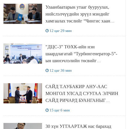
Улаанбаатарын утааг бууруулах,
нийслэлчүүдийн эрүүл мэндийг
хамгаалах төслийг “Чингис хаан
баялгийн сан нэгдэл” ХХК-тай
12 цаг 29 мин
хамтран хэрэгжүүлнэ
"ДЦС-3” ТӨХК-ийн нэн
шаардлагатай “Турбингенератор-5”-
ын шинэчлэлийн төсвийг
шийдвэрлэхээр болов
12 цаг 36 мин
САЙД Т.АУБАКИР АНУ-ААС
МОНГОЛ УЛСАД СУУГАА ЭЛЧИН
САЙД РИЧАРД БУАНГАНЫГ
ХҮЛЭЭН АВЧ УУЛЗЛАА
15 цаг 6 мин
30 хүн УГГААРТАЖ нас барахад