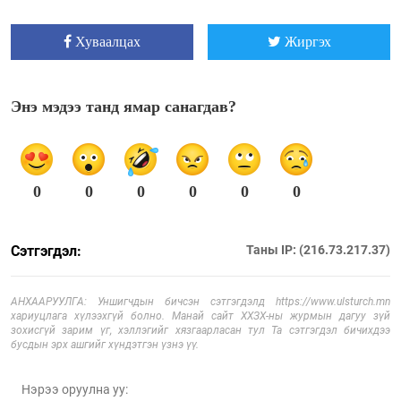
Хуваалцах
Жиргэх
Энэ мэдээ танд ямар санагдав?
0
0
0
0
0
0
Сэтгэгдэл:
Таны IP: (216.73.217.37)
АНХААРУУЛГА: Уншигчдын бичсэн сэтгэгдэлд https://www.ulsturch.mn
хариуцлага хүлээхгүй болно. Манай сайт ХХЗХ-ны журмын дагуу зүй
зохисгүй зарим үг, хэллэгийг хязгаарласан тул Та сэтгэгдэл бичихдээ
бусдын эрх ашгийг хүндэтгэн үзнэ үү.