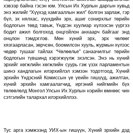
хэвээр байна гэсэн юм. Улсын Их Хурлын даргын хувьд
энэ жилийг “Хүүхэд хамгааллын жил” болгон зарлаж, гэр
бүл, эх нялхас, хүүхдийн эрх, ашиг сонирхлыг төрийн
бодлогын төвд тавьж, Үндсэн хуулиар хүлээсэн үүргээ
бодит ажил болгоход онцгойлон анхаарч байгааг энд
онцлон тэмдэглэв. Мөн
х
үний эрх, эрх чөлөөг
хязгаарласан, зөрчсөн, боомилсон хууль, журмын хүлээс
чөдөр тушааг тайлах “Чөлөөлье” санаачилгыг төрийн
бодлогын түвшинд хэрэгжүүлж эхэлсэн. Энэ нь хүний
эрхийг хөгжлийн хөгжлийн суурь гэж үзэх парламентын
шинэ хандлагын илэрхийлэл хэмээн тодотгоод, Хүний
эрхийн Үндэсний Комиссын үе үеийн гишүүд, ажилтан,
хүний эрхийн хамгаалагчид, иргэний нийгмийн бүх
төлөөлөлд Монгол Улсын Их Хурлын нэрийн өмнөөс чин
сэтгэлийн талархал илэрхийллээ.
Тус арга хэмжээнд УИХ-ын гишүүн, Хүний эрхийн дэд