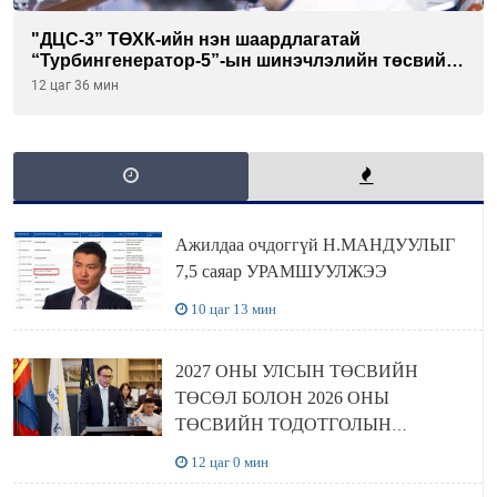
"ДЦС-3” ТӨХК-ийн нэн шаардлагатай
“Турбингенератор-5”-ын шинэчлэлийн төсвийг
шийдвэрлэхээр болов
12 цаг 36 мин
Ажилдаа очдоггүй Н.МАНДУУЛЫГ
7,5 саяар УРАМШУУЛЖЭЭ
10 цаг 13 мин
2027 ОНЫ УЛСЫН ТӨСВИЙН
ТӨСӨЛ БОЛОН 2026 ОНЫ
ТӨСВИЙН ТОДОТГОЛЫН
ТӨСЛИЙН ОЛОН НИЙТИЙН
12 цаг 0 мин
ХЭЛЭЛЦҮҮЛЭГ БОЛЛОО