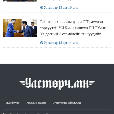
Уржигдар 15 цаг 16 мин
Байнгын хорооны дарга Г.Тэмүүлэн
тэргүүтэй УИХ-ын гишүүд БНСУ-ын
Үндэсний Ассамблейн гишүүдийг
хүлээн авч уулзав
Уржигдар 15 цаг 14 мин
Бидний тухай
Редакцын бодлого
Сурталчилгаа байршуулах