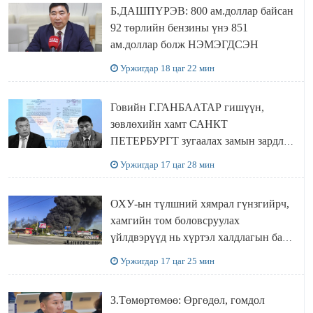
Б.ДАШПҮРЭВ: 800 ам.доллар байсан
92 төрлийн бензины үнэ 851
ам.доллар болж НЭМЭГДСЭН
Уржигдар 18 цаг 22 мин
Говийн Г.ГАНБААТАР гишүүн,
зөвлөхийн хамт САНКТ
ПЕТЕРБУРГТ зугаалах замын зардлаа
“ИНҮТ” ТӨХХК даажээ
Уржигдар 17 цаг 28 мин
ОХУ-ын түлшний хямрал гүнзгийрч,
хамгийн том боловсруулах
үйлдвэрүүд нь хүртэл халдлагын бай
болов
Уржигдар 17 цаг 25 мин
З.Төмөртөмөө: Өргөдөл, гомдол