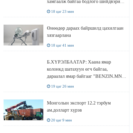
хамгаалж байгаа бодлого шийдвэрийг
ДЭЛХИЙД СУРТАЛЧИЛАХ гол
18 цаг 23 мин
бодлого
Өнөөдөр дараах байршилд цахилгаан
хязгаарлана
18 цаг 41 мин
Б.ХҮРЭЛБААТАР: Хаана ямар
колонкд шатахуун өгч байгаа,
дараалал ямар байгааг "BENZIN.MN”
сайтаас харах боломжтой
19 цаг 26 мин
Монголын экспорт 12.2 тэрбум
ам.долларт хүрэв
20 цаг 9 мин