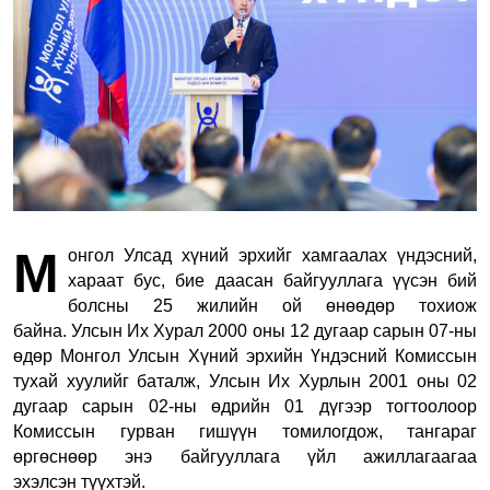
М
онгол Улсад хүний эрхийг хамгаалах үндэсний,
хараат бус, бие даасан байгууллага үүсэн бий
болсны 25 жилийн ой өнөөдөр тохиож
байна.
Улсын Их Хурал 2000 оны 12 дугаар сарын 07-ны
өдөр Монгол Улсын Хүний эрхийн Үндэсний Комиссын
тухай хуулийг баталж, Улсын Их Хурлын 2001 оны 02
дугаар сарын 02-ны өдрийн 01 дүгээр тогтоолоор
Комиссын гурван гишүүн томилогдож, тангараг
өргөснөөр
энэ байгууллага үйл ажиллагаагаа
эхэлсэн
түүхтэй.