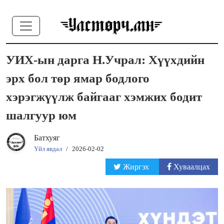
УИХ-ын дарга Н.Учрал: Хүүхдийн
эрх бол төр ямар бодлого
хэрэгжүүлж байгааг хэмжих бодит
шалгуур юм
Батхуяг
Үйл явдал
/
2026-02-02
Жиргэх
Хуваалцах