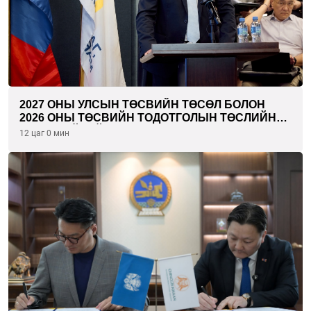
2027 ОНЫ УЛСЫН ТӨСВИЙН ТӨСӨЛ БОЛОН
2026 ОНЫ ТӨСВИЙН ТОДОТГОЛЫН ТӨСЛИЙН
ОЛОН НИЙТИЙН ХЭЛЭЛЦҮҮЛЭГ БОЛЛОО
12 цаг 0 мин