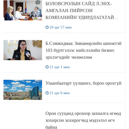
БОЛОВСРОЛЫН САЙД Л.ЭНХ-
АМГАЛАН ПИЙРСОН
КОМПАНИЙН УДИРДЛАГАТАЙ
УУЛЗЛАА
20 цаг 57 мин
Б.Сэмжидмаа: Зөвшөөрлийн шинжтэй
103 бүртгэлээс нийслэлийн бизнес
эрхлэгчдийг чөлөөллөө
21 цаг 1 мин
Улаанбаатарт үүлшинэ, бороо орохгүй
21 цаг 6 мин
Орон сууцанд орохоор захиалга өгөөд
хохирсон хохирогчид мэдээлэл өгч
байна