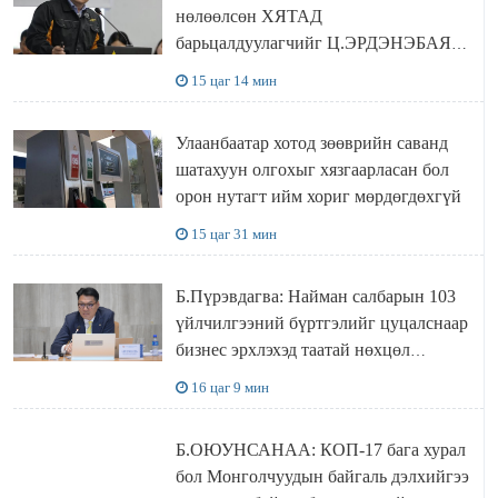
нөлөөлсөн ХЯТАД
барьцалдуулагчийг Ц.ЭРДЭНЭБАЯР
захирал дахин худалдаж авахаар
15 цаг 14 мин
болжээ
Улаанбаатар хотод зөөврийн саванд
шатахуун олгохыг хязгаарласан бол
орон нутагт ийм хориг мөрдөгдөхгүй
15 цаг 31 мин
Б.Пүрэвдагва: Найман салбарын 103
үйлчилгээний бүртгэлийг цуцалснаар
бизнес эрхлэхэд таатай нөхцөл
бүрдэнэ
16 цаг 9 мин
Б.ОЮУНСАНАА: КОП-17 бага хурал
бол Монголчуудын байгаль дэлхийгээ