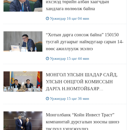
ихсэхэд төрийн албан хаагчдын
хандлага нөлөөлж байна
Уржигдар 16 цаг 04 мин
“Хотын дарга сонсож байна” 150150
тусгай дугаарыг наймдугаар сарын 14-
нөөс ажиллуулж эхэлнэ
Уржигдар 15 цаг 44 мин
МОНГОЛ УЛСЫН ШАДАР САЙД,
УЛСЫН ОНЦГОЙ КОМИССЫН
ДАРГА Н.НОМТОЙБАЯР
ӨМНӨГОВЬ АЙМАГТ
Уржигдар 15 цаг 36 мин
АЖИЛЛАЛАА
Монголбанк “Койн Инвест Траст”
компанитай дурсгалын зоосны шинэ
төслүүд хэрэгжүүлнэ