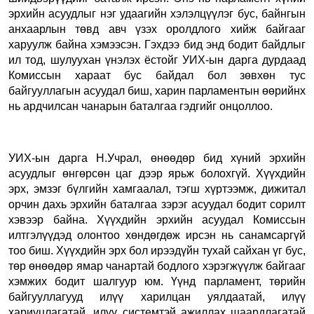
эрхийн асуудлыг нэг удаагийн хэлэлцүүлэг бус, байнгын
анхаарлын төвд авч үзэх оролдлого хийж байгааг
харуулж байна хэмээсэн. Гэхдээ бид энд бодит байдлыг
ил тод, шулуухан үнэлэх ёстойг УИХ-ын дарга дурдаад
Комиссын хараат бус байдал бол зөвхөн тус
байгууллагын асуудал биш, харин парламентын өөрийнх
нь ардчилсан чанарын баталгаа гэдгийг
онцоллоо.
УИХ-ын дарга Н.Учрал, өнөөдөр бид хүний эрхийн
асуудлыг өнгөрсөн цаг дээр ярьж болохгүй. Хүүхдийн
эрх, эмзэг бүлгийн хамгаалал, тэгш хүртээмж, дижитал
орчин дахь эрхийн баталгаа зэрэг асуудал бодит сорилт
хэвээр байна. Хүүхдийн эрхийн асуудал Комиссын
илтгэлүүдэд олонтоо хөндөгдөж ирсэн нь санамсаргүй
тоо биш. Хүүхдийн эрх бол ирээдүйн тухай сайхан үг бус,
төр өнөөдөр ямар чанартай бодлого хэрэгжүүлж байгааг
хэмжих бодит шалгуур юм. Үүнд парламент, төрийн
байгууллагууд илүү харилцан уялдаатай, илүү
хариуцлагатай, илүү системтэй ажиллах шаардлагатай