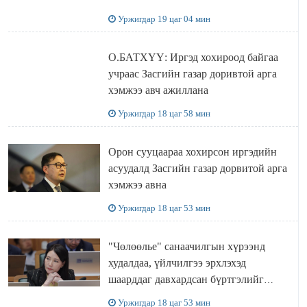
Уржигдар 19 цаг 04 мин
О.БАТХҮҮ: Иргэд хохироод байгаа
учраас Засгийн газар доривтой арга
хэмжээ авч ажиллана
Уржигдар 18 цаг 58 мин
Орон сууцаараа хохирсон иргэдийн
асуудалд Засгийн газар дорвитой арга
хэмжээ авна
Уржигдар 18 цаг 53 мин
"Чөлөөлье" санаачилгын хүрээнд
худалдаа, үйлчилгээ эрхлэхэд
шаарддаг давхардсан бүртгэлийг
хүчингүй болгох тогтоолын төслийг
Уржигдар 18 цаг 53 мин