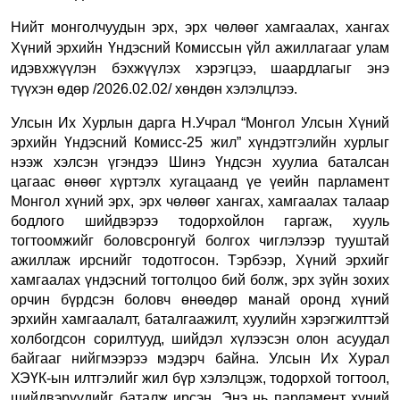
Нийт монголчуудын эрх, эрх чөлөөг хамгаалах, хангах
Хүний эрхийн Үндэсний Комиссын үйл ажиллагааг улам
идэвхжүүлэн бэхжүүлэх хэрэгцээ, шаардлагыг энэ
түүхэн өдөр /2026.02.02/ хөндөн хэлэлцлээ.
Улсын Их Хурлын дарга Н.Учрал “Монгол Улсын Хүний
эрхийн Үндэсний Комисс-25 жил” хүндэтгэлийн хурлыг
нээж хэлсэн үгэндээ Шинэ Үндсэн хуулиа баталсан
цагаас өнөөг хүртэлх хугацаанд үе үеийн парламент
Монгол хүний эрх, эрх чөлөөг хангах, хамгаалах талаар
бодлого шийдвэрээ тодорхойлон гаргаж, хууль
тогтоомжийг боловсронгуй болгох чиглэлээр тууштай
ажиллаж ирснийг тодотгосон. Тэрбээр, Хүний эрхийг
хамгаалах үндэсний тогтолцоо бий болж, эрх зүйн зохих
орчин бүрдсэн боловч өнөөдөр манай оронд хүний
эрхийн хамгаалалт, баталгаажилт, хуулийн хэрэгжилттэй
холбогдсон сорилтууд, шийдэл хүлээсэн олон асуудал
байгааг нийгмээрээ мэдэрч байна.
Улсын Их Хурал
ХЭҮК-ын илтгэлийг жил бүр хэлэлцэж, тодорхой тогтоол,
шийдвэрүүдийг баталж ирсэн. Энэ нь парламент хүний