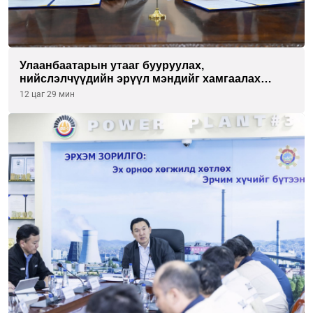
Улаанбаатарын утааг бууруулах,
нийслэлчүүдийн эрүүл мэндийг хамгаалах
төслийг “Чингис хаан баялгийн сан нэгдэл” ХХК-
12 цаг 29 мин
тай хамтран хэрэгжүүлнэ