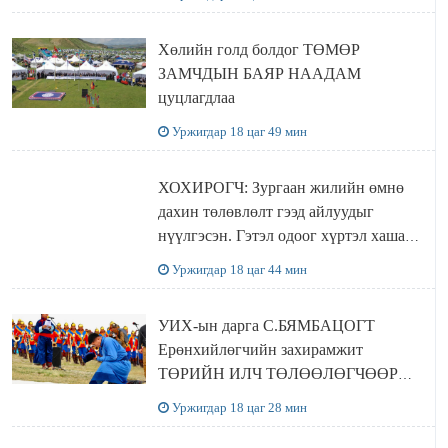
баталлаа
Хөлийн голд болдог ТӨМӨР
ЗАМЧДЫН БАЯР НААДАМ
цуцлагдлаа
Уржигдар 18 цаг 49 мин
ХОХИРОГЧ: Зургаан жилийн өмнө
дахин төлөвлөлт гээд айлуудыг
нүүлгэсэн. Гэтэл одоог хүртэл хашаа
байшин ч байхгүй, орон сууц ч
Уржигдар 18 цаг 44 мин
байхгүй хаана амьдрахаа мэдэхгүй явж
байна
УИХ-ын дарга С.БЯМБАЦОГТ
Ерөнхийлөгчийн захирамжит
ТӨРИЙН ИЛЧ ТӨЛӨӨЛӨГЧӨӨР
Сутай хайрханы тахилгад оролцжээ
Уржигдар 18 цаг 28 мин