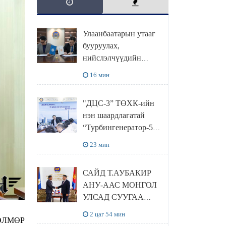
Улаанбаатарын утааг
бууруулах,
нийслэлчүүдийн
эрүүл мэндийг
16 мин
хамгаалах төслийг
“Чингис хаан
"ДЦС-3” ТӨХК-ийн
баялгийн сан нэгдэл”
нэн шаардлагатай
ХХК-тай хамтран
“Турбингенератор-5”-
хэрэгжүүлнэ
ын шинэчлэлийн
23 мин
төсвийг
шийдвэрлэхээр болов
САЙД Т.АУБАКИР
АНУ-ААС МОНГОЛ
УЛСАД СУУГАА
ЭЛЧИН САЙД
2 цаг 54 мин
ДӨЛМӨР
РИЧАРД