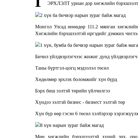
Г
ЭРХЛЭЛТ уриан дор хөгжлийн бэрхшээлтэ
Монгол Улсад өнөөдөр 111.2 мянган хөгжлийн 
Хөгжлийн бэрхшээлтэй иргэдийг дэмжих чиглэлэ
Бичил үйлдвэрлэгчээс жижиг дунд үйлдвэрлэгч
Таны бүртгэл-цогц мэдээлэл төсөл
Хөдөлмөр эрхлэх боломжийг хүн бүрд
Бэрх биш ээлтэй төрийн үйлчилгээ
Хүндээ ээлтэй бизнес - бизнест ээлтэй төр
Хүн бүр өөр гэсэн 6 төсөл хэлбэрээр хэрэгжүүл
Мөн хөгжлийн бэрхшээлтэй хүний эрх, орол