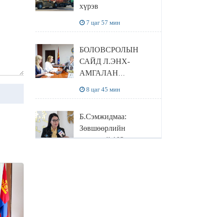
хүрэв
7 цаг 57 мин
БОЛОВСРОЛЫН
САЙД Л.ЭНХ-
АМГАЛАН
ПИЙРСОН
8 цаг 45 мин
КОМПАНИЙН
УДИРДЛАГАТАЙ
Б.Сэмжидмаа:
УУЛЗЛАА
Зөвшөөрлийн
шинжтэй 103
бүртгэлээс
8 цаг 49 мин
нийслэлийн бизнес
эрхлэгчдийг
Улаанбаатарт
чөлөөллөө
үүлшинэ, бороо
орохгүй