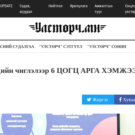
UPDATE
Сэдэв,
Нийтлэл
Ярилцлага
Амжилтын
Онцл
асуудал
түүх
улстө
СНИЙ СУДАЛГАА
"УЛСТӨРЧ" СЭТГҮҮЛ
"УЛСТӨРЧ" СОНИН
эдийн чиглэлээр 6 ЦОГЦ АРГА ХЭМЖЭ
Жиргэх
Хуваа