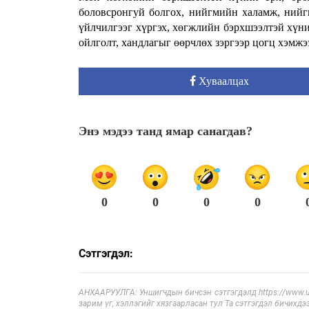
боловсронгуй болгох, нийгмийн халамж, нийгм
үйлчилгээг хүргэх, хөгжлийн бэрхшээлтэй хүни
ойлголт, хандлагыг өөрчлөх зэргээр цогц хэмжэ
Хуваалцах
Энэ мэдээ танд ямар санагдав?
0
0
0
0
Сэтгэгдэл:
АНХААРУУЛГА: Уншигчдын бичсэн сэтгэгдэлд https://www.ul
зарим үг, хэллэгийг хязгаарласан тул Та сэтгэгдэл бичихдэ