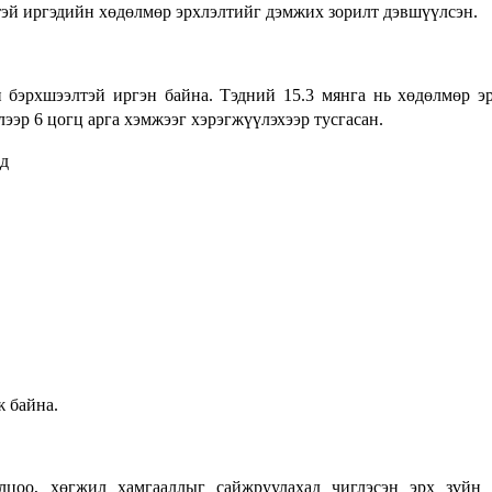
й иргэдийн хөдөлмөр эрхлэлтийг дэмжих зорилт дэвшүүлсэн.
бэрхшээлтэй иргэн байна. Тэдний 15.3 мянга нь хөдөлмөр эр
эр 6 цогц арга хэмжээг хэрэгжүүлэхээр тусгасан.
ж байна.
цоо, хөгжил хамгааллыг сайжруулахад чиглэсэн эрх зүйн 