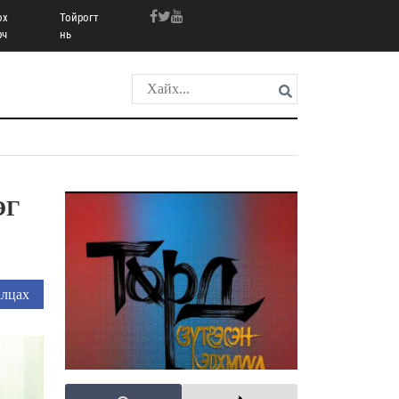
ох
Тойрогт
рч
нь
ЭГ
лцах