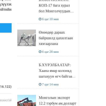
нөхцөл бүрдэнэ
үзүүлэх
КОП-17 бага хурал
нийтийн
бол Монголчуудын
байгаль дэлхийгээ
6 цаг 10 мин
хамгаалж байгаа
бодлого шийдвэрийг
Өнөөдөр дараах
ДЭЛХИЙД
байршилд цахилгаан
СУРТАЛЧИЛАХ гол
хязгаарлана
бодлого
6 цаг 28 мин
Б.ХҮРЭЛБААТАР:
Хаана ямар колонкд
шатахуун өгч байгаа,
дараалал ямар байгааг
7 цаг 14 мин
216.122)
"BENZIN.MN”
сайтаас харах
Монголын экспорт
боломжтой
 зохисгүй
12.2 тэрбум ам.долларт