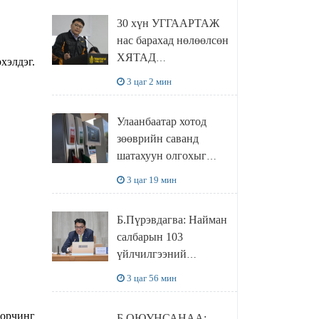
БУАНГАНЫГ
30 хүн УГГААРТАЖ
ХҮЛЭЭН АВЧ
нас барахад нөлөөлсөн
УУЛЗЛАА
ХЯТАД
хэлдэг.
барьцалдуулагчийг
3 цаг 2 мин
Ц.ЭРДЭНЭБАЯР
захирал дахин
Улаанбаатар хотод
худалдаж авахаар
зөөврийн саванд
болжээ
шатахуун олгохыг
хязгаарласан бол орон
3 цаг 19 мин
нутагт ийм хориг
мөрдөгдөхгүй
Б.Пүрэвдагва: Найман
салбарын 103
үйлчилгээний
бүртгэлийг
3 цаг 56 мин
цуцалснаар бизнес
эрхлэхэд таатай
орчинг
Б.ОЮУНСАНАА: