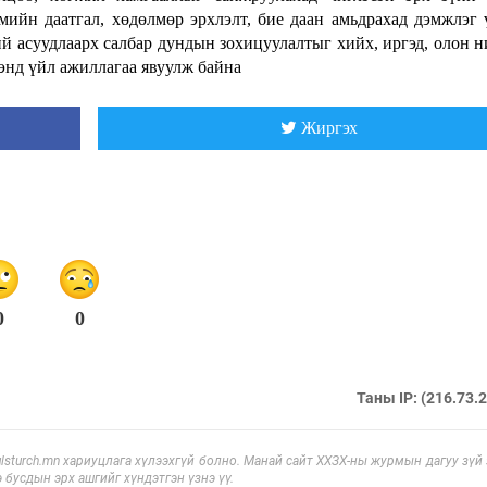
ийн даатгал, хөдөлмөр эрхлэлт, бие даан амьдрахад дэмжлэг 
й асуудлаарх салбар дундын зохицуулалтыг хийх, иргэд, олон 
энд үйл ажиллагаа явуулж байна
Жиргэх
0
0
Таны IP: (216.73.
sturch.mn хариуцлага хүлээхгүй болно. Манай сайт ХХЗХ-ны журмын дагуу зүй
э бусдын эрх ашгийг хүндэтгэн үзнэ үү.