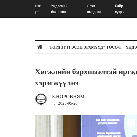
Цаг
Үндэсний
Эгэл
Байр
үе
бахархал
амьдрал
суурь
"ТӨРД ЗҮТГЭСЭН ЭРХМҮҮД" ТӨСӨЛ
ҮНДЭ
Хөгжлийн бэрхшээлтэй ирг
хэрэгжүүлнэ
Б.НОРОВНЯМ
/
2025-05-20