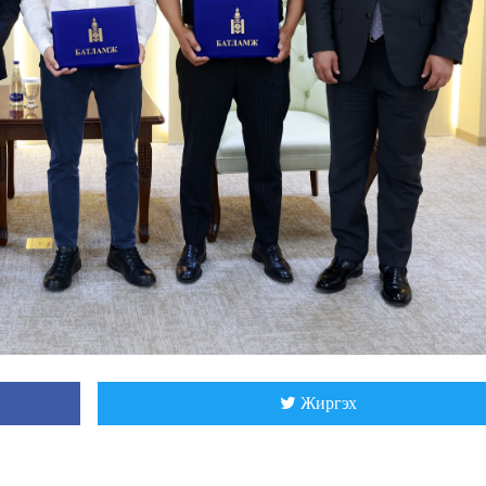
Жиргэх