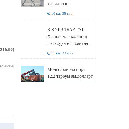
хязгаарлана
бодлого
10 цаг 38 мин
Б.ХҮРЭЛБААТАР:
Хаана ямар колонкд
шатахуун өгч байгаа,
.216.59)
дараалал ямар байгааг
11 цаг 23 мин
"BENZIN.MN”
сайтаас харах
 зохисгүй
Монголын экспорт
боломжтой
12.2 тэрбум ам.долларт
хүрэв
12 цаг 7 мин
БОЛОВСРОЛЫН
САЙД Л.ЭНХ-
АМГАЛАН