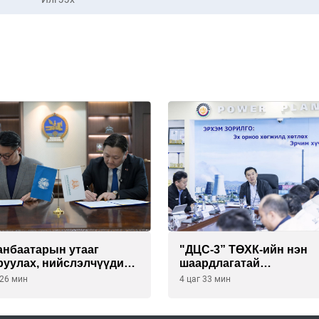
анбаатарын утааг
"ДЦС-3” ТӨХК-ийн нэн
руулах, нийслэлчүүдийн
шаардлагатай
үл мэндийг хамгаалах
“Турбингенератор-5”-ы
 26 мин
4 цаг 33 мин
лийг “Чингис хаан
шинэчлэлийн төсвийг
лгийн сан нэгдэл” ХХК-
шийдвэрлэхээр болов
 хамтран хэрэгжүүлнэ