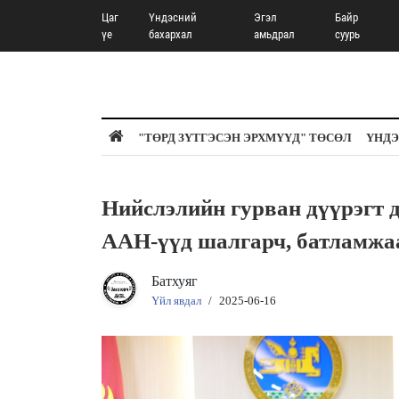
Цаг
Үндэсний
Эгэл
Байр
үе
бахархал
амьдрал
суурь
"ТӨРД ЗҮТГЭСЭН ЭРХМҮҮД" ТӨСӨЛ
ҮНДЭ
Нийслэлийн гурван дүүрэгт 
ААН-үүд шалгарч, батламжаа
Батхуяг
Үйл явдал
/
2025-06-16