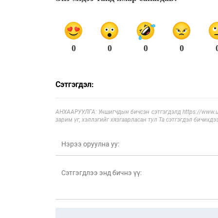
0
0
0
0
Сэтгэгдэл:
АНХААРУУЛГА: Уншигчдын бичсэн сэтгэгдэлд https://www.ul
зарим үг, хэллэгийг хязгаарласан тул Та сэтгэгдэл бичихдэ