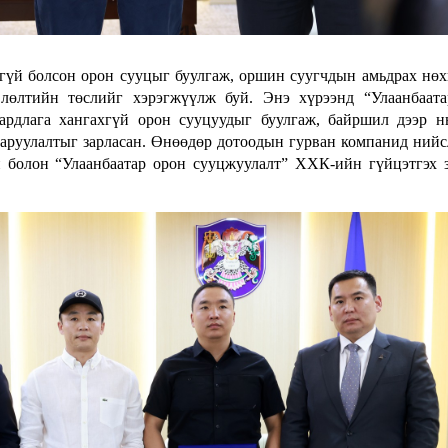
хгүй болсон орон сууцыг буулгаж, оршин суугчдын амьдрах нө
лөлтийн төслийг хэрэгжүүлж буй. Энэ хүрээнд “Улаанбаата
рдлага хангахгүй орон сууцуудыг буулгаж, байршил дээр н
гаруулалтыг зарласан. Өнөөдөр дотоодын гурван компанид ний
 болон “Улаанбаатар орон сууцжуулалт” ХХК-ийн гүйцэтгэх 