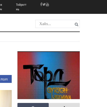
ох
Тойрогт
рч
нь
лцах