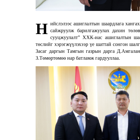
Н
ийслэлээс ашиглалтын шаардлага ханга
сайжруулж барилгажуулах дахин төлөв
сууцжуулалт” ХХК-иас ашиглалтын шаа
төслийг хэрэгжүүлэхээр үе шаттай сонгон шал
Засаг даргын Тамгын газрын дарга Д.Амгалан
З.Төмөртөмөө нар батламж гардууллаа.