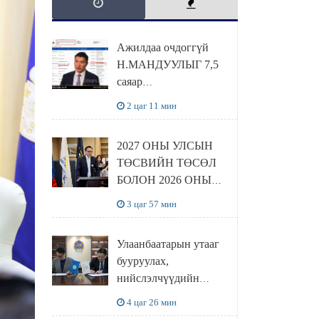
Ажилдаа очдоггүй
Н.МАНДУУЛЫГ 7,5
саяар
УРАМШУУЛЖЭЭ
2 цаг 11 мин
2027 ОНЫ УЛСЫН
ТӨСВИЙН ТӨСӨЛ
БОЛОН 2026 ОНЫ
ТӨСВИЙН
3 цаг 57 мин
ТОДОТГОЛЫН
ТӨСЛИЙН ОЛОН
Улаанбаатарын утааг
НИЙТИЙН
бууруулах,
ХЭЛЭЛЦҮҮЛЭГ
нийслэлчүүдийн
БОЛЛОО
эрүүл мэндийг
4 цаг 26 мин
хамгаалах төслийг