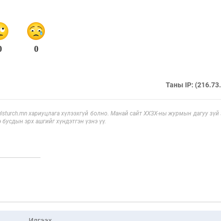
0
0
Таны IP: (216.73
sturch.mn хариуцлага хүлээхгүй болно. Манай сайт ХХЗХ-ны журмын дагуу зүй
э бусдын эрх ашгийг хүндэтгэн үзнэ үү.
Илгээх