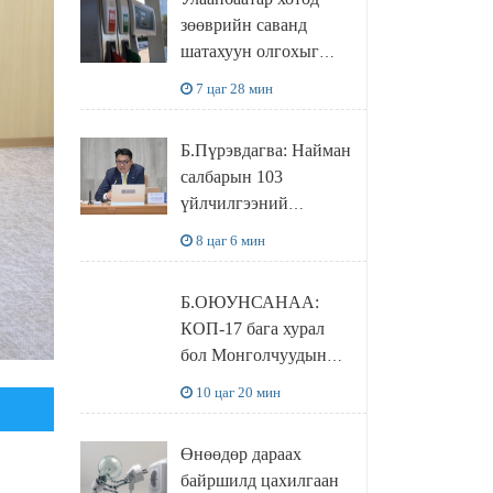
худалдаж авахаар
зөөврийн саванд
болжээ
шатахуун олгохыг
хязгаарласан бол орон
7 цаг 28 мин
нутагт ийм хориг
мөрдөгдөхгүй
Б.Пүрэвдагва: Найман
салбарын 103
үйлчилгээний
бүртгэлийг
8 цаг 6 мин
цуцалснаар бизнес
эрхлэхэд таатай
Б.ОЮУНСАНАА:
нөхцөл бүрдэнэ
КОП-17 бага хурал
бол Монголчуудын
байгаль дэлхийгээ
10 цаг 20 мин
хамгаалж байгаа
бодлого шийдвэрийг
Өнөөдөр дараах
ДЭЛХИЙД
байршилд цахилгаан
СУРТАЛЧИЛАХ гол