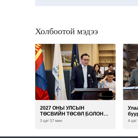
Холбоотой мэдээ
2027 ОНЫ УЛСЫН
Ула
ТӨСВИЙН ТӨСӨЛ БОЛОН
буу
2026 ОНЫ ТӨСВИЙН
эрү
3 цаг 57 мин
4 цаг
ТОДОТГОЛЫН ТӨСЛИЙН
төс
ОЛОН НИЙТИЙН
бая
ХЭЛЭЛЦҮҮЛЭГ БОЛЛОО
тай