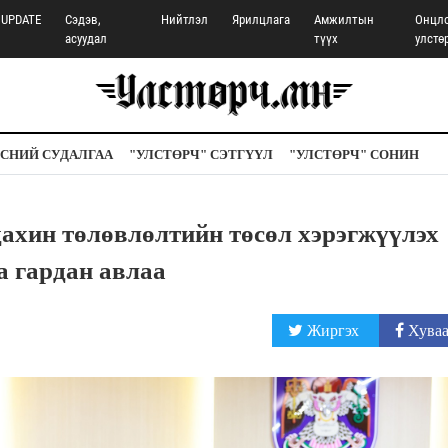
UPDATE
Сэдэв,
Нийтлэл
Ярилцлага
Амжилтын
Онцл
асуудал
түүх
улстө
СНИЙ СУДАЛГАА
"УЛСТӨРЧ" СЭТГҮҮЛ
"УЛСТӨРЧ" СОНИН
дахин төлөвлөлтийн төсөл хэрэгжүүлэх
 гардан авлаа
Жиргэх
Хуваа