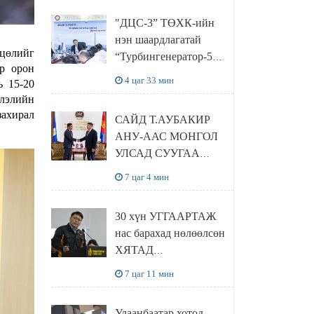
“Чингис хаан
"ДЦС-3” ТӨХК-ийн
баялгийн сан нэгдэл”
нэн шаардлагатай
ХХК-тай хамтран
хцөлийг
“Турбингенератор-5”-
хэрэгжүүлнэ
р орон
ын шинэчлэлийн
4 цаг 33 мин
ь 15-20
төсвийг
слэлийн
шийдвэрлэхээр болов
захирал
САЙД Т.АУБАКИР
АНУ-ААС МОНГОЛ
УЛСАД СУУГАА
ЭЛЧИН САЙД
7 цаг 4 мин
РИЧАРД
БУАНГАНЫГ
30 хүн УГГААРТАЖ
ХҮЛЭЭН АВЧ
нас барахад нөлөөлсөн
УУЛЗЛАА
ХЯТАД
барьцалдуулагчийг
7 цаг 11 мин
Ц.ЭРДЭНЭБАЯР
захирал дахин
Улаанбаатар хотод