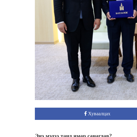
Хуваалцах
Энэ мэдээ танд ямар санагдав?