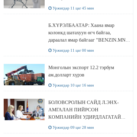
Уржигдар 11 цаг 45 мин
Б.ХҮРЭЛБААТАР: Хаана ямар
колонкд шатахуун өгч байгаа,
дараалал ямар байгааг "BENZIN.MN”
сайтаас харах боломжтой
Уржигдар 11 цаг 00 мин
Монголын экспорт 12.2 тэрбум
ам.долларт хүрэв
Уржигдар 10 цаг 16 мин
БОЛОВСРОЛЫН САЙД Л.ЭНХ-
АМГАЛАН ПИЙРСОН
КОМПАНИЙН УДИРДЛАГАТАЙ
УУЛЗЛАА
Уржигдар 09 цаг 28 мин