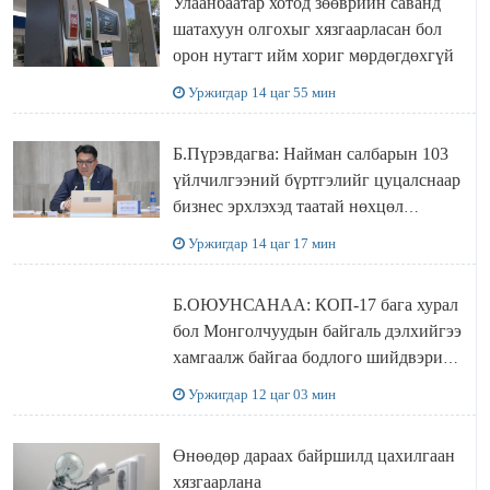
Улаанбаатар хотод зөөврийн саванд
шатахуун олгохыг хязгаарласан бол
орон нутагт ийм хориг мөрдөгдөхгүй
Уржигдар 14 цаг 55 мин
Б.Пүрэвдагва: Найман салбарын 103
үйлчилгээний бүртгэлийг цуцалснаар
бизнес эрхлэхэд таатай нөхцөл
бүрдэнэ
Уржигдар 14 цаг 17 мин
Б.ОЮУНСАНАА: КОП-17 бага хурал
бол Монголчуудын байгаль дэлхийгээ
хамгаалж байгаа бодлого шийдвэрийг
ДЭЛХИЙД СУРТАЛЧИЛАХ гол
Уржигдар 12 цаг 03 мин
бодлого
Өнөөдөр дараах байршилд цахилгаан
хязгаарлана