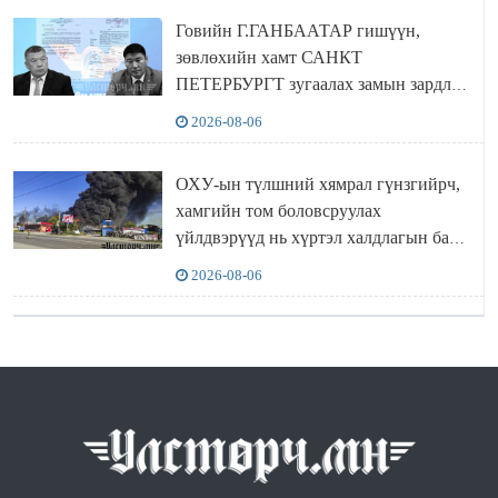
Говийн Г.ГАНБААТАР гишүүн,
зөвлөхийн хамт САНКТ
ПЕТЕРБУРГТ зугаалах замын зардлаа
“ИНҮТ” ТӨХХК даажээ
2026-08-06
ОХУ-ын түлшний хямрал гүнзгийрч,
хамгийн том боловсруулах
үйлдвэрүүд нь хүртэл халдлагын бай
болов
2026-08-06