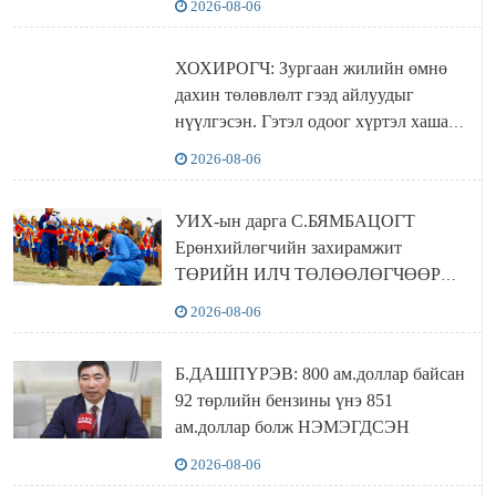
2026-08-06
ХОХИРОГЧ: Зургаан жилийн өмнө
дахин төлөвлөлт гээд айлуудыг
нүүлгэсэн. Гэтэл одоог хүртэл хашаа
байшин ч байхгүй, орон сууц ч
2026-08-06
байхгүй хаана амьдрахаа мэдэхгүй явж
байна
УИХ-ын дарга С.БЯМБАЦОГТ
Ерөнхийлөгчийн захирамжит
ТӨРИЙН ИЛЧ ТӨЛӨӨЛӨГЧӨӨР
Сутай хайрханы тахилгад оролцжээ
2026-08-06
Б.ДАШПҮРЭВ: 800 ам.доллар байсан
92 төрлийн бензины үнэ 851
ам.доллар болж НЭМЭГДСЭН
2026-08-06