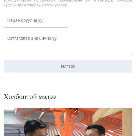
зохисгүй зарим үг, хэллэгийг хязгаарласан тул Та сэтгэгдэл бичихдээ
бусдын эрх ашгийг хүндэтгэн үзнэ үү.
Илгээх
Холбоотой мэдээ