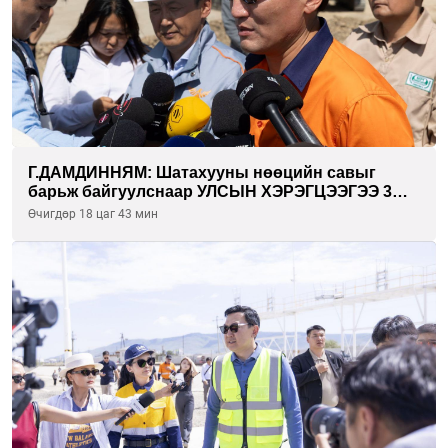
Г.ДАМДИННЯМ: Шатахууны нөөцийн савыг
барьж байгуулснаар УЛСЫН ХЭРЭГЦЭЭГЭЭ 3
САРААР НӨӨЦЛӨДӨГ болно
Өчигдөр 18 цаг 43 мин