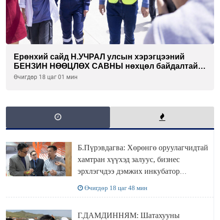
Ерөнхий сайд Н.УЧРАЛ улсын хэрэгцээний
БЕНЗИН НӨӨЦЛӨХ САВНЫ нөхцөл байдалтай
танилцлаа
Өчигдөр 18 цаг 01 мин
Б.Пүрэвдагва: Хөрөнгө оруулагчидтай
хамтран хүүхэд залуус, бизнес
эрхлэгчдээ дэмжих инкубатор
төвүүдийг хотын захын хорооллуудад
Өчигдөр 18 цаг 48 мин
байгуулна
Г.ДАМДИННЯМ: Шатахууны