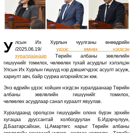
У
лсын Их Хурлын чуулганы өнөөдрийн
/2025.06.19/
үдээс өмнөх нэгдсэн
хуралдаанаар
Төрийн албаны зөвлөлийн
гишүүнийг томилох, чөлөөлөх тухай асуудлыг хэлэлцэ
н
Улсын Их Хурлын гишүүд нэр дэвшигчдээс асуулт асууж,
хариулт авч, байр сууриа илэрхийлсэн юм.
Энэ өдрийн үдээс хойших нэгдсэн хуралдаанаар
Төрийн
албаны зөвлөлийн гишүүнийг томилох,
чөлөөлөх
асуудлаар санал хураалт явуулав.
Хуралдаанд оролцсон гишүүдийн олонх
бүрэн эрхийн
хугацаа дууссантай холбогдуулан Б.Идэрчулуун,
Д.Баатарсайхан, Ц.Амартөгс нарыг Төрийн албаны