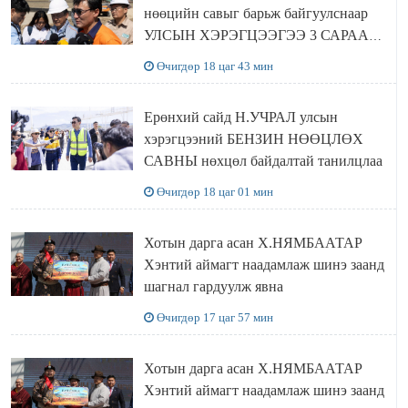
нөөцийн савыг барьж байгуулснаар
УЛСЫН ХЭРЭГЦЭЭГЭЭ 3 САРААР
НӨӨЦЛӨДӨГ болно
Өчигдөр 18 цаг 43 мин
Ерөнхий сайд Н.УЧРАЛ улсын
хэрэгцээний БЕНЗИН НӨӨЦЛӨХ
САВНЫ нөхцөл байдалтай танилцлаа
Өчигдөр 18 цаг 01 мин
Хотын дарга асан Х.НЯМБААТАР
Хэнтий аймагт наадамлаж шинэ заанд
шагнал гардуулж явна
Өчигдөр 17 цаг 57 мин
Хотын дарга асан Х.НЯМБААТАР
Хэнтий аймагт наадамлаж шинэ заанд