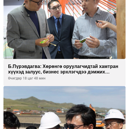
Б.Пүрэвдагва: Хөрөнгө оруулагчидтай хамтран
хүүхэд залуус, бизнес эрхлэгчдээ дэмжих
инкубатор төвүүдийг хотын захын
Өчигдөр 18 цаг 48 мин
хорооллуудад байгуулна