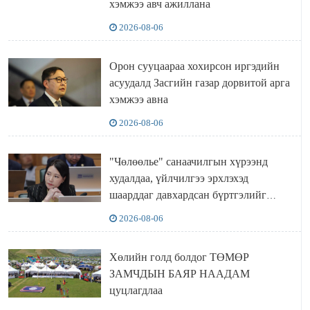
хэмжээ авч ажиллана
2026-08-06
Орон сууцаараа хохирсон иргэдийн
асуудалд Засгийн газар дорвитой арга
хэмжээ авна
2026-08-06
"Чөлөөлье" санаачилгын хүрээнд
худалдаа, үйлчилгээ эрхлэхэд
шаарддаг давхардсан бүртгэлийг
хүчингүй болгох тогтоолын төслийг
2026-08-06
баталлаа
Хөлийн голд болдог ТӨМӨР
ЗАМЧДЫН БАЯР НААДАМ
цуцлагдлаа