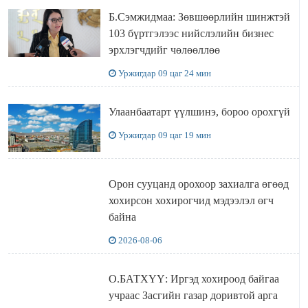
Б.Сэмжидмаа: Зөвшөөрлийн шинжтэй
103 бүртгэлээс нийслэлийн бизнес
эрхлэгчдийг чөлөөллөө
Уржигдар 09 цаг 24 мин
Улаанбаатарт үүлшинэ, бороо орохгүй
Уржигдар 09 цаг 19 мин
Орон сууцанд орохоор захиалга өгөөд
хохирсон хохирогчид мэдээлэл өгч
байна
2026-08-06
О.БАТХҮҮ: Иргэд хохироод байгаа
учраас Засгийн газар доривтой арга