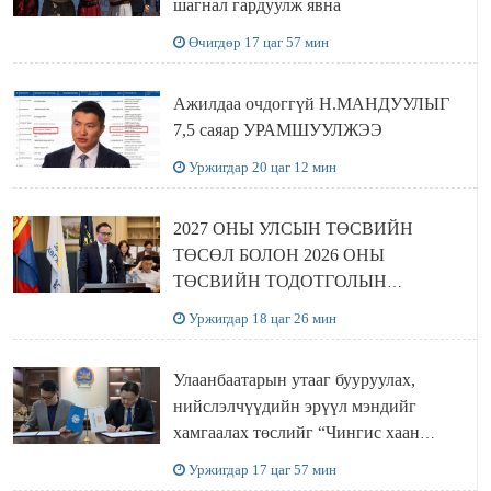
шагнал гардуулж явна
Өчигдөр 17 цаг 57 мин
Ажилдаа очдоггүй Н.МАНДУУЛЫГ
7,5 саяар УРАМШУУЛЖЭЭ
Уржигдар 20 цаг 12 мин
2027 ОНЫ УЛСЫН ТӨСВИЙН
ТӨСӨЛ БОЛОН 2026 ОНЫ
ТӨСВИЙН ТОДОТГОЛЫН
ТӨСЛИЙН ОЛОН НИЙТИЙН
Уржигдар 18 цаг 26 мин
ХЭЛЭЛЦҮҮЛЭГ БОЛЛОО
Улаанбаатарын утааг бууруулах,
нийслэлчүүдийн эрүүл мэндийг
хамгаалах төслийг “Чингис хаан
баялгийн сан нэгдэл” ХХК-тай
Уржигдар 17 цаг 57 мин
хамтран хэрэгжүүлнэ