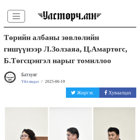
Төрийн албаны зөвлөлийн
гишүүнээр Л.Золзаяа, Ц.Амартөгс,
Б.Төгсцэнгэл нарыг томиллоо
Батхуяг
Үйл явдал
/
2025-06-19
Жиргэх
Хуваалцах