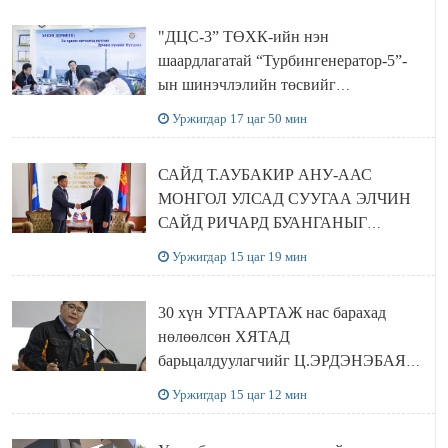
"ДЦС-3” ТӨХК-ийн нэн
шаардлагатай “Турбингенератор-5”-
ын шинэчлэлийн төсвийг
шийдвэрлэхээр болов
Уржигдар 17 цаг 50 мин
САЙД Т.АУБАКИР АНУ-ААС
МОНГОЛ УЛСАД СУУГАА ЭЛЧИН
САЙД РИЧАРД БУАНГАНЫГ
ХҮЛЭЭН АВЧ УУЛЗЛАА
Уржигдар 15 цаг 19 мин
30 хүн УГГААРТАЖ нас барахад
нөлөөлсөн ХЯТАД
барьцалдуулагчийг Ц.ЭРДЭНЭБАЯР
захирал дахин худалдаж авахаар
Уржигдар 15 цаг 12 мин
болжээ