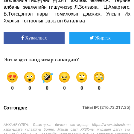
зөвлөлийн гишүүний үүрэгт ажлаас чөлөөлж, Төрийн
албаны зөвлөлийн гишүүнээр Л.Золзаяа, Ц.Амартөгс,
Б.Төгсцэнгэл нарыг томилохыг дэмжиж, Улсын Их
Хурлын тогтоолыг эцэслэн баталлаа
Хуваалцах
Жиргэх
Энэ мэдээ танд ямар санагдав?
0
0
0
0
0
0
Сэтгэгдэл:
Таны IP: (216.73.217.35)
АНХААРУУЛГА: Уншигчдын бичсэн сэтгэгдэлд https://www.ulsturch.mn
хариуцлага хүлээхгүй болно. Манай сайт ХХЗХ-ны журмын дагуу зүй