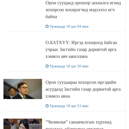
Орон сууцанд орохоор захиалга өгөөд
хохирсон хохирогчид мэдээлэл өгч
байна
Уржигдар 19 цаг 04 мин
О.БАТХҮҮ: Иргэд хохироод байгаа
учраас Засгийн газар доривтой арга
хэмжээ авч ажиллана
Уржигдар 18 цаг 58 мин
Орон сууцаараа хохирсон иргэдийн
асуудалд Засгийн газар дорвитой арга
хэмжээ авна
Уржигдар 18 цаг 53 мин
"Чөлөөлье" санаачилгын хүрээнд
худалдаа, үйлчилгээ эрхлэхэд