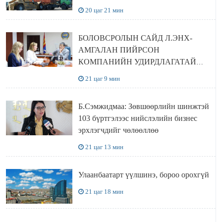
20 цаг 21 мин
БОЛОВСРОЛЫН САЙД Л.ЭНХ-
АМГАЛАН ПИЙРСОН
КОМПАНИЙН УДИРДЛАГАТАЙ
УУЛЗЛАА
21 цаг 9 мин
Б.Сэмжидмаа: Зөвшөөрлийн шинжтэй
103 бүртгэлээс нийслэлийн бизнес
эрхлэгчдийг чөлөөллөө
21 цаг 13 мин
Улаанбаатарт үүлшинэ, бороо орохгүй
21 цаг 18 мин