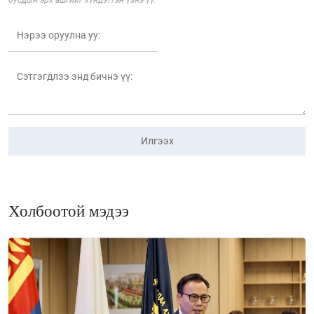
бусдын эрх ашгийг хүндэтгэн үзнэ үү.
Илгээх
Холбоотой мэдээ