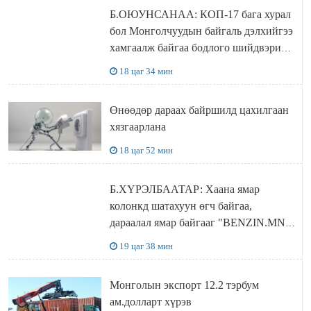
Б.ОЮУНСАНАА: КОП-17 бага хурал
бол Монголчуудын байгаль дэлхийгээ
хамгаалж байгаа бодлого шийдвэрийг
ДЭЛХИЙД СУРТАЛЧИЛАХ гол
18 цаг 34 мин
бодлого
Өнөөдөр дараах байршилд цахилгаан
хязгаарлана
18 цаг 52 мин
Б.ХҮРЭЛБААТАР: Хаана ямар
колонкд шатахуун өгч байгаа,
дараалал ямар байгааг "BENZIN.MN”
сайтаас харах боломжтой
19 цаг 38 мин
Монголын экспорт 12.2 тэрбум
ам.долларт хүрэв