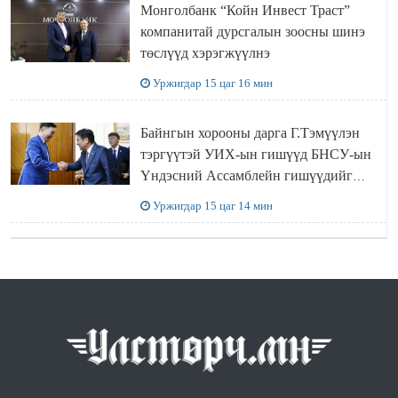
Монголбанк “Койн Инвест Траст”
компанитай дурсгалын зоосны шинэ
төслүүд хэрэгжүүлнэ
Уржигдар 15 цаг 16 мин
Байнгын хорооны дарга Г.Тэмүүлэн
тэргүүтэй УИХ-ын гишүүд БНСУ-ын
Үндэсний Ассамблейн гишүүдийг
хүлээн авч уулзав
Уржигдар 15 цаг 14 мин