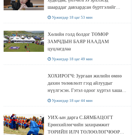
шаарддаг давхардсан бүртгэлийг
хүчингүй болгох тогтоолын төслийг
Уржигдар 18 цаг 53 мин
баталлаа
Хөлийн голд болдог ТӨМӨР
ЗАМЧДЫН БАЯР НААДАМ
цуцлагдлаа
Уржигдар 18 цаг 49 мин
ХОХИРОГЧ: Зургаан жилийн өмнө
дахин төлөвлөлт гээд айлуудыг
нүүлгэсэн. Гэтэл одоог хүртэл хашаа
байшин ч байхгүй, орон сууц ч
Уржигдар 18 цаг 44 мин
байхгүй хаана амьдрахаа мэдэхгүй явж
байна
УИХ-ын дарга С.БЯМБАЦОГТ
Ерөнхийлөгчийн захирамжит
ТӨРИЙН ИЛЧ ТӨЛӨӨЛӨГЧӨӨР