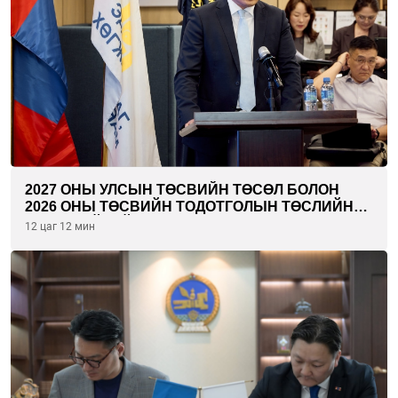
2027 ОНЫ УЛСЫН ТӨСВИЙН ТӨСӨЛ БОЛОН
2026 ОНЫ ТӨСВИЙН ТОДОТГОЛЫН ТӨСЛИЙН
ОЛОН НИЙТИЙН ХЭЛЭЛЦҮҮЛЭГ БОЛЛОО
12 цаг 12 мин