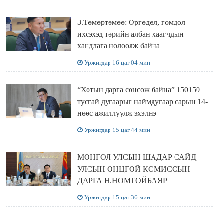
З.Төмөртөмөө: Өргөдөл, гомдол
ихсэхэд төрийн албан хаагчдын
хандлага нөлөөлж байна
Уржигдар 16 цаг 04 мин
“Хотын дарга сонсож байна” 150150
тусгай дугаарыг наймдугаар сарын 14-
нөөс ажиллуулж эхэлнэ
Уржигдар 15 цаг 44 мин
МОНГОЛ УЛСЫН ШАДАР САЙД,
УЛСЫН ОНЦГОЙ КОМИССЫН
ДАРГА Н.НОМТОЙБАЯР
ӨМНӨГОВЬ АЙМАГТ
Уржигдар 15 цаг 36 мин
АЖИЛЛАЛАА