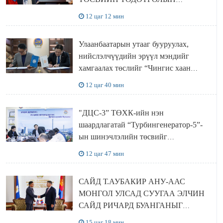
ТӨСЛИЙН ОЛОН НИЙТИЙН
12 цаг 12 мин
ХЭЛЭЛЦҮҮЛЭГ БОЛЛОО
Улаанбаатарын утааг бууруулах,
нийслэлчүүдийн эрүүл мэндийг
хамгаалах төслийг “Чингис хаан
баялгийн сан нэгдэл” ХХК-тай
12 цаг 40 мин
хамтран хэрэгжүүлнэ
"ДЦС-3” ТӨХК-ийн нэн
шаардлагатай “Турбингенератор-5”-
ын шинэчлэлийн төсвийг
шийдвэрлэхээр болов
12 цаг 47 мин
САЙД Т.АУБАКИР АНУ-ААС
МОНГОЛ УЛСАД СУУГАА ЭЛЧИН
САЙД РИЧАРД БУАНГАНЫГ
ХҮЛЭЭН АВЧ УУЛЗЛАА
15 цаг 18 мин