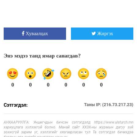
Хуваалцах
Жиргэх
Энэ мэдээ танд ямар санагдав?
0
0
0
0
0
0
Сэтгэгдэл:
Таны IP: (216.73.217.23)
АНХААРУУЛГА: Уншигчдын бичсэн сэтгэгдэлд https://www.ulsturch.mn
хариуцлага хүлээхгүй болно. Манай сайт ХХЗХ-ны журмын дагуу зүй
зохисгүй зарим үг, хэллэгийг хязгаарласан тул Та сэтгэгдэл бичихдээ