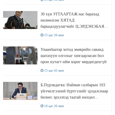
30 хүн УГГААРТАЖ нас барахад
нөлөөлсөн ХЯТАД
барьцалдуулагчийг Ц.ЭРДЭНЭБАЯР
захирал дахин худалдаж авахаар
15 цаг 26 мин
болжээ
Улаанбаатар хотод зөөврийн саванд
шатахуун олгохыг хязгаарласан бол
орон нутагт ийм хориг мөрдөгдөхгүй
15 цаг 43 мин
Б.Пүрэвдагва: Найман салбарын 103
үйлчилгээний бүртгэлийг цуцалснаар
бизнес эрхлэхэд таатай нөхцөл
бүрдэнэ
16 цаг 20 мин