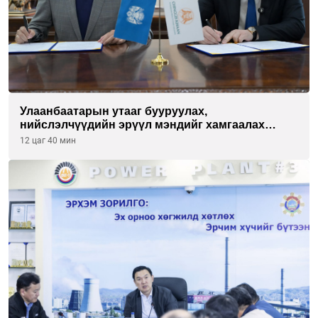
Улаанбаатарын утааг бууруулах,
нийслэлчүүдийн эрүүл мэндийг хамгаалах
төслийг “Чингис хаан баялгийн сан нэгдэл” ХХК-
12 цаг 40 мин
тай хамтран хэрэгжүүлнэ