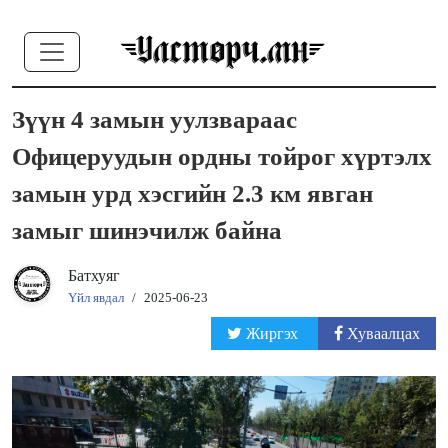
Зүүн 4 замын уулзвараас
Офицеруудын ордны тойрог хүртэлх
замын урд хэсгийн 2.3 км явган
замыг шинэчилж байна
Батхуяг
Үйл явдал
/
2025-06-23
Жиргэх
Хуваалцах