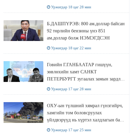
Сутай хайрханы тахилгад оролцжээ
Уржигдар 18 цаг 28 мин
Б.ДАШПҮРЭВ: 800 ам.доллар байсан
92 төрлийн бензины үнэ 851
ам.доллар болж НЭМЭГДСЭН
Уржигдар 18 цаг 22 мин
Говийн Г.ГАНБААТАР гишүүн,
зөвлөхийн хамт САНКТ
ПЕТЕРБУРГТ зугаалах замын зардлаа
“ИНҮТ” ТӨХХК даажээ
Уржигдар 17 цаг 28 мин
ОХУ-ын түлшний хямрал гүнзгийрч,
хамгийн том боловсруулах
үйлдвэрүүд нь хүртэл халдлагын бай
болов
Уржигдар 17 цаг 25 мин