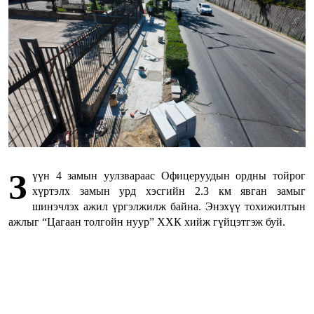
З
үүн 4 замын уулзвараас Офицеруудын ордны тойрог
хүртэлх замын урд хэсгийн 2.3 км явган замыг
шинэчлэх ажил үргэлжилж байна. Энэхүү тохижилтын
ажлыг “Цагаан толгойн нуур” ХХК хийж гүйцэтгэж буй.