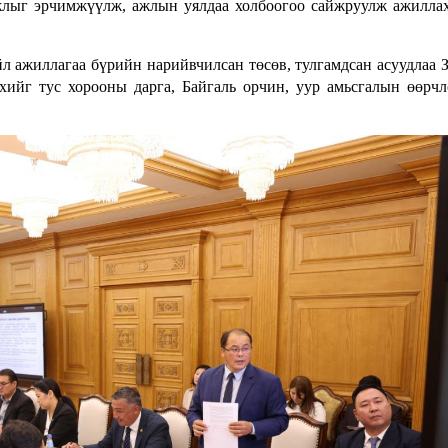
ажлыг эрчимжүүлж, ажлын уялдаа холбоогоо сайжруулж ажилла
л ажиллагаа бүрийн нарийвчилсан төсөв, тулгамдсан асуудлаа 
хийг тус хорооны дарга, Байгаль орчин, уур амьсгалын өөрч