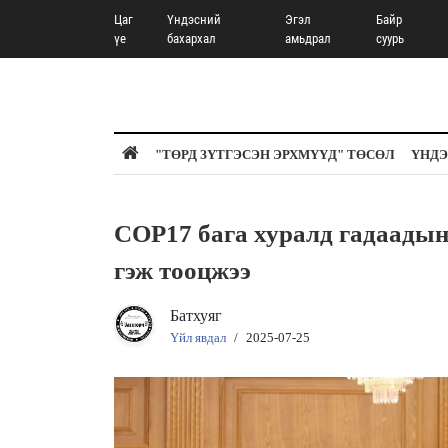
Цаг
Үндэсний
Эгэл
Байр
үе
бахархал
амьдрал
суурь
"ТӨРД ЗҮТГЭСЭН ЭРХМҮҮД" ТӨСӨЛ
ҮНДЭ
COP17 бага хуралд гадаадын 
гэж тооцжээ
Батхуяг
Үйл явдал
/
2025-07-25