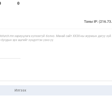
0
0
Таны IP: (216.73
sturch.mn хариуцлага хүлээхгүй болно. Манай сайт ХХЗХ-ны журмын дагуу зүй
э бусдын эрх ашгийг хүндэтгэн үзнэ үү.
Илгээх