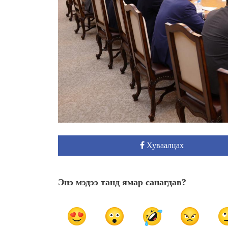
Хуваалцах
Энэ мэдээ танд ямар санагдав?