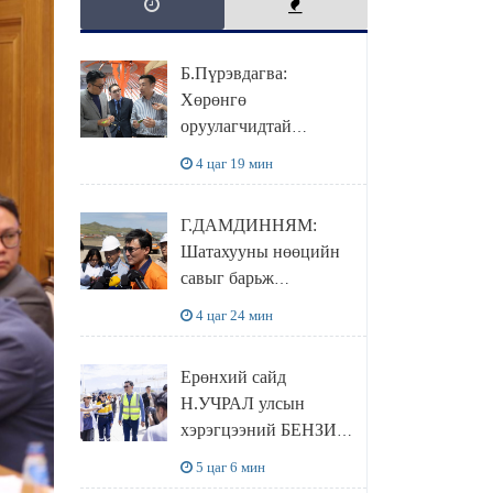
Б.Пүрэвдагва:
Хөрөнгө
оруулагчидтай
хамтран хүүхэд залуус,
4 цаг 19 мин
бизнес эрхлэгчдээ
дэмжих инкубатор
Г.ДАМДИННЯМ:
төвүүдийг хотын
Шатахууны нөөцийн
захын хорооллуудад
савыг барьж
байгуулна
байгуулснаар УЛСЫН
4 цаг 24 мин
ХЭРЭГЦЭЭГЭЭ 3
САРААР
Ерөнхий сайд
НӨӨЦЛӨДӨГ болно
Н.УЧРАЛ улсын
хэрэгцээний БЕНЗИН
НӨӨЦЛӨХ САВНЫ
5 цаг 6 мин
нөхцөл байдалтай