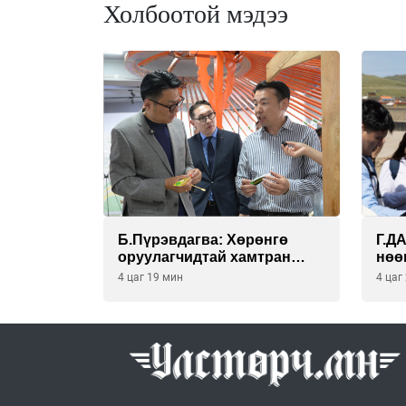
Холбоотой мэдээ
Б.Пүрэвдагва: Хөрөнгө
Г.Д
оруулагчидтай хамтран
нөө
хүүхэд залуус, бизнес
бай
4 цаг 19 мин
4 цаг
эрхлэгчдээ дэмжих
ХЭР
инкубатор төвүүдийг хотын
НӨӨ
захын хорооллуудад
байгуулна