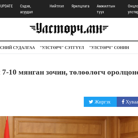
UPDATE
Сэдэв,
Нийтлэл
Ярилцлага
Амжилтын
Онцл
асуудал
түүх
улстө
СНИЙ СУДАЛГАА
"УЛСТӨРЧ" СЭТГҮҮЛ
"УЛСТӨРЧ" СОНИН
7-10 мянган зочин, төлөөлөгч оролцон
Жиргэх
Хуваа