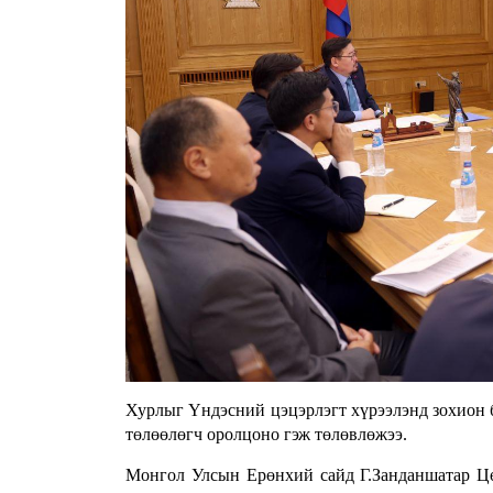
Хурлыг Үндэсний цэцэрлэгт хүрээлэнд зохион б
төлөөлөгч оролцоно гэж төлөвлөжээ.
Монгол Улсын Ерөнхий сайд Г.Занданшатар Ц