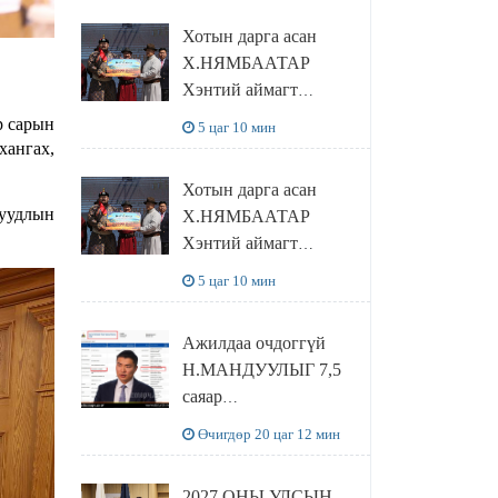
танилцлаа
Хотын дарга асан
Х.НЯМБААТАР
Хэнтий аймагт
наадамлаж шинэ заанд
р сарын
5 цаг 10 мин
шагнал гардуулж явна
хангах,
Хотын дарга асан
суудлын
Х.НЯМБААТАР
Хэнтий аймагт
наадамлаж шинэ заанд
5 цаг 10 мин
шагнал гардуулж явна
Ажилдаа очдоггүй
Н.МАНДУУЛЫГ 7,5
саяар
УРАМШУУЛЖЭЭ
Өчигдөр 20 цаг 12 мин
2027 ОНЫ УЛСЫН