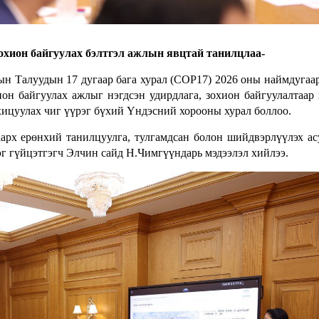
охион байгуулах бэлтгэл ажлын явцтай танилцлаа-
н Талуудын 17 дугаар бага хурал (COP17) 2026 оны наймдугаа
он байгуулах ажлыг нэгдсэн удирдлага, зохион байгуулалтаар 
хицуулах чиг үүрэг бүхий Үндэсний хорооны хурал боллоо.
арх ерөнхий танилцуулга, тулгамдсан болон шийдвэрлүүлэх а
эг гүйцэтгэгч Элчин сайд Н.Чимгүүндарь мэдээлэл хийлээ.