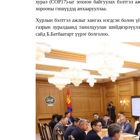
хурал (COP17)-ыг зохион байгуулах бэлтгэл 
хорооны гишүүдэд анхаарууллаа.
Хурлын бэлтгэл ажлыг хангах нэгдсэн болон үй
газрын хуралдаанд танилцуулан шийдвэрлүүлэ
сайд Б.Батбаатарт үүрэг болголоо.