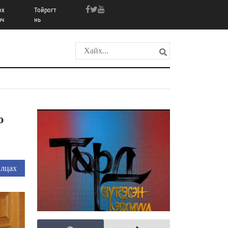
ох
Тойрогт
рч
нь
о
лцах