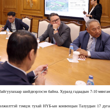
айгуулахаар шийдвэрлэсэн байна. Хуралд гадаадын 7-10 мянган
өлжилттэй тэмцэх тухай НҮБ-ын конвенцын Талуудын 17 дуга