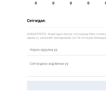
0
0
0
0
Сэтгэгдэл:
АНХААРУУЛГА: Уншигчдын бичсэн сэтгэгдэлд https://www.ul
зарим үг, хэллэгийг хязгаарласан тул Та сэтгэгдэл бичихдэ