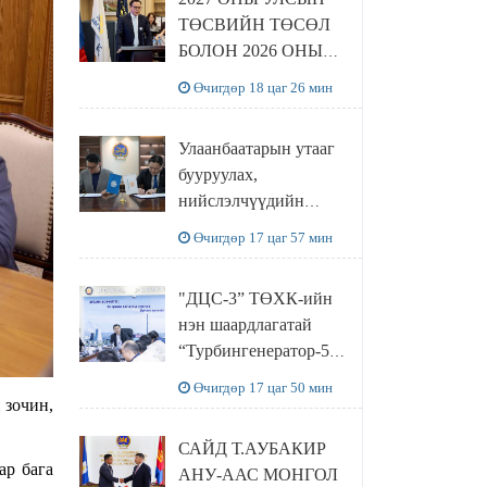
ТӨСВИЙН ТӨСӨЛ
БОЛОН 2026 ОНЫ
ТӨСВИЙН
Өчигдөр 18 цаг 26 мин
ТОДОТГОЛЫН
ТӨСЛИЙН ОЛОН
Улаанбаатарын утааг
НИЙТИЙН
бууруулах,
ХЭЛЭЛЦҮҮЛЭГ
нийслэлчүүдийн
БОЛЛОО
эрүүл мэндийг
Өчигдөр 17 цаг 57 мин
хамгаалах төслийг
“Чингис хаан
"ДЦС-3” ТӨХК-ийн
баялгийн сан нэгдэл”
нэн шаардлагатай
ХХК-тай хамтран
“Турбингенератор-5”-
хэрэгжүүлнэ
ын шинэчлэлийн
Өчигдөр 17 цаг 50 мин
төсвийг
 зочин,
шийдвэрлэхээр болов
САЙД Т.АУБАКИР
ар бага
АНУ-ААС МОНГОЛ