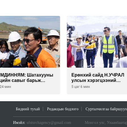
АМДИННЯМ: Шатахууны
Ерөнхий сайд Н.УЧРАЛ
цийн савыг барьж
улсын хэрэгцээний
гуулснаар УЛСЫН
БЕНЗИН НӨӨЦЛӨХ СА
 24 мин
5 цаг 6 мин
ЭГЦЭЭГЭЭ 3 САРААР
нөхцөл байдалтай
ЦЛӨДӨГ болно
танилцлаа
Бидний тухай
Редакцын бодлого
Сурталчилгаа байршуул
Имэйл:
ulsturchagency@gmail.com
Монгол улс, Улаанбаатар