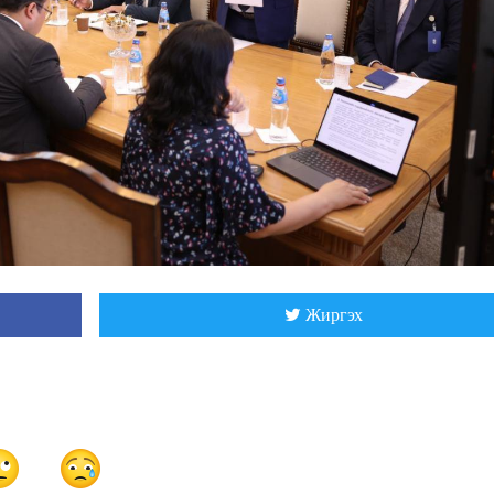
Жиргэх