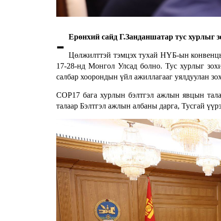
-
Ерөнхий сайд Г.Занданшатар тус хурлыг з
Цөлжилттэй тэмцэх тухай НҮБ-ын конвенцы
17-28-нд Монгол Улсад болно. Тус хурлыг зохи
салбар хоорондын үйл ажиллагааг уялдуулан зо
СОР17 бага хурлын бэлтгэл ажлын явцын тала
талаар Бэлтгэл ажлын албаны дарга, Тусгай үүр