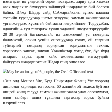
нэмэгдсэн нь үндэсний сөрөн тэсвэрлэх, хариу арга хэмжээ
авах чадавхыг бэхжүүлэх зайлшгүй шаардлагыг бий болгож
байна. Иймд Шадар сайд С.Амарсайханы зүгээс цаашид
төслийн гуравдугаар шатыг эхлүүлж, хамтын ажиллагаагаа
үргэлжлүүлэх хүсэлтэй байгаагаа илэрхийллээ. Тодруулбал,
одоогийн 4 хүн тээвэрлэх хүчин чадалтай нисдэг тэргүүдийг
20–30 хүний багтаамжтай, их хэмжээний ус тээвэрлэх
боломжтой, орчин үеийн онгоцуудаар солих, ой хээрийн
түймэртэй тэмцэхэд зориулсан зориулалтын техник
хэрэгслээр хангах, зөвхөн Улаанбаатар хотод бус, бүс бүрд
агаараас аврах, эрэн хайх ажиллагааны нэгжүүдийг
байгуулах шаардлагатайг Шадар сайд онцоллоо.
•Энэ онд Монгол Улс, Бүгд Найрамдах Франц Улс хооронд
дипломат харилцаа тогтоосны 60 жилийн ой тохиож буй энэ
онцгой жилд талууд хамтын ажиллагаагаа улам өргөжүүлэн,
олон салбарт шинэ түвшинд гаргахаар зорьж буйгаа
илэрхийллээ