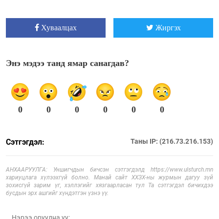
Хуваалцах
Жиргэх
Энэ мэдээ танд ямар санагдав?
0
0
0
0
0
0
Сэтгэгдэл:
Таны IP: (216.73.216.153)
АНХААРУУЛГА: Уншигчдын бичсэн сэтгэгдэлд https://www.ulsturch.mn
хариуцлага хүлээхгүй болно. Манай сайт ХХЗХ-ны журмын дагуу зүй
зохисгүй зарим үг, хэллэгийг хязгаарласан тул Та сэтгэгдэл бичихдээ
бусдын эрх ашгийг хүндэтгэн үзнэ үү.