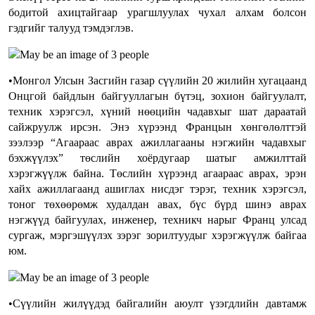
бодитой ахицтайгаар урагшлуулах чухал алхам болсон
гэдгийг талууд тэмдэглэв.
•Монгол Улсын Засгийн газар сүүлийн 20 жилийн хугацаанд
Онцгой байдлын байгууллагын бүтэц, зохион байгуулалт,
техник хэрэгсэл, хүний нөөцийн чадавхыг шат дараатай
сайжруулж ирсэн. Энэ хүрээнд Францын хөнгөлөлттэй
зээлээр “Агаараас аврах ажиллагааны нэгжийн чадавхыг
бэхжүүлэх” төслийн хоёрдугаар шатыг амжилттай
хэрэгжүүлж байна. Төслийн хүрээнд агаараас аврах, эрэн
хайх ажиллагаанд ашиглах нисдэг тэрэг, техник хэрэгсэл,
тоног төхөөрөмж худалдан авах, бүс бүрд шинэ аврах
нэгжүүд байгуулах, инженер, техникч нарыг Франц улсад
сургаж, мэргэшүүлэх зэрэг зорилтуудыг хэрэгжүүлж байгаа
юм.
•Сүүлийн жилүүдэд байгалийн аюулт үзэгдлийн давтамж