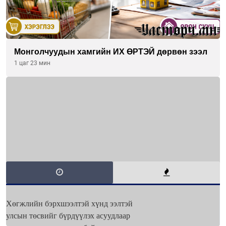
Монголчуудын хамгийн ИХ ӨРТЭЙ дөрвөн зээл
1 цаг 23 мин
Хөгжлийн бэрхшээлтэй хүнд ээлтэй
улсын төсвийг бүрдүүлэх асуудлаар