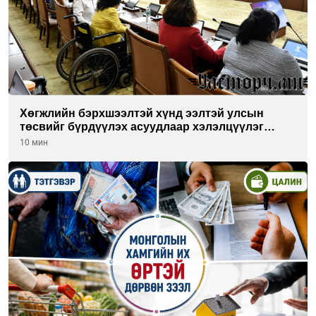
Хөгжлийн бэрхшээлтэй хүнд ээлтэй улсын
төсвийг бүрдүүлэх асуудлаар хэлэлцүүлэг
өрнүүлж байна
10 мин