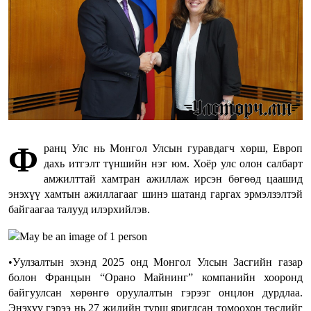
Ф
ранц Улс нь Монгол Улсын гуравдагч хөрш, Европ
дахь итгэлт түншийн нэг юм. Хоёр улс олон салбарт
амжилттай хамтран ажиллаж ирсэн бөгөөд цаашид
энэхүү хамтын ажиллагааг шинэ шатанд гаргах эрмэлзэлтэй
байгаагаа талууд илэрхийлэв.
•Уулзалтын эхэнд 2025 онд Монгол Улсын Засгийн газар
болон Францын “Орано Майнинг” компанийн хооронд
байгуулсан хөрөнгө оруулалтын гэрээг онцлон дурдлаа.
Энэхүү гэрээ нь 27 жилийн турш яригдсан томоохон төслийг