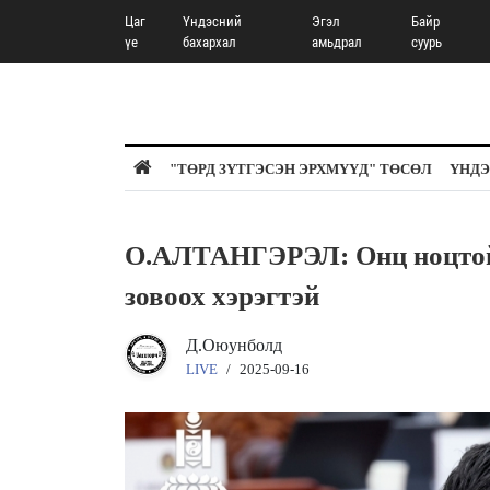
Цаг
Үндэсний
Эгэл
Байр
үе
бахархал
амьдрал
суурь
"ТӨРД ЗҮТГЭСЭН ЭРХМҮҮД" ТӨСӨЛ
ҮНДЭ
О.АЛТАНГЭРЭЛ: Онц ноцтой г
зовоох хэрэгтэй
Д.Оюунболд
LIVE
/
2025-09-16