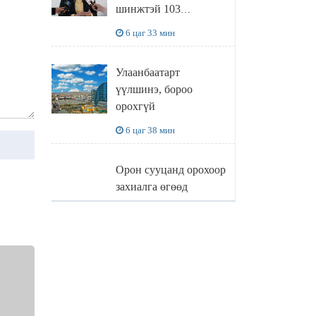
шинжтэй 103
бүртгэлээс
6 цаг 33 мин
нийслэлийн бизнес
эрхлэгчдийг
Улаанбаатарт
чөлөөллөө
үүлшинэ, бороо
орохгүй
6 цаг 38 мин
Орон сууцанд орохоор
захиалга өгөөд
хохирсон хохирогчид
мэдээлэл өгч байна
20 цаг 54 мин
О.БАТХҮҮ: Иргэд
хохироод байгаа
учраас Засгийн газар