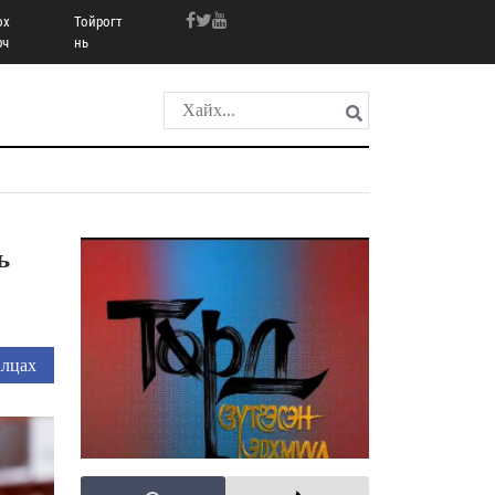
ох
Тойрогт
рч
нь
ь
лцах