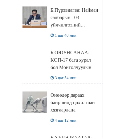
мөрдөгдөхгүй
Б.Пүрэвдагва: Найман
салбарын 103
үйлчилгээний
бүртгэлийг
1 цаг 40 мин
цуцалснаар бизнес
эрхлэхэд таатай
Б.ОЮУНСАНАА:
нөхцөл бүрдэнэ
КОП-17 бага хурал
бол Монголчуудын
байгаль дэлхийгээ
3 цаг 54 мин
хамгаалж байгаа
бодлого шийдвэрийг
Өнөөдөр дараах
ДЭЛХИЙД
байршилд цахилгаан
СУРТАЛЧИЛАХ гол
хязгаарлана
бодлого
4 цаг 12 мин
Б.ХҮРЭЛБААТАР: