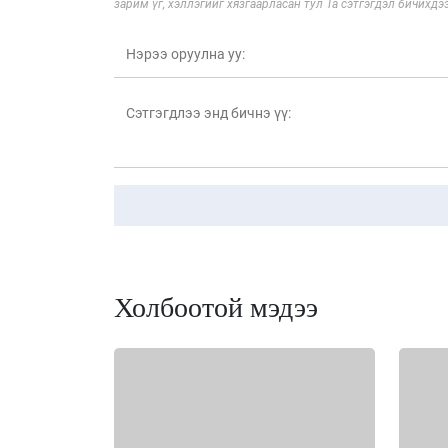
зарим үг, хэллэгийг хязгаарласан тул Та сэтгэгдэл бичихдэ
Холбоотой мэдээ