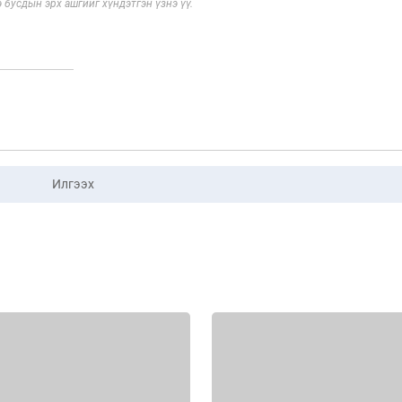
э бусдын эрх ашгийг хүндэтгэн үзнэ үү.
Илгээх