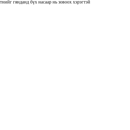
ийг гянданд бүх насаар нь зовоох хэрэгтэй