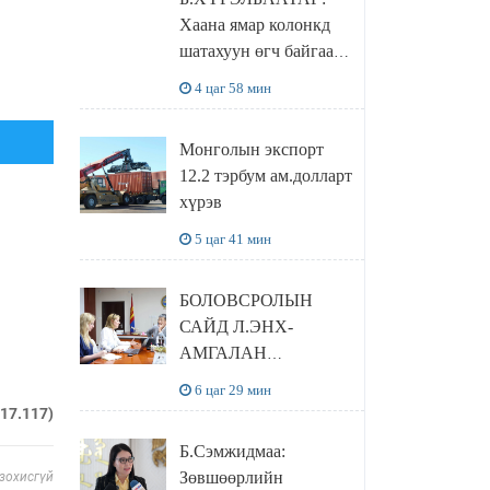
Хаана ямар колонкд
шатахуун өгч байгаа,
дараалал ямар байгааг
4 цаг 58 мин
"BENZIN.MN”
сайтаас харах
Монголын экспорт
боломжтой
12.2 тэрбум ам.долларт
хүрэв
5 цаг 41 мин
БОЛОВСРОЛЫН
САЙД Л.ЭНХ-
АМГАЛАН
ПИЙРСОН
6 цаг 29 мин
КОМПАНИЙН
217.117)
УДИРДЛАГАТАЙ
Б.Сэмжидмаа:
УУЛЗЛАА
Зөвшөөрлийн
 зохисгүй