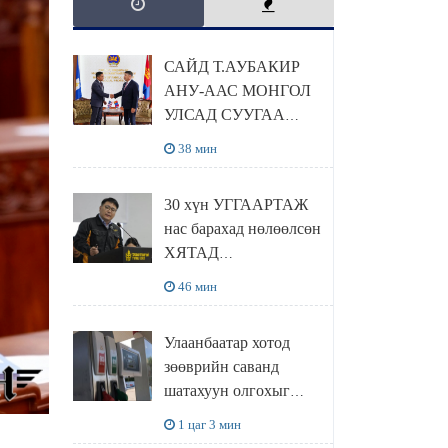
САЙД Т.АУБАКИР
АНУ-ААС МОНГОЛ
УЛСАД СУУГАА
ЭЛЧИН САЙД
38 мин
РИЧАРД
БУАНГАНЫГ
30 хүн УГГААРТАЖ
ХҮЛЭЭН АВЧ
нас барахад нөлөөлсөн
УУЛЗЛАА
ХЯТАД
барьцалдуулагчийг
46 мин
Ц.ЭРДЭНЭБАЯР
захирал дахин
Улаанбаатар хотод
худалдаж авахаар
зөөврийн саванд
болжээ
шатахуун олгохыг
хязгаарласан бол орон
1 цаг 3 мин
нутагт ийм хориг