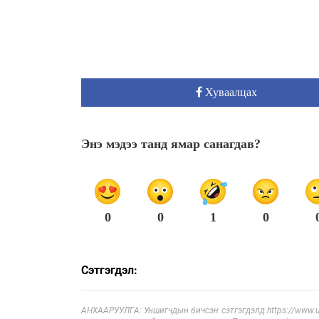
Хуваалцах
Энэ мэдээ танд ямар санагдав?
0
0
1
0
Сэтгэгдэл:
АНХААРУУЛГА: Уншигчдын бичсэн сэтгэгдэлд https://www.ul