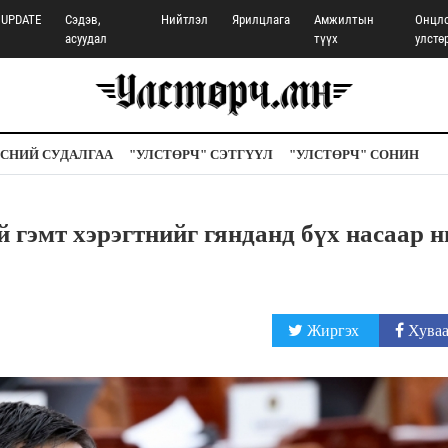
UPDATE
Сэдэв,
Нийтлэл
Ярилцлага
Амжилтын
Онцл
асуудал
түүх
улстө
СНИЙ СУДАЛГАА
"УЛСТӨРЧ" СЭТГҮҮЛ
"УЛСТӨРЧ" СОНИН
эмт хэрэгтнийг гянданд бүх насаар н
Жиргэх
Хуваа