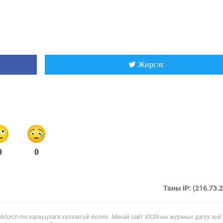
Жиргэх
0
0
Таны IP: (216.73.
sturch.mn хариуцлага хүлээхгүй болно. Манай сайт ХХЗХ-ны журмын дагуу зүй