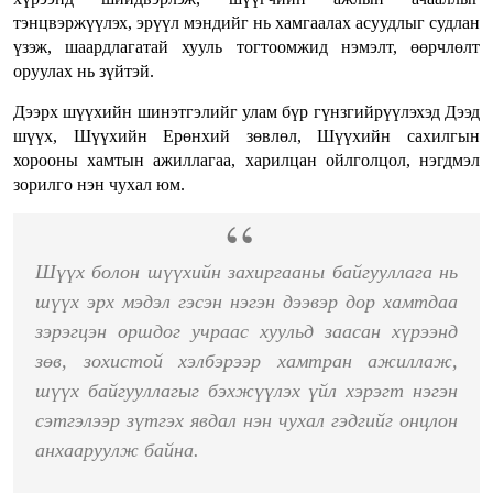
тэнцвэржүүлэх, эрүүл мэндийг нь хамгаалах асуудлыг судлан
үзэж, шаардлагатай хууль тогтоомжид нэмэлт, өөрчлөлт
оруулах нь зүйтэй.
Дээрх шүүхийн шинэтгэлийг улам бүр гүнзгийрүүлэхэд Дээд
шүүх, Шүүхийн Ерөнхий зөвлөл, Шүүхийн сахилгын
хорооны хамтын ажиллагаа, харилцан ойлголцол, нэгдмэл
зорилго нэн чухал юм.
Шүүх болон шүүхийн захиргааны байгууллага нь
шүүх эрх мэдэл гэсэн нэгэн дээвэр дор хамтдаа
зэрэгцэн оршдог учраас хуульд заасан хүрээнд
зөв, зохистой хэлбэрээр хамтран ажиллаж,
шүүх байгууллагыг бэхжүүлэх үйл хэрэгт нэгэн
сэтгэлээр зүтгэх явдал нэн чухал гэдгийг онцлон
анхааруулж байна.