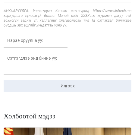
АНХААРУУЛГА: Уншигчдын бичсэн сэтгэгдэлд https://www.ulsturch.mn
хариуцлага хүлээхгүй болно. Манай сайт ХХЗХ-ны журмын дагуу зүй
зохисгүй зарим үг, хэллэгийг хязгаарласан тул Та сэтгэгдэл бичихдээ
бусдын эрх ашгийг хүндэтгэн үзнэ үү.
Илгээх
Холбоотой мэдээ