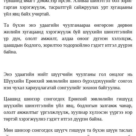
түвшинд ямагт дэмжсээр ирсэн. Аливаа шинэтгэл бол зориг
гарган хэрэгжүүлж, тасралтгүй сайжруулах урт хугацааны
үйл явц байх учиртай.
Та бүхэн энэ удаагийн чуулганаараа өнгөрсөн дөрвөн
жилийн хугацаанд хэрэгжүүлж буй шүүхийн шинэтгэлийн
үр дүн, ололт амжилт, алдаа оноог дүгнэн хэлэлцэж,
цаашдын бодлого, зорилтоо тодорхойлно гэдэгт итгэл дүүрэн
байна.
Энэ удаагийн нийт шүүгчийн чуулганы гол онцлог нь
Шүүхийн Ерөнхий зөвлөлийн шинэ бүрэлдэхүүнийг сонгох
нэн чухал хариуцлагатай сонгуулийг зохион байгуулна.
Цаашид шинээр сонгогдох Ерөнхий зөвлөлийн гишүүд
шүүхийн шинэтгэлийн үйл явц, бодлогын залгамж чанар,
ололт амжилтыг үргэлжлүүлж, хуулиар хүлээсэн үүргээ нэр
төртэй хэрэгжүүлнэ гэдэгт итгэл дүүрэн байна.
Мөн шинээр сонгогдох шүүгч гишүүн та бүхэн шүүн таслах