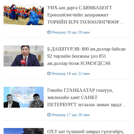
байна
УИХ-ын дарга С.БЯМБАЦОГТ
Ерөнхийлөгчийн захирамжит
ТӨРИЙН ИЛЧ ТӨЛӨӨЛӨГЧӨӨР
Сутай хайрханы тахилгад оролцжээ
Өчигдөр 18 цаг 28 мин
Б.ДАШПҮРЭВ: 800 ам.доллар байсан
92 төрлийн бензины үнэ 851
ам.доллар болж НЭМЭГДСЭН
Өчигдөр 18 цаг 22 мин
Говийн Г.ГАНБААТАР гишүүн,
зөвлөхийн хамт САНКТ
ПЕТЕРБУРГТ зугаалах замын зардлаа
“ИНҮТ” ТӨХХК даажээ
Өчигдөр 17 цаг 28 мин
ОХУ-ын түлшний хямрал гүнзгийрч,