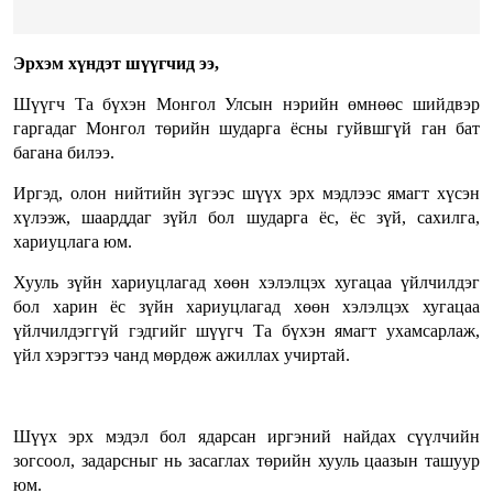
Эрхэм хүндэт шүүгчид ээ,
Шүүгч Та бүхэн Монгол Улсын нэрийн өмнөөс шийдвэр
гаргадаг Монгол төрийн шударга ёсны гуйвшгүй ган бат
багана билээ.
Иргэд, олон нийтийн зүгээс шүүх эрх мэдлээс ямагт хүсэн
хүлээж, шаарддаг зүйл бол шударга ёс, ёс зүй, сахилга,
хариуцлага юм.
Хууль зүйн хариуцлагад хөөн хэлэлцэх хугацаа үйлчилдэг
бол харин ёс зүйн хариуцлагад хөөн хэлэлцэх хугацаа
үйлчилдэггүй гэдгийг шүүгч Та бүхэн ямагт ухамсарлаж,
үйл хэрэгтээ чанд мөрдөж ажиллах учиртай.
Шүүх эрх мэдэл бол ядарсан иргэний найдах сүүлчийн
зогсоол, задарсныг нь засаглах төрийн хууль цаазын ташуур
юм.