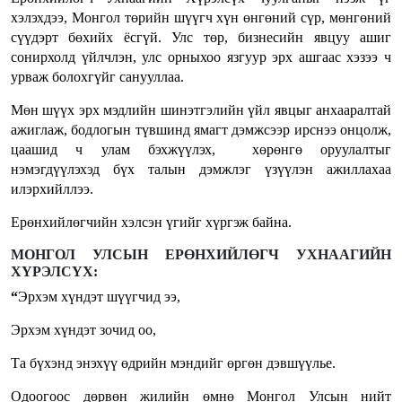
хэлэхдээ, Монгол төрийн шүүгч хүн өнгөний сүр, мөнгөний
сүүдэрт бөхийх ёсгүй. Улс төр, бизнесийн явцуу ашиг
сонирхолд үйлчлэн, улс орныхоо язгуур эрх ашгаас хэзээ ч
урваж болохгүйг санууллаа.
Мөн шүүх эрх мэдлийн шинэтгэлийн үйл явцыг анхааралтай
ажиглаж, бодлогын түвшинд ямагт дэмжсээр ирснээ онцолж,
цаашид ч улам бэхжүүлэх, хөрөнгө оруулалтыг
нэмэгдүүлэхэд бүх талын дэмжлэг үзүүлэн ажиллахаа
илэрхийллээ.
Ерөнхийлөгчийн хэлсэн үгийг хүргэж байна.
МОНГОЛ УЛСЫН ЕРӨНХИЙЛӨГЧ УХНААГИЙН
ХҮРЭЛСҮХ:
“
Эрхэм хүндэт шүүгчид ээ,
Эрхэм хүндэт зочид оо,
Та бүхэнд энэхүү өдрийн мэндийг өргөн дэвшүүлье.
Одоогоос дөрвөн жилийн өмнө Монгол Улсын нийт