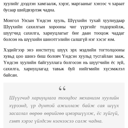
хуулийг дээдлэн хамгаалж, хэрэг, маргааныг хэнээс ч хараат
бусаар шийдвэрлэж чадна.
Монгол Улсын Үндсэн хууль, Шүүхийн тухай хуулиудаар
Шүүхийн сахилгын хорооны чиг үүргийг тодорхойлж,
шүүгчид сахилга, хариуцлагыг бие даан тооцож чаддаг
болсон нь шүүхийн шинэтгэлийн салшгүй нэг хэсэг юм.
Хэдийгээр энэ институц шүүх эрх мэдлийн тогтолцооны
хувьд цоо шинэ биш боловч Үндсэн хуульд тусгайлан зааж,
Үндсэн хуулийн байгууллага болгосон нь шүүгчийн ёс зүй,
сахилга, хариуцлагад тавьж буй нийгмийн хүсэмжлэл
байсан.
Шүүгчид хариуцлага тооцдог механизм хуулийн
хүрээнд, үр дүнтэй ажиллаж байж сая шүүх
засаглал өөрөө өөрийгөө цэвэршүүлж, ёс зүйгүй,
гэмт хэрэг үйлдсэн нэгнээсээ салж чадна.