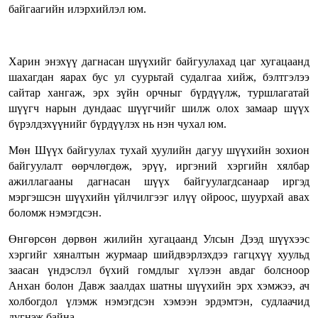
байгаагийн илэрхийлэл юм.
Харин энэхүү дагнасан шүүхийг байгуулахад цаг хугацаанд
шахагдан яарах бус ул суурьтай судалгаа хийж, бэлтгэлээ
сайтар хангаж, эрх зүйн орчныг бүрдүүлж, туршлагатай
шүүгч нарын дундаас шүүгчийг шилж олох замаар шүүх
бүрэлдэхүүнийг бүрдүүлэх нь нэн чухал юм.
Мөн Шүүх байгуулах тухай хуулийн дагуу шүүхийн зохион
байгуулалт өөрчлөгдөж, эрүү, иргэний хэргийн хялбар
ажиллагааны дагнасан шүүх байгуулагдсанаар иргэд
мэргэшсэн шүүхийн үйлчилгээг илүү ойроос, шуурхай авах
боломж нэмэгдсэн.
Өнгөрсөн дөрвөн жилийн хугацаанд Улсын Дээд шүүхээс
хэргийг хяналтын журмаар шийдвэрлэхдээ гагцхүү хуульд
заасан үндэслэл бүхий гомдлыг хүлээн авдаг болсноор
Анхан болон Давж заалдах шатны шүүхийн эрх хэмжээ, ач
холбогдол үлэмж нэмэгдсэн хэмээн эрдэмтэн, судлаачид
дүгнэж байна.