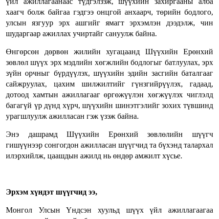
үйл ажиллагаанаас түдгэлзэж, шүүхийн захиргааны алба
хаагч болж байгаа гэдгээ онцгой анхаарч, төрийн бодлого,
улсын язгуур эрх ашгийг ямагт эрхэмлэн дээдэлж, чин
шударгаар ажиллах учиртайг сануулж байна.
Өнгөрсөн дөрвөн жилийн хугацаанд Шүүхийн Ерөнхий
зөвлөл шүүх эрх мэдлийн хөгжлийн бодлогыг батлуулах, эрх
зүйн орчныг бүрдүүлэх, шүүхийн эдийн засгийн баталгааг
сайжруулах, цахим шилжилтийг гүнзгийрүүлэх, гадаад,
дотоод хамтын ажиллагааг өргөжүүлэн хөгжүүлэх чиглэлд
багагүй үр дүнд хүрч, шүүхийн шинэтгэлийг зохих түвшинд
урагшлуулж ажилласан гэж үзэж байна.
Энэ дашрамд Шүүхийн Ерөнхий зөвлөлийн шүүгч
гишүүнээр сонгогдон ажилласан шүүгчид та бүхэнд талархал
илэрхийлж, цаашдын ажилд нь өндөр амжилт хүсье.
Эрхэм хүндэт шүүгчид ээ,
Монгол Улсын Үндсэн хуульд шүүх үйл ажиллагаагаа