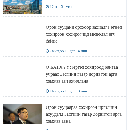
12 цаг 51 мин
Орон сууцанд орохоор захиалга өгөөд
хохирсон хохирогчид мэдээлэл өгч
байна
Өчигдөр 19 цаг 04 мин
О.БАТХҮҮ: Иргэд хохироод байгаа
учраас Засгийн газар доривтой арга
хэмжээ авч ажиллана
Өчигдөр 18 цаг 58 мин
Орон сууцаараа хохирсон иргэдийн
асуудалд Засгийн газар дорвитой арга
хэмжээ авна