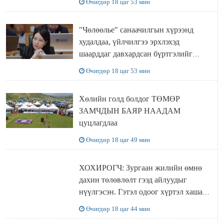
Өчигдөр 18 цаг 53 мин
"Чөлөөлье" санаачилгын хүрээнд
худалдаа, үйлчилгээ эрхлэхэд
шаарддаг давхардсан бүртгэлийг
хүчингүй болгох тогтоолын төслийг
Өчигдөр 18 цаг 53 мин
баталлаа
Хөлийн голд болдог ТӨМӨР
ЗАМЧДЫН БАЯР НААДАМ
цуцлагдлаа
Өчигдөр 18 цаг 49 мин
ХОХИРОГЧ: Зургаан жилийн өмнө
дахин төлөвлөлт гээд айлуудыг
нүүлгэсэн. Гэтэл одоог хүртэл хашаа
байшин ч байхгүй, орон сууц ч
Өчигдөр 18 цаг 44 мин
байхгүй хаана амьдрахаа мэдэхгүй явж