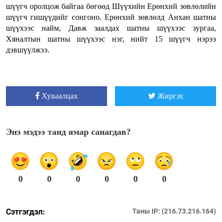
шүүгч оролцож байгаа бөгөөд Шүүхийн Ерөнхий зөвлөлийн
шүүгч гишүүдийг сонгоно. Ерөнхий зөвлөлд Анхан шатны
шүүхээс найм, Давж заалдах шатны шүүхээс зургаа,
Хяналтын шатны шүүхээс нэг, нийт 15 шүүгч нэрээ
дэвшүүлжээ.
Хуваалцах
Жиргэх
Энэ мэдээ танд ямар санагдав?
0
0
0
0
0
0
Сэтгэгдэл:
Таны IP: (216.73.216.164)