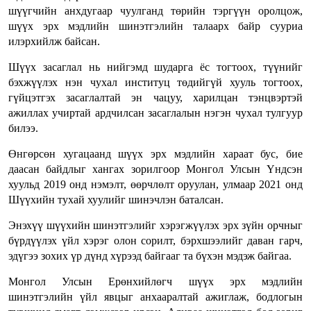
шүүгчийн анхдугаар чуулганд төрийн тэргүүн оролцож,
шүүх эрх мэдлийн шинэтгэлийн талаарх байр сууриа
илэрхийлж байсан.
Шүүх засаглал нь нийгэмд шударга ёс тогтоох, түүнийг
бэхжүүлэх нэн чухал институц төдийгүй хууль тогтоох,
гүйцэтгэх засаглалтай эн чацуу, харилцан тэнцвэртэй
ажиллах учиртай ардчилсан засаглалын нэгэн чухал тулгуур
билээ.
Өнгөрсөн хугацаанд шүүх эрх мэдлийн хараат бус, бие
даасан байдлыг хангах зорилгоор Монгол Улсын Үндсэн
хуульд 2019 онд нэмэлт, өөрчлөлт оруулан, улмаар 2021 онд
Шүүхийн тухай хуулийг шинэчлэн баталсан.
Энэхүү шүүхийн шинэтгэлийг хэрэгжүүлэх эрх зүйн орчныг
бүрдүүлэх үйл хэрэг олон сорилт, бэрхшээлийг даван гарч,
эдүгээ зохих үр дүнд хүрээд байгааг та бүхэн мэдэж байгаа.
Монгол Улсын Ерөнхийлөгч шүүх эрх мэдлийн
шинэтгэлийн үйл явцыг анхааралтай ажиглаж, бодлогын