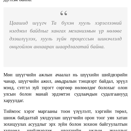
Цаашид шүүгч Та бүхэн хууль хэрэглээний
нэгдмэл байдлыг хангах механизмын үр нөлөөг
дээшлүүлэх, хууль зүйн процессын шинэчлэлд
онцгойлон анхаарах шаардлагатай байна.
Мөн шүүгчийн ажлын ачаалал нь шүүхийн шийдвэрийн
чанар, шүүгчийн ажил, амьдралын тэнцвэрт байдал, эрүүл
мэнд, сэтгэл зүй зэрэгт сөргөөр нөлөөлдөг болохыг олон
улсын болон манай эрдэмтэн судлаачдын судалгаанууд
харуулдаг.
Тиймээс хэрэг маргааны тоон үзүүлэлт, хэргийн төрөл,
шинж байдалтай уялдуулан шүүгчийн орон тоог уян хатан
зохицуулах асуудлыг эрх зүйн болон зохион байгуулалтын
хүрээнд шийдвэрлэж, шүүгчийн ажлын ачааллыг