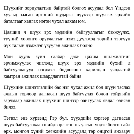
Шүүхийг зориулалтын байртай болгох асуудал бол Үндсэн
хуульд заасан иргэний шударга шүүхээр шүүлгэх эрхийн
баталгааг хангах нэгэн чухал алхам юм.
Цаашид ч шүүх эрх мэдлийн байгууллагыг бэхжүүлэх,
түүний хөрөнгө оруулалтыг нэмэгдүүлэхэд төрийн тэргүүн
бүх талын дэмжлэг үзүүлэн ажиллах болно.
Мөн хууль зүйн салбар дахь цахим шилжилтийг
эрчимжүүлэх чиглэлд шүүх эрх мэдлийн бүхий л
байгууллагууд нэгдмэл бодлогоор харилцан уялдаатай
хамтран ажиллах шаардлагатай байна.
Шүүхийн шинэтгэлийн бас нэг чухал ажил бол шүүн таслах
ажлын төрлөөр дагнасан шүүх байгуулах болон тойргийн
зарчмаар ажиллах шүүхийг шинээр байгуулах явдал байсан
билээ.
Тэгвэл энэ хүрээнд Гэр бүл, хүүхдийн хэргээр дагнасан
шүүх байгуулахаар шийдвэрлэсэн нь улсын үндэс болсон айл
өрх, монгол хүний хөгжлийн асуудалд төр онцгой анхаарч