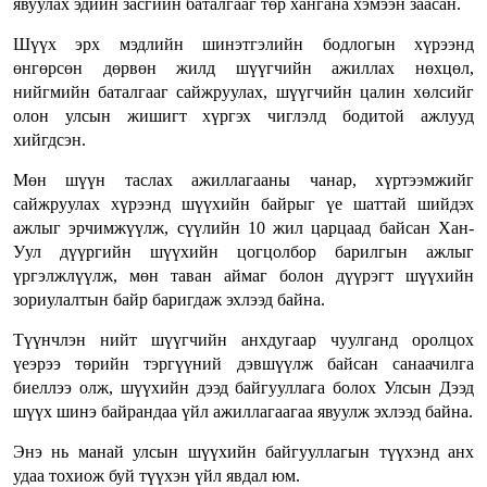
явуулах эдийн засгийн баталгааг төр хангана хэмээн заасан.
Шүүх эрх мэдлийн шинэтгэлийн бодлогын хүрээнд
өнгөрсөн дөрвөн жилд шүүгчийн ажиллах нөхцөл,
нийгмийн баталгааг сайжруулах, шүүгчийн цалин хөлсийг
олон улсын жишигт хүргэх чиглэлд бодитой ажлууд
хийгдсэн.
Мөн шүүн таслах ажиллагааны чанар, хүртээмжийг
сайжруулах хүрээнд шүүхийн байрыг үе шаттай шийдэх
ажлыг эрчимжүүлж, сүүлийн 10 жил царцаад байсан Хан-
Уул дүүргийн шүүхийн цогцолбор барилгын ажлыг
үргэлжлүүлж, мөн таван аймаг болон дүүрэгт шүүхийн
зориулалтын байр баригдаж эхлээд байна.
Түүнчлэн нийт шүүгчийн анхдугаар чуулганд оролцох
үеэрээ төрийн тэргүүний дэвшүүлж байсан санаачилга
биеллээ олж, шүүхийн дээд байгууллага болох Улсын Дээд
шүүх шинэ байрандаа үйл ажиллагаагаа явуулж эхлээд байна.
Энэ нь манай улсын шүүхийн байгууллагын түүхэнд анх
удаа тохиож буй түүхэн үйл явдал юм.