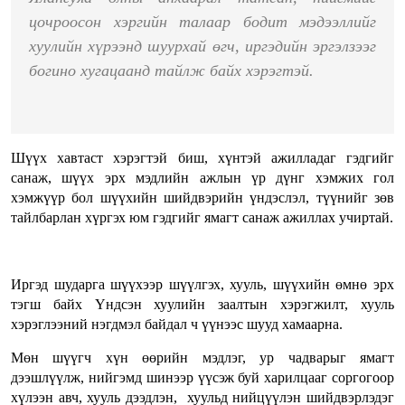
цочроосон хэргийн талаар бодит мэдээллийг
хуулийн хүрээнд шуурхай өгч, иргэдийн эргэлзээг
богино хугацаанд тайлж байх хэрэгтэй.
Шүүх хавтаст хэрэгтэй биш, хүнтэй ажилладаг гэдгийг
санаж, шүүх эрх мэдлийн ажлын үр дүнг хэмжих гол
хэмжүүр бол шүүхийн шийдвэрийн үндэслэл, түүнийг зөв
тайлбарлан хүргэх юм гэдгийг ямагт санаж ажиллах учиртай.
Иргэд шударга шүүхээр шүүлгэх, хууль, шүүхийн өмнө эрх
тэгш байх Үндсэн хуулийн заалтын хэрэгжилт, хууль
хэрэглээний нэгдмэл байдал ч үүнээс шууд хамаарна.
Мөн шүүгч хүн өөрийн мэдлэг, ур чадварыг ямагт
дээшлүүлж, нийгэмд шинээр үүсэж буй харилцааг соргогоор
хүлээн авч, хууль дээдлэн, хуульд нийцүүлэн шийдвэрлэдэг