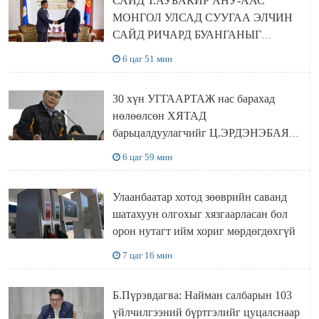
САЙД Т.АУБАКИР АНУ-ААС
МОНГОЛ УЛСАД СУУГАА ЭЛЧИН
САЙД РИЧАРД БУАНГАНЫГ
ХҮЛЭЭН АВЧ УУЛЗЛАА
6 цаг 51 мин
30 хүн УГГААРТАЖ нас барахад
нөлөөлсөн ХЯТАД
барьцалдуулагчийг Ц.ЭРДЭНЭБАЯР
захирал дахин худалдаж авахаар
6 цаг 59 мин
болжээ
Улаанбаатар хотод зөөврийн саванд
шатахуун олгохыг хязгаарласан бол
орон нутагт ийм хориг мөрдөгдөхгүй
7 цаг 16 мин
Б.Пүрэвдагва: Найман салбарын 103
үйлчилгээний бүртгэлийг цуцалснаар