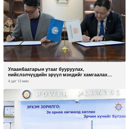
Улаанбаатарын утааг бууруулах,
нийслэлчүүдийн эрүүл мэндийг хамгаалах
төслийг “Чингис хаан баялгийн сан нэгдэл” ХХК-
4 цаг 13 мин
тай хамтран хэрэгжүүлнэ