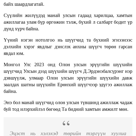
байх шаардлагатай.
Сүүлийн жилүүдэд манай улсын гадаад харилцаа, хамтын
ажиллагаа улам бүр өргөжин тэлж, бүхий л салбарт бодит үр
дүнд хүрч байна.
Үүний нэгэн нотолгоо нь шүүгчид та бүхний эгнээнээс
дэлхийн хэрэг явдлыг дэнслэх анхны шүүгч төрөн гарсан
явдал юм.
Монгол Улс 2023 онд Олон улсын эрүүгийн шүүхийн
шүүгчид Улсын дээд шүүхийн шүүгч Д.Эрдэнэбалсүрэнг нэр
дэвшүүлж, улмаар Олон улсын эрүүгийн шүүхийн давж
заалдах шатны шүүхийн Ерөнхий шүүгчээр эдүгээ ажиллаж
байна.
Энэ бол манай шүүгчид олон улсын түвшинд ажиллаж чадаж
буй тод илэрхийлэл бөгөөд Та бидний хамтын амжилт мөн.
Эцэст нь хэлэхэд төрийн тэргүүн хуулиа