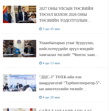
2027 ОНЫ УЛСЫН ТӨСВИЙН
ТӨСӨЛ БОЛОН 2026 ОНЫ
ТӨСВИЙН ТОДОТГОЛЫН
ТӨСЛИЙН ОЛОН НИЙТИЙН
3 цаг 45 мин
ХЭЛЭЛЦҮҮЛЭГ БОЛЛОО
Улаанбаатарын утааг бууруулах,
нийслэлчүүдийн эрүүл мэндийг
хамгаалах төслийг “Чингис хаан
баялгийн сан нэгдэл” ХХК-тай
4 цаг 13 мин
хамтран хэрэгжүүлнэ
"ДЦС-3” ТӨХК-ийн нэн
шаардлагатай “Турбингенератор-5”-
ын шинэчлэлийн төсвийг
шийдвэрлэхээр болов
4 цаг 20 мин