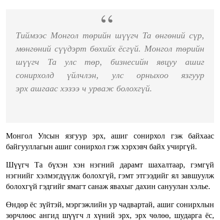
Тиймээс Монгол төрийн шүүгч Та өнгөний сүр,
мөнгөний сүүдэрт бөхийх ёсгүй. Монгол төрийн
шүүгч Та улс төр, бизнесийн явцуу ашиг
сонирхолд үйлчлэн, улс орныхоо язгуур
эрх ашгаас хэзээ ч урваж болохгүй.
Монгол Улсын язгуур эрх, ашиг сонирхол гэж байхаас
байгууллагын ашиг сонирхол гэж хэрхэвч байх учиргүй.
Шүүгч Та бүхэн хэн нэгний дарамт шахалтаар, гэмгүй
нэгнийг хэлмэгдүүлж болохгүй, гэмт этгээдийг ял завшуулж
болохгүй гэдгийг ямагт санаж явахыг дахин сануулан хэлье.
Өндөр ёс зүйтэй, мэргэжлийн ур чадвартай, ашиг сонирхлын
зөрчлөөс ангид шүүгч л хүний эрх, эрх чөлөө, шударга ёс,