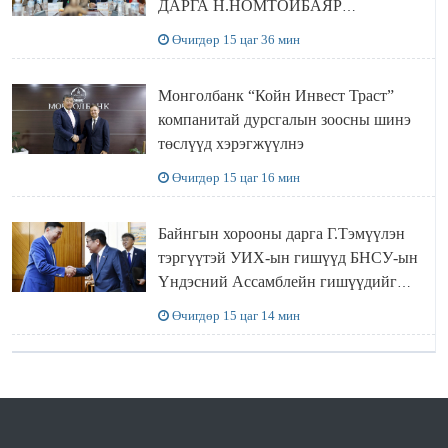
ДАРГА Н.НОМТОЙБАЯР
ӨМНӨГОВЬ АЙМАГТ
Өчигдөр 15 цаг 36 мин
АЖИЛЛАЛАА
Монголбанк “Койн Инвест Траст”
компанитай дурсгалын зоосны шинэ
төслүүд хэрэгжүүлнэ
Өчигдөр 15 цаг 16 мин
Байнгын хорооны дарга Г.Тэмүүлэн
тэргүүтэй УИХ-ын гишүүд БНСУ-ын
Үндэсний Ассамблейн гишүүдийг
хүлээн авч уулзав
Өчигдөр 15 цаг 14 мин