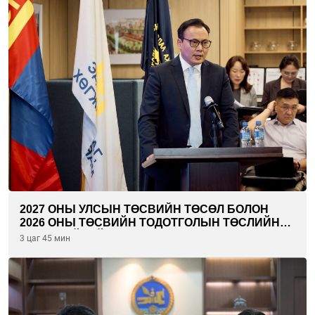
2027 ОНЫ УЛСЫН ТӨСВИЙН ТӨСӨЛ БОЛОН
2026 ОНЫ ТӨСВИЙН ТОДОТГОЛЫН ТӨСЛИЙН
ОЛОН НИЙТИЙН ХЭЛЭЛЦҮҮЛЭГ БОЛЛОО
3 цаг 45 мин