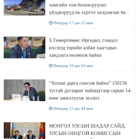
хамгийн том боловсруулах
үйлдвэрүүд нь хүртэл халдлагын бай
болов
Өчигдөр 17 цаг 25 мин
З.Төмөртөмөө: Өргөдөл, гомдол
ихсэхэд төрийн албан хаагчдын
хандлага нөлөөлж байна
Өчигдөр 16 цаг 04 мин
“Хотын дарга сонсож байна” 150150
тусгай дугаарыг наймдугаар сарын 14-
нөөс ажиллуулж эхэлнэ
Өчигдөр 15 цаг 44 мин
МОНГОЛ УЛСЫН ШАДАР САЙД,
УЛСЫН ОНЦГОЙ КОМИССЫН