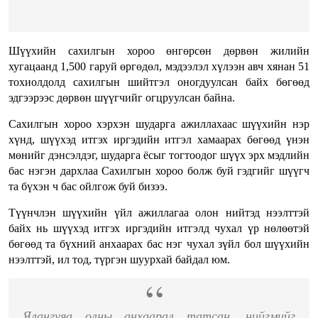
Шүүхийн сахилгын хороо өнгөрсөн дөрвөн жилийн
хугацаанд 1,500 гаруй өргөдөл, мэдээлэл хүлээн авч хянан 51
тохиолдолд сахилгын шийтгэл оногдуулсан байх бөгөөд
эдгээрээс дөрвөн шүүгчийг огцруулсан байна.
Сахилгын хороо хэрхэн шударга ажиллахаас шүүхийн нэр
хүнд, шүүхэд итгэх иргэдийн итгэл хамаарах бөгөөд үнэн
мөнийг дэнсэлдэг, шударга ёсыг тогтоодог шүүх эрх мэдлийн
бас нэгэн дархлаа Сахилгын хороо болж буй гэдгийг шүүгч
та бүхэн ч бас ойлгож буй бизээ.
Түүнчлэн шүүхийн үйл ажиллагаа олон нийтэд нээлттэй
байх нь шүүхэд итгэх иргэдийн итгэлд чухал үр нөлөөтэй
бөгөөд та бүхний анхаарах бас нэг чухал зүйл бол шүүхийн
нээлттэй, ил тод, түргэн шуурхай байдал юм.
Ялангуяа олны анхаарал татсан, нийгмийг