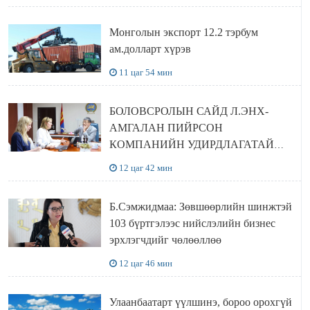
Монголын экспорт 12.2 тэрбум
ам.долларт хүрэв
11 цаг 54 мин
БОЛОВСРОЛЫН САЙД Л.ЭНХ-
АМГАЛАН ПИЙРСОН
КОМПАНИЙН УДИРДЛАГАТАЙ
УУЛЗЛАА
12 цаг 42 мин
Б.Сэмжидмаа: Зөвшөөрлийн шинжтэй
103 бүртгэлээс нийслэлийн бизнес
эрхлэгчдийг чөлөөллөө
12 цаг 46 мин
Улаанбаатарт үүлшинэ, бороо орохгүй