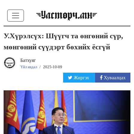
У.Хүрэлсүх: Шүүгч та өнгөний сүр,
мөнгөний сүүдэрт бөхийх ёсгүй
Батхуяг
Үйл явдал
/
2025-10-09
Жиргэх
Хуваалцах