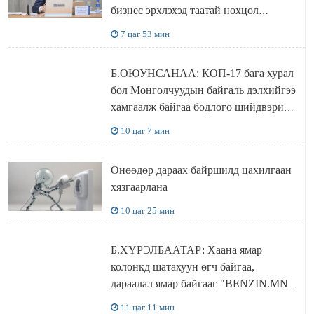
бизнес эрхлэхэд таатай нөхцөл
бүрдэнэ
7 цаг 53 мин
Б.ОЮУНСАНАА: КОП-17 бага хурал
бол Монголчуудын байгаль дэлхийгээ
хамгаалж байгаа бодлого шийдвэрийг
ДЭЛХИЙД СУРТАЛЧИЛАХ гол
10 цаг 7 мин
бодлого
Өнөөдөр дараах байршилд цахилгаан
хязгаарлана
10 цаг 25 мин
Б.ХҮРЭЛБААТАР: Хаана ямар
колонкд шатахуун өгч байгаа,
дараалал ямар байгааг "BENZIN.MN”
сайтаас харах боломжтой
11 цаг 11 мин