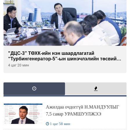
"ДЦС-3” ТӨХК-ийн нэн шаардлагатай
“Турбингенератор-5”-ын шинэчлэлийн төсвийг
шийдвэрлэхээр болов
4 цаг 20 мин
Ажилдаа очдоггүй Н.МАНДУУЛЫГ
7,5 саяар УРАМШУУЛЖЭЭ
1 цаг 58 мин