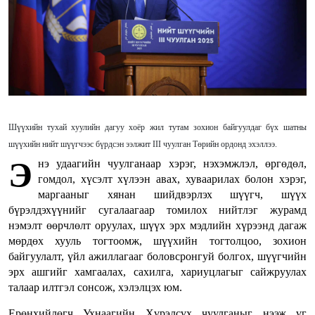
Шүүхийн тухай хуулийн дагуу хоёр жил тутам зохион байгуулдаг бүх шатны
шүүхийн нийт шүүгчээс бүрдсэн ээлжит III чуулган Төрийн ордонд эхэллээ.
Э
нэ удаагийн чуулганаар хэрэг, нэхэмжлэл, өргөдөл,
гомдол, хүсэлт хүлээн авах, хуваарилах болон хэрэг,
маргааныг хянан шийдвэрлэх шүүгч, шүүх
бүрэлдэхүүнийг сугалаагаар томилох нийтлэг журамд
нэмэлт өөрчлөлт оруулах, шүүх эрх мэдлийн хүрээнд дагаж
мөрдөх хууль тогтоомж, шүүхийн тогтолцоо, зохион
байгуулалт, үйл ажиллагааг боловсронгуй болгох, шүүгчийн
эрх ашгийг хамгаалах, сахилга, хариуцлагыг сайжруулах
талаар илтгэл сонсож, хэлэлцэх юм.
Ерөнхийлөгч Ухнаагийн Хүрэлсүх чуулганыг нээж үг