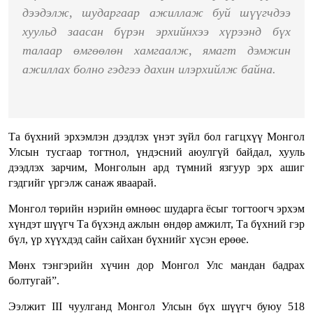
дээдэлж, шударгаар ажиллаж буй шүүгчдээ
хуульд заасан бүрэн эрхийнхээ хүрээнд бүх
талаар өмгөөлөн хамгаалж, ямагт дэмжин
ажиллах болно гэдгээ дахин илэрхийлж байна.
Та бүхний эрхэмлэн дээдлэх үнэт зүйл бол гагцхүү Монгол
Улсын тусгаар тогтнол, үндэсний аюулгүй байдал, хууль
дээдлэх зарчим, Монголын ард түмний язгуур эрх ашиг
гэдгийг үргэлж санаж яваарай.
Монгол төрийн нэрийн өмнөөс шударга ёсыг тогтоогч эрхэм
хүндэт шүүгч Та бүхэнд ажлын өндөр амжилт, Та бүхний гэр
бүл, үр хүүхдэд сайн сайхан бүхнийг хүсэн ерөөе.
Мөнх тэнгэрийн хүчин дор Монгол Улс мандан бадрах
болтугай”.
Ээлжит III чуулганд Монгол Улсын бүх шүүгч буюу 518