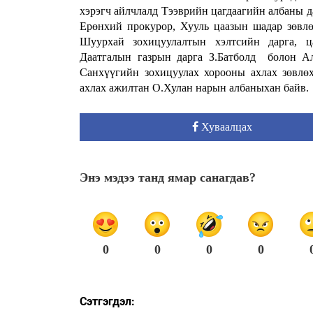
хэрэгч айлчлалд Тээврийн цагдаагийн албаны д
Ерөнхий прокурор, Хууль цаазын шадар зөвлө
Шуурхай зохицуулалтын хэлтсийн дарга, ц
Даатгалын газрын дарга З.Батболд болон А
Санхүүгийн зохицуулах хорооны ахлах зөвлө
ахлах ажилтан О.Хулан нарын албаныхан байв.
Хуваалцах
Энэ мэдээ танд ямар санагдав?
0
0
0
0
Сэтгэгдэл: