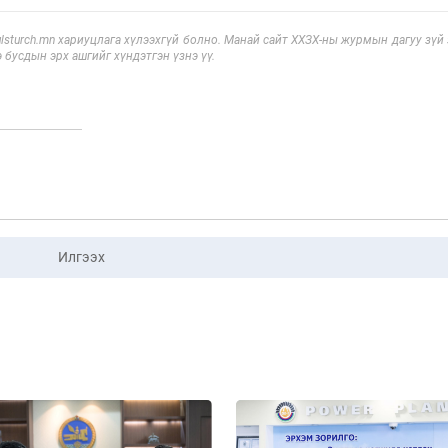
sturch.mn хариуцлага хүлээхгүй болно. Манай сайт ХХЗХ-ны журмын дагуу зүй
э бусдын эрх ашгийг хүндэтгэн үзнэ үү.
Илгээх