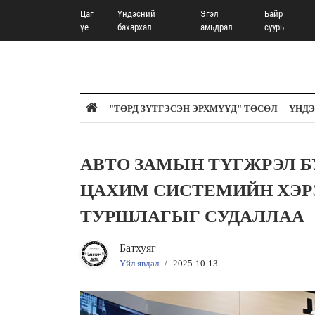
Цаг
Үндэсний
Эгэл
Байр
үе
бахархал
амьдрал
суурь
"ТӨРД ЗҮТГЭСЭН ЭРХМҮҮД" ТӨСӨЛ
ҮНДЭ
АВТО ЗАМЫН ТҮГЖРЭЛ Б
ЦАХИМ СИСТЕМИЙН ХЭР
ТУРШЛАГЫГ СУДАЛЛАА
Батхуяг
Үйл явдал
/
2025-10-13