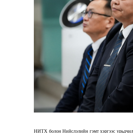
НИТХ болон Нийслэлийн гэмт хэргээс урьдчила