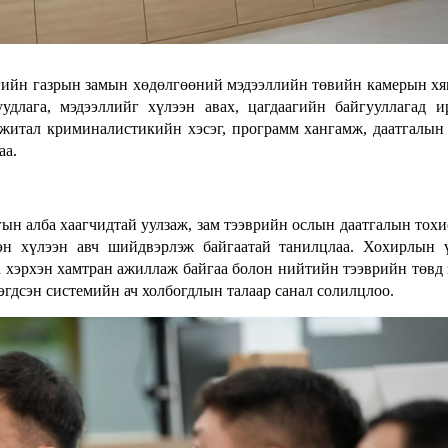
гийн газрын замын хөдөлгөөний мэдээллийн төвийн камерын х
удлага, мэдээллийг хүлээн авах, цагдаагийн байгууллагад 
ижитал криминалистикийн хэсэг, программ хангамж, даатгалын
аа.
ын алба хаагчидтай уулзаж, зам тээврийн ослын даатгалын тох
эн хүлээн авч шийдвэрлэж байгаатай танилцлаа. Хохирлын 
а хэрхэн хамтран ажиллаж байгаа болон нийтийн тээврийн төвд
 нэгдсэн системийн ач холбогдлын талаар санал солилцлоо.