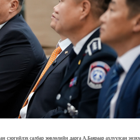
н сэргийлэх салбар зөвлөлийн дарга А.Баяраар ахлуулсан энэх