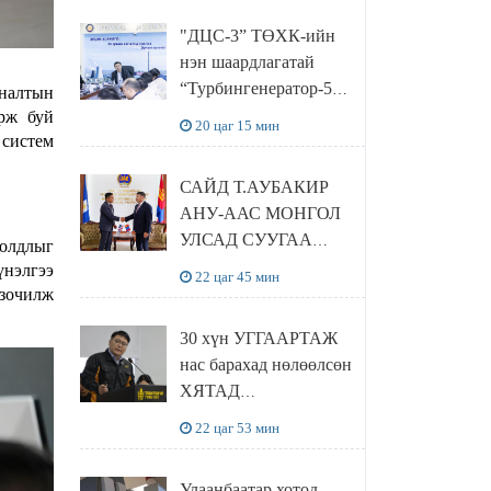
“Чингис хаан
"ДЦС-3” ТӨХК-ийн
баялгийн сан нэгдэл”
нэн шаардлагатай
ХХК-тай хамтран
“Турбингенератор-5”-
яналтын
хэрэгжүүлнэ
ын шинэчлэлийн
ирж буй
20 цаг 15 мин
төсвийг
 систем
шийдвэрлэхээр болов
САЙД Т.АУБАКИР
АНУ-ААС МОНГОЛ
УЛСАД СУУГАА
иолдлыг
ЭЛЧИН САЙД
үнэлгээ
22 цаг 45 мин
РИЧАРД
 зочилж
БУАНГАНЫГ
30 хүн УГГААРТАЖ
ХҮЛЭЭН АВЧ
нас барахад нөлөөлсөн
УУЛЗЛАА
ХЯТАД
барьцалдуулагчийг
22 цаг 53 мин
Ц.ЭРДЭНЭБАЯР
захирал дахин
Улаанбаатар хотод