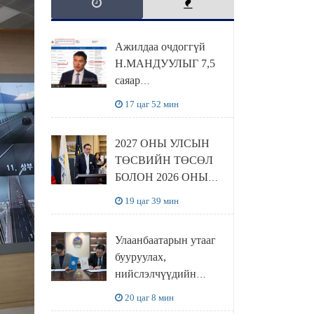
Ажилдаа очдоггүй
Н.МАНДУУЛЫГ 7,5
саяар
УРАМШУУЛЖЭЭ
17 цаг 52 мин
2027 ОНЫ УЛСЫН
ТӨСВИЙН ТӨСӨЛ
БОЛОН 2026 ОНЫ
ТӨСВИЙН
19 цаг 39 мин
ТОДОТГОЛЫН
ТӨСЛИЙН ОЛОН
Улаанбаатарын утааг
НИЙТИЙН
бууруулах,
ХЭЛЭЛЦҮҮЛЭГ
нийслэлчүүдийн
БОЛЛОО
эрүүл мэндийг
20 цаг 8 мин
хамгаалах төслийг