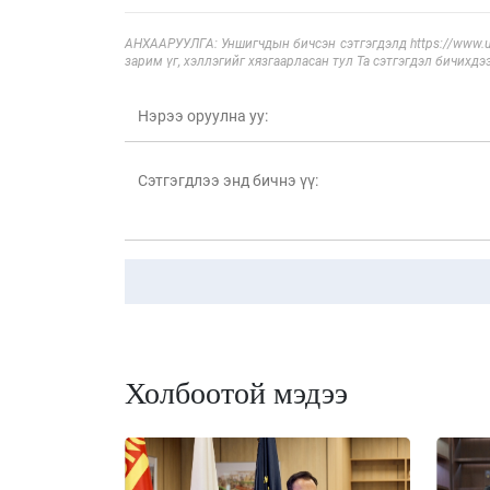
АНХААРУУЛГА: Уншигчдын бичсэн сэтгэгдэлд https://www.ul
зарим үг, хэллэгийг хязгаарласан тул Та сэтгэгдэл бичихдэ
Холбоотой мэдээ