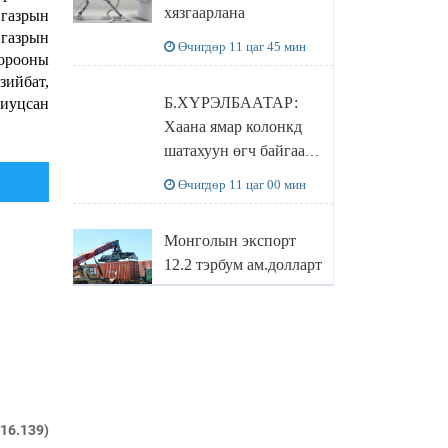
хязгаарлана
 газрын
бодлого
 газрын
Өчигдөр 11 цаг 45 мин
орооны
зийбат,
Б.ХҮРЭЛБААТАР:
риуцсан
Хаана ямар колонкд
шатахуун өгч байгаа,
дараалал ямар байгааг
Өчигдөр 11 цаг 00 мин
"BENZIN.MN”
сайтаас харах
Монголын экспорт
боломжтой
12.2 тэрбум ам.долларт
хүрэв
Өчигдөр 10 цаг 16 мин
БОЛОВСРОЛЫН
САЙД Л.ЭНХ-
АМГАЛАН
216.139)