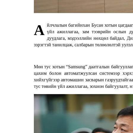
А
йлчлалын багийнхан Бусан хотын цагдаа
үйл ажиллагаа, зам тээврийн ослын ду
дуудлага, мэдээллийн нөхцөл байдал, Д
зэрэгтэй танилцаж, салбарын төлөөлөлтэй уулзл
Мөн тус хотын “Samsung” даатгалын байгууллаг
цахим болон автоматжуулсан системээр хэрх
хийхгүйгээр автомашин засварын газруудтайга
тус төвийн үйл ажиллагаа, зохион байгуулалт,