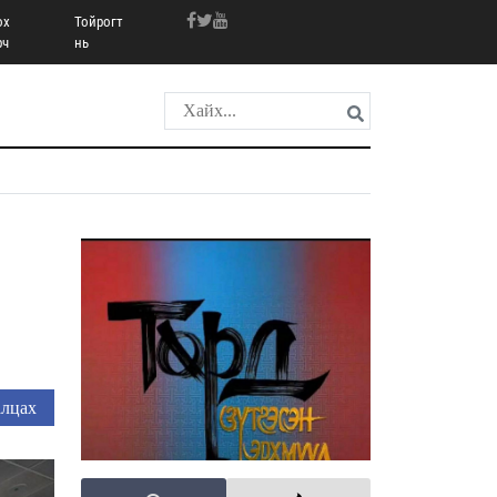
ох
Тойрогт
рч
нь
лцах