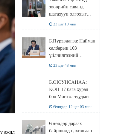
худалдаж авахаар
зөөврийн саванд
болжээ
шатахуун олгохыг
хязгаарласан бол орон
23 цаг 10 мин
нутагт ийм хориг
мөрдөгдөхгүй
Б.Пүрэвдагва: Найман
салбарын 103
үйлчилгээний
бүртгэлийг
23 цаг 48 мин
цуцалснаар бизнес
эрхлэхэд таатай
Б.ОЮУНСАНАА:
нөхцөл бүрдэнэ
КОП-17 бага хурал
бол Монголчуудын
байгаль дэлхийгээ
Өчигдөр 12 цаг 03 мин
хамгаалж байгаа
бодлого шийдвэрийг
Өнөөдөр дараах
ДЭЛХИЙД
байршилд цахилгаан
үү ажил
СУРТАЛЧИЛАХ гол