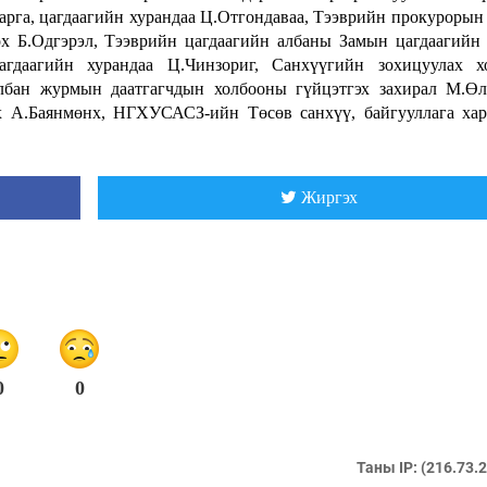
арга, цагдаагийн хурандаа Ц.Отгондаваа, Тээврийн прокурорын
х Б.Одгэрэл, Тээврийн цагдаагийн албаны Замын цагдаагийн
агдаагийн хурандаа Ц.Чинзориг, Санхүүгийн зохицуулах х
лбан журмын даатгагчдын холбооны гүйцэтгэх захирал М.Өл
х А.Баянмөнх, НГХУСАСЗ-ийн Төсөв санхүү, байгууллага ха
Жиргэх
0
0
Таны IP: (216.73.