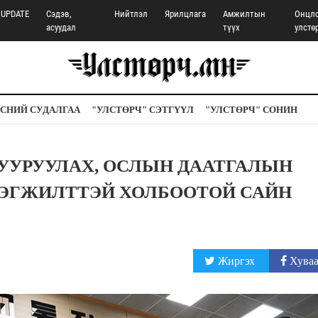
UPDATE
Сэдэв,
Нийтлэл
Ярилцлага
Амжилтын
Онцл
асуудал
түүх
улстө
СНИЙ СУДАЛГАА
"УЛСТӨРЧ" СЭТГҮҮЛ
"УЛСТӨРЧ" СОНИН
УУРУУЛАХ, ОСЛЫН ДААТГАЛЫН
ЭГЖИЛТТЭЙ ХОЛБООТОЙ САЙН
Жиргэх
Хуваа