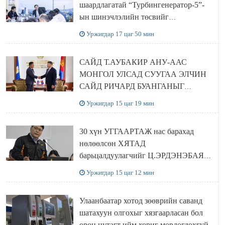
шаардлагатай “Турбингенератор-5”-
ын шинэчлэлийн төсвийг
шийдвэрлэхээр болов
Уржигдар 17 цаг 50 мин
САЙД Т.АУБАКИР АНУ-ААС
МОНГОЛ УЛСАД СУУГАА ЭЛЧИН
САЙД РИЧАРД БУАНГАНЫГ
ХҮЛЭЭН АВЧ УУЛЗЛАА
Уржигдар 15 цаг 19 мин
30 хүн УГГААРТАЖ нас барахад
нөлөөлсөн ХЯТАД
барьцалдуулагчийг Ц.ЭРДЭНЭБАЯР
захирал дахин худалдаж авахаар
Уржигдар 15 цаг 12 мин
болжээ
Улаанбаатар хотод зөөврийн саванд
шатахуун олгохыг хязгаарласан бол
орон нутагт ийм хориг мөрдөгдөхгүй