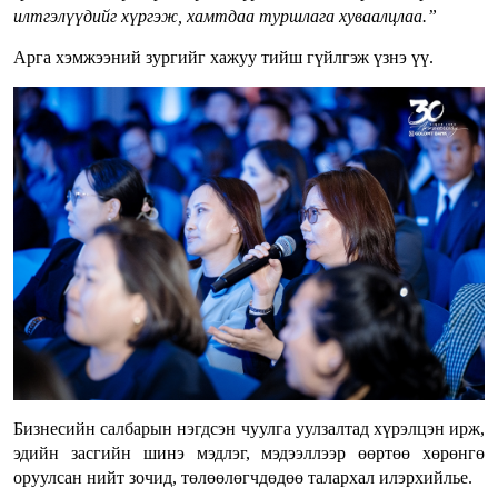
илтгэлүүдийг хүргэж, хамтдаа туршлага хуваалцлаа.”
Арга хэмжээний зургийг хажуу тийш гүйлгэж үзнэ үү.
Бизнесийн салбарын нэгдсэн чуулга уулзалтад хүрэлцэн ирж,
эдийн засгийн шинэ мэдлэг, мэдээллээр өөртөө хөрөнгө
оруулсан нийт зочид, төлөөлөгчдөдөө талархал илэрхийлье.