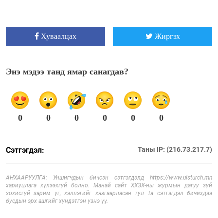
Хуваалцах
Жиргэх
Энэ мэдээ танд ямар санагдав?
0
0
0
0
0
0
Сэтгэгдэл:
Таны IP: (216.73.217.7)
АНХААРУУЛГА: Уншигчдын бичсэн сэтгэгдэлд https://www.ulsturch.mn
хариуцлага хүлээхгүй болно. Манай сайт ХХЗХ-ны журмын дагуу зүй
зохисгүй зарим үг, хэллэгийг хязгаарласан тул Та сэтгэгдэл бичихдээ
бусдын эрх ашгийг хүндэтгэн үзнэ үү.