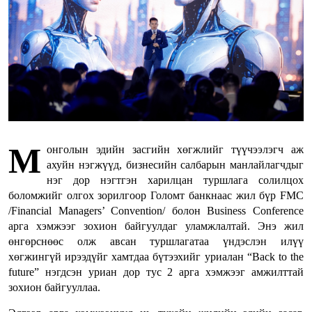
М
онголын эдийн засгийн хөгжлийг түүчээлэгч аж
ахуйн нэгжүүд, бизнесийн салбарын манлайлагчдыг
нэг дор нэгтгэн харилцан туршлага солилцох
боломжийг олгох зорилгоор Голомт банкнаас жил бүр FMC
/Financial Managers’ Convention/ болон Business Conference
арга хэмжээг зохион байгуулдаг уламжлалтай. Энэ жил
өнгөрснөөс олж авсан туршлагатаа үндэслэн илүү
хөгжингүй ирээдүйг хамтдаа бүтээхийг уриалан “Back to the
future” нэгдсэн уриан дор тус 2 арга хэмжээг амжилттай
зохион байгууллаа.