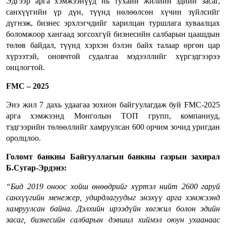
Эдгээр арга хэмжээнүүд нь тухайн жилийн эдийн засаг,
санхүүгийн үр дүн, түүнд нөлөөлсөн хүчин зүйлсийг
дүгнэж, бизнес эрхлэгчдийг харилцан туршлага хуваалцах
боломжоор хангаад зогсохгүй бизнесийн салбарын цаашдын
төлөв байдал, түүнд хэрхэн бэлэн байх талаар өргөн цар
хүрээтэй, оновчтой судалгаа мэдээллийг хүргэдгээрээ
онцлогтой.
FMC
– 2025
Энэ жил 7 дахь удаагаа зохион байгуулагдаж буй FMC-2025
арга хэмжээнд Монголын ТОП групп, компаниуд,
тэдгээрийн төлөөллийг хамруулсан 600 орчим зочид уригдан
оролцлоо.
Голомт банкны Байгууллагын банкны газрын захирал
Б.Сугар-Эрдэнэ:
“Бид 2019 оноос хойш өнөөдрийг хүртэл нийт 2600 гаруй
санхүүгийн менежер, удирдлагуудыг энэхүү арга хэмжээнд
хамруулсан байна. Дэлхийн ирээдүйн хөгжил болон эдийн
засаг, бизнесийн салбарын дэвшил хиймэл оюун ухаанаас