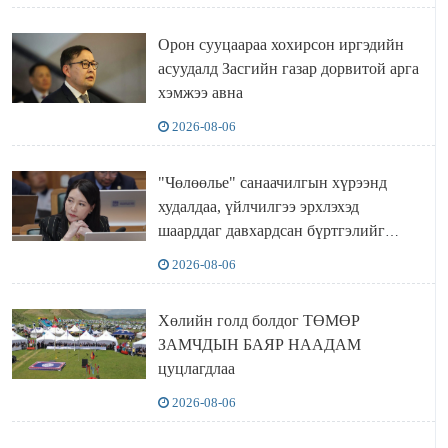
Орон сууцаараа хохирсон иргэдийн
асуудалд Засгийн газар дорвитой арга
хэмжээ авна
2026-08-06
"Чөлөөлье" санаачилгын хүрээнд
худалдаа, үйлчилгээ эрхлэхэд
шаарддаг давхардсан бүртгэлийг
хүчингүй болгох тогтоолын төслийг
2026-08-06
баталлаа
Хөлийн голд болдог ТӨМӨР
ЗАМЧДЫН БАЯР НААДАМ
цуцлагдлаа
2026-08-06