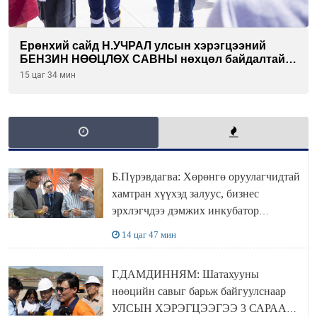
Ерөнхий сайд Н.УЧРАЛ улсын хэрэгцээний
БЕНЗИН НӨӨЦЛӨХ САВНЫ нөхцөл байдалтай
танилцлаа
15 цаг 34 мин
Б.Пүрэвдагва: Хөрөнгө оруулагчидтай
хамтран хүүхэд залуус, бизнес
эрхлэгчдээ дэмжих инкубатор
төвүүдийг хотын захын хорооллуудад
14 цаг 47 мин
байгуулна
Г.ДАМДИННЯМ: Шатахууны
нөөцийн савыг барьж байгуулснаар
УЛСЫН ХЭРЭГЦЭЭГЭЭ 3 САРААР