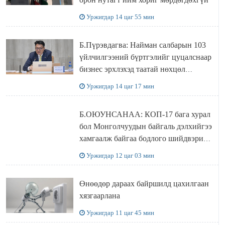
Уржигдар 14 цаг 55 мин
Б.Пүрэвдагва: Найман салбарын 103
үйлчилгээний бүртгэлийг цуцалснаар
бизнес эрхлэхэд таатай нөхцөл
бүрдэнэ
Уржигдар 14 цаг 17 мин
Б.ОЮУНСАНАА: КОП-17 бага хурал
бол Монголчуудын байгаль дэлхийгээ
хамгаалж байгаа бодлого шийдвэрийг
ДЭЛХИЙД СУРТАЛЧИЛАХ гол
Уржигдар 12 цаг 03 мин
бодлого
Өнөөдөр дараах байршилд цахилгаан
хязгаарлана
Уржигдар 11 цаг 45 мин