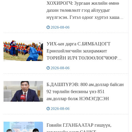
ХОХИРОГЧ: Зургаан жилийн өмнө
дахин төлөвлөлт гээд айлуудыг
нүүлгэсэн. Гэтэл одоог хүртэл хашаа
байшин ч байхгүй, орон сууц ч
2026-08-06
байхгүй хаана амьдрахаа мэдэхгүй явж
байна
УИХ-ын дарга С.БЯМБАЦОГТ
Ерөнхийлөгчийн захирамжит
ТӨРИЙН ИЛЧ ТӨЛӨӨЛӨГЧӨӨР
Сутай хайрханы тахилгад оролцжээ
2026-08-06
Б.ДАШПҮРЭВ: 800 ам.доллар байсан
92 төрлийн бензины үнэ 851
ам.доллар болж НЭМЭГДСЭН
2026-08-06
Говийн Г.ГАНБААТАР гишүүн,