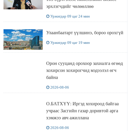
эрхлэгчдийг чөлөөллөө
Уржигдар 09 цаг 24 мин
Улаанбаатарт үүлшинэ, бороо орохгүй
Уржигдар 09 цаг 19 мин
Орон сууцанд орохоор захиалга өгөөд
хохирсон хохирогчид мэдээлэл өгч
байна
2026-08-06
О.БАТХҮҮ: Иргэд хохироод байгаа
учраас Засгийн газар доривтой арга
хэмжээ авч ажиллана
2026-08-06