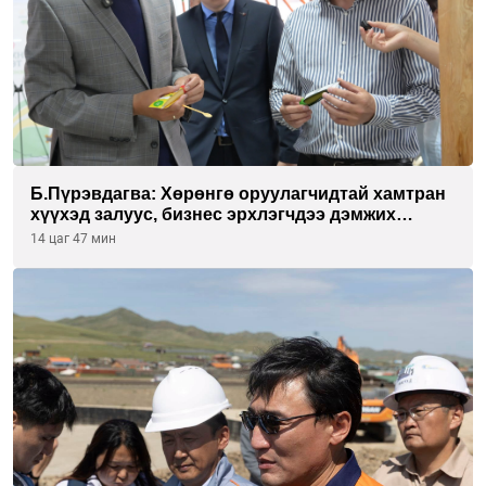
Б.Пүрэвдагва: Хөрөнгө оруулагчидтай хамтран
хүүхэд залуус, бизнес эрхлэгчдээ дэмжих
инкубатор төвүүдийг хотын захын
14 цаг 47 мин
хорооллуудад байгуулна