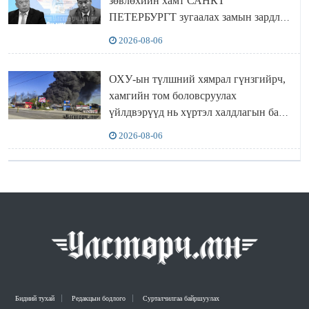
зөвлөхийн хамт САНКТ
ПЕТЕРБУРГТ зугаалах замын зардлаа
“ИНҮТ” ТӨХХК даажээ
2026-08-06
ОХУ-ын түлшний хямрал гүнзгийрч,
хамгийн том боловсруулах
үйлдвэрүүд нь хүртэл халдлагын бай
болов
2026-08-06
Бидний тухай
Редакцын бодлого
Сурталчилгаа байршуулах