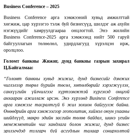
Business Conference – 2025
Business Conference арга хэмжээний хувьд амжилттай
хөгжиж, цар хүрээгээ тэлж буй бизнесүүд, шилдэг аж ахуйн
нэгжүүдийг хамруулдгаараа онцлогтой. Энэ жилийн
Business Conference-2025 арга хэмжээнд нийт 500 гаруй
байгууллагын төлөөлөл, удирдлагууд хүрэлцэн ирж,
оролцлоо.
Голомт банкны Жижиг, дунд банкны газрын захирал
Ц.Байгалмаа:
“Голомт банкны хувьд жижиг, дунд бизнесийг дэмжих
чиглэлээр төрөл бүрийн төсөл, хөтөлбөрийг хэрэгжүүлэх,
санхүүгийн үйлчилгээг хүртээмжтэй хүргэхэд онцгой
анхааран ажиллаж ирсэн. Энэ хүрээнд Business Conference
арга хэмжээг тасралтгүй 6 жил зохион байгуулж байна.
Өнөөдрийн арга хэмжээгээр геополитик, хиймэл оюун ухааны
шийдлүүд, макро эдийн засгийн төлөв байдал, шинэ үеийн
менежментийн чиг хандлага болон жижиг, дунд бизнес
эрхлэгчдэд тулгарч буй асуудлын талаар сонирхолтой