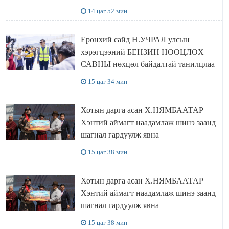
НӨӨЦЛӨДӨГ болно
14 цаг 52 мин
Ерөнхий сайд Н.УЧРАЛ улсын
хэрэгцээний БЕНЗИН НӨӨЦЛӨХ
САВНЫ нөхцөл байдалтай танилцлаа
15 цаг 34 мин
Хотын дарга асан Х.НЯМБААТАР
Хэнтий аймагт наадамлаж шинэ заанд
шагнал гардуулж явна
15 цаг 38 мин
Хотын дарга асан Х.НЯМБААТАР
Хэнтий аймагт наадамлаж шинэ заанд
шагнал гардуулж явна
15 цаг 38 мин