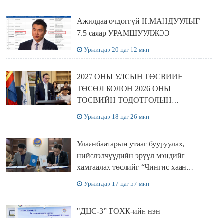
Ажилдаа очдоггүй Н.МАНДУУЛЫГ
7,5 саяар УРАМШУУЛЖЭЭ
Уржигдар 20 цаг 12 мин
2027 ОНЫ УЛСЫН ТӨСВИЙН
ТӨСӨЛ БОЛОН 2026 ОНЫ
ТӨСВИЙН ТОДОТГОЛЫН
ТӨСЛИЙН ОЛОН НИЙТИЙН
Уржигдар 18 цаг 26 мин
ХЭЛЭЛЦҮҮЛЭГ БОЛЛОО
Улаанбаатарын утааг бууруулах,
нийслэлчүүдийн эрүүл мэндийг
хамгаалах төслийг “Чингис хаан
баялгийн сан нэгдэл” ХХК-тай
Уржигдар 17 цаг 57 мин
хамтран хэрэгжүүлнэ
"ДЦС-3” ТӨХК-ийн нэн