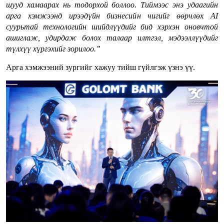
шууд хамаарах нь тодорхой боллоо. Тиймээс энэ удаагийн
арга хэмжээнд ирээдүйн бизнесийн чигийг өөрчлөх AI
суурьтай технологийн шийдлүүдийг бид хэрхэн оновчтой
ашиглаж, удирдаж болох талаар илтгэл, мэдээллүүдийг
түлхүү хүргэхийг зорилоо.”
Арга хэмжээний зургийг хажуу тийш гүйлгэж үзнэ үү.