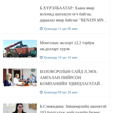
Б.ХҮРЭЛБААТАР: Хаана ямар
колонкд шатахуун өгч байгаа,
дараалал ямар байгааг "BENZIN.MN”
сайтаас харах боломжтой
Уржигдар 11 цаг 00 мин
Монголын экспорт 12.2 тэрбум
ам.долларт хүрэв
Уржигдар 10 цаг 16 мин
БОЛОВСРОЛЫН САЙД Л.ЭНХ-
АМГАЛАН ПИЙРСОН
КОМПАНИЙН УДИРДЛАГАТАЙ
УУЛЗЛАА
Уржигдар 09 цаг 28 мин
Б.Сэмжидмаа: Зөвшөөрлийн шинжтэй
103 бүртгэлээс нийслэлийн бизнес