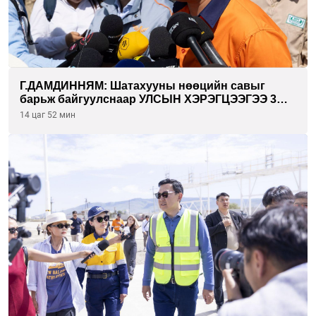
Г.ДАМДИННЯМ: Шатахууны нөөцийн савыг
барьж байгуулснаар УЛСЫН ХЭРЭГЦЭЭГЭЭ 3
САРААР НӨӨЦЛӨДӨГ болно
14 цаг 52 мин