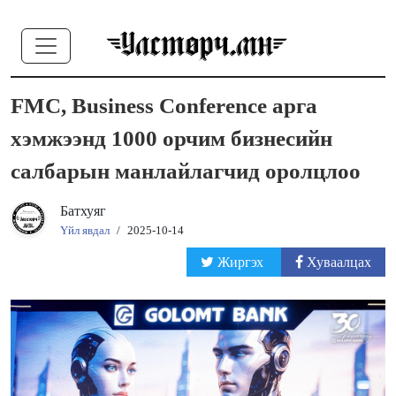
FMC, Business Conference арга
хэмжээнд 1000 орчим бизнесийн
салбарын манлайлагчид оролцлоо
Батхуяг
Үйл явдал
/
2025-10-14
Жиргэх
Хуваалцах