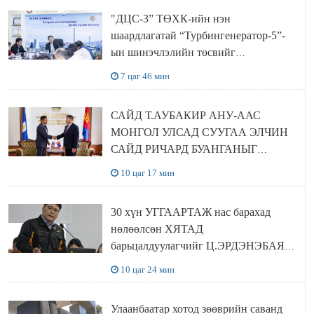
"ДЦС-3” ТӨХК-ийн нэн
шаардлагатай “Турбингенератор-5”-
ын шинэчлэлийн төсвийг
шийдвэрлэхээр болов
7 цаг 46 мин
САЙД Т.АУБАКИР АНУ-ААС
МОНГОЛ УЛСАД СУУГАА ЭЛЧИН
САЙД РИЧАРД БУАНГАНЫГ
ХҮЛЭЭН АВЧ УУЛЗЛАА
10 цаг 17 мин
30 хүн УГГААРТАЖ нас барахад
нөлөөлсөн ХЯТАД
барьцалдуулагчийг Ц.ЭРДЭНЭБАЯР
захирал дахин худалдаж авахаар
10 цаг 24 мин
болжээ
Улаанбаатар хотод зөөврийн саванд