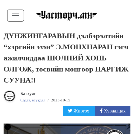
ДҮНЖИНГАРАВЫН дэлбэрэлтийн
“хэргийн эзэн” Э.МӨНХНАРАН гэгч
ажилчиддаа ШӨЛНИЙ ХОНЬ
ОЛГОЖ, төсвийн мөнгөөр НАРГИЖ
СУУНА!!
Батхуяг
Сэдэв, асуудал
/
2025-10-15
Жиргэх
Хуваалцах