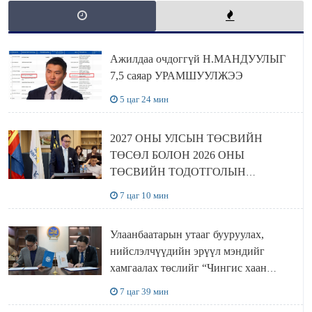
Ажилдаа очдоггүй Н.МАНДУУЛЫГ
7,5 саяар УРАМШУУЛЖЭЭ
5 цаг 24 мин
2027 ОНЫ УЛСЫН ТӨСВИЙН
ТӨСӨЛ БОЛОН 2026 ОНЫ
ТӨСВИЙН ТОДОТГОЛЫН
ТӨСЛИЙН ОЛОН НИЙТИЙН
7 цаг 10 мин
ХЭЛЭЛЦҮҮЛЭГ БОЛЛОО
Улаанбаатарын утааг бууруулах,
нийслэлчүүдийн эрүүл мэндийг
хамгаалах төслийг “Чингис хаан
баялгийн сан нэгдэл” ХХК-тай
7 цаг 39 мин
хамтран хэрэгжүүлнэ