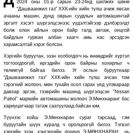
2024 оны 01-р сарын 23-24нд шилжих шөнө
“Дашваанжил газ” ХХК-ийн хийн түлш ачиж явсан
ачааны машин, дунд оврын суудлын автомашинтай
эргэлт хэсэгт шүргэлцсэнээс үүдэлтэйгээр дэлбэрэлдт
болж олон айлын орон байр галд автаж, онцгой
байдлын гурван албан хаагч амь нас эрсэдсэн
харамсалтай хэрэг болсон.
Хэргийн буруутан, эзэн холбогдогч нь өнөөдрийг хүртэл
тогтоогдоогүй, иргэдийн орон байрны хохирлыг ч
төлөөгүй байгаа билээ. Уг ослын буруутнаар
“Дашваанжил газ” ХХК-ийн хийн түлш ачсан том
тэрэгний жолооч, мөн тухайн осол гарах үед улзвараар
давхар эргэж, тээврийн машинд шүргэлцсэн "Nissan
Patrol" маркийн автомашины жолооч Э.Мөнхнаранг бас
хариуцагчаар татаж саатуулаад байсан юм.
Түүнээс хойш Э.Мөнхнаран сураг тарсаад, гэм
буруутайн шүүх хуралд ч оролцоогүй билээ. Тэгвэл
хэргийн эзэн, хэнгэргийн дохиур Э.МӨНХНАРАН нь