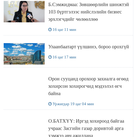
Б.Сэмжидмаа: Зөвшөөрлийн шинжтэй
103 бүртгэлээс нийслэлийн бизнес
эрхлэгчдийг чөлөөллөө
16 цаг 11 мин
Улаанбаатарт үүлшинэ, бороо орохгүй
16 цаг 17 мин
Орон сууцанд орохоор захиалга өгөөд
хохирсон хохирогчид мэдээлэл өгч
байна
Уржигдар 19 цаг 04 мин
О.БАТХҮҮ: Иргэд хохироод байгаа
учраас Засгийн газар доривтой арга
хэмжээ авч ажиллана