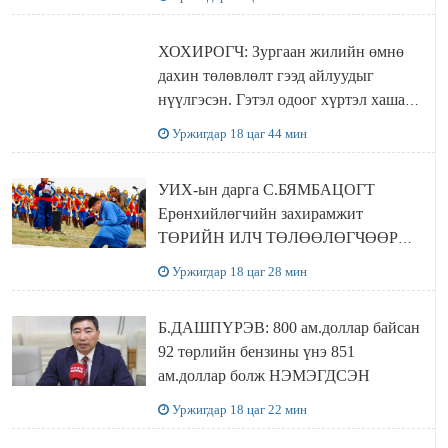
ХОХИРОГЧ: Зургаан жилийн өмнө
дахин төлөвлөлт гээд айлуудыг
нүүлгэсэн. Гэтэл одоог хүртэл хашаа
байшин ч байхгүй, орон сууц ч
Уржигдар 18 цаг 44 мин
байхгүй хаана амьдрахаа мэдэхгүй явж
байна
УИХ-ын дарга С.БЯМБАЦОГТ
Ерөнхийлөгчийн захирамжит
ТӨРИЙН ИЛЧ ТӨЛӨӨЛӨГЧӨӨР
Сутай хайрханы тахилгад оролцжээ
Уржигдар 18 цаг 28 мин
Б.ДАШПҮРЭВ: 800 ам.доллар байсан
92 төрлийн бензины үнэ 851
ам.доллар болж НЭМЭГДСЭН
Уржигдар 18 цаг 22 мин