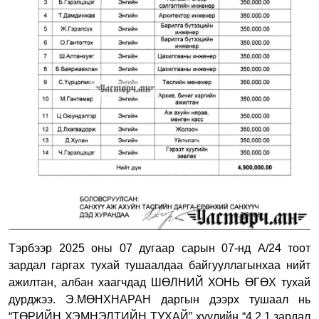
Тэрбээр 2025 оны 07 дугаар сарын 07-нд А/24 тоот
зардал гаргах тухай тушаалдаа байгууллагынхаа нийт
ажилтан, албан хаагчдад ШӨЛНИЙ ХОНЬ ӨГӨХ тухай
дурджээ. Э.МӨНХНАРАН даргын дээрх тушаал нь
“ТӨРИЙН ХЭМНЭЛТИЙН ТУХАЙ” хуулийн “4.2.1.зардал