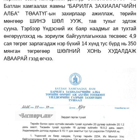
Батлан хамгаалах яамны “БАРИЛГА ЗАХИАЛАГЧИЙН
АЛБА” ТӨААТҮГ-ын захирлаар ажиллаж, төрийн
мөнгөөр ШИНЭ ШӨЛ УУЖ, тав тухыг эдлэж
сууна.
Тэрбээр Үндэсний их баяр наадмыг ая тухтай
өнгөрүүлэхэд нь зориулж байгууллагынхаа төсвөөс 4,9
сая төгрөг зарлагадаж нэр бүхий 14 хүнд тус бүрд нь 350
мянган төгрөгөөр ШӨЛНИЙ ХОНЬ ХУДАЛДАЖ
АВААРАЙ гээд өгчээ.