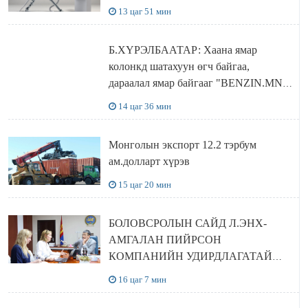
13 цаг 51 мин
Б.ХҮРЭЛБААТАР: Хаана ямар
колонкд шатахуун өгч байгаа,
дараалал ямар байгааг "BENZIN.MN”
сайтаас харах боломжтой
14 цаг 36 мин
Монголын экспорт 12.2 тэрбум
ам.долларт хүрэв
15 цаг 20 мин
БОЛОВСРОЛЫН САЙД Л.ЭНХ-
АМГАЛАН ПИЙРСОН
КОМПАНИЙН УДИРДЛАГАТАЙ
УУЛЗЛАА
16 цаг 7 мин