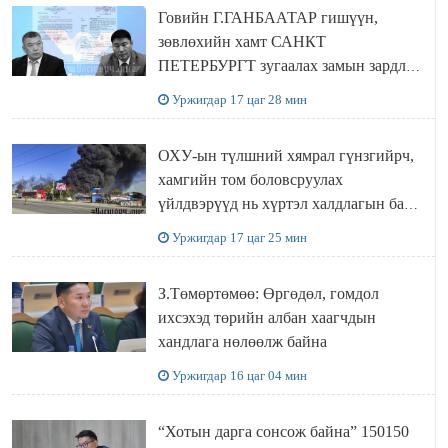
Говийн Г.ГАНБААТАР гишүүн,
зөвлөхийн хамт САНКТ
ПЕТЕРБУРГТ зугаалах замын зардлаа
“ИНҮТ” ТӨХХК даажээ
Уржигдар 17 цаг 28 мин
ОХУ-ын түлшний хямрал гүнзгийрч,
хамгийн том боловсруулах
үйлдвэрүүд нь хүртэл халдлагын бай
болов
Уржигдар 17 цаг 25 мин
З.Төмөртөмөө: Өргөдөл, гомдол
ихсэхэд төрийн албан хаагчдын
хандлага нөлөөлж байна
Уржигдар 16 цаг 04 мин
“Хотын дарга сонсож байна” 150150