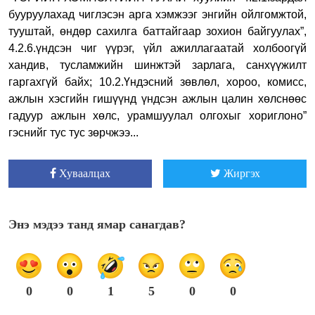
бууруулахад чиглэсэн арга хэмжээг энгийн ойлгомжтой,
тууштай, өндөр сахилга баттайгаар зохион байгуулах”,
4.2.6.үндсэн чиг үүрэг, үйл ажиллагаатай холбоогүй
хандив, тусламжийн шинжтэй зарлага, санхүүжилт
гаргахгүй байх; 10.2.Үндэсний зөвлөл, хороо, комисс,
ажлын хэсгийн гишүүнд үндсэн ажлын цалин хөлснөөс
гадуур ажлын хөлс, урамшуулал олгохыг хориглоно”
гэснийг тус тус зөрчжээ...
Хуваалцах
Жиргэх
Энэ мэдээ танд ямар санагдав?
0
0
1
5
0
0