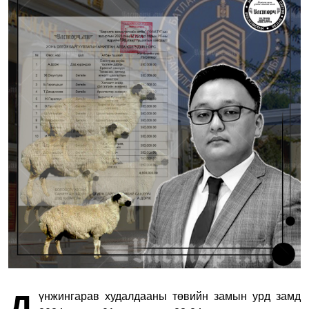
Д
үнжингарав худалдааны төвийн замын урд замд