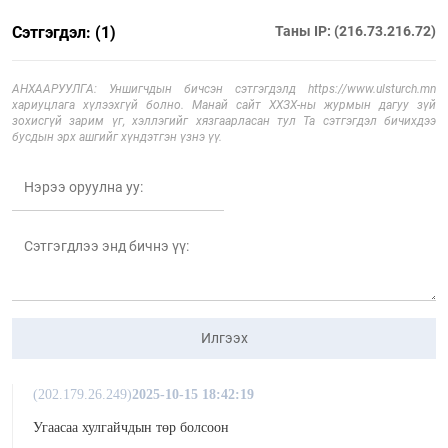
Сэтгэгдэл: (1)
Таны IP: (216.73.216.72)
АНХААРУУЛГА: Уншигчдын бичсэн сэтгэгдэлд https://www.ulsturch.mn
хариуцлага хүлээхгүй болно. Манай сайт ХХЗХ-ны журмын дагуу зүй
зохисгүй зарим үг, хэллэгийг хязгаарласан тул Та сэтгэгдэл бичихдээ
бусдын эрх ашгийг хүндэтгэн үзнэ үү.
Илгээх
(202.179.26.249)
2025-10-15 18:42:19
Угаасаа хулгайчдын төр болсоон