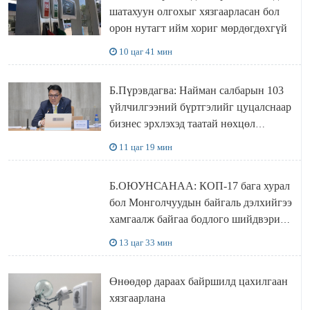
шатахуун олгохыг хязгаарласан бол
орон нутагт ийм хориг мөрдөгдөхгүй
10 цаг 41 мин
Б.Пүрэвдагва: Найман салбарын 103
үйлчилгээний бүртгэлийг цуцалснаар
бизнес эрхлэхэд таатай нөхцөл
бүрдэнэ
11 цаг 19 мин
Б.ОЮУНСАНАА: КОП-17 бага хурал
бол Монголчуудын байгаль дэлхийгээ
хамгаалж байгаа бодлого шийдвэрийг
ДЭЛХИЙД СУРТАЛЧИЛАХ гол
13 цаг 33 мин
бодлого
Өнөөдөр дараах байршилд цахилгаан
хязгаарлана