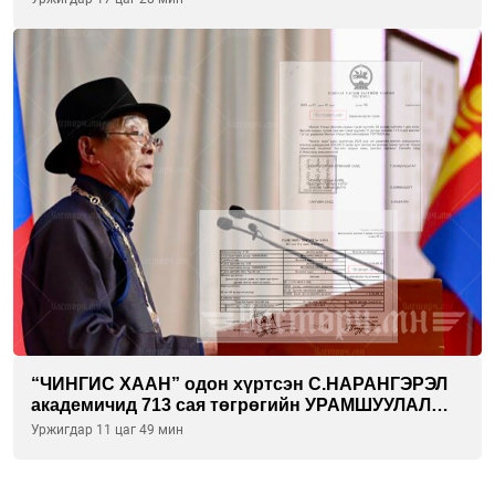
“ЧИНГИС ХААН” одон хүртсэн С.НАРАНГЭРЭЛ
академичид 713 сая төгрөгийн УРАМШУУЛАЛ
олгожээ
Уржигдар 11 цаг 49 мин