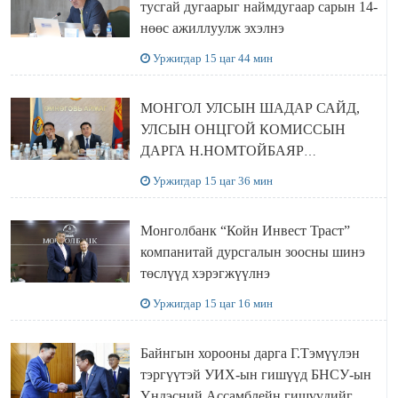
тусгай дугаарыг наймдугаар сарын 14-
нөөс ажиллуулж эхэлнэ
Уржигдар 15 цаг 44 мин
МОНГОЛ УЛСЫН ШАДАР САЙД,
УЛСЫН ОНЦГОЙ КОМИССЫН
ДАРГА Н.НОМТОЙБАЯР
ӨМНӨГОВЬ АЙМАГТ
Уржигдар 15 цаг 36 мин
АЖИЛЛАЛАА
Монголбанк “Койн Инвест Траст”
компанитай дурсгалын зоосны шинэ
төслүүд хэрэгжүүлнэ
Уржигдар 15 цаг 16 мин
Байнгын хорооны дарга Г.Тэмүүлэн
тэргүүтэй УИХ-ын гишүүд БНСУ-ын
Үндэсний Ассамблейн гишүүдийг