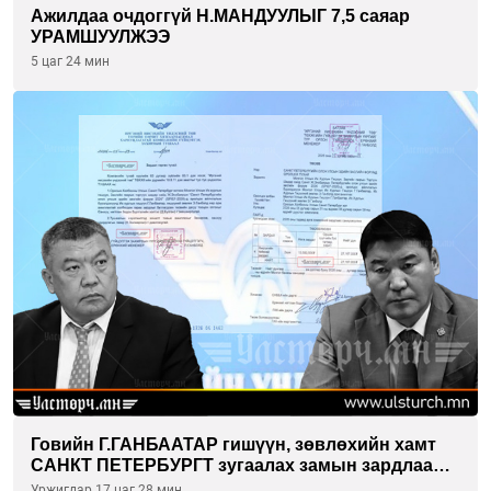
Ажилдаа очдоггүй Н.МАНДУУЛЫГ 7,5 саяар
УРАМШУУЛЖЭЭ
5 цаг 24 мин
Говийн Г.ГАНБААТАР гишүүн, зөвлөхийн хамт
САНКТ ПЕТЕРБУРГТ зугаалах замын зардлаа
“ИНҮТ” ТӨХХК даажээ
Уржигдар 17 цаг 28 мин