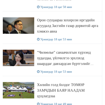
Уржигдар 18 цаг 58 мин
Орон сууцаараа хохирсон иргэдийн
асуудалд Засгийн газар дорвитой арга
хэмжээ авна
Уржигдар 18 цаг 53 мин
"Чөлөөлье" санаачилгын хүрээнд
худалдаа, үйлчилгээ эрхлэхэд
шаарддаг давхардсан бүртгэлийг
хүчингүй болгох тогтоолын төслийг
Уржигдар 18 цаг 53 мин
баталлаа
Хөлийн голд болдог ТӨМӨР
ЗАМЧДЫН БАЯР НААДАМ
цуцлагдлаа
Уржигдар 18 цаг 49 мин