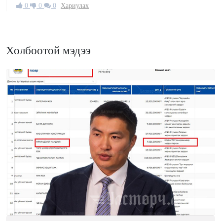
0
0
0
Хариулах
Холбоотой мэдээ