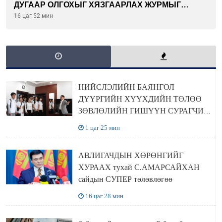
ДУГААР ОЛГОХЫГ ХЯЗГААРЛАХ ЖУРМЫГ
ЦУЦЛУУЛАХ санал гаргажээ
16 цаг 52 мин
НИЙСЛЭЛИЙН БАЯНГОЛ
ДҮҮРГИЙН ХҮҮХДИЙН ТӨЛӨӨ
ЗӨВЛӨЛИЙН ГИШҮҮН СУРАГЧИД
БОЛОВСРОЛЫН ЯАМАНД
1 цаг 25 мин
ЗОЧИЛЛОО
АВЛИГАЧДЫН ХӨРӨНГИЙГ
ХУРААХ тухай С.АМАРСАЙХАН
сайдын СУПЕР төлөвлөгөө
16 цаг 28 мин