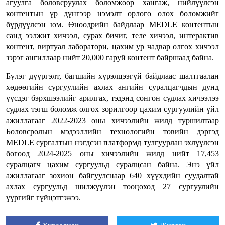
агуулга боловсруулах боломжоор хангаж, нийлүүлсэн
контентын үр дүнгээр нэмэлт орлого олох боломжийг
бүрдүүлсэн юм. Өнөөдрийн байдлаар MEDLE контентын
санд ээлжит хичээл, сурах бичиг, теле хичээл, интерактив
контент, виртуал лаборатори, цахим ур чадвар олгох хичээл
зэрэг ангиллаар нийт 20,000 гаруй контент байршаад байна.
Бүлэг дүүргэлт, багшийн хүрэлцээгүй байдлаас шалтгаалан
хөдөөгийн сургуулийн ахлах ангийн суралцагчдын дунд
үүсдэг бэрхшээлийг арилгах, тэдэнд сонгон судлах хичээлээ
судлах тэгш боломж олгох зорилгоор цахим сургуулийн үйл
ажиллагааг 2022-2023 оны хичээлийн жилд туршилтаар
Боловсролын мэдээллийн технологийн төвийн дэргэд
MEDLE сургалтын нэгдсэн платформд тулгуурлан эхлүүлсэн
бөгөөд 2024-2025 оны хичээлийн жилд нийт 17,453
суралцагч цахим сургуульд суралцсан байна. Энэ үйл
ажиллагааг зохион байгуулснаар 640 хүүхдийн суудалтай
ахлах сургуульд шилжүүлэн тооцоход 27 сургуулийн
үүргийг гүйцэтгэжээ.