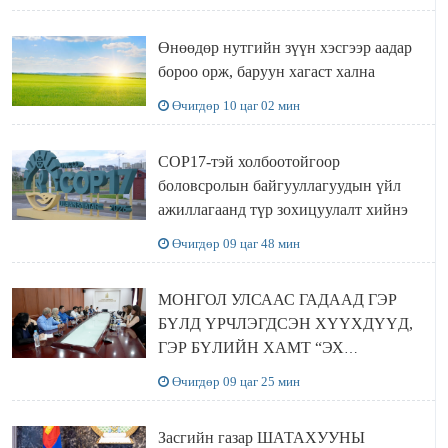
Өнөөдөр нутгийн зүүн хэсгээр аадар
бороо орж, баруун хагаст хална
Өчигдөр 10 цаг 02 мин
COP17-тэй холбоотойгоор
боловсролын байгууллагуудын үйл
ажиллагаанд түр зохицуулалт хийнэ
Өчигдөр 09 цаг 48 мин
МОНГОЛ УЛСААС ГАДААД ГЭР
БҮЛД ҮРЧЛЭГДСЭН ХҮҮХДҮҮД,
ГЭР БҮЛИЙН ХАМТ “ЭХ
ОРОНТОЙГОО ТАНИЛЦАХ”
Өчигдөр 09 цаг 25 мин
АЯЛАЛ ХИЙЖ БАЙНА
Засгийн газар ШАТАХУУНЫ