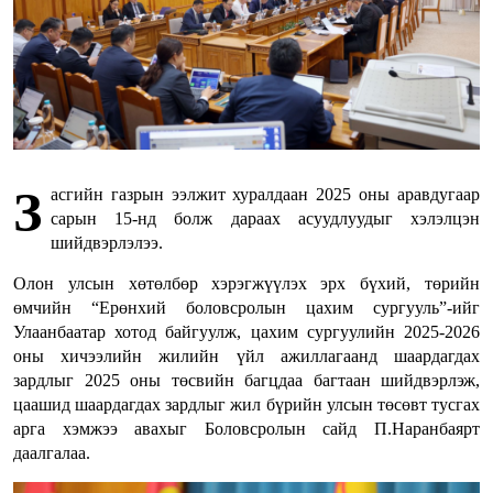
З
асгийн газрын ээлжит хуралдаан 2025 оны аравдугаар
сарын 15-нд болж дараах асуудлуудыг хэлэлцэн
шийдвэрлэлээ.
Олон улсын хөтөлбөр хэрэгжүүлэх эрх бүхий, төрийн
өмчийн “Ерөнхий боловсролын цахим сургууль”-ийг
Улаанбаатар хотод байгуулж, цахим сургуулийн 2025-2026
оны хичээлийн жилийн үйл ажиллагаанд шаардагдах
зардлыг 2025 оны төсвийн багцдаа багтаан шийдвэрлэж,
цаашид шаардагдах зардлыг жил бүрийн улсын төсөвт тусгах
арга хэмжээ авахыг Боловсролын сайд П.Наранбаярт
даалгалаа.