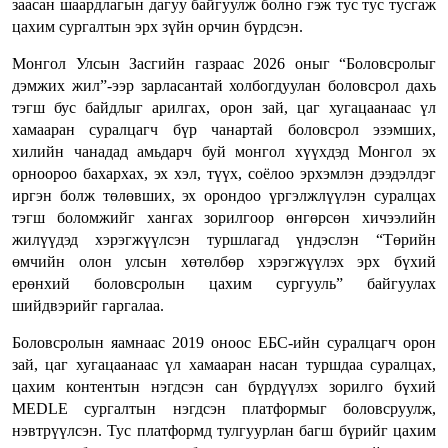
заасан шаардлагын дагуу байгуулж болно гэж тус тус тусгаж
цахим сургалтын эрх зүйн орчин бүрдсэн.
Монгол Улсын Засгийн газраас 2026 оныг “Боловсролыг
дэмжих жил”-ээр зарласантай холбогдуулан боловсрол дахь
тэгш бус байдлыг арилгах, орон зай, цаг хугацаанаас үл
хамааран суралцагч бүр чанартай боловсрол эзэмших,
хилийн чанадад амьдарч буй монгол хүүхдэд Монгол эх
орноороо бахархах, эх хэл, түүх, соёлоо эрхэмлэн дээдэлдэг
иргэн болж төлөвших, эх орондоо үргэлжлүүлэн суралцах
тэгш боломжийг хангах зорилгоор өнгөрсөн хичээлийн
жилүүдэд хэрэгжүүлсэн туршлагад үндэслэн “Төрийн
өмчийн олон улсын хөтөлбөр хэрэгжүүлэх эрх бүхий
ерөнхий боловсролын цахим сургууль” байгуулах
шийдвэрийг гаргалаа.
Боловсролын яамнаас 2019 оноос ЕБС-ийн суралцагч орон
зай, цаг хугацаанаас үл хамааран насан туршдаа суралцах,
цахим контентын нэгдсэн сан бүрдүүлэх зорилго бүхий
MEDLE сургалтын нэгдсэн платформыг боловсруулж,
нэвтрүүлсэн. Тус платформд тулгуурлан багш бүрийг цахим