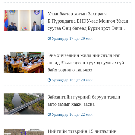
Улаанбаатар хотын Захирагч
Б.Пүрэвдагва БНЭУ-аас Монгол Улсад
суугаа Онц бөгөөд Бүрэн эрхт Элчин
сайд Атул Малхари Готсурветэй
Уржигдар 17 цаг 29 мин
уулзлаа
Энэ хичээлийн жилд нийслэлд нэг
ангид 35-аас дээш хүүхэд суулгахгүй
байх зорилго тавьжээ
Уржигдар 16 цаг 29 мин
Зайсангийн гүүрний баруун талын
авто замыг хааж, засна
Уржигдар 16 цаг 22 мин
Нийтийн тээврийн 15 чиглэлийн