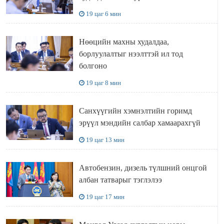
19 цаг 6 мин
Нөөцийн махны худалдаа,
борлуулалтыг нээлттэй ил тод
болгоно
19 цаг 8 мин
Санхүүгийн хэмнэлтийн горимд
эрүүл мэндийн салбар хамаарахгүй
19 цаг 13 мин
Автобензин, дизель түлшний онцгой
албан татварыг тэглэлээ
19 цаг 17 мин