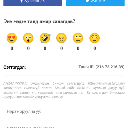
Хуваалцах
Жиргэх
Энэ мэдээ танд ямар санагдав?
0
0
0
0
0
0
Сэтгэгдэл:
Таны IP: (216.73.216.39)
АНХААРУУЛГА: Уншигчдын бичсэн сэтгэгдэлд https://www.ulsturch.mn
хариуцлага хүлээхгүй болно. Манай сайт ХХЗХ-ны журмын дагуу зүй
зохисгүй зарим үг, хэллэгийг хязгаарласан тул Та сэтгэгдэл бичихдээ
бусдын эрх ашгийг хүндэтгэн үзнэ үү.