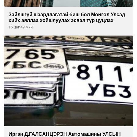
Зайлшгүй шаардлагатай биш бол Монгол Улсад
хийх аяллаа хойшлуулах эсвэл түр цуцлах
16 цаг 49 мин
Иргэн Д.ГАЛСАНЦЭРЭН Автомашины УЛСЫН