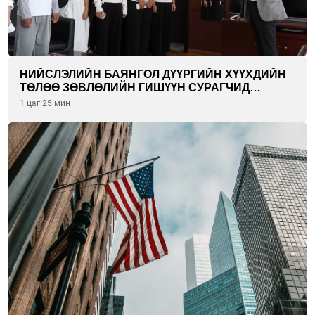
НИЙСЛЭЛИЙН БАЯНГОЛ ДҮҮРГИЙН ХҮҮХДИЙН
ТӨЛӨӨ ЗӨВЛӨЛИЙН ГИШҮҮН СУРАГЧИД
БОЛОВСРОЛЫН ЯАМАНД ЗОЧИЛЛОО
1 цаг 25 мин