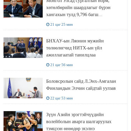
Монгол Улсад сургалтын норм,
хөтөлбөрийн шаардлагыг бүрэн
хангахын тулд 9,796 багш
шаардлагатай
21 цаг 25 мин
БНХАУ-ын Ляонин мужийн
төлөөлөгчид НИТХ-ын үйл
ажиллагаатай танилцлаа
21 цаг 56 мин
Боловсролын сайд Л.Энх-Амгалан
Финландын Элчин сайдтай уулзав
22 цаг 53 мин
Зүүн Азийн эрэгтэйчүүдийн
волейболын аварга шалгаруулах
тэмцээн өнөөдөр эхэлнэ