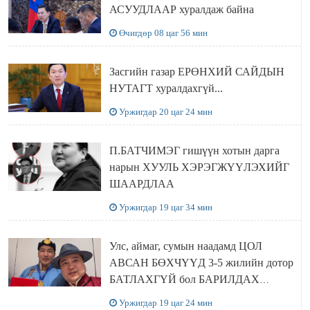
АСУУДЛААР хуралдаж байна
Өчигдөр 08 цаг 56 мин
Засгийн газар ЕРӨНХИЙ САЙДЫН
НУТАГТ хуралдахгүй...
Уржигдар 20 цаг 24 мин
П.БАТЧИМЭГ гишүүн хотын дарга
нарын ХУУЛЬ ХЭРЭГЖҮҮЛЭХИЙГ
ШААРДЛАА
Уржигдар 19 цаг 34 мин
Улс, аймаг, сумын наадамд ЦОЛ
АВСАН БӨХЧҮҮД 3-5 жилийн дотор
БАТЛАХГҮЙ бол БАРИЛДАХ
ЭРХИЙГ нь хасаж, цолыг нь хураана
Уржигдар 19 цаг 24 мин