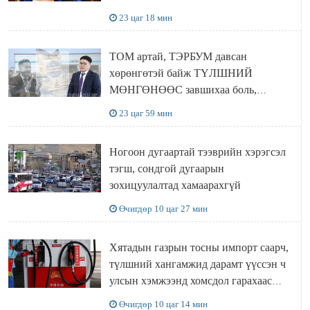
23 цаг 18 мин
ТОМ артай, ТЭРБУМ давсан
хөрөнгөтэй байж ТҮЛШНИЙ
МӨНГӨНӨӨС завшихаа боль,
Ц.ЭРДЭНЭБАЯР захирал аа!!
23 цаг 59 мин
Ногоон дугаартай тээврийн хэрэгсэл
тэгш, сондгой дугаарын
зохицуулалтад хамаарахгүй
Өчигдөр 10 цаг 27 мин
Хятадын газрын тосны импорт саарч,
түлшний хангамжид дарамт үүссэн ч
улсын хэмжээнд хомсдол гарахаас
сэргийлж чадлаа
Өчигдөр 10 цаг 14 мин