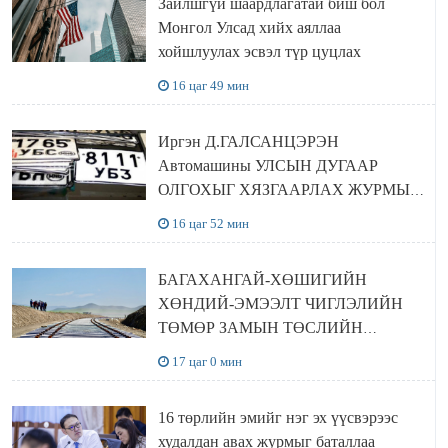
Зайлшгүй шаардлагатай биш бол
Монгол Улсад хийх аяллаа
хойшлуулах эсвэл түр цуцлах
16 цаг 49 мин
Иргэн Д.ГАЛСАНЦЭРЭН
Автомашины УЛСЫН ДУГААР
ОЛГОХЫГ ХЯЗГААРЛАХ ЖУРМЫГ
ЦУЦЛУУЛАХ санал гаргажээ
16 цаг 52 мин
БАГАХАНГАЙ-ХӨШИГИЙН
ХӨНДИЙ-ЭМЭЭЛТ ЧИГЛЭЛИЙН
ТӨМӨР ЗАМЫН ТӨСЛИЙН
БҮТЭЭН БАЙГУУЛАЛТ
17 цаг 0 мин
ЭРЧИМЖИЖ БАЙНА
16 төрлийн эмийг нэг эх үүсвэрээс
худалдан авах журмыг баталлаа