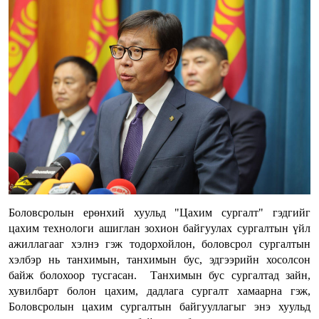
Боловсролын ерөнхий хуульд "Цахим сургалт" гэдгийг
цахим технологи ашиглан зохион байгуулах сургалтын үйл
ажиллагааг хэлнэ гэж тодорхойлон, боловсрол сургалтын
хэлбэр нь танхимын, танхимын бус, эдгээрийн хосолсон
байж болохоор тусгасан. Танхимын бус сургалтад зайн,
хувилбарт болон цахим, дадлага сургалт хамаарна гэж,
Боловсролын цахим сургалтын байгууллагыг энэ хуульд