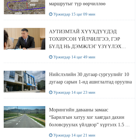
маршрутыг түр өөрчиллөө
Уржигдар 15 цаг 09 мин
АУТИЗМТАЙ ХҮҮХДҮҮДЭД
ТОХИРСОН ҮЙЛЧИЛГЭЭ, ГЭР
БҮЛД НЬ ДЭМЖЛЭГ ҮЗҮҮЛЭХ
ХӨТӨЛБӨР ШААРДЛАГАТАЙ
Уржигдар 14 цаг 49 мин
БАЙНА
Нийслэлийн 30 дугаар сургуулийг 10
дугаар сарын 1-нд ашиглалтад оруулна
Уржигдар 14 цаг 23 мин
Морингийн давааны замаас
“Барилгын хатуу хог хаягдал дахин
боловсруулах үйлдвэр” хүртэлх 1.5 км
урт авто зам ашиглалтад орлоо
Уржигдар 14 цаг 21 мин