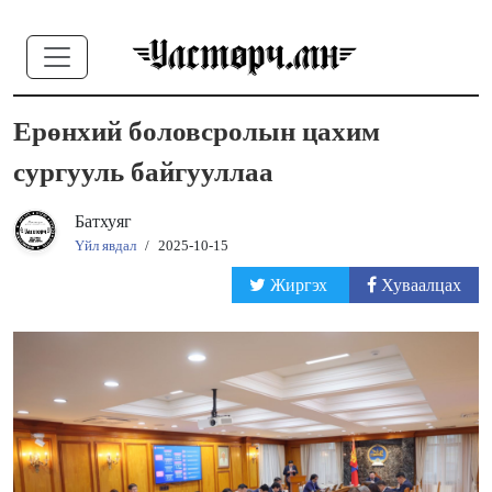
Ерөнхий боловсролын цахим
сургууль байгууллаа
Батхуяг
Үйл явдал
/
2025-10-15
Жиргэх
Хуваалцах