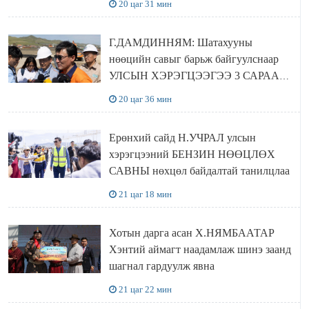
20 цаг 31 мин
байгуулна
Г.ДАМДИННЯМ: Шатахууны
нөөцийн савыг барьж байгуулснаар
УЛСЫН ХЭРЭГЦЭЭГЭЭ 3 САРААР
НӨӨЦЛӨДӨГ болно
20 цаг 36 мин
Ерөнхий сайд Н.УЧРАЛ улсын
хэрэгцээний БЕНЗИН НӨӨЦЛӨХ
САВНЫ нөхцөл байдалтай танилцлаа
21 цаг 18 мин
Хотын дарга асан Х.НЯМБААТАР
Хэнтий аймагт наадамлаж шинэ заанд
шагнал гардуулж явна
21 цаг 22 мин