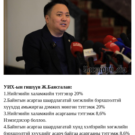
УИХ-ын гишүүн Ж.Баясгалан:
1.Нийгмийн халамжийн тэтгэвэр 20%
2.Байнгын асаргаа шаардлагатай хөгжлийн бэрхшээлтэй
хүүхдэд амьжиргаа дэмжих мөнгөн тэтгэмж 20%
3.Нийгмийн халамжийн асаргааны тэтгэмж 8,6%
Нэмэгдэхээр боллоо.
4.Байнгын асаргаа шаардлагатай хүнд хэлбэрийн хөгжлийн
бэрхшээлтэй хүүхдийг асарч байгаа асаргааны тэтгэмж 8.6%