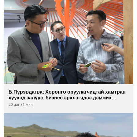
Б.Пүрэвдагва: Хөрөнгө оруулагчидтай хамтран
хүүхэд залуус, бизнес эрхлэгчдээ дэмжих
инкубатор төвүүдийг хотын захын
20 цаг 31 мин
хорооллуудад байгуулна