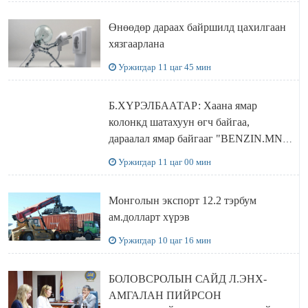
Өнөөдөр дараах байршилд цахилгаан
хязгаарлана
Уржигдар 11 цаг 45 мин
Б.ХҮРЭЛБААТАР: Хаана ямар
колонкд шатахуун өгч байгаа,
дараалал ямар байгааг "BENZIN.MN”
сайтаас харах боломжтой
Уржигдар 11 цаг 00 мин
Монголын экспорт 12.2 тэрбум
ам.долларт хүрэв
Уржигдар 10 цаг 16 мин
БОЛОВСРОЛЫН САЙД Л.ЭНХ-
АМГАЛАН ПИЙРСОН