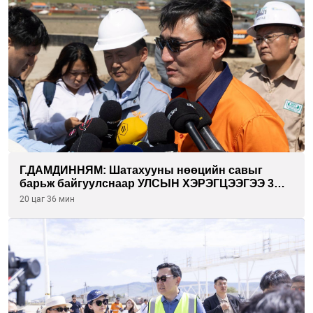
Г.ДАМДИННЯМ: Шатахууны нөөцийн савыг
барьж байгуулснаар УЛСЫН ХЭРЭГЦЭЭГЭЭ 3
САРААР НӨӨЦЛӨДӨГ болно
20 цаг 36 мин