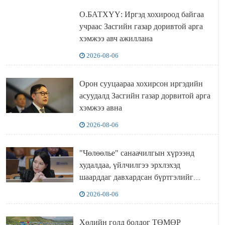
О.БАТХҮҮ: Иргэд хохироод байгаа
учраас Засгийн газар доривтой арга
хэмжээ авч ажиллана
2026-08-06
Орон сууцаараа хохирсон иргэдийн
асуудалд Засгийн газар дорвитой арга
хэмжээ авна
2026-08-06
"Чөлөөлье" санаачилгын хүрээнд
худалдаа, үйлчилгээ эрхлэхэд
шаарддаг давхардсан бүртгэлийг
хүчингүй болгох тогтоолын төслийг
2026-08-06
баталлаа
Хөлийн голд болдог ТӨМӨР