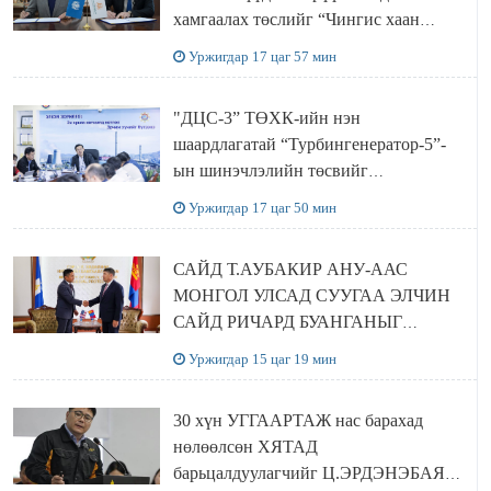
хамгаалах төслийг “Чингис хаан
баялгийн сан нэгдэл” ХХК-тай
Уржигдар 17 цаг 57 мин
хамтран хэрэгжүүлнэ
"ДЦС-3” ТӨХК-ийн нэн
шаардлагатай “Турбингенератор-5”-
ын шинэчлэлийн төсвийг
шийдвэрлэхээр болов
Уржигдар 17 цаг 50 мин
САЙД Т.АУБАКИР АНУ-ААС
МОНГОЛ УЛСАД СУУГАА ЭЛЧИН
САЙД РИЧАРД БУАНГАНЫГ
ХҮЛЭЭН АВЧ УУЛЗЛАА
Уржигдар 15 цаг 19 мин
30 хүн УГГААРТАЖ нас барахад
нөлөөлсөн ХЯТАД
барьцалдуулагчийг Ц.ЭРДЭНЭБАЯР