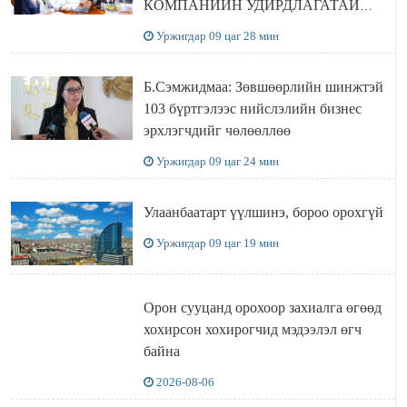
КОМПАНИЙН УДИРДЛАГАТАЙ
УУЛЗЛАА
Уржигдар 09 цаг 28 мин
Б.Сэмжидмаа: Зөвшөөрлийн шинжтэй
103 бүртгэлээс нийслэлийн бизнес
эрхлэгчдийг чөлөөллөө
Уржигдар 09 цаг 24 мин
Улаанбаатарт үүлшинэ, бороо орохгүй
Уржигдар 09 цаг 19 мин
Орон сууцанд орохоор захиалга өгөөд
хохирсон хохирогчид мэдээлэл өгч
байна
2026-08-06