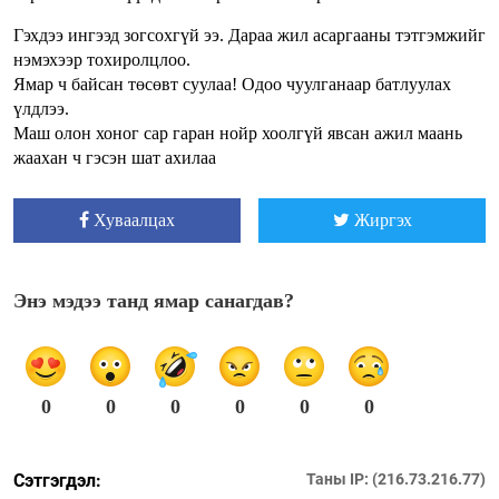
Гэхдээ ингээд зогсохгүй ээ. Дараа жил асаргааны тэтгэмжийг
нэмэхээр тохиролцлоо.
Ямар ч байсан төсөвт суулаа! Одоо чуулганаар батлуулах
үлдлээ.
Маш олон хоног сар гаран нойр хоолгүй явсан ажил маань
жаахан ч гэсэн шат ахилаа
Хуваалцах
Жиргэх
Энэ мэдээ танд ямар санагдав?
0
0
0
0
0
0
Сэтгэгдэл:
Таны IP: (216.73.216.77)