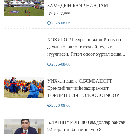
ЗАМЧДЫН БАЯР НААДАМ
цуцлагдлаа
2026-08-06
ХОХИРОГЧ: Зургаан жилийн өмнө
дахин төлөвлөлт гээд айлуудыг
нүүлгэсэн. Гэтэл одоог хүртэл хашаа
байшин ч байхгүй, орон сууц ч
2026-08-06
байхгүй хаана амьдрахаа мэдэхгүй явж
байна
УИХ-ын дарга С.БЯМБАЦОГТ
Ерөнхийлөгчийн захирамжит
ТӨРИЙН ИЛЧ ТӨЛӨӨЛӨГЧӨӨР
Сутай хайрханы тахилгад оролцжээ
2026-08-06
Б.ДАШПҮРЭВ: 800 ам.доллар байсан
92 төрлийн бензины үнэ 851