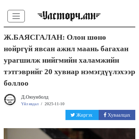
Ж.БАЯСГАЛАН: Олон шөнө
нойргүй явсан ажил маань багахан
урагшилж нийгмийн халамжийн
тэтгэврийг 20 хувиар нэмэгдүүлэхээр
боллоо
Д.Оюунболд
Үйл явдал
/
2025-11-10
Жиргэх
Хуваалцах