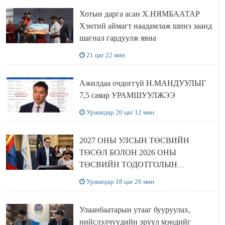
Хотын дарга асан Х.НЯМБААТАР
Хэнтий аймагт наадамлаж шинэ заанд
шагнал гардуулж явна
21 цаг 22 мин
Ажилдаа очдоггүй Н.МАНДУУЛЫГ
7,5 саяар УРАМШУУЛЖЭЭ
Уржигдар 20 цаг 12 мин
2027 ОНЫ УЛСЫН ТӨСВИЙН
ТӨСӨЛ БОЛОН 2026 ОНЫ
ТӨСВИЙН ТОДОТГОЛЫН
ТӨСЛИЙН ОЛОН НИЙТИЙН
Уржигдар 18 цаг 26 мин
ХЭЛЭЛЦҮҮЛЭГ БОЛЛОО
Улаанбаатарын утааг бууруулах,
нийслэлчүүдийн эрүүл мэндийг