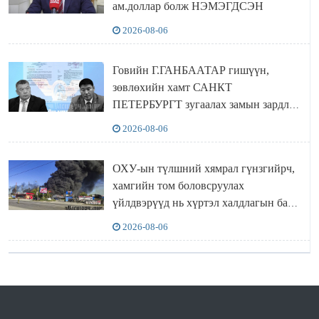
ам.доллар болж НЭМЭГДСЭН
2026-08-06
Говийн Г.ГАНБААТАР гишүүн,
зөвлөхийн хамт САНКТ
ПЕТЕРБУРГТ зугаалах замын зардлаа
“ИНҮТ” ТӨХХК даажээ
2026-08-06
ОХУ-ын түлшний хямрал гүнзгийрч,
хамгийн том боловсруулах
үйлдвэрүүд нь хүртэл халдлагын бай
болов
2026-08-06