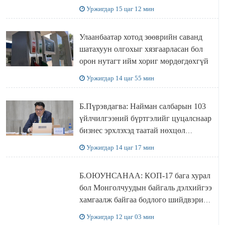
захирал дахин худалдаж авахаар
Уржигдар 15 цаг 12 мин
болжээ
Улаанбаатар хотод зөөврийн саванд
шатахуун олгохыг хязгаарласан бол
орон нутагт ийм хориг мөрдөгдөхгүй
Уржигдар 14 цаг 55 мин
Б.Пүрэвдагва: Найман салбарын 103
үйлчилгээний бүртгэлийг цуцалснаар
бизнес эрхлэхэд таатай нөхцөл
бүрдэнэ
Уржигдар 14 цаг 17 мин
Б.ОЮУНСАНАА: КОП-17 бага хурал
бол Монголчуудын байгаль дэлхийгээ
хамгаалж байгаа бодлого шийдвэрийг
ДЭЛХИЙД СУРТАЛЧИЛАХ гол
Уржигдар 12 цаг 03 мин
бодлого