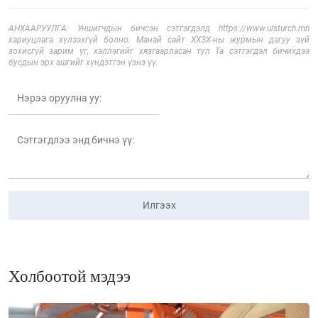
АНХААРУУЛГА: Уншигчдын бичсэн сэтгэгдэлд https://www.ulsturch.mn
хариуцлага хүлээхгүй болно. Манай сайт ХХЗХ-ны журмын дагуу зүй
зохисгүй зарим үг, хэллэгийг хязгаарласан тул Та сэтгэгдэл бичихдээ
бусдын эрх ашгийг хүндэтгэн үзнэ үү.
Илгээх
Холбоотой мэдээ