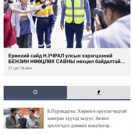
Ерөнхий сайд Н.УЧРАЛ улсын хэрэгцээний
БЕНЗИН НӨӨЦЛӨХ САВНЫ нөхцөл байдалтай
танилцлаа
21 цаг 18 мин
Б.Пүрэвдагва: Хөрөнгө оруулагчидтай
хамтран хүүхэд залуус, бизнес
эрхлэгчдээ дэмжих инкубатор
төвүүдийг хотын захын хорооллуудад