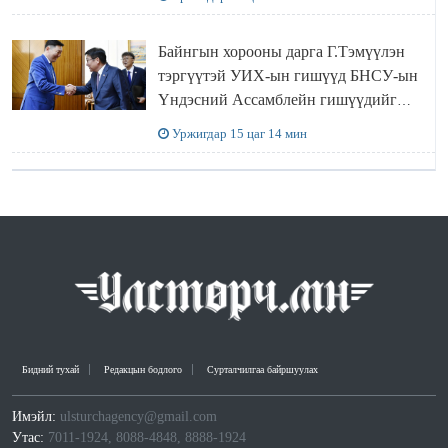
Байнгын хорооны дарга Г.Тэмүүлэн
тэргүүтэй УИХ-ын гишүүд БНСУ-ын
Үндэсний Ассамблейн гишүүдийг
хүлээн авч уулзав
Уржигдар 15 цаг 14 мин
Бидний тухай
Редакцын бодлого
Сурталчилгаа байршуулах
Имэйл:
ulsturchagency@gmail.com
Утас:
7011-1924, 8088-4848, 8888-1924