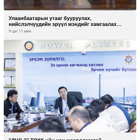
Улаанбаатарын утааг бууруулах,
нийслэлчүүдийн эрүүл мэндийг хамгаалах
төслийг “Чингис хаан баялгийн сан нэгдэл” ХХК-
9 цаг 11 мин
тай хамтран хэрэгжүүлнэ