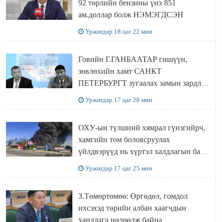
92 төрлийн бензины үнэ 851
ам.доллар болж НЭМЭГДСЭН
Уржигдар 18 цаг 22 мин
Говийн Г.ГАНБААТАР гишүүн,
зөвлөхийн хамт САНКТ
ПЕТЕРБУРГТ зугаалах замын зардлаа
“ИНҮТ” ТӨХХК даажээ
Уржигдар 17 цаг 28 мин
ОХУ-ын түлшний хямрал гүнзгийрч,
хамгийн том боловсруулах
үйлдвэрүүд нь хүртэл халдлагын бай
болов
Уржигдар 17 цаг 25 мин
З.Төмөртөмөө: Өргөдөл, гомдол
ихсэхэд төрийн албан хаагчдын
хандлага нөлөөлж байна