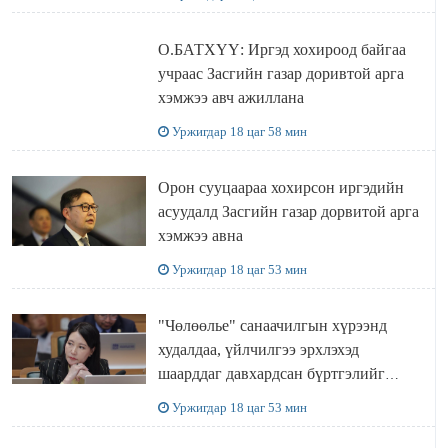
О.БАТХҮҮ: Иргэд хохироод байгаа
учраас Засгийн газар доривтой арга
хэмжээ авч ажиллана
Уржигдар 18 цаг 58 мин
Орон сууцаараа хохирсон иргэдийн
асуудалд Засгийн газар дорвитой арга
хэмжээ авна
Уржигдар 18 цаг 53 мин
"Чөлөөлье" санаачилгын хүрээнд
худалдаа, үйлчилгээ эрхлэхэд
шаарддаг давхардсан бүртгэлийг
хүчингүй болгох тогтоолын төслийг
Уржигдар 18 цаг 53 мин
баталлаа