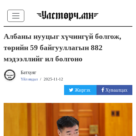
Албаны нууцыг хүчингүй болгож,
төрийн 59 байгууллагын 882
мэдээллийг ил болгоно
Батхуяг
Үйл явдал
/
2025-11-12
Жиргэх
Хуваалцах