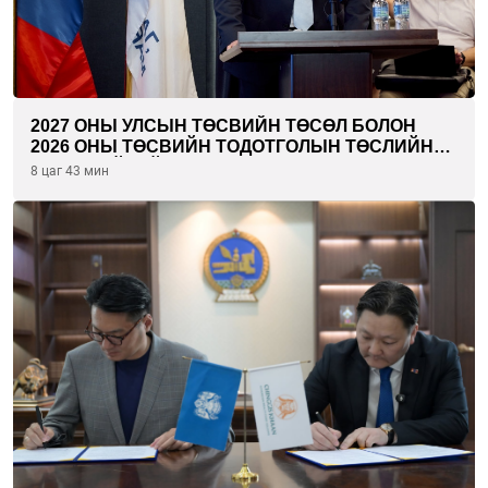
2027 ОНЫ УЛСЫН ТӨСВИЙН ТӨСӨЛ БОЛОН
2026 ОНЫ ТӨСВИЙН ТОДОТГОЛЫН ТӨСЛИЙН
ОЛОН НИЙТИЙН ХЭЛЭЛЦҮҮЛЭГ БОЛЛОО
8 цаг 43 мин