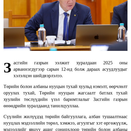
З
асгийн газрын ээлжит хуралдаан 2025 оны
арваннэгдүгээр сарын 12-нд болж дараах асуудлуудыг
хэлэлцэн шийдвэрлэлээ.
Төрийн болон албаны нууцын тухай хуульд нэмэлт, өөрчлөлт
оруулах тухай, Төрийн нууцын жагсаалт батлах тухай
хуулийн төслүүдийн үзэл баримтлалыг Засгийн газрын
өнөөдрийн хуралдаанд танилцууллаа.
Сүүлийн жилүүдэд төрийн байгууллага, албан тушаалтнаас
нууцлах мэдээллийн төрөл, хэмжээ, агуулгыг хэт өргөжүүлж,
мэдээллийг явцуу ашиг сонирхлоор төрийн болон албаны