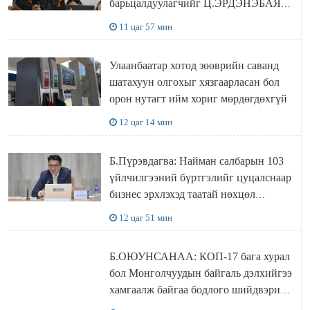
барьцалдуулагчийг Ц.ЭРДЭНЭБАЯР
захирал дахин худалдаж авахаар
11 цаг 57 мин
болжээ
Улаанбаатар хотод зөөврийн саванд
шатахуун олгохыг хязгаарласан бол
орон нутагт ийм хориг мөрдөгдөхгүй
12 цаг 14 мин
Б.Пүрэвдагва: Найман салбарын 103
үйлчилгээний бүртгэлийг цуцалснаар
бизнес эрхлэхэд таатай нөхцөл
бүрдэнэ
12 цаг 51 мин
Б.ОЮУНСАНАА: КОП-17 бага хурал
бол Монголчуудын байгаль дэлхийгээ
хамгаалж байгаа бодлого шийдвэрийг
ДЭЛХИЙД СУРТАЛЧИЛАХ гол