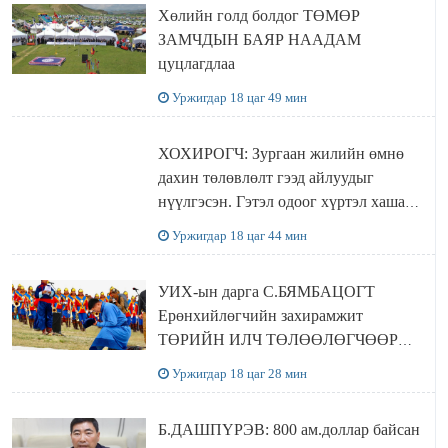
Хөлийн голд болдог ТӨМӨР
ЗАМЧДЫН БАЯР НААДАМ
цуцлагдлаа
Уржигдар 18 цаг 49 мин
ХОХИРОГЧ: Зургаан жилийн өмнө
дахин төлөвлөлт гээд айлуудыг
нүүлгэсэн. Гэтэл одоог хүртэл хашаа
байшин ч байхгүй, орон сууц ч
Уржигдар 18 цаг 44 мин
байхгүй хаана амьдрахаа мэдэхгүй явж
байна
УИХ-ын дарга С.БЯМБАЦОГТ
Ерөнхийлөгчийн захирамжит
ТӨРИЙН ИЛЧ ТӨЛӨӨЛӨГЧӨӨР
Сутай хайрханы тахилгад оролцжээ
Уржигдар 18 цаг 28 мин
Б.ДАШПҮРЭВ: 800 ам.доллар байсан