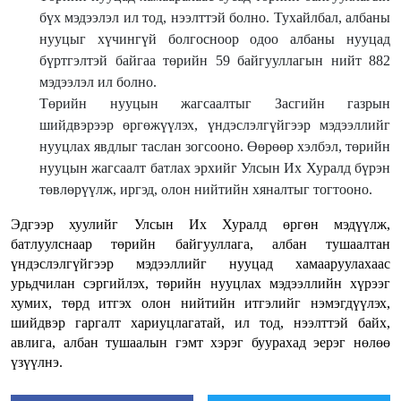
бүх мэдээлэл ил тод, нээлттэй болно. Тухайлбал, албаны
нууцыг хүчингүй болгосноор одоо албаны нууцад
бүртгэлтэй байгаа төрийн 59 байгууллагын нийт 882
мэдээлэл ил болно.
Төрийн нууцын жагсаалтыг Засгийн газрын
шийдвэрээр өргөжүүлэх, үндэслэлгүйгээр мэдээллийг
нууцлах явдлыг таслан зогсооно. Өөрөөр хэлбэл, төрийн
нууцын жагсаалт батлах эрхийг Улсын Их Хуралд бүрэн
төвлөрүүлж, иргэд, олон нийтийн хяналтыг тогтооно.
Эдгээр хуулийг Улсын Их Хуралд өргөн мэдүүлж,
батлуулснаар төрийн байгууллага, албан тушаалтан
үндэслэлгүйгээр мэдээллийг нууцад хамааруулахаас
урьдчилан сэргийлэх, төрийн нууцлах мэдээллийн хүрээг
хумих, төрд итгэх олон нийтийн итгэлийг нэмэгдүүлэх,
шийдвэр гаргалт хариуцлагатай, ил тод, нээлттэй байх,
авлига, албан тушаалын гэмт хэрэг буурахад эерэг нөлөө
үзүүлнэ.