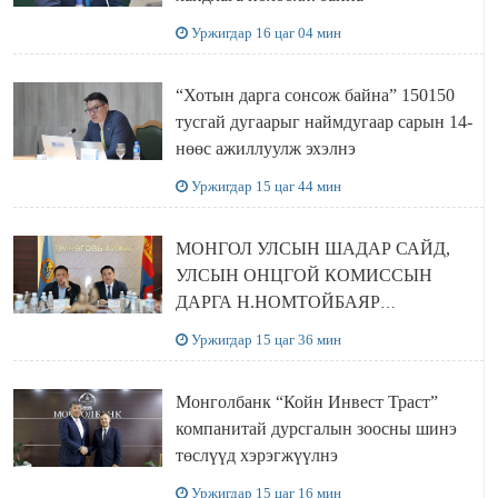
Уржигдар 16 цаг 04 мин
“Хотын дарга сонсож байна” 150150
тусгай дугаарыг наймдугаар сарын 14-
нөөс ажиллуулж эхэлнэ
Уржигдар 15 цаг 44 мин
МОНГОЛ УЛСЫН ШАДАР САЙД,
УЛСЫН ОНЦГОЙ КОМИССЫН
ДАРГА Н.НОМТОЙБАЯР
ӨМНӨГОВЬ АЙМАГТ
Уржигдар 15 цаг 36 мин
АЖИЛЛАЛАА
Монголбанк “Койн Инвест Траст”
компанитай дурсгалын зоосны шинэ
төслүүд хэрэгжүүлнэ
Уржигдар 15 цаг 16 мин