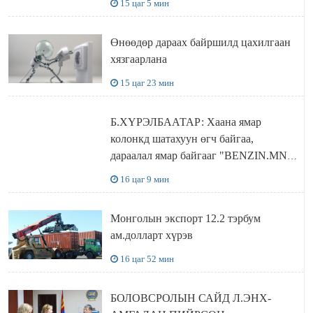
15 цаг 5 мин
бодлого
Өнөөдөр дараах байршилд цахилгаан
хязгаарлана
15 цаг 23 мин
Б.ХҮРЭЛБААТАР: Хаана ямар
колонкд шатахуун өгч байгаа,
дараалал ямар байгааг "BENZIN.MN”
сайтаас харах боломжтой
16 цаг 9 мин
Монголын экспорт 12.2 тэрбум
ам.долларт хүрэв
16 цаг 52 мин
БОЛОВСРОЛЫН САЙД Л.ЭНХ-