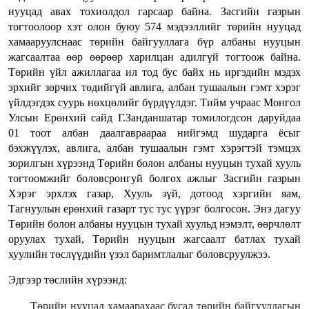
нууцад авах тохиолдол гарсаар байна. Засгийн газрын
тогтоолоор хэт олон буюу 574 мэдээллийг төрийн нууцад
хамааруулснаас төрийн байгууллага бүр албаны нууцын
жагсаалтаа өөр өөрөөр харилцан адилгүй тогтоож байна.
Төрийн үйл ажиллагаа ил тод бус байх нь иргэдийн мэдэх
эрхийг зөрчих төдийгүй авлига, албан тушаалын гэмт хэрэг
үйлдэгдэх суурь нөхцөлийг бүрдүүлдэг. Тийм учраас Монгол
Улсын Ерөнхий сайд Г.Занданшатар томилогдсон даруйдаа
01 тоот албан даалгавраараа нийгэмд шударга ёсыг
бэхжүүлэх, авлига, албан тушаалын гэмт хэрэгтэй тэмцэх
зорилгын хүрээнд Төрийн болон албаны нууцын тухай хууль
тогтоомжийг боловсронгуй болгох ажлыг Засгийн газрын
Хэрэг эрхлэх газар, Хууль зүй, дотоод хэргийн яам,
Тагнуулын ерөнхий газарт тус тус үүрэг болгосон. Энэ дагуу
Төрийн болон албаны нууцын тухай хуульд нэмэлт, өөрчлөлт
оруулах тухай, Төрийн нууцын жагсаалт батлах тухай
хуулийн төслүүдийн үзэл баримтлалыг боловсруулжээ.
Эдгээр төслийн хүрээнд:
Төрийн нууцад хамаарахаас бусад төрийн байгууллагын