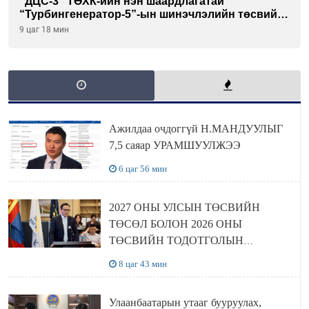
"ДЦС-3” ТӨХК-ийн нэн шаардлагатай
“Турбингенератор-5”-ын шинэчлэлийн төсвийг
шийдвэрлэхээр болов
9 цаг 18 мин
Ажилдаа очдоггүй Н.МАНДУУЛЫГ
7,5 саяар УРАМШУУЛЖЭЭ
6 цаг 56 мин
2027 ОНЫ УЛСЫН ТӨСВИЙН
ТӨСӨЛ БОЛОН 2026 ОНЫ
ТӨСВИЙН ТОДОТГОЛЫН
ТӨСЛИЙН ОЛОН НИЙТИЙН
8 цаг 43 мин
ХЭЛЭЛЦҮҮЛЭГ БОЛЛОО
Улаанбаатарын утааг бууруулах,