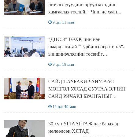
нийслэлчүүдийн эрүүл мэндийг
хамгаалах төслийг “Чингис хаан
баялгийн сан нэгдэл” ХХК-тай
9 цаг 11 мин
хамтран хэрэгжүүлнэ
"ДЦС-3” ТӨХК-ийн нэн
шаардлагатай “Турбингенератор-5”-
ын шинэчлэлийн төсвийг
шийдвэрлэхээр болов
9 цаг 18 мин
САЙД Т.АУБАКИР АНУ-ААС
МОНГОЛ УЛСАД СУУГАА ЭЛЧИН
САЙД РИЧАРД БУАНГАНЫГ
ХҮЛЭЭН АВЧ УУЛЗЛАА
11 цаг 49 мин
30 хүн УГГААРТАЖ нас барахад
нөлөөлсөн ХЯТАД