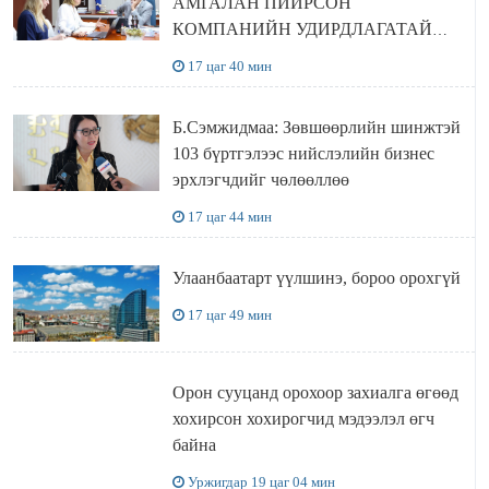
АМГАЛАН ПИЙРСОН
КОМПАНИЙН УДИРДЛАГАТАЙ
УУЛЗЛАА
17 цаг 40 мин
Б.Сэмжидмаа: Зөвшөөрлийн шинжтэй
103 бүртгэлээс нийслэлийн бизнес
эрхлэгчдийг чөлөөллөө
17 цаг 44 мин
Улаанбаатарт үүлшинэ, бороо орохгүй
17 цаг 49 мин
Орон сууцанд орохоор захиалга өгөөд
хохирсон хохирогчид мэдээлэл өгч
байна
Уржигдар 19 цаг 04 мин