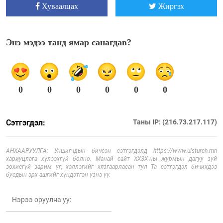
Хуваалцах
Жиргэх
Энэ мэдээ танд ямар санагдав?
0
0
0
0
0
0
Сэтгэгдэл:
Таны IP: (216.73.217.117)
АНХААРУУЛГА: Уншигчдын бичсэн сэтгэгдэлд https://www.ulsturch.mn
хариуцлага хүлээхгүй болно. Манай сайт ХХЗХ-ны журмын дагуу зүй
зохисгүй зарим үг, хэллэгийг хязгаарласан тул Та сэтгэгдэл бичихдээ
бусдын эрх ашгийг хүндэтгэн үзнэ үү.