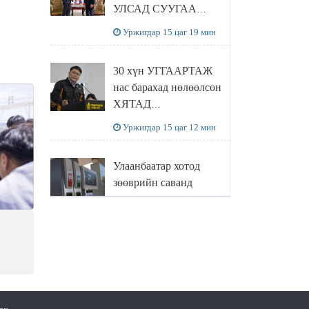
УЛСАД СУУГАА
ЭЛЧИН САЙД
Уржигдар 15 цаг 19 мин
РИЧАРД
БУАНГАНЫГ
30 хүн УГГААРТАЖ
ХҮЛЭЭН АВЧ
нас барахад нөлөөлсөн
УУЛЗЛАА
ХЯТАД
барьцалдуулагчийг
Уржигдар 15 цаг 12 мин
Ц.ЭРДЭНЭБАЯР
захирал дахин
Улаанбаатар хотод
худалдаж авахаар
зөөврийн саванд
болжээ
шатахуун олгохыг
хязгаарласан бол орон
Уржигдар 14 цаг 55 мин
нутагт ийм хориг
мөрдөгдөхгүй
ВНЫ
Б.Пүрэвдагва: Найман
салбарын 103
үйлчилгээний