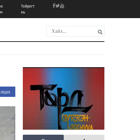
ох
Тойрогт
рч
нь
в
лцах