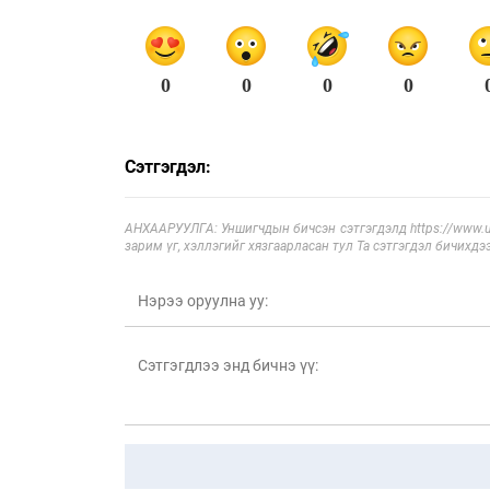
0
0
0
0
Сэтгэгдэл:
АНХААРУУЛГА: Уншигчдын бичсэн сэтгэгдэлд https://www.ul
зарим үг, хэллэгийг хязгаарласан тул Та сэтгэгдэл бичихдэ