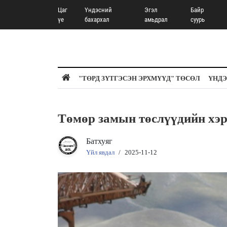
Цаг
Үндэсний
Эгэл
Байр
үе
бахархал
амьдрал
суурь
"ТӨРД ЗҮТГЭСЭН ЭРХМҮҮД" ТӨСӨЛ
ҮНДЭ
Төмөр замын төслүүдийн хэ
Батхуяг
Үйл явдал
/
2025-11-12