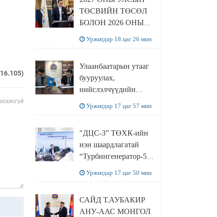
ТӨСВИЙН ТӨСӨЛ
БОЛОН 2026 ОНЫ
ТӨСВИЙН
Уржигдар 18 цаг 26 мин
ТОДОТГОЛЫН
ТӨСЛИЙН ОЛОН
Улаанбаатарын утааг
НИЙТИЙН
216.105)
бууруулах,
ХЭЛЭЛЦҮҮЛЭГ
нийслэлчүүдийн
БОЛЛОО
эрүүл мэндийг
 зохисгүй
Уржигдар 17 цаг 57 мин
хамгаалах төслийг
“Чингис хаан
"ДЦС-3” ТӨХК-ийн
баялгийн сан нэгдэл”
нэн шаардлагатай
ХХК-тай хамтран
“Турбингенератор-5”-
хэрэгжүүлнэ
ын шинэчлэлийн
Уржигдар 17 цаг 50 мин
төсвийг
шийдвэрлэхээр болов
САЙД Т.АУБАКИР
АНУ-ААС МОНГОЛ