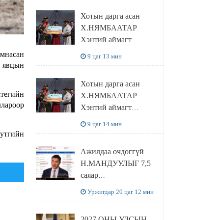
танилцлаа
Хотын дарга асан
Х.НЯМБААТАР
Хэнтий аймагт
наадамлаж шинэ заанд
мнасан
9 цаг 13 мин
шагнал гардуулж явна
н явцын
Хотын дарга асан
атегийн
Х.НЯМБААТАР
ллароор
Хэнтий аймагт
наадамлаж шинэ заанд
9 цаг 14 мин
шагнал гардуулж явна
нутгийн
Ажилдаа очдоггүй
Н.МАНДУУЛЫГ 7,5
саяар
УРАМШУУЛЖЭЭ
Уржигдар 20 цаг 12 мин
2027 ОНЫ УЛСЫН