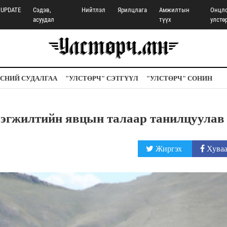
UPDATE
Сэдэв,
Нийтлэл
Ярилцлага
Амжилтын
Онцл
асуудал
түүх
улстө
СНИЙ СУДАЛГАА
"УЛСТӨРЧ" СЭТГҮҮЛ
"УЛСТӨРЧ" СОНИН
рэгжилтийн явцын талаар танилцуула
Жиргэх
Хуваа