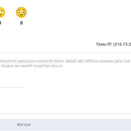
0
0
Таны IP: (216.73.
sturch.mn хариуцлага хүлээхгүй болно. Манай сайт ХХЗХ-ны журмын дагуу зүй
э бусдын эрх ашгийг хүндэтгэн үзнэ үү.
Илгээх