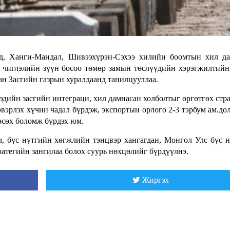
д, Ханги-Мандал, Шивээхүрэн-Сэхээ хилийн боомтын хил да
т чиглэлийн зүүн босоо төмөр замын төслүүдийн хэрэгжилтий
хан Засгийн газрын хуралдаанд танилцууллаа.
 эдийн засгийн интеграци, хил дамнасан холболтыг өргөтгөх стр
ээвэрлэх хүчин чадал бүрдэж, экспортын орлого 2-3 тэрбум ам.до
 өсөх боломж бүрдэх юм.
, бүс нутгийн хөгжлийн тэнцвэр хангагдан, Монгол Улс бүс 
атегийн зангилаа болох суурь нөхцөлийг бүрдүүлнэ.
Жиргэх