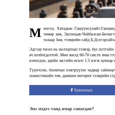
М
онгол, Хятадын Гашуунсухайт-Ганцмо
төмөр зам, Эрээнцав-Чойбалсан-Бичиг
талаар Зам, тээврийн сайд Б.Дэлгэрсай
Эдгээр төсөл нь экспортын тээвэр, бүс нутгийн
ач холбогдолтой. Мөн жилд 60-70 сая.тн ачаа т
нэмэгдэн, эдийн засгийн өсөлт 1.5 нэгж хувиар
Түүнчлэн, боомтын нэвтрүүлэх чадвар сайжирч
ложистикийн төв, дамжин өнгөрөх тээврийн стр
Хуваалцах
Энэ мэдээ танд ямар санагдав?