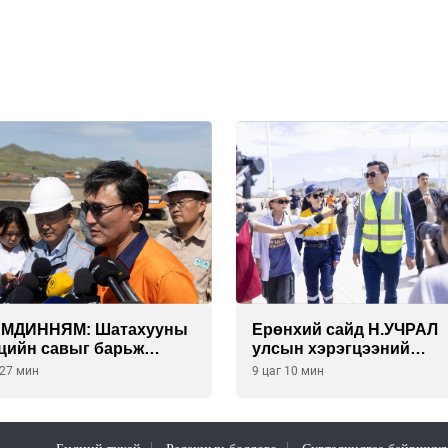
АМДИННЯМ: Шатахууны
Ерөнхий сайд Н.УЧРАЛ
цийн савыг барьж
улсын хэрэгцээний
гуулснаар УЛСЫН
БЕНЗИН НӨӨЦЛӨХ СА
 27 мин
9 цаг 10 мин
ЭГЦЭЭГЭЭ 3 САРААР
нөхцөл байдалтай
ЦЛӨДӨГ болно
танилцлаа