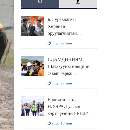
Б.Пүрэвдагва:
Хөрөнгө
оруулагчидтай
хамтран хүүхэд залуус,
8 цаг 22 мин
бизнес эрхлэгчдээ
дэмжих инкубатор
Г.ДАМДИННЯМ:
төвүүдийг хотын
Шатахууны нөөцийн
захын хорооллуудад
савыг барьж
байгуулна
байгуулснаар УЛСЫН
8 цаг 27 мин
ХЭРЭГЦЭЭГЭЭ 3
САРААР
Ерөнхий сайд
НӨӨЦЛӨДӨГ болно
Н.УЧРАЛ улсын
хэрэгцээний БЕНЗИН
НӨӨЦЛӨХ САВНЫ
9 цаг 10 мин
нөхцөл байдалтай