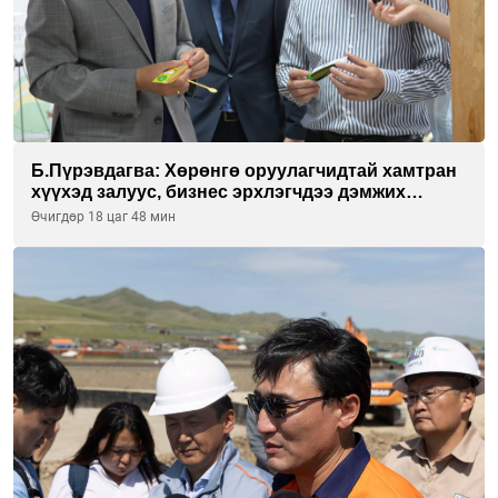
Б.Пүрэвдагва: Хөрөнгө оруулагчидтай хамтран
хүүхэд залуус, бизнес эрхлэгчдээ дэмжих
инкубатор төвүүдийг хотын захын
Өчигдөр 18 цаг 48 мин
хорооллуудад байгуулна