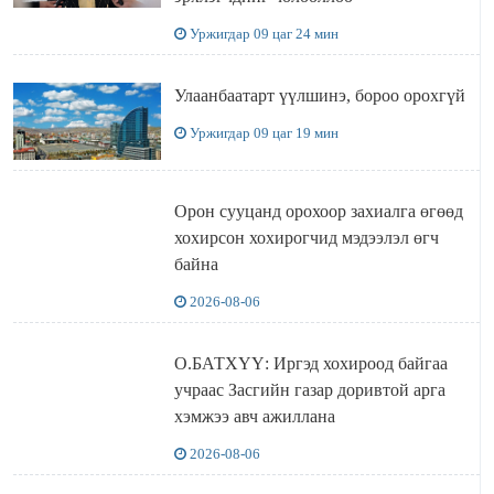
Уржигдар 09 цаг 24 мин
Улаанбаатарт үүлшинэ, бороо орохгүй
Уржигдар 09 цаг 19 мин
Орон сууцанд орохоор захиалга өгөөд
хохирсон хохирогчид мэдээлэл өгч
байна
2026-08-06
О.БАТХҮҮ: Иргэд хохироод байгаа
учраас Засгийн газар доривтой арга
хэмжээ авч ажиллана
2026-08-06