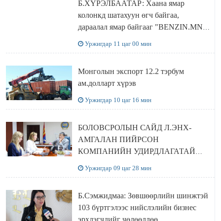
Б.ХҮРЭЛБААТАР: Хаана ямар
колонкд шатахуун өгч байгаа,
дараалал ямар байгааг "BENZIN.MN”
сайтаас харах боломжтой
Уржигдар 11 цаг 00 мин
Монголын экспорт 12.2 тэрбум
ам.долларт хүрэв
Уржигдар 10 цаг 16 мин
БОЛОВСРОЛЫН САЙД Л.ЭНХ-
АМГАЛАН ПИЙРСОН
КОМПАНИЙН УДИРДЛАГАТАЙ
УУЛЗЛАА
Уржигдар 09 цаг 28 мин
Б.Сэмжидмаа: Зөвшөөрлийн шинжтэй
103 бүртгэлээс нийслэлийн бизнес
эрхлэгчдийг чөлөөллөө