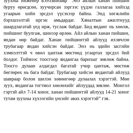
зуухны инженер Б.Өлзийбаяр “Энэ айлын ханан пийшин
буруу өрөгдсөн, хуучирсан зэргээс үүдэн галлагаа хийхэд
угаарын хийн эрсдэл үүсэхээр байна. Энд хөгжлийн
бэрхшээлтэй иргэн амьдардаг. Хяналтын ажилтнууд
шаардлагатай үед ирж, туслаж байдаг. Бид янданг нь хөөлж,
пийшинг буулгаж, шинээр өрлөө. Айл айлын ханан пийшин,
яндан өөр байдаг. Ханан пийшинтэй айлууд ихэвчлэн
трубагаар яндан хийсэн байдаг. Энэ нь эдийн засгийн
хэмнэлттэй ч өвөл цантаж мөстөөд угаартах эрсдэл бий
болдог. Тиймээс тоосгоор яндангаа барихыг зөвлөж байна.
Тоосго дулаан алдагдал багатай учир цантаж, мөстөж
бөглөрөх нь бага байдаг. Трубагаар хийсэн яндантай айлууд
шавраар болон шилэн хөвөнгөөр дулаалах хэрэгтэй. Мөн
зуух, яндангаа тогтмол хөөлөхийг айлуудад зөвлөе. Монгол
гэртэй айл 7-14 хоног, ханан пийшинтэй айлууд 14-21 хоног
тутам зуухны хүхээгийн үнсийг авах хэрэгтэй” гэв.