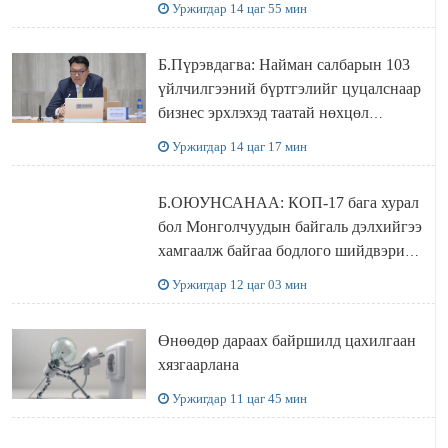
Уржигдар 14 цаг 55 мин
Б.Пүрэвдагва: Найман салбарын 103
үйлчилгээний бүртгэлийг цуцалснаар
бизнес эрхлэхэд таатай нөхцөл
бүрдэнэ
Уржигдар 14 цаг 17 мин
Б.ОЮУНСАНАА: КОП-17 бага хурал
бол Монголчуудын байгаль дэлхийгээ
хамгаалж байгаа бодлого шийдвэрийг
ДЭЛХИЙД СУРТАЛЧИЛАХ гол
Уржигдар 12 цаг 03 мин
бодлого
Өнөөдөр дараах байршилд цахилгаан
хязгаарлана
Уржигдар 11 цаг 45 мин