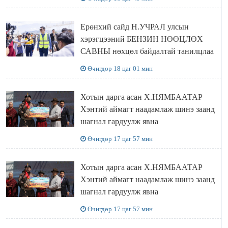
Ерөнхий сайд Н.УЧРАЛ улсын
хэрэгцээний БЕНЗИН НӨӨЦЛӨХ
САВНЫ нөхцөл байдалтай танилцлаа
Өчигдөр 18 цаг 01 мин
Хотын дарга асан Х.НЯМБААТАР
Хэнтий аймагт наадамлаж шинэ заанд
шагнал гардуулж явна
Өчигдөр 17 цаг 57 мин
Хотын дарга асан Х.НЯМБААТАР
Хэнтий аймагт наадамлаж шинэ заанд
шагнал гардуулж явна
Өчигдөр 17 цаг 57 мин