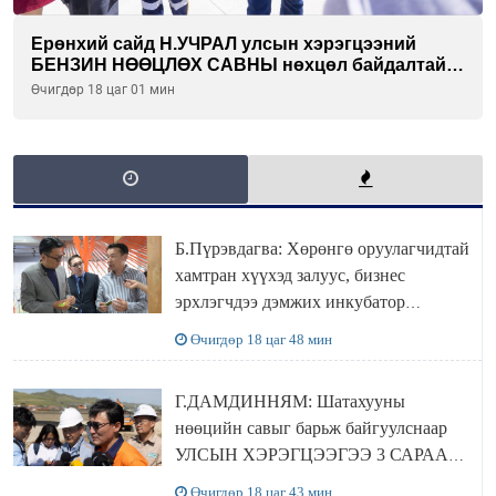
Ерөнхий сайд Н.УЧРАЛ улсын хэрэгцээний
БЕНЗИН НӨӨЦЛӨХ САВНЫ нөхцөл байдалтай
танилцлаа
Өчигдөр 18 цаг 01 мин
Б.Пүрэвдагва: Хөрөнгө оруулагчидтай
хамтран хүүхэд залуус, бизнес
эрхлэгчдээ дэмжих инкубатор
төвүүдийг хотын захын хорооллуудад
Өчигдөр 18 цаг 48 мин
байгуулна
Г.ДАМДИННЯМ: Шатахууны
нөөцийн савыг барьж байгуулснаар
УЛСЫН ХЭРЭГЦЭЭГЭЭ 3 САРААР
НӨӨЦЛӨДӨГ болно
Өчигдөр 18 цаг 43 мин