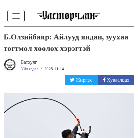
Б.Өлзийбаяр: Айлууд яндан, зуухаа
тогтмол хөөлөх хэрэгтэй
Батхуяг
Үйл явдал
/
2025-11-14
Жиргэх
Хуваалцах