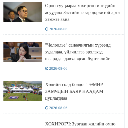
Орон сууцаараа хохирсон иргэдийн
асуудалд Засгийн газар дорвитой арга
хэмжээ авна
2026-08-06
"Чөлөөлье" санаачилгын хүрээнд
худалдаа, үйлчилгээ эрхлэхэд
шаарддаг давхардсан бүртгэлийг
хүчингүй болгох тогтоолын төслийг
2026-08-06
баталлаа
Хөлийн голд болдог ТӨМӨР
ЗАМЧДЫН БАЯР НААДАМ
цуцлагдлаа
2026-08-06
ХОХИРОГЧ: Зургаан жилийн өмнө