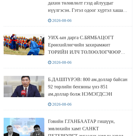
дахин төлөвлөлт гээд айлуудыг
нүүлгэсэн. Гэтэл одоог хүртэл хашаа
байшин ч байхгүй, орон сууц ч
2026-08-06
байхгүй хаана амьдрахаа мэдэхгүй явж
байна
УИХ-ын дарга С.БЯМБАЦОГТ
Ерөнхийлөгчийн захирамжит
ТӨРИЙН ИЛЧ ТӨЛӨӨЛӨГЧӨӨР
Сутай хайрханы тахилгад оролцжээ
2026-08-06
Б.ДАШПҮРЭВ: 800 ам.доллар байсан
92 төрлийн бензины үнэ 851
ам.доллар болж НЭМЭГДСЭН
2026-08-06
Говийн Г.ГАНБААТАР гишүүн,
зөвлөхийн хамт САНКТ
ПЕТЕРБУРГТ зугаалах замын зардлаа