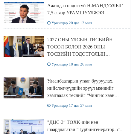
Ажилдаа очдоггүй Н.МАНДУУЛЫГ
7,5 саяар УРАМШУУЛЖЭЭ
Уржигдар 20 цаг 12 мин
2027 ОНЫ УЛСЫН ТӨСВИЙН
ТӨСӨЛ БОЛОН 2026 ОНЫ
ТӨСВИЙН ТОДОТГОЛЫН
ТӨСЛИЙН ОЛОН НИЙТИЙН
Уржигдар 18 цаг 26 мин
ХЭЛЭЛЦҮҮЛЭГ БОЛЛОО
Улаанбаатарын утааг бууруулах,
нийслэлчүүдийн эрүүл мэндийг
хамгаалах төслийг “Чингис хаан
баялгийн сан нэгдэл” ХХК-тай
Уржигдар 17 цаг 57 мин
хамтран хэрэгжүүлнэ
"ДЦС-3” ТӨХК-ийн нэн
шаардлагатай “Турбингенератор-5”-