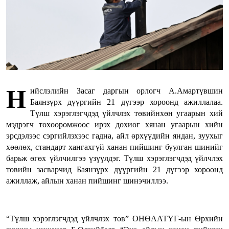
Н
ийслэлийн Засаг даргын орлогч А.Амартүвшин
Баянзүрх дүүргийн 21 дүгээр хороонд ажиллалаа.
Түлш хэрэглэгчдэд үйлчлэх төвийнхөн угаарын хий
мэдрэгч төхөөрөмжөөс ирэх дохиог хянан угаарын хийн
эрсдэлээс сэргийлэхээс гадна, айл өрхүүдийн яндан, зуухыг
хөөлөх, стандарт хангахгүй ханан пийшинг буулган шинийг
барьж өгөх үйлчилгээ үзүүлдэг. Түлш хэрэглэгчдэд үйлчлэх
төвийн засварчид Баянзүрх дүүргийн 21 дүгээр хороонд
ажиллаж, айлын ханан пийшинг шинэчиллээ.
“Түлш хэрэглэгчдэд үйлчлэх төв” ОНӨААТҮГ-ын Өрхийн