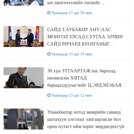
ын шинэчлэлийн төсвийг
шийдвэрлэхээр болов
Уржигдар 17 цаг 50 мин
САЙД Т.АУБАКИР АНУ-ААС
МОНГОЛ УЛСАД СУУГАА ЭЛЧИН
САЙД РИЧАРД БУАНГАНЫГ
ХҮЛЭЭН АВЧ УУЛЗЛАА
Уржигдар 15 цаг 19 мин
30 хүн УГГААРТАЖ нас барахад
нөлөөлсөн ХЯТАД
барьцалдуулагчийг Ц.ЭРДЭНЭБАЯР
захирал дахин худалдаж авахаар
Уржигдар 15 цаг 12 мин
болжээ
Улаанбаатар хотод зөөврийн саванд
шатахуун олгохыг хязгаарласан бол
орон нутагт ийм хориг мөрдөгдөхгүй