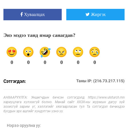
Хуваалцах
Жиргэх
Энэ мэдээ танд ямар санагдав?
0
0
0
0
0
0
Сэтгэгдэл:
Таны IP: (216.73.217.115)
АНХААРУУЛГА: Уншигчдын бичсэн сэтгэгдэлд https://www.ulsturch.mn
хариуцлага хүлээхгүй болно. Манай сайт ХХЗХ-ны журмын дагуу зүй
зохисгүй зарим үг, хэллэгийг хязгаарласан тул Та сэтгэгдэл бичихдээ
бусдын эрх ашгийг хүндэтгэн үзнэ үү.