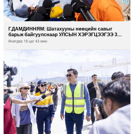
Г.ДАМДИННЯМ: Шатахууны нөөцийн савыг
барьж байгуулснаар УЛСЫН ХЭРЭГЦЭЭГЭЭ 3
САРААР НӨӨЦЛӨДӨГ болно
Өчигдөр 18 цаг 43 мин