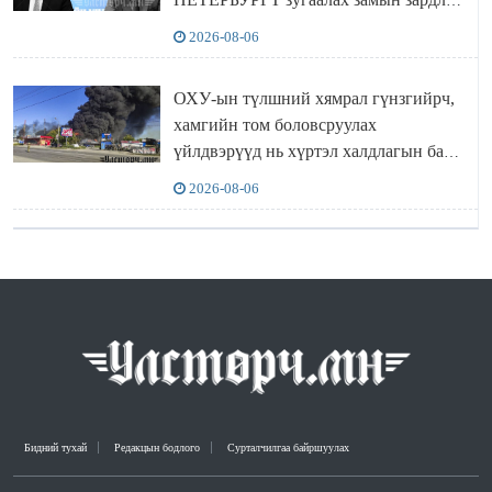
“ИНҮТ” ТӨХХК даажээ
2026-08-06
ОХУ-ын түлшний хямрал гүнзгийрч,
хамгийн том боловсруулах
үйлдвэрүүд нь хүртэл халдлагын бай
болов
2026-08-06
Бидний тухай
Редакцын бодлого
Сурталчилгаа байршуулах