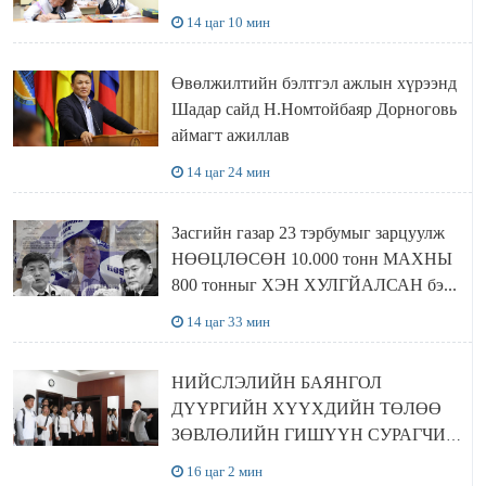
14 цаг 10 мин
Өвөлжилтийн бэлтгэл ажлын хүрээнд
Шадар сайд Н.Номтойбаяр Дорноговь
аймагт ажиллав
14 цаг 24 мин
Засгийн газар 23 тэрбумыг зарцуулж
НӨӨЦЛӨСӨН 10.000 тонн МАХНЫ
800 тонныг ХЭН ХУЛГЙАЛСАН бэ...
14 цаг 33 мин
НИЙСЛЭЛИЙН БАЯНГОЛ
ДҮҮРГИЙН ХҮҮХДИЙН ТӨЛӨӨ
ЗӨВЛӨЛИЙН ГИШҮҮН СУРАГЧИД
БОЛОВСРОЛЫН ЯАМАНД
16 цаг 2 мин