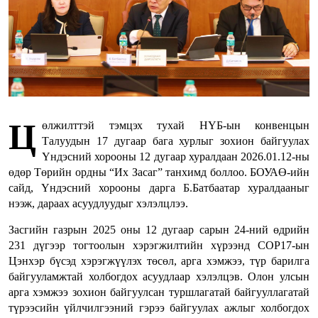
Ц
өлжилттэй тэмцэх тухай НҮБ-ын конвенцын
Талуудын 17 дугаар бага хурлыг зохион байгуулах
Үндэсний хорооны 12 дугаар хуралдаан 2026.01.12-ны
өдөр Төрийн ордны “Их Засаг” танхимд боллоо. БОУАӨ-ийн
сайд, Үндэсний хорооны дарга Б.Батбаатар хуралдааныг
нээж, дараах асуудлуудыг хэлэлцлээ.
Засгийн газрын 2025 оны 12 дугаар сарын 24-ний өдрийн
231 дүгээр тогтоолын хэрэгжилтийн хүрээнд COP17-ын
Цэнхэр бүсэд хэрэгжүүлэх төсөл, арга хэмжээ, түр барилга
байгууламжтай холбогдох асуудлаар хэлэлцэв. Олон улсын
арга хэмжээ зохион байгуулсан туршлагатай байгууллагатай
түрээсийн үйлчилгээний гэрээ байгуулах ажлыг холбогдох