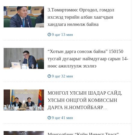
З.Төмөртөмөө: Өргөдөл, гомдол
ихсэхэд төрийн албан хаагчдын
хандлага нөлөөлж байна
9 цаг 13 мин
“Хотын дарга сонсож байна” 150150
тусгай дугаарыг наймдугаар сарын 14-
нөөс ажиллуулж эхэлнэ
9 цаг 32 мин
МОНГОЛ УЛСЫН ШАДАР САЙД,
УЛСЫН ОНЦГОЙ КОМИССЫН
ДАРГА Н.НОМТОЙБАЯР
ӨМНӨГОВЬ АЙМАГТ
9 цаг 41 мин
АЖИЛЛАЛАА
Монголбанк “Койн Инвест Траст”