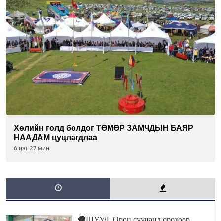
Хөлийн голд болдог ТӨМӨР ЗАМЧДЫН БАЯР
НААДАМ цуцлагдлаа
6 цаг 27 мин
🔴ШУУД: Орон сууцанд орохоор