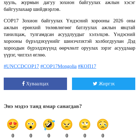
хууль, журмын дагуу зохион байгуулах ажлын хэсэг
байгуулахаар шийдвэрлэв.
COP17 Зохион байгуулах Үндэсний хорооны 2026 оны
ажлын ерөнхий төлөвлөгөөг батлуулах ажлын явцтай
танилцаж, тулгамдсан асуудлуудыг хэлэлцэв. Үндэсний
хорооны бүрэлдэхүүнийг шинэчлэхтэй холбогдуулан Дэд
хороодын бүрэлдэхүүнд өөрчлөлт оруулах зэрэг асуудлаар
үүрэг, чиглэл өглөө.
#UNCCDCOP17
#COP17Mongolia
#КОП17
Хуваалцах
Жиргэх
Энэ мэдээ танд ямар санагдав?
0
0
0
0
0
0