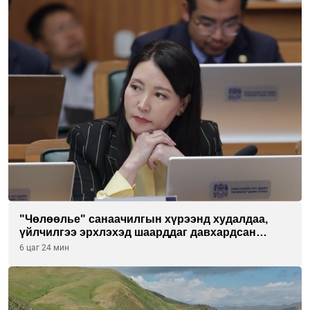
"Чөлөөлье" санаачилгын хүрээнд худалдаа,
үйлчилгээ эрхлэхэд шаарддаг давхардсан
бүртгэлийг хүчингүй болгох тогтоолын төслийг
6 цаг 24 мин
баталлаа