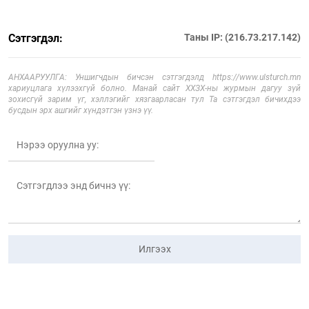
Сэтгэгдэл:
Таны IP: (216.73.217.142)
АНХААРУУЛГА: Уншигчдын бичсэн сэтгэгдэлд https://www.ulsturch.mn
хариуцлага хүлээхгүй болно. Манай сайт ХХЗХ-ны журмын дагуу зүй
зохисгүй зарим үг, хэллэгийг хязгаарласан тул Та сэтгэгдэл бичихдээ
бусдын эрх ашгийг хүндэтгэн үзнэ үү.
Илгээх