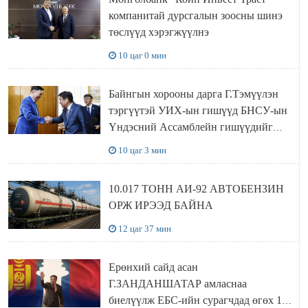
компанитай дурсгалын зоосны шинэ
төслүүд хэрэгжүүлнэ
10 цаг 0 мин
Байнгын хорооны дарга Г.Тэмүүлэн
тэргүүтэй УИХ-ын гишүүд БНСУ-ын
Үндэсний Ассамблейн гишүүдийг
хүлээн авч уулзав
10 цаг 3 мин
10.017 ТОНН АИ-92 АВТОБЕНЗИН
ОРЖ ИРЭЭД БАЙНА
12 цаг 37 мин
Ерөнхий сайд асан
Г.ЗАНДАНШАТАР амласнаа
биелүүлж ЕБС-ийн сурагчдад өгөх 10.