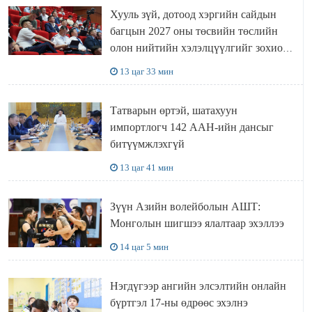
Хууль зүй, дотоод хэргийн сайдын
багцын 2027 оны төсвийн төслийн
олон нийтийн хэлэлцүүлгийг зохион
байгууллаа
13 цаг 33 мин
Татварын өртэй, шатахуун
импортлогч 142 ААН-ийн дансыг
битүүмжлэхгүй
13 цаг 41 мин
Зүүн Азийн волейболын АШТ:
Монголын шигшээ ялалтаар эхэллээ
14 цаг 5 мин
Нэгдүгээр ангийн элсэлтийн онлайн
бүртгэл 17-ны өдрөөс эхэлнэ