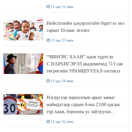
МЯНГАН ШАТРАА хүлээн авчээ
13 цаг 12 мин
Нийслэлийн цэцэрлэгийн бүртгэл энэ
сарын 10-наас эхэлнэ
13 цаг 23 мин
“ЧИНГИС ХААН” одон хүртсэн
С.НАРАНГЭРЭЛ академичид 713 сая
төгрөгийн УРАМШУУЛАЛ олгожээ
13 цаг 28 мин
Нэгдүгээр хорооллын арын замыг
наймдугаар сарын 6-ны 23:00 цагаас
түр хааж, борооны ус зайлуулах
шугамын хөндлөн сэтэлгээ хийнэ
13 цаг 32 мин