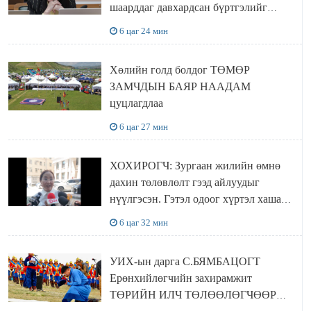
шаарддаг давхардсан бүртгэлийг
хүчингүй болгох тогтоолын төслийг
6 цаг 24 мин
баталлаа
Хөлийн голд болдог ТӨМӨР
ЗАМЧДЫН БАЯР НААДАМ
цуцлагдлаа
6 цаг 27 мин
ХОХИРОГЧ: Зургаан жилийн өмнө
дахин төлөвлөлт гээд айлуудыг
нүүлгэсэн. Гэтэл одоог хүртэл хашаа
байшин ч байхгүй, орон сууц ч
6 цаг 32 мин
байхгүй хаана амьдрахаа мэдэхгүй явж
байна
УИХ-ын дарга С.БЯМБАЦОГТ
Ерөнхийлөгчийн захирамжит
ТӨРИЙН ИЛЧ ТӨЛӨӨЛӨГЧӨӨР