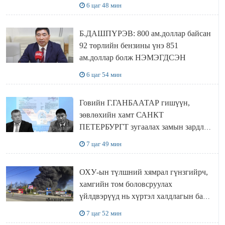
Сутай хайрханы тахилгад оролцжээ
6 цаг 48 мин
Б.ДАШПҮРЭВ: 800 ам.доллар байсан
92 төрлийн бензины үнэ 851
ам.доллар болж НЭМЭГДСЭН
6 цаг 54 мин
Говийн Г.ГАНБААТАР гишүүн,
зөвлөхийн хамт САНКТ
ПЕТЕРБУРГТ зугаалах замын зардлаа
“ИНҮТ” ТӨХХК даажээ
7 цаг 49 мин
ОХУ-ын түлшний хямрал гүнзгийрч,
хамгийн том боловсруулах
үйлдвэрүүд нь хүртэл халдлагын бай
болов
7 цаг 52 мин