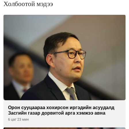
Холбоотой мэдээ
Орон сууцаараа хохирсон иргэдийн асуудалд
Засгийн газар дорвитой арга хэмжээ авна
6 цаг 23 мин