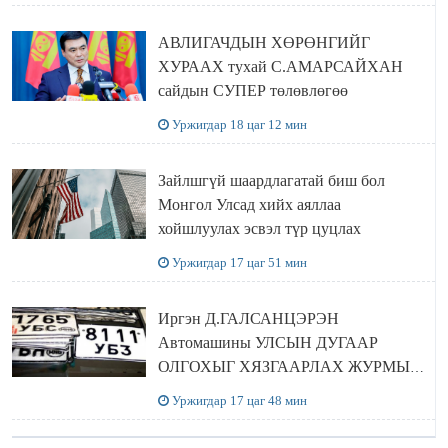
ЗОЧИЛЛОО
АВЛИГАЧДЫН ХӨРӨНГИЙГ
ХУРААХ тухай С.АМАРСАЙХАН
сайдын СУПЕР төлөвлөгөө
Уржигдар 18 цаг 12 мин
Зайлшгүй шаардлагатай биш бол
Монгол Улсад хийх аяллаа
хойшлуулах эсвэл түр цуцлах
Уржигдар 17 цаг 51 мин
Иргэн Д.ГАЛСАНЦЭРЭН
Автомашины УЛСЫН ДУГААР
ОЛГОХЫГ ХЯЗГААРЛАХ ЖУРМЫГ
ЦУЦЛУУЛАХ санал гаргажээ
Уржигдар 17 цаг 48 мин