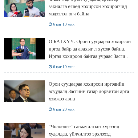
захиалга өгөөд хохирсон хохирогчид
мэдээлэл өгч байна
6 цаг 13 мин
О.БАТХҮҮ: Орон сууцаараа хохирсон
иргэд байр аа авахыг л хүсэж байна.
Иргэд хохироод байгаа учраас Засгийн
газар доривтой арга хэмжээ авч
6 цаг 19 мин
ажиллана
Орон сууцаараа хохирсон иргэдийн
асуудалд Засгийн газар дорвитой арга
хэмжээ авна
6 цаг 23 мин
"Чөлөөлье" санаачилгын хүрээнд
худалдаа, үйлчилгээ эрхлэхэд