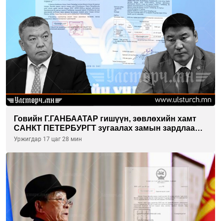
Говийн Г.ГАНБААТАР гишүүн, зөвлөхийн хамт
САНКТ ПЕТЕРБУРГТ зугаалах замын зардлаа
“ИНҮТ” ТӨХХК даажээ
Уржигдар 17 цаг 28 мин