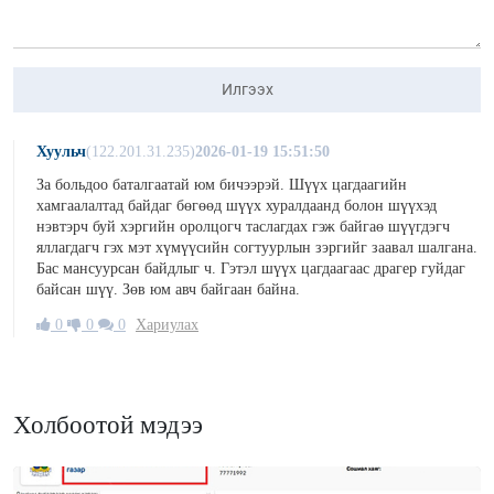
Илгээх
Хуульч
(122.201.31.235)
2026-01-19 15:51:50
За больдоо баталгаатай юм бичээрэй. Шүүх цагдаагийн
хамгаалалтад байдаг бөгөөд шүүх хуралдаанд болон шүүхэд
нэвтэрч буй хэргийн оролцогч таслагдах гэж байгаө шүүгдэгч
яллагдагч гэх мэт хүмүүсийн согтуурлын зэргийг заавал шалгана.
Бас мансуурсан байдлыг ч. Гэтэл шүүх цагдаагаас драгер гуйдаг
байсан шүү. Зөв юм авч байгаан байна.
0
0
0
Хариулах
Холбоотой мэдээ