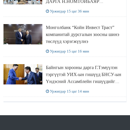
ДАРГА Н.НОМТОЙБАЯР
ӨМНӨГОВЬ АЙМАГТ
Уржигдар 15 цаг 36 мин
АЖИЛЛАЛАА
Монголбанк “Койн Инвест Траст”
компанитай дурсгалын зоосны шинэ
төслүүд хэрэгжүүлнэ
Уржигдар 15 цаг 16 мин
Байнгын хорооны дарга Г.Тэмүүлэн
тэргүүтэй УИХ-ын гишүүд БНСУ-ын
Үндэсний Ассамблейн гишүүдийг
хүлээн авч уулзав
Уржигдар 15 цаг 14 мин