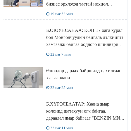
бизнес эрхлэхэд таатай нөхцөл
бүрдэнэ
19 цаг 53 мин
Б.ОЮУНСАНАА: КОП-17 бага хурал
бол Монголчуудын байгаль дэлхийгээ
хамгаалж байгаа бодлого шийдвэрийг
ДЭЛХИЙД СУРТАЛЧИЛАХ гол
22 цаг 7 мин
бодлого
Өнөөдөр дараах байршилд цахилгаан
хязгаарлана
22 цаг 25 мин
Б.ХҮРЭЛБААТАР: Хаана ямар
колонкд шатахуун өгч байгаа,
дараалал ямар байгааг "BENZIN.MN”
сайтаас харах боломжтой
23 цаг 11 мин