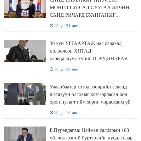
МОНГОЛ УЛСАД СУУГАА ЭЛЧИН
САЙД РИЧАРД БУАНГАНЫГ
ХҮЛЭЭН АВЧ УУЛЗЛАА
18 цаг 51 мин
30 хүн УГГААРТАЖ нас барахад
нөлөөлсөн ХЯТАД
барьцалдуулагчийг Ц.ЭРДЭНЭБАЯР
захирал дахин худалдаж авахаар
18 цаг 59 мин
болжээ
Улаанбаатар хотод зөөврийн саванд
шатахуун олгохыг хязгаарласан бол
орон нутагт ийм хориг мөрдөгдөхгүй
19 цаг 16 мин
Б.Пүрэвдагва: Найман салбарын 103
үйлчилгээний бүртгэлийг цуцалснаар