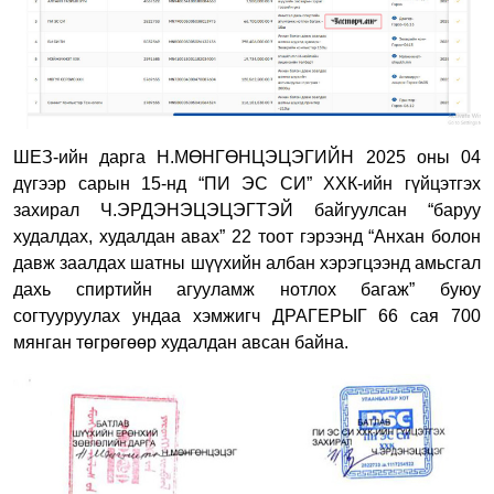
ШЕЗ-ийн дарга Н.МӨНГӨНЦЭЦЭГИЙН 2025 оны 04
дүгээр сарын 15-нд “ПИ ЭС СИ” ХХК-ийн гүйцэтгэх
захирал Ч.ЭРДЭНЭЦЭЦЭГТЭЙ байгуулсан “баруу
худалдах, худалдан авах” 22 тоот гэрээнд “Анхан болон
давж заалдах шатны шүүхийн албан хэрэгцээнд амьсгал
дахь спиртийн агууламж нотлох багаж” буюу
согтууруулах ундаа хэмжигч ДРАГЕРЫГ 66 сая 700
мянган төгрөгөөр худалдан авсан байна.