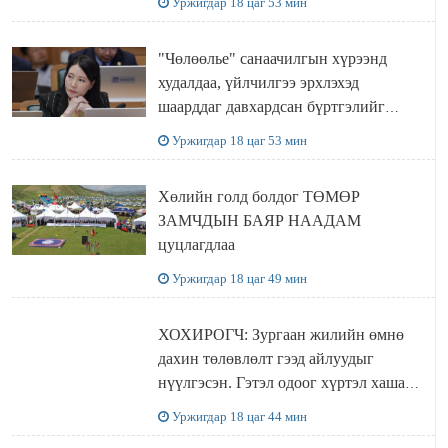
Уржигдар 18 цаг 53 мин
"Чөлөөлье" санаачилгын хүрээнд
худалдаа, үйлчилгээ эрхлэхэд
шаарддаг давхардсан бүртгэлийг
хүчингүй болгох тогтоолын төслийг
Уржигдар 18 цаг 53 мин
баталлаа
Хөлийн голд болдог ТӨМӨР
ЗАМЧДЫН БАЯР НААДАМ
цуцлагдлаа
Уржигдар 18 цаг 49 мин
ХОХИРОГЧ: Зургаан жилийн өмнө
дахин төлөвлөлт гээд айлуудыг
нүүлгэсэн. Гэтэл одоог хүртэл хашаа
байшин ч байхгүй, орон сууц ч
Уржигдар 18 цаг 44 мин
байхгүй хаана амьдрахаа мэдэхгүй явж