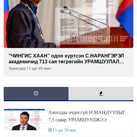
“ЧИНГИС ХААН” одон хүртсэн С.НАРАНГЭРЭЛ
академичид 713 сая төгрөгийн УРАМШУУЛАЛ
олгожээ
Уржигдар 11 цаг 49 мин
Ажилдаа очдоггүй Н.МАНДУУЛЫГ
7,5 саяар УРАМШУУЛЖЭЭ
13 цаг 58 мин