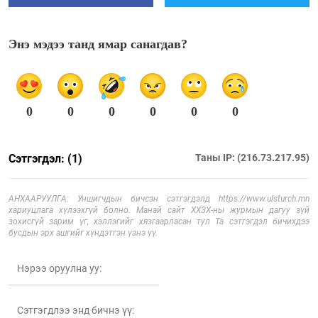
Энэ мэдээ танд ямар санагдав?
0
0
0
0
0
0
Сэтгэгдэл: (1)
Таны IP: (216.73.217.95)
АНХААРУУЛГА: Уншигчдын бичсэн сэтгэгдэлд https://www.ulsturch.mn
хариуцлага хүлээхгүй болно. Манай сайт ХХЗХ-ны журмын дагуу зүй
зохисгүй зарим үг, хэллэгийг хязгаарласан тул Та сэтгэгдэл бичихдээ
бусдын эрх ашгийг хүндэтгэн үзнэ үү.