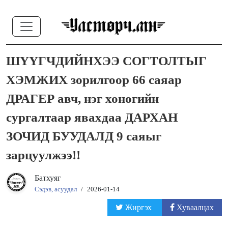
ШҮҮГЧДИЙНХЭЭ СОГТОЛТЫГ
ХЭМЖИХ зорилгоор 66 саяар
ДРАГЕР авч, нэг хоногийн
сургалтаар явахдаа ДАРХАН
ЗОЧИД БУУДАЛД 9 саяыг
зарцуулжээ!!
Батхуяг
Сэдэв, асуудал
/
2026-01-14
Жиргэх
Хуваалцах