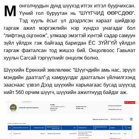
М
онголчуудын дунд шүүхэд итгэх итгэл буурчихсан.
Үүний гол буруутан нь “ШҮҮГЧИД ӨӨРСДӨӨ”.
Тэд хууль ёсыг үл дээдэлсэн хараат шийдвэр
гаргаж ажил мэргэжлийн нэр хүндээ унагадаг бол
“лифтэнд оцгонож”, улмаар эмэгтэй хүнтэй садар самуун
зүйл үйлдэх гэж байгаад баригдан ЁС ЗҮЙГҮЙ үйлдэл
гаргаж факталсан тод жишээ бий. Онцолвоос Гавьяат
хуульч Сагсай тэргүүтнийг онцолж болно.
Шүүхийн Ерөнхий зөвлөлөөс “Шүүгчдийн амь нас, эрүүл
мэндийн даатгал”-д хамруулдаг даатгалын үйлчилгээнд
зааснаас үзвэл Дээд шүүхийн харьяагаас бусад шүүхэд
нийт 560 орчим шүүгч, шүүхийн ажилтнууд байдаг аж.