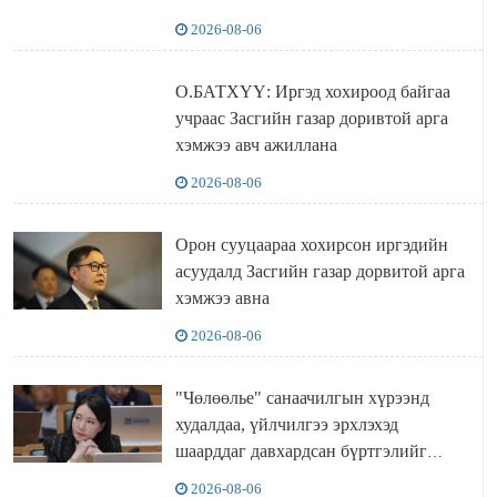
2026-08-06
О.БАТХҮҮ: Иргэд хохироод байгаа
учраас Засгийн газар доривтой арга
хэмжээ авч ажиллана
2026-08-06
Орон сууцаараа хохирсон иргэдийн
асуудалд Засгийн газар дорвитой арга
хэмжээ авна
2026-08-06
"Чөлөөлье" санаачилгын хүрээнд
худалдаа, үйлчилгээ эрхлэхэд
шаарддаг давхардсан бүртгэлийг
хүчингүй болгох тогтоолын төслийг
2026-08-06