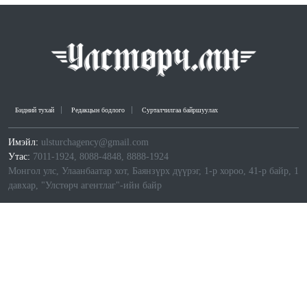
Бидний тухай
Редакцын бодлого
Сурталчилгаа байршуулах
Имэйл:
ulsturchagency@gmail.com
Утас:
7011-1924, 8088-4848, 8888-1924
Монгол улс, Улаанбаатар хот, Баянзүрх дүүрэг, 1-р хороо, 41-р байр, 1
давхар, "Улстөрч агентлаг"-ийн байр