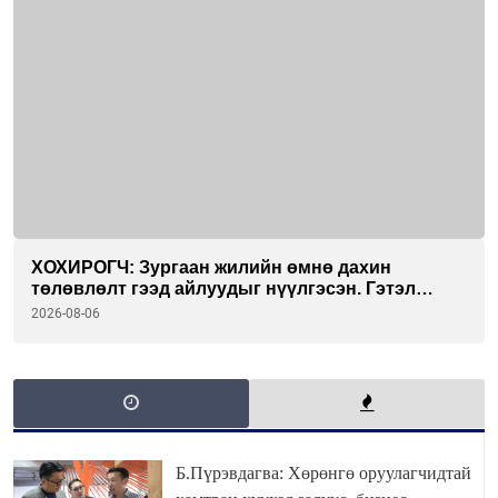
ХОХИРОГЧ: Зургаан жилийн өмнө дахин
төлөвлөлт гээд айлуудыг нүүлгэсэн. Гэтэл
одоог хүртэл хашаа байшин ч байхгүй, орон
2026-08-06
сууц ч байхгүй хаана амьдрахаа мэдэхгүй явж
байна
Б.Пүрэвдагва: Хөрөнгө оруулагчидтай