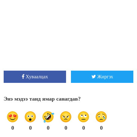
Хуваалцах
Жиргэх
Энэ мэдээ танд ямар санагдав?
0
0
0
0
0
0