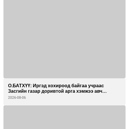
О.БАТХҮҮ: Иргэд хохироод байгаа учраас
Засгийн газар доривтой арга хэмжээ авч
ажиллана
2026-08-06