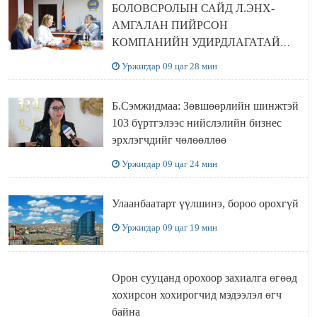
БОЛОВСРОЛЫН САЙД Л.ЭНХ-
АМГАЛАН ПИЙРСОН
КОМПАНИЙН УДИРДЛАГАТАЙ
УУЛЗЛАА
Уржигдар 09 цаг 28 мин
Б.Сэмжидмаа: Зөвшөөрлийн шинжтэй
103 бүртгэлээс нийслэлийн бизнес
эрхлэгчдийг чөлөөллөө
Уржигдар 09 цаг 24 мин
Улаанбаатарт үүлшинэ, бороо орохгүй
Уржигдар 09 цаг 19 мин
Орон сууцанд орохоор захиалга өгөөд
хохирсон хохирогчид мэдээлэл өгч
байна