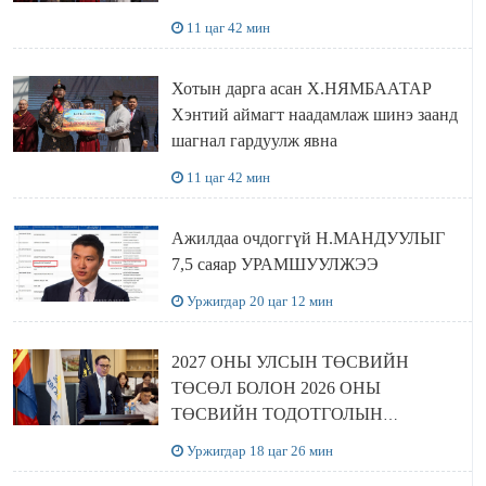
11 цаг 42 мин
Хотын дарга асан Х.НЯМБААТАР
Хэнтий аймагт наадамлаж шинэ заанд
шагнал гардуулж явна
11 цаг 42 мин
Ажилдаа очдоггүй Н.МАНДУУЛЫГ
7,5 саяар УРАМШУУЛЖЭЭ
Уржигдар 20 цаг 12 мин
2027 ОНЫ УЛСЫН ТӨСВИЙН
ТӨСӨЛ БОЛОН 2026 ОНЫ
ТӨСВИЙН ТОДОТГОЛЫН
ТӨСЛИЙН ОЛОН НИЙТИЙН
Уржигдар 18 цаг 26 мин
ХЭЛЭЛЦҮҮЛЭГ БОЛЛОО