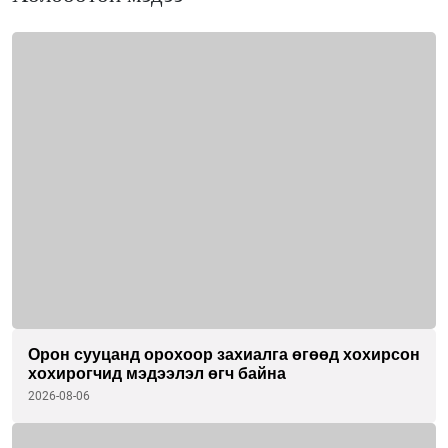
Орон сууцанд орохоор захиалга өгөөд хохирсон
хохирогчид мэдээлэл өгч байна
2026-08-06