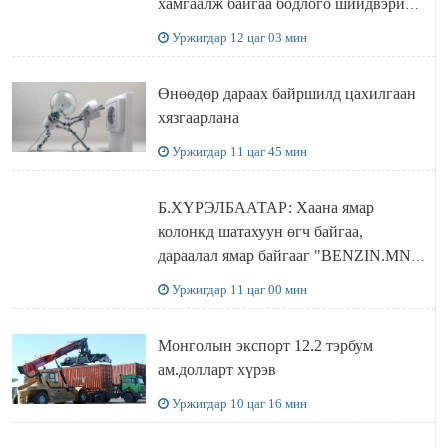
хамгаалж байгаа бодлого шийдвэрийг
ДЭЛХИЙД СУРТАЛЧИЛАХ гол
Уржигдар 12 цаг 03 мин
бодлого
Өнөөдөр дараах байршилд цахилгаан
хязгаарлана
Уржигдар 11 цаг 45 мин
Б.ХҮРЭЛБААТАР: Хаана ямар
колонкд шатахуун өгч байгаа,
дараалал ямар байгааг "BENZIN.MN”
сайтаас харах боломжтой
Уржигдар 11 цаг 00 мин
Монголын экспорт 12.2 тэрбум
ам.долларт хүрэв
Уржигдар 10 цаг 16 мин