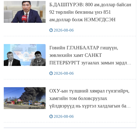
Б.ДАШПҮРЭВ: 800 ам.доллар байсан
92 төрлийн бензины үнэ 851
ам.доллар болж НЭМЭГДСЭН
2026-08-06
Говийн Г.ГАНБААТАР гишүүн,
зөвлөхийн хамт САНКТ
ПЕТЕРБУРГТ зугаалах замын зардлаа
“ИНҮТ” ТӨХХК даажээ
2026-08-06
ОХУ-ын түлшний хямрал гүнзгийрч,
хамгийн том боловсруулах
үйлдвэрүүд нь хүртэл халдлагын бай
болов
2026-08-06