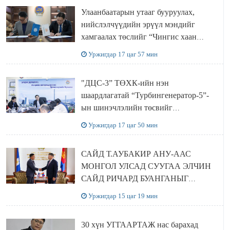
Улаанбаатарын утааг бууруулах,
нийслэлчүүдийн эрүүл мэндийг
хамгаалах төслийг “Чингис хаан
баялгийн сан нэгдэл” ХХК-тай
Уржигдар 17 цаг 57 мин
хамтран хэрэгжүүлнэ
"ДЦС-3” ТӨХК-ийн нэн
шаардлагатай “Турбингенератор-5”-
ын шинэчлэлийн төсвийг
шийдвэрлэхээр болов
Уржигдар 17 цаг 50 мин
САЙД Т.АУБАКИР АНУ-ААС
МОНГОЛ УЛСАД СУУГАА ЭЛЧИН
САЙД РИЧАРД БУАНГАНЫГ
ХҮЛЭЭН АВЧ УУЛЗЛАА
Уржигдар 15 цаг 19 мин
30 хүн УГГААРТАЖ нас барахад