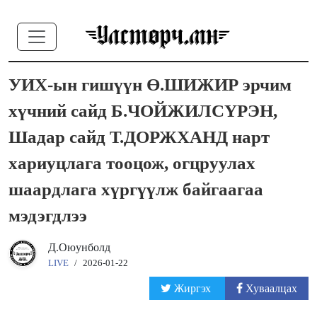
УИХ-ын гишүүн Ө.ШИЖИР эрчим
хүчний сайд Б.ЧОЙЖИЛСҮРЭН,
Шадар сайд Т.ДОРЖХАНД нарт
хариуцлага тооцож, огцруулах
шаардлага хүргүүлж байгаагаа
мэдэгдлээ
Д.Оюунболд
LIVE
/
2026-01-22
Жиргэх
Хуваалцах