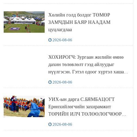
баталлаа
Хөлийн голд болдог ТӨМӨР
ЗАМЧДЫН БАЯР НААДАМ
цуцлагдлаа
2026-08-06
ХОХИРОГЧ: Зургаан жилийн өмнө
дахин төлөвлөлт гээд айлуудыг
нүүлгэсэн. Гэтэл одоог хүртэл хашаа
байшин ч байхгүй, орон сууц ч
2026-08-06
байхгүй хаана амьдрахаа мэдэхгүй явж
байна
УИХ-ын дарга С.БЯМБАЦОГТ
Ерөнхийлөгчийн захирамжит
ТӨРИЙН ИЛЧ ТӨЛӨӨЛӨГЧӨӨР
Сутай хайрханы тахилгад оролцжээ
2026-08-06