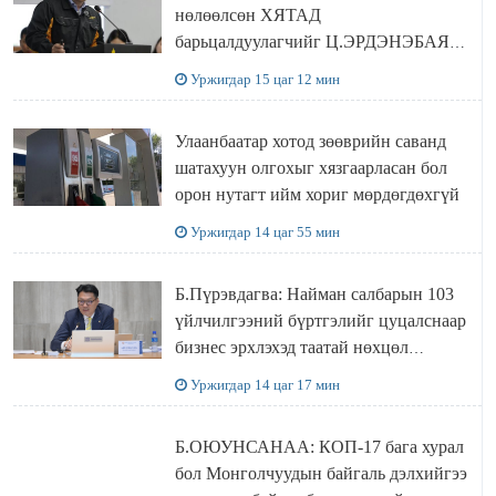
нөлөөлсөн ХЯТАД
барьцалдуулагчийг Ц.ЭРДЭНЭБАЯР
захирал дахин худалдаж авахаар
Уржигдар 15 цаг 12 мин
болжээ
Улаанбаатар хотод зөөврийн саванд
шатахуун олгохыг хязгаарласан бол
орон нутагт ийм хориг мөрдөгдөхгүй
Уржигдар 14 цаг 55 мин
Б.Пүрэвдагва: Найман салбарын 103
үйлчилгээний бүртгэлийг цуцалснаар
бизнес эрхлэхэд таатай нөхцөл
бүрдэнэ
Уржигдар 14 цаг 17 мин
Б.ОЮУНСАНАА: КОП-17 бага хурал
бол Монголчуудын байгаль дэлхийгээ