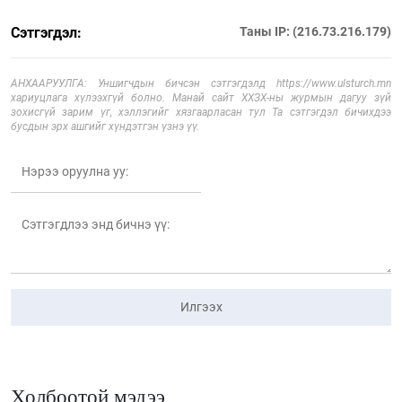
Сэтгэгдэл:
Таны IP: (216.73.216.179)
АНХААРУУЛГА: Уншигчдын бичсэн сэтгэгдэлд https://www.ulsturch.mn
хариуцлага хүлээхгүй болно. Манай сайт ХХЗХ-ны журмын дагуу зүй
зохисгүй зарим үг, хэллэгийг хязгаарласан тул Та сэтгэгдэл бичихдээ
бусдын эрх ашгийг хүндэтгэн үзнэ үү.
Илгээх
Холбоотой мэдээ