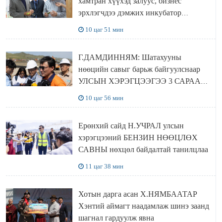
хамтран хүүхэд залуус, бизнес
эрхлэгчдээ дэмжих инкубатор
төвүүдийг хотын захын хорооллуудад
10 цаг 51 мин
байгуулна
Г.ДАМДИННЯМ: Шатахууны
нөөцийн савыг барьж байгуулснаар
УЛСЫН ХЭРЭГЦЭЭГЭЭ 3 САРААР
НӨӨЦЛӨДӨГ болно
10 цаг 56 мин
Ерөнхий сайд Н.УЧРАЛ улсын
хэрэгцээний БЕНЗИН НӨӨЦЛӨХ
САВНЫ нөхцөл байдалтай танилцлаа
11 цаг 38 мин
Хотын дарга асан Х.НЯМБААТАР
Хэнтий аймагт наадамлаж шинэ заанд
шагнал гардуулж явна