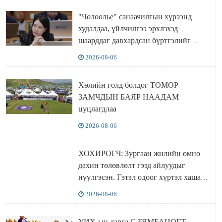
"Чөлөөлье" санаачилгын хүрээнд
худалдаа, үйлчилгээ эрхлэхэд
шаарддаг давхардсан бүртгэлийг
хүчингүй болгох тогтоолын төслийг
2026-08-06
баталлаа
Хөлийн голд болдог ТӨМӨР
ЗАМЧДЫН БАЯР НААДАМ
цуцлагдлаа
2026-08-06
ХОХИРОГЧ: Зургаан жилийн өмнө
дахин төлөвлөлт гээд айлуудыг
нүүлгэсэн. Гэтэл одоог хүртэл хашаа
байшин ч байхгүй, орон сууц ч
2026-08-06
байхгүй хаана амьдрахаа мэдэхгүй явж
байна
УИХ-ын дарга С.БЯМБАЦОГТ