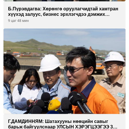
Б.Пүрэвдагва: Хөрөнгө оруулагчидтай хамтран
хүүхэд залуус, бизнес эрхлэгчдээ дэмжих
инкубатор төвүүдийг хотын захын
9 цаг 48 мин
хорооллуудад байгуулна
Г.ДАМДИННЯМ: Шатахууны нөөцийн савыг
барьж байгуулснаар УЛСЫН ХЭРЭГЦЭЭГЭЭ 3