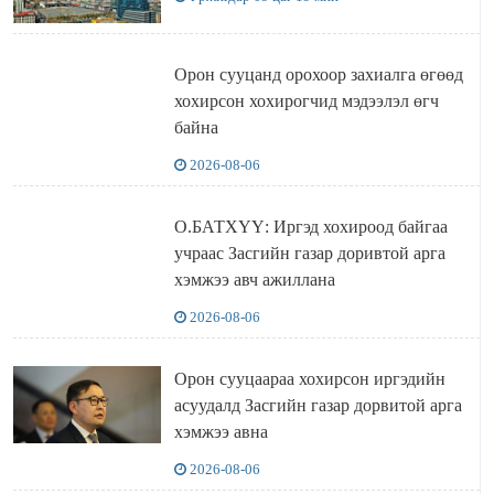
Орон сууцанд орохоор захиалга өгөөд
хохирсон хохирогчид мэдээлэл өгч
байна
2026-08-06
О.БАТХҮҮ: Иргэд хохироод байгаа
учраас Засгийн газар доривтой арга
хэмжээ авч ажиллана
2026-08-06
Орон сууцаараа хохирсон иргэдийн
асуудалд Засгийн газар дорвитой арга
хэмжээ авна
2026-08-06