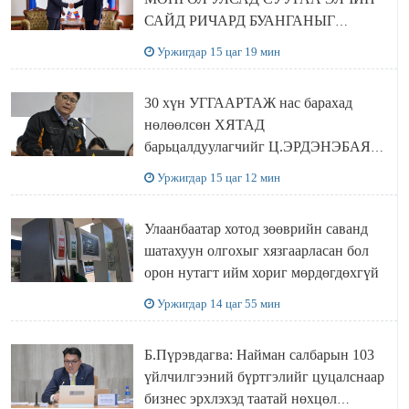
САЙД РИЧАРД БУАНГАНЫГ
ХҮЛЭЭН АВЧ УУЛЗЛАА
Уржигдар 15 цаг 19 мин
30 хүн УГГААРТАЖ нас барахад
нөлөөлсөн ХЯТАД
барьцалдуулагчийг Ц.ЭРДЭНЭБАЯР
захирал дахин худалдаж авахаар
Уржигдар 15 цаг 12 мин
болжээ
Улаанбаатар хотод зөөврийн саванд
шатахуун олгохыг хязгаарласан бол
орон нутагт ийм хориг мөрдөгдөхгүй
Уржигдар 14 цаг 55 мин
Б.Пүрэвдагва: Найман салбарын 103
үйлчилгээний бүртгэлийг цуцалснаар
бизнес эрхлэхэд таатай нөхцөл