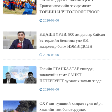
Ерөнхийлөгчийн захирамжит
ТӨРИЙН ИЛЧ ТӨЛӨӨЛӨГЧӨӨР
Сутай хайрханы тахилгад оролцжээ
2026-08-06
Б.ДАШПҮРЭВ: 800 ам.доллар байсан
92 төрлийн бензины үнэ 851
ам.доллар болж НЭМЭГДСЭН
2026-08-06
Говийн Г.ГАНБААТАР гишүүн,
зөвлөхийн хамт САНКТ
ПЕТЕРБУРГТ зугаалах замын зардлаа
“ИНҮТ” ТӨХХК даажээ
2026-08-06
ОХУ-ын түлшний хямрал гүнзгийрч,
хамгийн том боловсруулах