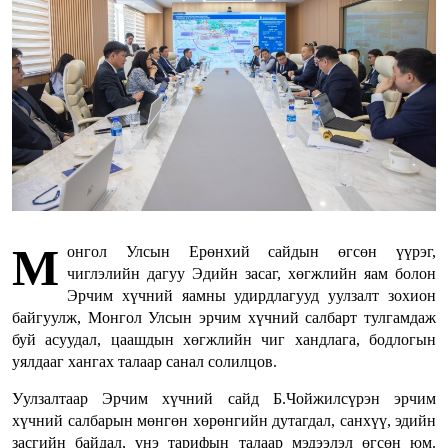
М
онгол Улсын Ерөнхий сайдын өгсөн үүрэг,
чиглэлийн дагуу Эдийн засаг, хөгжлийн яам болон
Эрчим хүчний яамны удирдлагууд уулзалт зохион
байгуулж, Монгол Улсын эрчим хүчний салбарт тулгамдаж
буй асуудал, цаашдын хөгжлийн чиг хандлага, бодлогын
уялдааг хангах талаар санал солилцов.
Уулзалтаар Эрчим хүчний сайд Б.Чойжилсүрэн эрчим
хүчний салбарын мөнгөн хөрөнгийн дутагдал, санхүү, эдийн
засгийн байдал, үнэ тарифын талаар мэдээлэл өгсөн юм.