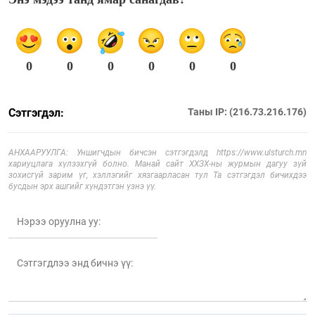
0
0
0
0
0
0
Сэтгэгдэл:
Таны IP: (216.73.216.176)
АНХААРУУЛГА: Уншигчдын бичсэн сэтгэгдэлд https://www.ulsturch.mn
хариуцлага хүлээхгүй болно. Манай сайт ХХЗХ-ны журмын дагуу зүй
зохисгүй зарим үг, хэллэгийг хязгаарласан тул Та сэтгэгдэл бичихдээ
бусдын эрх ашгийг хүндэтгэн үзнэ үү.