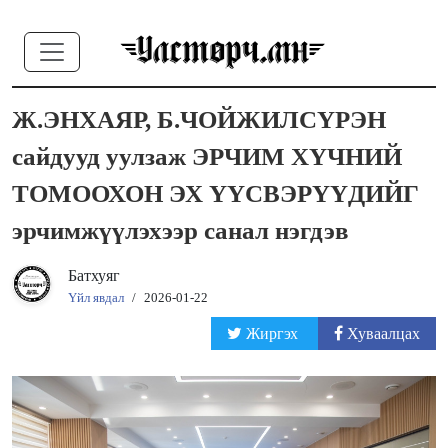
Ж.ЭНХАЯР, Б.ЧОЙЖИЛСҮРЭН
сайдууд уулзаж ЭРЧИМ ХҮЧНИЙ
ТОМООХОН ЭХ ҮҮСВЭРҮҮДИЙГ
эрчимжүүлэхээр санал нэгдэв
Батхуяг
Үйл явдал
/
2026-01-22
Жиргэх
Хуваалцах