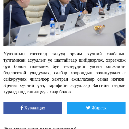
Уулзалтын төгсгөлд талууд эрчим хүчний салбарын
тулгамдсан асуудлыг үе шаттайгаар шийдвэрлэх, хэрэгжиж
буй болон төлөвлөж буй төслүүдийг улсын хөгжлийн
бодлоготой уялдуулах, салбар хоорондын зохицуулалтыг
сайжруулах чиглэлээр хамтран ажиллахаар санал нэгдэв.
Эрчим хүчний үнэ, тарифийн асуудлаар Засгийн газрын
хуралдаанд танилцуулахаар болов.
Хуваалцах
Жиргэх
Энэ мэдээ танд ямар санагдав?