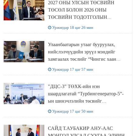
2027 ОНЫ УЛСЫН ТӨСВИЙН
ТӨСӨЛ БОЛОН 2026 ОНЫ
ТӨСВИЙН ТОДОТГОЛЫН
ТӨСЛИЙН ОЛОН НИЙТИЙН
Уржигдар 18 цаг 26 мин
ХЭЛЭЛЦҮҮЛЭГ БОЛЛОО
Улаанбаатарын утааг бууруулах,
нийслэлчүүдийн эрүүл мэндийг
хамгаалах төслийг “Чингис хаан
баялгийн сан нэгдэл” ХХК-тай
Уржигдар 17 цаг 57 мин
хамтран хэрэгжүүлнэ
"ДЦС-3” ТӨХК-ийн нэн
шаардлагатай “Турбингенератор-5”-
ын шинэчлэлийн төсвийг
шийдвэрлэхээр болов
Уржигдар 17 цаг 50 мин
САЙД Т.АУБАКИР АНУ-ААС
МОНГОЛ УЛСАД СУУГАА ЭЛЧИН