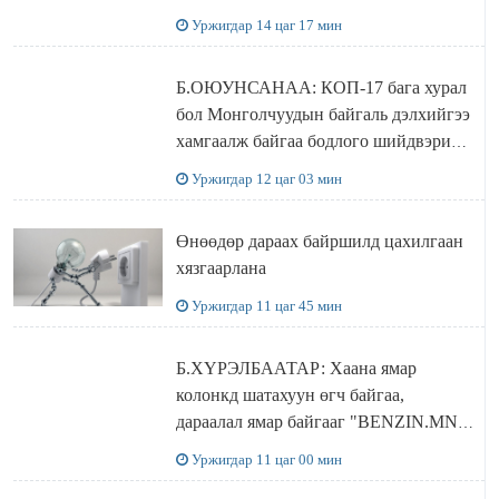
бүрдэнэ
Уржигдар 14 цаг 17 мин
Б.ОЮУНСАНАА: КОП-17 бага хурал
бол Монголчуудын байгаль дэлхийгээ
хамгаалж байгаа бодлого шийдвэрийг
ДЭЛХИЙД СУРТАЛЧИЛАХ гол
Уржигдар 12 цаг 03 мин
бодлого
Өнөөдөр дараах байршилд цахилгаан
хязгаарлана
Уржигдар 11 цаг 45 мин
Б.ХҮРЭЛБААТАР: Хаана ямар
колонкд шатахуун өгч байгаа,
дараалал ямар байгааг "BENZIN.MN”
сайтаас харах боломжтой
Уржигдар 11 цаг 00 мин