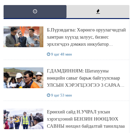
Б.Пүрэвдагва: Хөрөнгө оруулагчидтай
хамтран хүүхэд залуус, бизнес
эрхлэгчдээ дэмжих инкубатор
төвүүдийг хотын захын хорооллуудад
9 цаг 48 мин
байгуулна
Г.ДАМДИННЯМ: Шатахууны
нөөцийн савыг барьж байгуулснаар
УЛСЫН ХЭРЭГЦЭЭГЭЭ 3 САРААР
НӨӨЦЛӨДӨГ болно
9 цаг 53 мин
Ерөнхий сайд Н.УЧРАЛ улсын
хэрэгцээний БЕНЗИН НӨӨЦЛӨХ
САВНЫ нөхцөл байдалтай танилцлаа