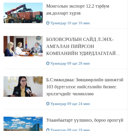
Монголын экспорт 12.2 тэрбум
ам.долларт хүрэв
Уржигдар 10 цаг 16 мин
БОЛОВСРОЛЫН САЙД Л.ЭНХ-
АМГАЛАН ПИЙРСОН
КОМПАНИЙН УДИРДЛАГАТАЙ
УУЛЗЛАА
Уржигдар 09 цаг 28 мин
Б.Сэмжидмаа: Зөвшөөрлийн шинжтэй
103 бүртгэлээс нийслэлийн бизнес
эрхлэгчдийг чөлөөллөө
Уржигдар 09 цаг 24 мин
Улаанбаатарт үүлшинэ, бороо орохгүй
Уржигдар 09 цаг 19 мин