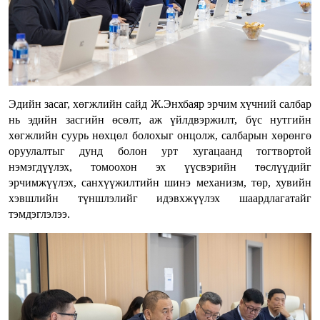
Эдийн засаг, хөгжлийн сайд Ж.Энхбаяр эрчим хүчний салбар
нь эдийн засгийн өсөлт, аж үйлдвэржилт, бүс нутгийн
хөгжлийн суурь нөхцөл болохыг онцолж, салбарын хөрөнгө
оруулалтыг дунд болон урт хугацаанд тогтвортой
нэмэгдүүлэх, томоохон эх үүсвэрийн төслүүдийг
эрчимжүүлэх, санхүүжилтийн шинэ механизм, төр, хувийн
хэвшлийн түншлэлийг идэвхжүүлэх шаардлагатайг
тэмдэглэлээ.