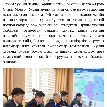
Эрчим хүчний яамны Төрийн нарийн бичгийн дарга Б.Ерэн-
Өлзий Монгол Улсын эрчим хүчний салбар нь эх үүсвэрийн
дутагдал, өсөн нэмэгдэж буй хэрэглээ, тоног төхөөрөмжийн
насжилт зэрэг олон хүчин зүйлээс шалтгаалан эрсдэлтэй
нөхцөл байдалд орж буйг онцлон тэмдэглэв. Эрчим хүчний
салбарын тогтвортой байдлыг хангах, эдийн засгийн
өсөлтийг дэмжих зорилгоор хамтарсан судалгаа, дүн
шинжилгээ хийх, бодлогын шийдэл, хөтөлбөр боловсруулах
чиглэлээр нягт хамтран ажиллахаар тохиролцов. Үүний
хүрээнд ойрын болон дунд хугацаанд хэрэгжүүлэх арга
хэмжээний төлөвлөгөө боловсруулах нь чухал болохыг
онцоллоо.