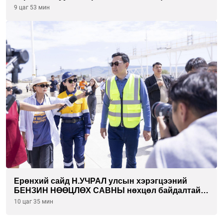
САРААР НӨӨЦЛӨДӨГ болно
9 цаг 53 мин
Ерөнхий сайд Н.УЧРАЛ улсын хэрэгцээний
БЕНЗИН НӨӨЦЛӨХ САВНЫ нөхцөл байдалтай
танилцлаа
10 цаг 35 мин