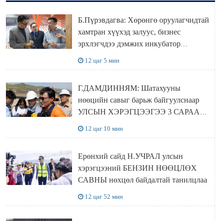
Б.Пүрэвдагва: Хөрөнгө оруулагчидтай
хамтран хүүхэд залуус, бизнес
эрхлэгчдээ дэмжих инкубатор
төвүүдийг хотын захын хорооллуудад
12 цаг 5 мин
байгуулна
Г.ДАМДИННЯМ: Шатахууны
нөөцийн савыг барьж байгуулснаар
УЛСЫН ХЭРЭГЦЭЭГЭЭ 3 САРААР
НӨӨЦЛӨДӨГ болно
12 цаг 10 мин
Ерөнхий сайд Н.УЧРАЛ улсын
хэрэгцээний БЕНЗИН НӨӨЦЛӨХ
САВНЫ нөхцөл байдалтай танилцлаа
12 цаг 52 мин