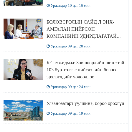
Уржигдар 10 цаг 16 мин
БОЛОВСРОЛЫН САЙД Л.ЭНХ-
АМГАЛАН ПИЙРСОН
КОМПАНИЙН УДИРДЛАГАТАЙ
УУЛЗЛАА
Уржигдар 09 цаг 28 мин
Б.Сэмжидмаа: Зөвшөөрлийн шинжтэй
103 бүртгэлээс нийслэлийн бизнес
эрхлэгчдийг чөлөөллөө
Уржигдар 09 цаг 24 мин
Улаанбаатарт үүлшинэ, бороо орохгүй
Уржигдар 09 цаг 19 мин