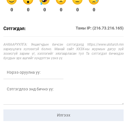
0
0
0
0
0
0
Сэтгэгдэл:
Таны IP: (216.73.216.165)
АНХААРУУЛГА: Уншигчдын бичсэн сэтгэгдэлд https://www.ulsturch.mn
хариуцлага хүлээхгүй болно. Манай сайт ХХЗХ-ны журмын дагуу зүй
зохисгүй зарим үг, хэллэгийг хязгаарласан тул Та сэтгэгдэл бичихдээ
бусдын эрх ашгийг хүндэтгэн үзнэ үү.
Илгээх