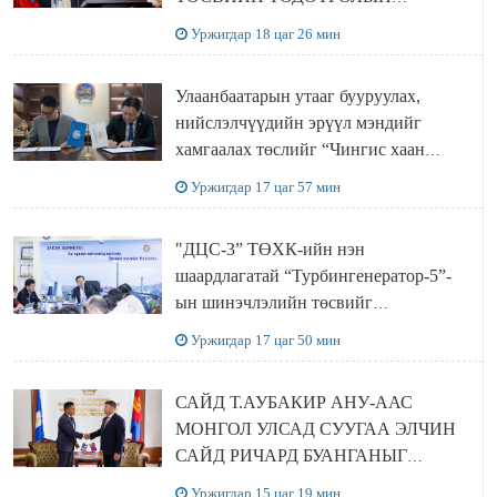
ТӨСЛИЙН ОЛОН НИЙТИЙН
Уржигдар 18 цаг 26 мин
ХЭЛЭЛЦҮҮЛЭГ БОЛЛОО
Улаанбаатарын утааг бууруулах,
нийслэлчүүдийн эрүүл мэндийг
хамгаалах төслийг “Чингис хаан
баялгийн сан нэгдэл” ХХК-тай
Уржигдар 17 цаг 57 мин
хамтран хэрэгжүүлнэ
"ДЦС-3” ТӨХК-ийн нэн
шаардлагатай “Турбингенератор-5”-
ын шинэчлэлийн төсвийг
шийдвэрлэхээр болов
Уржигдар 17 цаг 50 мин
САЙД Т.АУБАКИР АНУ-ААС
МОНГОЛ УЛСАД СУУГАА ЭЛЧИН
САЙД РИЧАРД БУАНГАНЫГ
ХҮЛЭЭН АВЧ УУЛЗЛАА
Уржигдар 15 цаг 19 мин