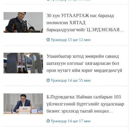
30 хүн УГГААРТАЖ нас барахад
нөлөөлсөн ХЯТАД
барьцалдуулагчийг Ц.ЭРДЭНЭБАЯР
захирал дахин худалдаж авахаар
Уржигдар 15 цаг 12 мин
болжээ
Улаанбаатар хотод зөөврийн саванд
шатахуун олгохыг хязгаарласан бол
орон нутагт ийм хориг мөрдөгдөхгүй
Уржигдар 14 цаг 55 мин
Б.Пүрэвдагва: Найман салбарын 103
үйлчилгээний бүртгэлийг цуцалснаар
бизнес эрхлэхэд таатай нөхцөл
бүрдэнэ
Уржигдар 14 цаг 17 мин