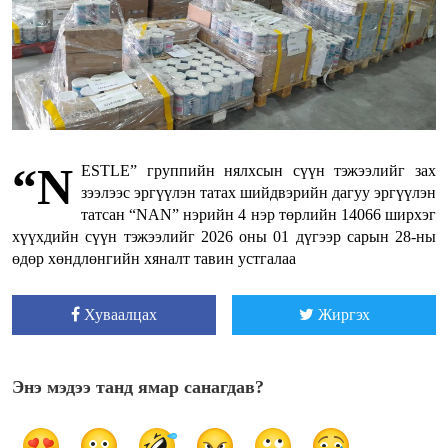
“N
ESTLE” группийн нялхсын сүүн тэжээлийг зах
зээлээс эргүүлэн татах шийдвэрийн дагуу эргүүлэн
татсан “NAN” нэрийн 4 нэр төрлийн 14066 ширхэг
хүүхдийн сүүн тэжээлийг 2026 оны 01 дүгээр сарын 28-ны
өдөр хөндлөнгийн хяналт тавин устгалаа
Хуваалцах
Жиргэх
Энэ мэдээ танд ямар санагдав?