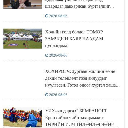
шаарддаг давхардсан бүртгэлийг
хүчингүй болгох тогтоолын төслийг
2026-08-06
баталлаа
Хөлийн голд болдог ТӨМӨР
ЗАМЧДЫН БАЯР НААДАМ
цуцлагдлаа
2026-08-06
ХОХИРОГЧ: Зургаан жилийн өмнө
дахин төлөвлөлт гээд айлуудыг
нүүлгэсэн. Гэтэл одоог хүртэл хашаа
байшин ч байхгүй, орон сууц ч
2026-08-06
байхгүй хаана амьдрахаа мэдэхгүй явж
байна
УИХ-ын дарга С.БЯМБАЦОГТ
Ерөнхийлөгчийн захирамжит
ТӨРИЙН ИЛЧ ТӨЛӨӨЛӨГЧӨӨР