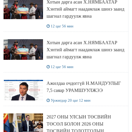
Хотын дарга асан Х.НЯМБААТАР
Хэнтий аймагт наадамлаж шинэ заанд
шагнал гардуулж явна
12 цаг 56 мин
Хотын дарга асан Х.НЯМБААТАР
Хэнтий аймагт наадамлаж шинэ заанд
шагнал гардуулж явна
12 цаг 56 мин
Ажилдаа очдоггүй Н.МАНДУУЛЫГ
7,5 саяар УРАМШУУЛЖЭЭ
Уржигдар 20 цаг 12 мин
2027 ОНЫ УЛСЫН ТӨСВИЙН
ТӨСӨЛ БОЛОН 2026 ОНЫ
ТӨСВИЙН ТОДОТГОЛЫН