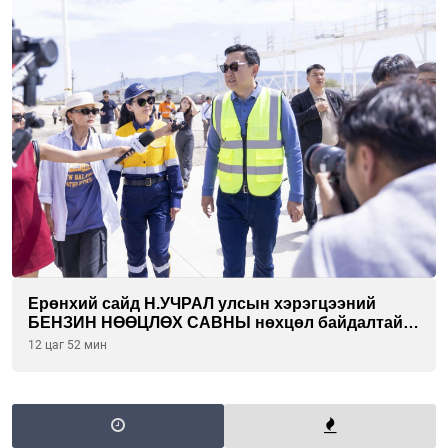
Ерөнхий сайд Н.УЧРАЛ улсын хэрэгцээний
БЕНЗИН НӨӨЦЛӨХ САВНЫ нөхцөл байдалтай
танилцлаа
12 цаг 52 мин