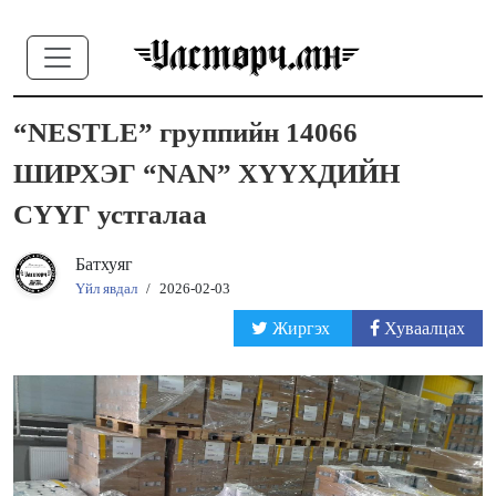
“NESTLE” группийн 14066
ШИРХЭГ “NAN” ХҮҮХДИЙН
СҮҮГ устгалаа
Батхуяг
Үйл явдал
/
2026-02-03
Жиргэх
Хуваалцах