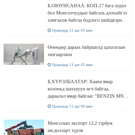
Б.ОЮУНСАНАА: КОП-17 бага хурал
бол Монголчуудын байгаль дэлхийгээ
хамгаалж байгаа бодлого шийдвэрийг
ДЭЛХИЙД СУРТАЛЧИЛАХ гол
Уржигдар 12 цаг 03 мин
бодлого
Өнөөдөр дараах байршилд цахилгаан
хязгаарлана
Уржигдар 11 цаг 45 мин
Б.ХҮРЭЛБААТАР: Хаана ямар
колонкд шатахуун өгч байгаа,
дараалал ямар байгааг "BENZIN.MN”
сайтаас харах боломжтой
Уржигдар 11 цаг 00 мин
Монголын экспорт 12.2 тэрбум
ам.долларт хүрэв