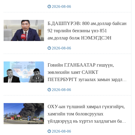
Сутай хайрханы тахилгад оролцжээ
2026-08-06
Б.ДАШПҮРЭВ: 800 ам.доллар байсан
92 төрлийн бензины үнэ 851
ам.доллар болж НЭМЭГДСЭН
2026-08-06
Говийн Г.ГАНБААТАР гишүүн,
зөвлөхийн хамт САНКТ
ПЕТЕРБУРГТ зугаалах замын зардлаа
“ИНҮТ” ТӨХХК даажээ
2026-08-06
ОХУ-ын түлшний хямрал гүнзгийрч,
хамгийн том боловсруулах
үйлдвэрүүд нь хүртэл халдлагын бай
болов
2026-08-06