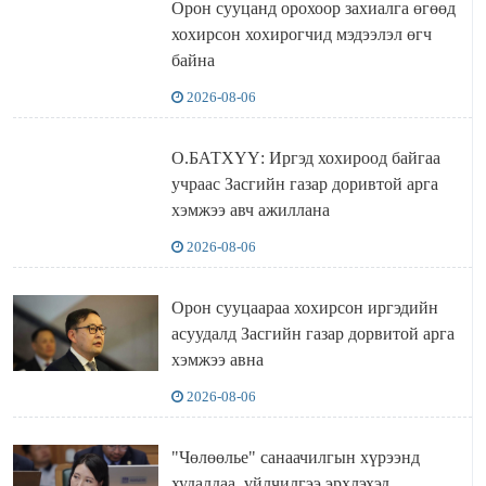
Орон сууцанд орохоор захиалга өгөөд
хохирсон хохирогчид мэдээлэл өгч
байна
2026-08-06
О.БАТХҮҮ: Иргэд хохироод байгаа
учраас Засгийн газар доривтой арга
хэмжээ авч ажиллана
2026-08-06
Орон сууцаараа хохирсон иргэдийн
асуудалд Засгийн газар дорвитой арга
хэмжээ авна
2026-08-06
"Чөлөөлье" санаачилгын хүрээнд
худалдаа, үйлчилгээ эрхлэхэд