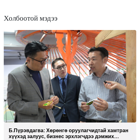
Холбоотой мэдээ
Б.Пүрэвдагва: Хөрөнгө оруулагчидтай хамтран
хүүхэд залуус, бизнес эрхлэгчдээ дэмжих