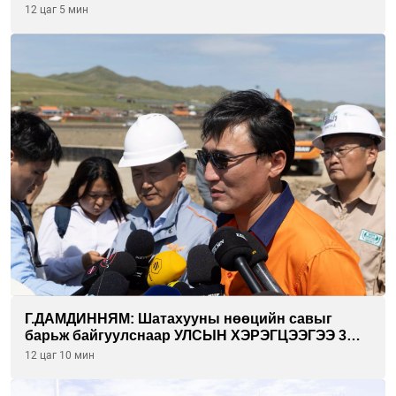
инкубатор төвүүдийг хотын захын
12 цаг 5 мин
хорооллуудад байгуулна
Г.ДАМДИННЯМ: Шатахууны нөөцийн савыг
барьж байгуулснаар УЛСЫН ХЭРЭГЦЭЭГЭЭ 3
САРААР НӨӨЦЛӨДӨГ болно
12 цаг 10 мин