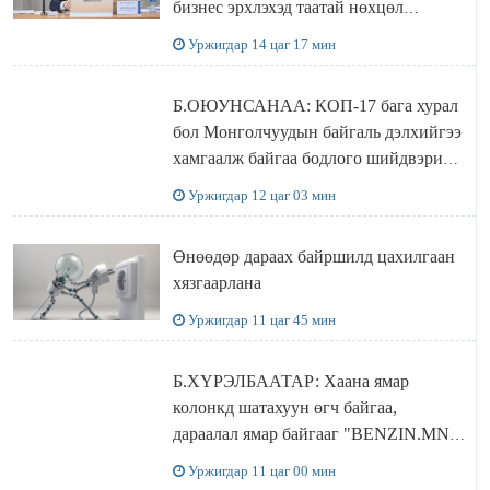
бизнес эрхлэхэд таатай нөхцөл
бүрдэнэ
Уржигдар 14 цаг 17 мин
Б.ОЮУНСАНАА: КОП-17 бага хурал
бол Монголчуудын байгаль дэлхийгээ
хамгаалж байгаа бодлого шийдвэрийг
ДЭЛХИЙД СУРТАЛЧИЛАХ гол
Уржигдар 12 цаг 03 мин
бодлого
Өнөөдөр дараах байршилд цахилгаан
хязгаарлана
Уржигдар 11 цаг 45 мин
Б.ХҮРЭЛБААТАР: Хаана ямар
колонкд шатахуун өгч байгаа,
дараалал ямар байгааг "BENZIN.MN”
сайтаас харах боломжтой
Уржигдар 11 цаг 00 мин