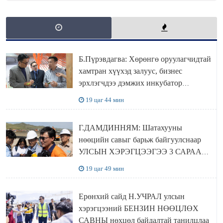
Б.Пүрэвдагва: Хөрөнгө оруулагчидтай
хамтран хүүхэд залуус, бизнес
эрхлэгчдээ дэмжих инкубатор
төвүүдийг хотын захын хорооллуудад
19 цаг 44 мин
байгуулна
Г.ДАМДИННЯМ: Шатахууны
нөөцийн савыг барьж байгуулснаар
УЛСЫН ХЭРЭГЦЭЭГЭЭ 3 САРААР
НӨӨЦЛӨДӨГ болно
19 цаг 49 мин
Ерөнхий сайд Н.УЧРАЛ улсын
хэрэгцээний БЕНЗИН НӨӨЦЛӨХ
САВНЫ нөхцөл байдалтай танилцлаа