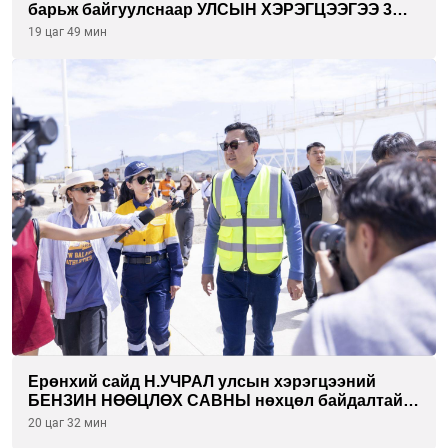
барьж байгуулснаар УЛСЫН ХЭРЭГЦЭЭГЭЭ 3
САРААР НӨӨЦЛӨДӨГ болно
19 цаг 49 мин
Ерөнхий сайд Н.УЧРАЛ улсын хэрэгцээний
БЕНЗИН НӨӨЦЛӨХ САВНЫ нөхцөл байдалтай
танилцлаа
20 цаг 32 мин