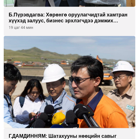
Б.Пүрэвдагва: Хөрөнгө оруулагчидтай хамтран
хүүхэд залуус, бизнес эрхлэгчдээ дэмжих
инкубатор төвүүдийг хотын захын
19 цаг 44 мин
хорооллуудад байгуулна
Г.ДАМДИННЯМ: Шатахууны нөөцийн савыг