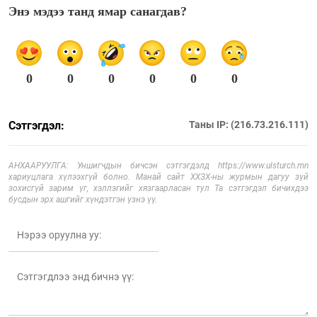
Энэ мэдээ танд ямар санагдав?
0
0
0
0
0
0
Сэтгэгдэл:
Таны IP: (216.73.216.111)
АНХААРУУЛГА: Уншигчдын бичсэн сэтгэгдэлд https://www.ulsturch.mn
хариуцлага хүлээхгүй болно. Манай сайт ХХЗХ-ны журмын дагуу зүй
зохисгүй зарим үг, хэллэгийг хязгаарласан тул Та сэтгэгдэл бичихдээ
бусдын эрх ашгийг хүндэтгэн үзнэ үү.