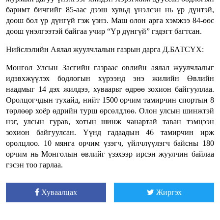
баримт бичгийг 85-аас дээш хувьд үнэлсэн нь үр дүнтэй,
доош бол үр дүнгүй гэж үзнэ. Маш олон арга хэмжээ 84-өөс
доош үнэлгээтэй байгаа учир “Үр дүнгүй” гэдэгт багтсан.
Нийслэлийн Аялал жуулчлалын газрын дарга Д.БАТСҮХ:
Монгол Улсын Засгийн газраас өвлийн аялал жуулчлалыг
идэвхжүүлэх бодлогын хүрээнд энэ жилийн Өвлийн
наадмыг 14 дэх жилдээ, хуваарьт өдрөө зохион байгууллаа.
Оролцогчдын тухайд, нийт 1500 орчим тамирчин спортын 8
төрлөөр хоёр өдрийн турш өрсөлдлөө. Олон улсын шинжтэй
нэг, улсын гурав, хотын шинж чанартай таван тэмцээн
зохион байгуулсан. Үүнд гадаадын 46 тамирчин ирж
оролцлоо. 10 мянга орчим үзэгч, үйлчлүүлэгч байсны 180
орчим нь Монголын өвлийг үзэхээр ирсэн жуулчин байлаа
гэсэн тоо гарлаа.
Хуваалцах
Жиргэх