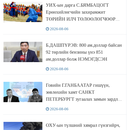
УИХ-ын дарга С.БЯМБАЦОГТ
Ерөнхийлөгчийн захирамжит
ТӨРИЙН ИЛЧ ТӨЛӨӨЛӨГЧӨӨР
Сутай хайрханы тахилгад оролцжээ
2026-08-06
Б.ДАШПҮРЭВ: 800 ам.доллар байсан
92 төрлийн бензины үнэ 851
ам.доллар болж НЭМЭГДСЭН
2026-08-06
Говийн Г.ГАНБААТАР гишүүн,
зөвлөхийн хамт САНКТ
ПЕТЕРБУРГТ зугаалах замын зардлаа
“ИНҮТ” ТӨХХК даажээ
2026-08-06
ОХУ-ын түлшний хямрал гүнзгийрч,