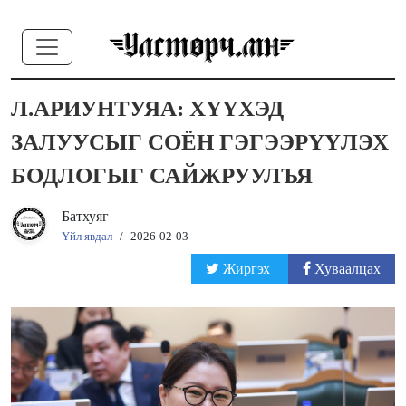
Л.АРИУНТУЯА: ХҮҮХЭД
ЗАЛУУСЫГ СОЁН ГЭГЭЭРҮҮЛЭХ
БОДЛОГЫГ САЙЖРУУЛЪЯ
Батхуяг
Үйл явдал
/
2026-02-03
Жиргэх
Хуваалцах