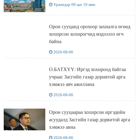
Уржигдар 09 цаг 19 мин
Орон сууцанд орохоор захиалга өгөөд
хохирсон хохирогчид мэдээлэл өгч
байна
2026-08-06
О.БАТХҮҮ: Иргэд хохироод байгаа
учраас Засгийн газар доривтой арга
хэмжээ авч ажиллана
2026-08-06
Орон сууцаараа хохирсон иргэдийн
асуудалд Засгийн газар дорвитой арга
хэмжээ авна
2026-08-06