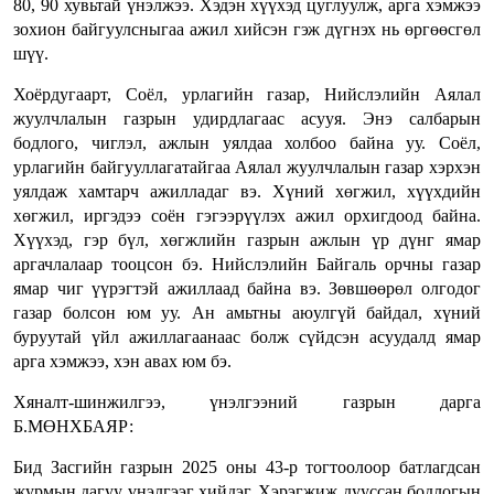
80, 90 хувьтай үнэлжээ. Хэдэн хүүхэд цуглуулж, арга хэмжээ
зохион байгуулсныгаа ажил хийсэн гэж дүгнэх нь өргөөсгөл
шүү.
Хоёрдугаарт, Соёл, урлагийн газар, Нийслэлийн Аялал
жуулчлалын газрын удирдлагаас асууя. Энэ салбарын
бодлого, чиглэл, ажлын уялдаа холбоо байна уу. Соёл,
урлагийн байгууллагатайгаа Аялал жуулчлалын газар хэрхэн
уялдаж хамтарч ажилладаг вэ. Хүний хөгжил, хүүхдийн
хөгжил, иргэдээ соён гэгээрүүлэх ажил орхигдоод байна.
Хүүхэд, гэр бүл, хөгжлийн газрын ажлын үр дүнг ямар
аргачлалаар тооцсон бэ. Нийслэлийн Байгаль орчны газар
ямар чиг үүрэгтэй ажиллаад байна вэ. Зөвшөөрөл олгодог
газар болсон юм уу. Ан амьтны аюулгүй байдал, хүний
буруутай үйл ажиллагаанаас болж сүйдсэн асуудалд ямар
арга хэмжээ, хэн авах юм бэ.
Хяналт-шинжилгээ, үнэлгээний газрын дарга
Б.МӨНХБАЯР:
Бид Засгийн газрын 2025 оны 43-р тогтоолоор батлагдсан
журмын дагуу үнэлгээг хийдэг. Хэрэгжиж дууссан бодлогын