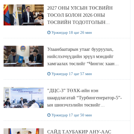
2027 ОНЫ УЛСЫН ТӨСВИЙН
ТӨСӨЛ БОЛОН 2026 ОНЫ
ТӨСВИЙН ТОДОТГОЛЫН
ТӨСЛИЙН ОЛОН НИЙТИЙН
Уржигдар 18 цаг 26 мин
ХЭЛЭЛЦҮҮЛЭГ БОЛЛОО
Улаанбаатарын утааг бууруулах,
нийслэлчүүдийн эрүүл мэндийг
хамгаалах төслийг “Чингис хаан
баялгийн сан нэгдэл” ХХК-тай
Уржигдар 17 цаг 57 мин
хамтран хэрэгжүүлнэ
"ДЦС-3” ТӨХК-ийн нэн
шаардлагатай “Турбингенератор-5”-
ын шинэчлэлийн төсвийг
шийдвэрлэхээр болов
Уржигдар 17 цаг 50 мин
САЙД Т.АУБАКИР АНУ-ААС