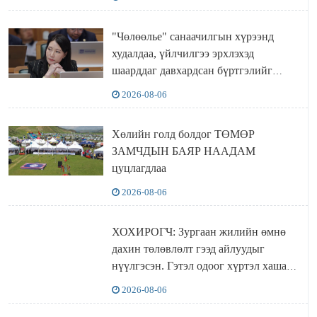
"Чөлөөлье" санаачилгын хүрээнд
худалдаа, үйлчилгээ эрхлэхэд
шаарддаг давхардсан бүртгэлийг
хүчингүй болгох тогтоолын төслийг
2026-08-06
баталлаа
Хөлийн голд болдог ТӨМӨР
ЗАМЧДЫН БАЯР НААДАМ
цуцлагдлаа
2026-08-06
ХОХИРОГЧ: Зургаан жилийн өмнө
дахин төлөвлөлт гээд айлуудыг
нүүлгэсэн. Гэтэл одоог хүртэл хашаа
байшин ч байхгүй, орон сууц ч
2026-08-06
байхгүй хаана амьдрахаа мэдэхгүй явж
байна