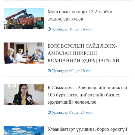
Монголын экспорт 12.2 тэрбум
ам.долларт хүрэв
Уржигдар 10 цаг 16 мин
БОЛОВСРОЛЫН САЙД Л.ЭНХ-
АМГАЛАН ПИЙРСОН
КОМПАНИЙН УДИРДЛАГАТАЙ
УУЛЗЛАА
Уржигдар 09 цаг 28 мин
Б.Сэмжидмаа: Зөвшөөрлийн шинжтэй
103 бүртгэлээс нийслэлийн бизнес
эрхлэгчдийг чөлөөллөө
Уржигдар 09 цаг 24 мин
Улаанбаатарт үүлшинэ, бороо орохгүй