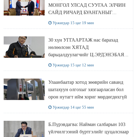
МОНГОЛ УЛСАД СУУГАА ЭЛЧИН
САЙД РИЧАРД БУАНГАНЫГ
ХҮЛЭЭН АВЧ УУЛЗЛАА
Уржигдар 15 цаг 19 мин
30 хүн УГГААРТАЖ нас барахад
нөлөөлсөн ХЯТАД
барьцалдуулагчийг Ц.ЭРДЭНЭБАЯР
захирал дахин худалдаж авахаар
Уржигдар 15 цаг 12 мин
болжээ
Улаанбаатар хотод зөөврийн саванд
шатахуун олгохыг хязгаарласан бол
орон нутагт ийм хориг мөрдөгдөхгүй
Уржигдар 14 цаг 55 мин
Б.Пүрэвдагва: Найман салбарын 103
үйлчилгээний бүртгэлийг цуцалснаар