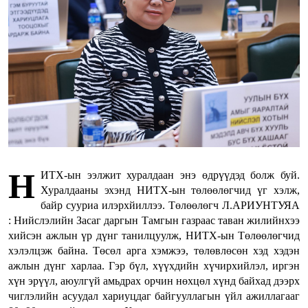
Н
ИТХ-ын ээлжит хуралдаан энэ өдрүүдэд болж буй.
Хуралдааны эхэнд НИТХ-ын төлөөлөгчид үг хэлж,
байр сууриа илэрхйиллээ. Төлөөлөгч Л.АРИУНТУЯА
: Нийслэлийн Засаг даргын Тамгын газраас таван жилийнхээ
хийсэн ажлын үр дүнг танилцуулж, НИТХ-ын Төлөөлөгчид
хэлэлцэж байна. Төсөл арга хэмжээ, төлөвлөсөн хэд хэдэн
ажлын дүнг харлаа. Гэр бүл, хүүхдийн хүчирхийлэл, иргэн
хүн эрүүл, аюулгүй амьдрах орчин нөхцөл хүнд байхад дээрх
чиглэлийн асуудал хариуцдаг байгууллагын үйл ажиллагааг