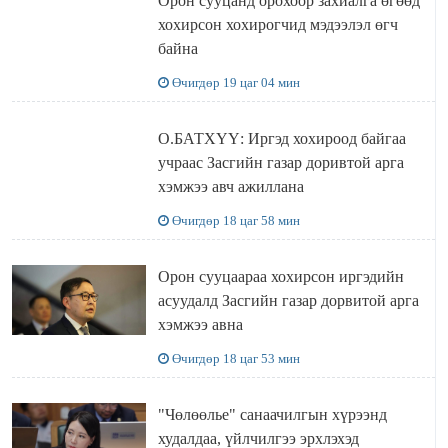
Орон сууцанд орохоор захиалга өгөөд
хохирсон хохирогчид мэдээлэл өгч
байна
Өчигдөр 19 цаг 04 мин
О.БАТХҮҮ: Иргэд хохироод байгаа
учраас Засгийн газар доривтой арга
хэмжээ авч ажиллана
Өчигдөр 18 цаг 58 мин
Орон сууцаараа хохирсон иргэдийн
асуудалд Засгийн газар дорвитой арга
хэмжээ авна
Өчигдөр 18 цаг 53 мин
"Чөлөөлье" санаачилгын хүрээнд
худалдаа, үйлчилгээ эрхлэхэд