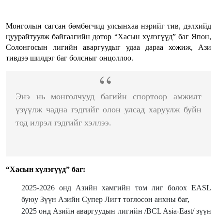
Монголын сагсан бөмбөгчид улсынхаа нэрийг тив, дэлхийд
цуурайтуулж байгаагийн дотор “Хасын хүлэгүүд” баг Япон,
Солонгосын лигийн аваргуудыг удаа дараа хожиж, Ази
тивдээ шилдэг баг болсныг онцоллоо.
Энэ нь монголчууд багийн спортоор амжилт
үзүүлж чадна гэдгийг олон улсад харуулж буйн
тод илрэл гэдгийг хэллээ.
“Хасын хүлэгүүд” баг:
2025-2026 онд Азийн хамгийн том лиг болох EASL
буюу Зүүн Азийн Супер Лигт тоглосон анхны баг,
2025 онд Азийн аваргуудын лигийн /BCL Asia-East/ зүүн