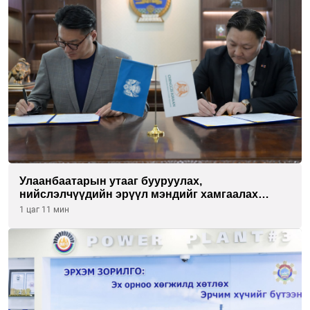
Улаанбаатарын утааг бууруулах,
нийслэлчүүдийн эрүүл мэндийг хамгаалах
төслийг “Чингис хаан баялгийн сан нэгдэл” ХХК-
1 цаг 11 мин
тай хамтран хэрэгжүүлнэ