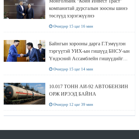
Монголбанк “Койн Инвест Траст”
компанитай дурсгалын зоосны шинэ
төслүүд хэрэгжүүлнэ
Өчигдөр 15 цаг 16 мин
Байнгын хорооны дарга Г.Тэмүүлэн
тэргүүтэй УИХ-ын гишүүд БНСУ-ын
Үндэсний Ассамблейн гишүүдийг
хүлээн авч уулзав
Өчигдөр 15 цаг 14 мин
10.017 ТОНН АИ-92 АВТОБЕНЗИН
ОРЖ ИРЭЭД БАЙНА
Өчигдөр 12 цаг 39 мин