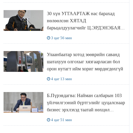
30 хүн УГГААРТАЖ нас барахад
нөлөөлсөн ХЯТАД
барьцалдуулагчийг Ц.ЭРДЭНЭБАЯР
захирал дахин худалдаж авахаар
3 цаг 56 мин
болжээ
Улаанбаатар хотод зөөврийн саванд
шатахуун олгохыг хязгаарласан бол
орон нутагт ийм хориг мөрдөгдөхгүй
4 цаг 13 мин
Б.Пүрэвдагва: Найман салбарын 103
үйлчилгээний бүртгэлийг цуцалснаар
бизнес эрхлэхэд таатай нөхцөл
бүрдэнэ
4 цаг 51 мин