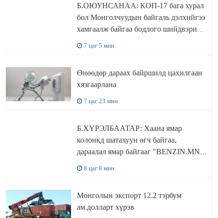
Б.ОЮУНСАНАА: КОП-17 бага хурал
бол Монголчуудын байгаль дэлхийгээ
хамгаалж байгаа бодлого шийдвэрийг
ДЭЛХИЙД СУРТАЛЧИЛАХ гол
7 цаг 5 мин
бодлого
Өнөөдөр дараах байршилд цахилгаан
хязгаарлана
7 цаг 23 мин
Б.ХҮРЭЛБААТАР: Хаана ямар
колонкд шатахуун өгч байгаа,
дараалал ямар байгааг "BENZIN.MN”
сайтаас харах боломжтой
8 цаг 8 мин
Монголын экспорт 12.2 тэрбум
ам.долларт хүрэв