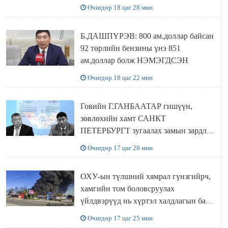
Сутай хайрханы тахилгад оролцжээ
Өчигдөр 18 цаг 28 мин
Б.ДАШПҮРЭВ: 800 ам.доллар байсан
92 төрлийн бензины үнэ 851
ам.доллар болж НЭМЭГДСЭН
Өчигдөр 18 цаг 22 мин
Говийн Г.ГАНБААТАР гишүүн,
зөвлөхийн хамт САНКТ
ПЕТЕРБУРГТ зугаалах замын зардлаа
“ИНҮТ” ТӨХХК даажээ
Өчигдөр 17 цаг 28 мин
ОХУ-ын түлшний хямрал гүнзгийрч,
хамгийн том боловсруулах
үйлдвэрүүд нь хүртэл халдлагын бай
болов
Өчигдөр 17 цаг 25 мин