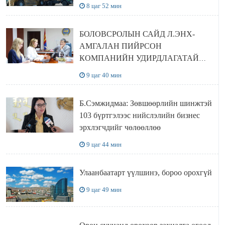
8 цаг 52 мин
БОЛОВСРОЛЫН САЙД Л.ЭНХ-
АМГАЛАН ПИЙРСОН
КОМПАНИЙН УДИРДЛАГАТАЙ
УУЛЗЛАА
9 цаг 40 мин
Б.Сэмжидмаа: Зөвшөөрлийн шинжтэй
103 бүртгэлээс нийслэлийн бизнес
эрхлэгчдийг чөлөөллөө
9 цаг 44 мин
Улаанбаатарт үүлшинэ, бороо орохгүй
9 цаг 49 мин