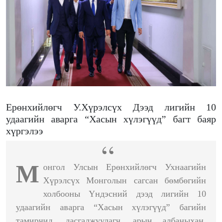
Ерөнхийлөгч У.Хүрэлсүх Дээд лигийн 10
удаагийн аварга “Хасын хүлэгүүд” багт баяр
хүргэлээ
М
онгол Улсын Ерөнхийлөгч Ухнаагийн
Хүрэлсүх Монголын сагсан бөмбөгийн
холбооны Үндэсний дээд лигийн 10
удаагийн аварга “Хасын хүлэгүүд” багийн
тамирчид, дасгалжуулагч, арын албаныхан,