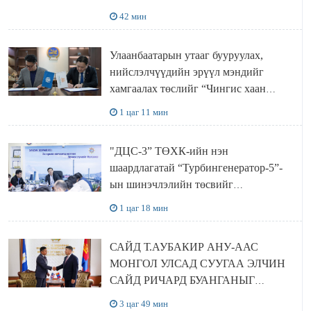
ТӨСЛИЙН ОЛОН НИЙТИЙН
42 мин
ХЭЛЭЛЦҮҮЛЭГ БОЛЛОО
Улаанбаатарын утааг бууруулах,
нийслэлчүүдийн эрүүл мэндийг
хамгаалах төслийг “Чингис хаан
баялгийн сан нэгдэл” ХХК-тай
1 цаг 11 мин
хамтран хэрэгжүүлнэ
"ДЦС-3” ТӨХК-ийн нэн
шаардлагатай “Турбингенератор-5”-
ын шинэчлэлийн төсвийг
шийдвэрлэхээр болов
1 цаг 18 мин
САЙД Т.АУБАКИР АНУ-ААС
МОНГОЛ УЛСАД СУУГАА ЭЛЧИН
САЙД РИЧАРД БУАНГАНЫГ
ХҮЛЭЭН АВЧ УУЛЗЛАА
3 цаг 49 мин