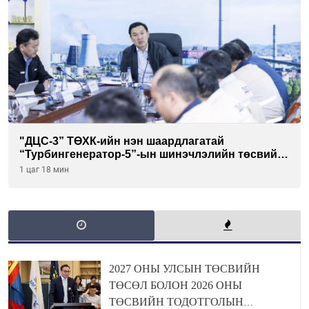
"ДЦС-3” ТӨХК-ийн нэн шаардлагатай
“Турбингенератор-5”-ын шинэчлэлийн төсвийг
шийдвэрлэхээр болов
1 цаг 18 мин
2027 ОНЫ УЛСЫН ТӨСВИЙН
ТӨСӨЛ БОЛОН 2026 ОНЫ
ТӨСВИЙН ТОДОТГОЛЫН