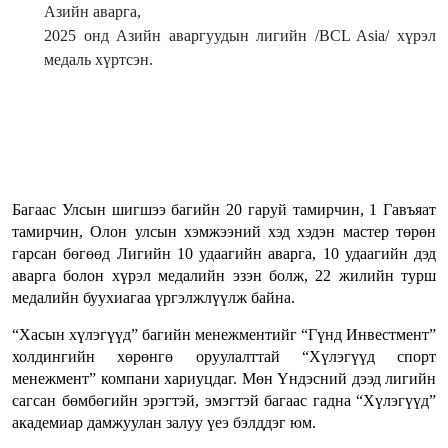
Азийн аварга,
2025 онд Азийн аваргуудын лигийн /BCL Asia/ хүрэл
медаль хүртсэн.
Багаас Улсын шигшээ багийн 20 гаруй тамирчин, 1 Гавъяат
тамирчин, Олон улсын хэмжээний хэд хэдэн мастер төрөн
гарсан бөгөөд Лигийн 10 удаагийн аварга, 10 удаагийн дэд
аварга болон хүрэл медалийн эзэн болж, 22 жилийн турш
медалийн буухиагаа үргэлжлүүлж байна.
“Хасын хүлэгүүд” багийн менежментийг “Гүнд Инвестмент”
холдингийн хөрөнгө оруулалттай “Хүлэгүүд спорт
менежмент” компани хариуцдаг. Мөн Үндэсний дээд лигийн
сагсан бөмбөгийн эрэгтэй, эмэгтэй багаас гадна “Хүлэгүүд”
академиар дамжуулан залуу үеэ бэлддэг юм.