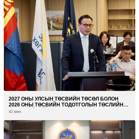
2027 ОНЫ УЛСЫН ТӨСВИЙН ТӨСӨЛ БОЛОН
2026 ОНЫ ТӨСВИЙН ТОДОТГОЛЫН ТӨСЛИЙН
ОЛОН НИЙТИЙН ХЭЛЭЛЦҮҮЛЭГ БОЛЛОО
42 мин