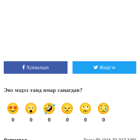
Хуваалцах
Жиргэх
Энэ мэдээ танд ямар санагдав?
0
0
0
0
0
0
Таны IP: (216.73.217.120)