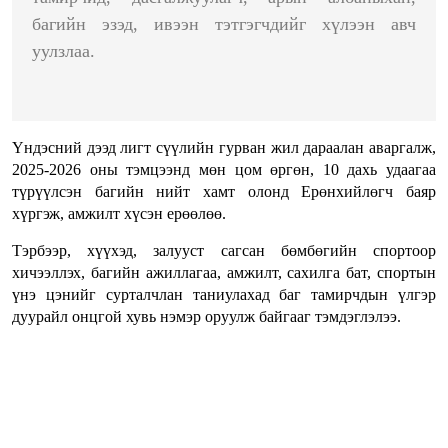
багийн эзэд, ивээн тэтгэгчдийг хүлээн авч
уулзлаа.
Үндэсний дээд лигт сүүлийн гурван жил дараалан аваргалж,
2025-2026 оны тэмцээнд мөн цом өргөн, 10 дахь удаагаа
түрүүлсэн багийн нийт хамт олонд Ерөнхийлөгч баяр
хүргэж, амжилт хүсэн ерөөлөө.
Тэрбээр, хүүхэд, залууст сагсан бөмбөгийн спортоор
хичээллэх, багийн ажиллагаа, амжилт, сахилга бат, спортын
үнэ цэнийг сурталчлан таниулахад баг тамирчдын үлгэр
дуурайл онцгой хувь нэмэр оруулж байгааг тэмдэглэлээ.