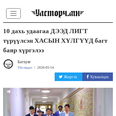
10 дахь удаагаа ДЭЭД ЛИГТ
түрүүлсэн ХАСЫН ХҮЛГҮҮД багт
баяр хүргэлээ
Батхуяг
Үйл явдал
/
2026-05-14
Жиргэх
Хуваалцах