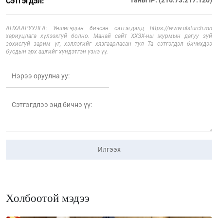
Сэтгэгдэл:
АНХААРУУЛГА: Уншигчдын бичсэн сэтгэгдэлд https://www.ulsturch.mn
хариуцлага хүлээхгүй болно. Манай сайт ХХЗХ-ны журмын дагуу зүй
зохисгүй зарим үг, хэллэгийг хязгаарласан тул Та сэтгэгдэл бичихдээ
бусдын эрх ашгийг хүндэтгэн үзнэ үү.
Илгээх
Холбоотой мэдээ