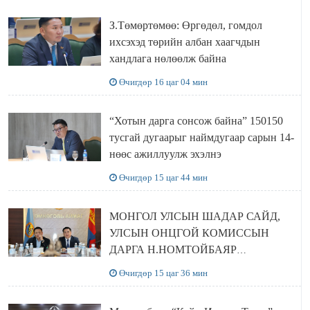
З.Төмөртөмөө: Өргөдөл, гомдол
ихсэхэд төрийн албан хаагчдын
хандлага нөлөөлж байна
Өчигдөр 16 цаг 04 мин
“Хотын дарга сонсож байна” 150150
тусгай дугаарыг наймдугаар сарын 14-
нөөс ажиллуулж эхэлнэ
Өчигдөр 15 цаг 44 мин
МОНГОЛ УЛСЫН ШАДАР САЙД,
УЛСЫН ОНЦГОЙ КОМИССЫН
ДАРГА Н.НОМТОЙБАЯР
ӨМНӨГОВЬ АЙМАГТ
Өчигдөр 15 цаг 36 мин
АЖИЛЛАЛАА