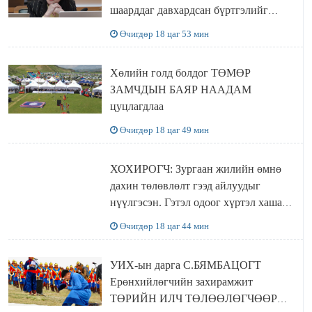
шаарддаг давхардсан бүртгэлийг
хүчингүй болгох тогтоолын төслийг
Өчигдөр 18 цаг 53 мин
баталлаа
Хөлийн голд болдог ТӨМӨР
ЗАМЧДЫН БАЯР НААДАМ
цуцлагдлаа
Өчигдөр 18 цаг 49 мин
ХОХИРОГЧ: Зургаан жилийн өмнө
дахин төлөвлөлт гээд айлуудыг
нүүлгэсэн. Гэтэл одоог хүртэл хашаа
байшин ч байхгүй, орон сууц ч
Өчигдөр 18 цаг 44 мин
байхгүй хаана амьдрахаа мэдэхгүй явж
байна
УИХ-ын дарга С.БЯМБАЦОГТ
Ерөнхийлөгчийн захирамжит
ТӨРИЙН ИЛЧ ТӨЛӨӨЛӨГЧӨӨР