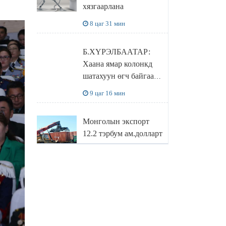
хязгаарлана
бодлого
8 цаг 31 мин
Б.ХҮРЭЛБААТАР:
Хаана ямар колонкд
шатахуун өгч байгаа,
дараалал ямар байгааг
9 цаг 16 мин
"BENZIN.MN”
сайтаас харах
Монголын экспорт
боломжтой
12.2 тэрбум ам.долларт
хүрэв
10 цаг 0 мин
БОЛОВСРОЛЫН
САЙД Л.ЭНХ-
АМГАЛАН