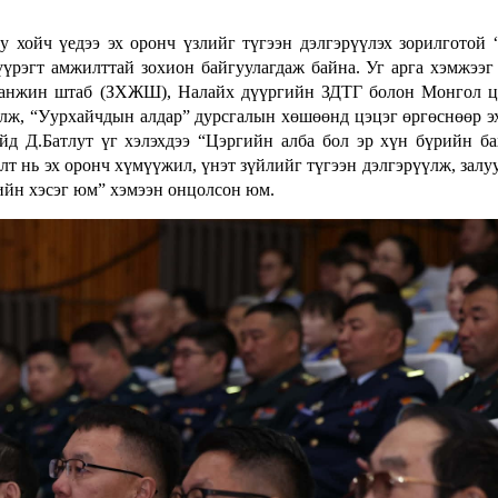
у хойч үедээ эх оронч үзлийг түгээн дэлгэрүүлэх зорилготой 
үүрэгт амжилттай зохион байгуулагдаж байна. Уг арга хэмжээг
 Жанжин штаб (ЗХЖШ), Налайх дүүргийн ЗДТГ болон Монгол 
лж, “Уурхайчдын алдар” дурсгалын хөшөөнд цэцэг өргөснөөр э
йд Д.Батлут үг хэлэхдээ “Цэргийн алба бол эр хүн бүрийн ба
лт нь эх оронч хүмүүжил, үнэт зүйлийг түгээн дэлгэрүүлж, залу
сийн хэсэг юм” хэмээн онцолсон юм.