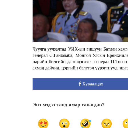
Чуулга уулзалтад УИХ-ын гишүүн Батлан хамга
генерал С.Ганбямба, Монгол Улсын Ерөнхийл
нарийн бичгийн даргадэслэгч генерал Ц.Тогоо
ахмад дайчид, цэргийн бэлтгэл үүрэгтнүүд, ирг
Хуваалцах
Энэ мэдээ танд ямар санагдав?