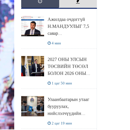
Ажилдаа очдоггүй
Н.МАНДУУЛЫГ 7,5
саяар
УРАМШУУЛЖЭЭ
4 мин
2027 ОНЫ УЛСЫН
ТӨСВИЙН ТӨСӨЛ
БОЛОН 2026 ОНЫ
ТӨСВИЙН
1 цаг 50 мин
ТОДОТГОЛЫН
ТӨСЛИЙН ОЛОН
Улаанбаатарын утааг
НИЙТИЙН
бууруулах,
ХЭЛЭЛЦҮҮЛЭГ
нийслэлчүүдийн
БОЛЛОО
эрүүл мэндийг
2 цаг 19 мин
хамгаалах төслийг