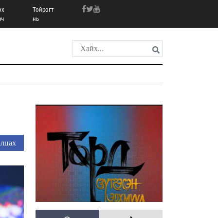
ох
Тойрогт
рч
нь
лцах