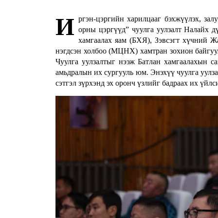
И
ргэн-цэргийн харилцааг бэхжүүлэх, залу
орны цэргүүд” чуулга уулзалт Налайх д
хамгаалах яам (БХЯ), Зэвсэгт хүчний
нэгдсэн холбоо (МЦНХ) хамтран зохион байгуу
Чуулга уулзалтыг нээж Батлан хамгаалахын са
амьдралын их сургууль юм. Энэхүү чуулга уулза
сэтгэл зүрхэнд эх оронч үзлийг бадраах их үйл