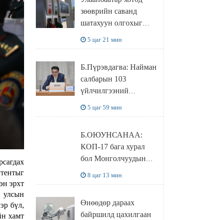
худалдаж авахаар
зөөврийн саванд
болжээ
шатахуун олгохыг
хязгаарласан бол орон
5 цаг 21 мин
нутагт ийм хориг
мөрдөгдөхгүй
Б.Пүрэвдагва: Найман
салбарын 103
үйлчилгээний
бүртгэлийг
5 цаг 59 мин
цуцалснаар бизнес
эрхлэхэд таатай
Б.ОЮУНСАНАА:
нөхцөл бүрдэнэ
КОП-17 бага хурал
бол Монголчуудын
рсагдах
байгаль дэлхийгээ
нтентыг
8 цаг 13 мин
хамгаалж байгаа
эн эрхт
бодлого шийдвэрийг
 улсын
Өнөөдөр дараах
эр бүл,
ДЭЛХИЙД
байршилд цахилгаан
йн хамт
СУРТАЛЧИЛАХ гол