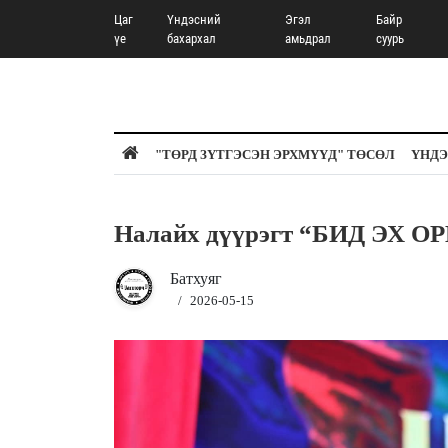
Цаг
Үндэсний
Эгэл
Байр
үе
бахархал
амьдрал
суурь
"ТӨРД ЗҮТГЭСЭН ЭРХМҮҮД" ТӨСӨЛ
ҮНДЭ
Налайх дүүрэгт “БИД ЭХ ОР
Батхуяг
/
2026-05-15