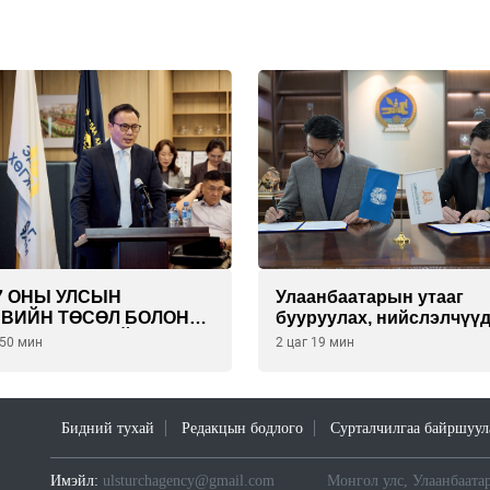
7 ОНЫ УЛСЫН
Улаанбаатарын утааг
ВИЙН ТӨСӨЛ БОЛОН
бууруулах, нийслэлчүү
6 ОНЫ ТӨСВИЙН
эрүүл мэндийг хамгаал
 50 мин
2 цаг 19 мин
ДОТГОЛЫН ТӨСЛИЙН
төслийг “Чингис хаан
ОН НИЙТИЙН
баялгийн сан нэгдэл” Х
ЭЛЦҮҮЛЭГ БОЛЛОО
тай хамтран хэрэгжүүлн
Бидний тухай
Редакцын бодлого
Сурталчилгаа байршуул
Имэйл:
ulsturchagency@gmail.com
Монгол улс, Улаанбаатар