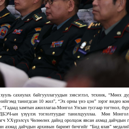
ууль сахиулах байгууллагуудын зэвсэглэл, техник, “Мөнх ду
нийгэмд танигдсан 10 жил”, “Эх орны үнэ цэн” зэрэг видео ко
, “Гадаад хамтын ажиллагаа-Монгол Улсын тусгаар тогтнол, бүр
ЦДБЭЧ-ын үзүүлэх тоглолтуудыг танилцууллаа. Мөн Монгол
агч У.Хүрэлсүх Чөлөөлөх дайнд оролцож явсан ахмад дайчдын г
сан ахмад дайчдын архивын баримт бичгийг “Бид ялав” медали