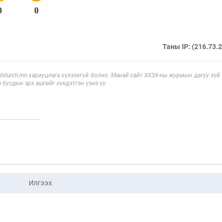
0
0
Таны IP: (216.73.
sturch.mn хариуцлага хүлээхгүй болно. Манай сайт ХХЗХ-ны журмын дагуу зүй
э бусдын эрх ашгийг хүндэтгэн үзнэ үү.
Илгээх