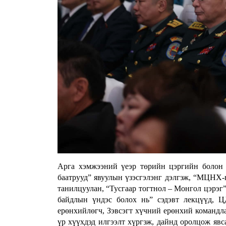
Арга хэмжээний үеэр төрийн цэргийн болон х
баатрууд” явуулын үзэсгэлэнг дэлгэж, “МЦНХ-
танилцуулан, “Тусгаар тогтнол – Монгол цэрэг”
байдлын үндэс болох нь” сэдэвт лекцүүд, 
ерөнхийлөгч, Зэвсэгт хүчний ерөнхий командл
үр хүүхдэд илгээлт хүргэж, дайнд оролцож яв