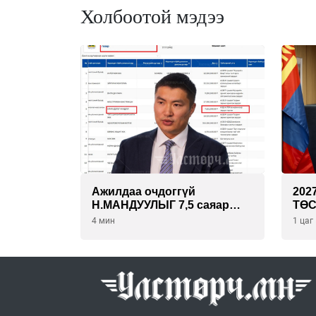
Холбоотой мэдээ
Ажилдаа очдоггүй
202
Н.МАНДУУЛЫГ 7,5 саяар
ТӨС
УРАМШУУЛЖЭЭ
202
4 мин
1 цаг
ТО
ОЛ
ХЭЛ