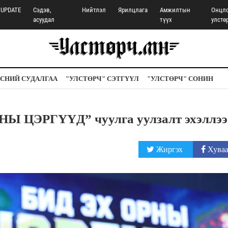
UPDATE
Сэдэв,
Нийтлэл
Ярилцлага
Амжилтын
Онцл
асуудал
түүх
улстө
СНИЙ СУДАЛГАА
"УЛСТӨРЧ" СЭТГҮҮЛ
"УЛСТӨРЧ" СОНИН
НЫ ЦЭРГҮҮД” чуулга уулзалт эхэллээ
Жиргэх
Хуваа