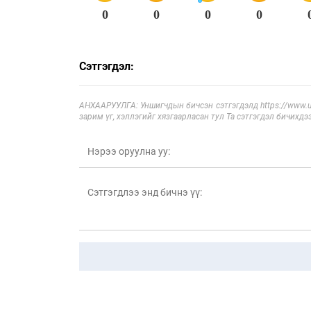
0
0
0
0
Сэтгэгдэл:
АНХААРУУЛГА: Уншигчдын бичсэн сэтгэгдэлд https://www.ul
зарим үг, хэллэгийг хязгаарласан тул Та сэтгэгдэл бичихдэ