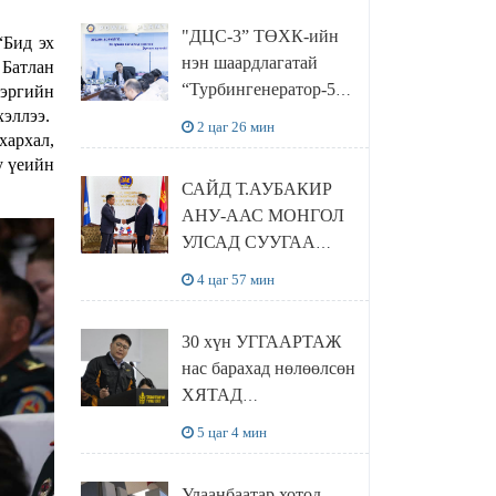
“Чингис хаан
"ДЦС-3” ТӨХК-ийн
баялгийн сан нэгдэл”
“Бид эх
нэн шаардлагатай
 Батлан
ХХК-тай хамтран
“Турбингенератор-5”-
цэргийн
хэрэгжүүлнэ
ын шинэчлэлийн
хэллээ.
2 цаг 26 мин
хархал,
төсвийг
у үеийн
шийдвэрлэхээр болов
САЙД Т.АУБАКИР
АНУ-ААС МОНГОЛ
УЛСАД СУУГАА
ЭЛЧИН САЙД
4 цаг 57 мин
РИЧАРД
БУАНГАНЫГ
30 хүн УГГААРТАЖ
ХҮЛЭЭН АВЧ
нас барахад нөлөөлсөн
УУЛЗЛАА
ХЯТАД
барьцалдуулагчийг
5 цаг 4 мин
Ц.ЭРДЭНЭБАЯР
захирал дахин
Улаанбаатар хотод