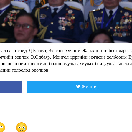
алахын сайд Д.Батлут, Зэвсэгт хүчний Жанжин штабын дарга 
өгчийн зөвлөх Э.Одбаяр, Монгол цэргийн нэгдсэн холбооны 
 болон төрийн цэргийн болон хууль сахиулах байгууллагын уди
эдийн төлөөлөл оролцов.
Жиргэх