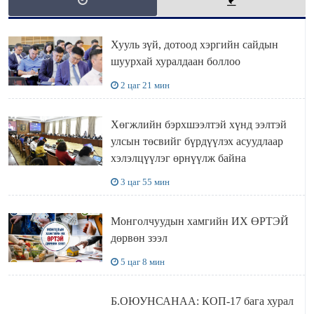
Хууль зүй, дотоод хэргийн сайдын
шуурхай хуралдаан боллоо
2 цаг 21 мин
Хөгжлийн бэрхшээлтэй хүнд ээлтэй
улсын төсвийг бүрдүүлэх асуудлаар
хэлэлцүүлэг өрнүүлж байна
3 цаг 55 мин
Монголчуудын хамгийн ИХ ӨРТЭЙ
дөрвөн зээл
5 цаг 8 мин
Б.ОЮУНСАНАА: КОП-17 бага хурал