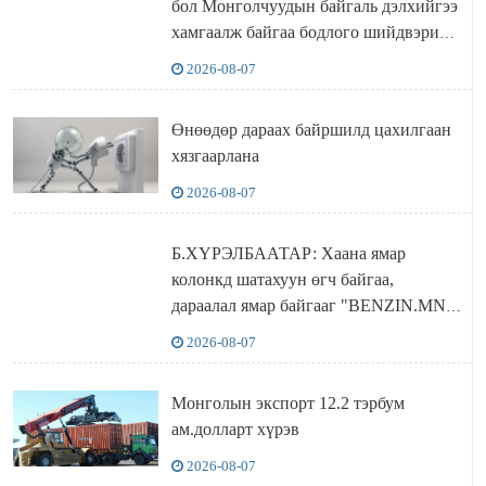
бол Монголчуудын байгаль дэлхийгээ
хамгаалж байгаа бодлого шийдвэрийг
ДЭЛХИЙД СУРТАЛЧИЛАХ гол
2026-08-07
бодлого
Өнөөдөр дараах байршилд цахилгаан
хязгаарлана
2026-08-07
Б.ХҮРЭЛБААТАР: Хаана ямар
колонкд шатахуун өгч байгаа,
дараалал ямар байгааг "BENZIN.MN”
сайтаас харах боломжтой
2026-08-07
Монголын экспорт 12.2 тэрбум
ам.долларт хүрэв
2026-08-07