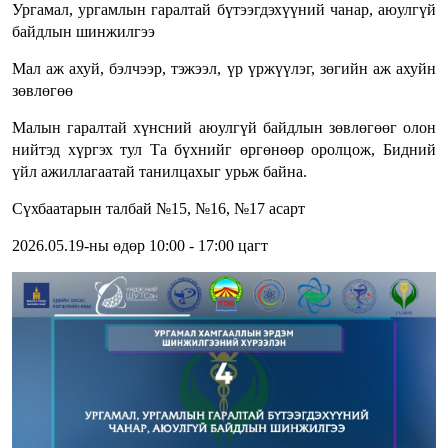
Ургамал, ургамлын гаралтай бүтээгдэхүүний чанар, аюулгүй
байдлын шинжилгээ
Мал аж ахуй, бэлчээр, тэжээл, үр үржүүлэг, зөгийн аж ахуйн
зөвлөгөө
Малын гаралтай хүнсний аюулгүй байдлын зөвлөгөөг олон
нийтэд хүргэх тул Та бүхнийг өргөнөөр оролцож, Бидний
үйл ажиллагаатай танилцахыг урьж байна.
Сүхбаатарын талбай №15, №16, №17 асарт
2026.05.19-ны өдөр 10:00 - 17:00 цагт