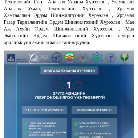
Технологийн Сан , Анагаах Ухааны Хүрээлэн , Уламжлалт
Анагаах Ухаан, Технологийн Хүрээлэн , Ургамал
Хамгааллын Эрдэм Шинжилгээний Хүрээлэн , Ургамал
Газар Тариалангийн Эрдэм Шинжилгээний Хүрээлэн , Мал
Аж Ахуйн Эрдэм Шинжилгээний Хүрээлэн , Мал
Эмнэлгийн Эрдэм Шинжилгээний Хүрээлэн хамтран
оролцож үйл ажиллагаагаа танилцуулна.