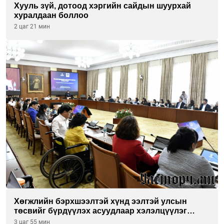
Хууль зүй, дотоод хэргийн сайдын шуурхай
хуралдаан боллоо
2 цаг 21 мин
Хөгжлийн бэрхшээлтэй хүнд ээлтэй улсын
төсвийг бүрдүүлэх асуудлаар хэлэлцүүлэг
өрнүүлж байна
3 цаг 55 мин