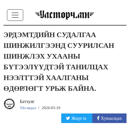
ЭРДЭМТДИЙН СУДАЛГАА
ШИНЖИЛГЭЭНД СУУРИЛСАН
ШИНЖЛЭХ УХААНЫ
БҮТЭЭЛҮҮДТЭЙ ТАНИЛЦАХ
НЭЭЛТТЭЙ ХААЛГАНЫ
ӨДӨРЛӨГТ УРЬЖ БАЙНА.
Батхуяг
Үйл явдал
/
2026-05-19
Жиргэх
Хуваалцах