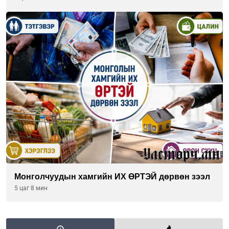
Монголчуудын хамгийн ИХ ӨРТЭЙ дөрвөн зээл
5 цаг 8 мин