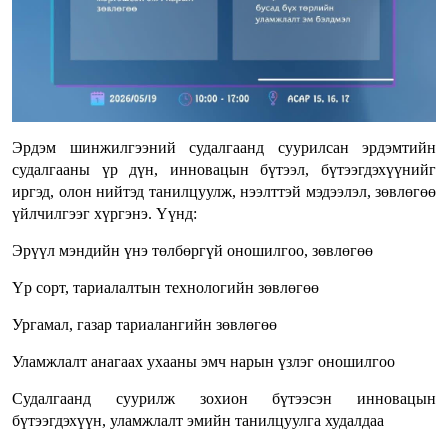
Эрдэм шинжилгээний судалгаанд суурилсан эрдэмтийн
судалгааны үр дүн, инновацын бүтээл, бүтээгдэхүүнийг
иргэд, олон нийтэд танилцуулж, нээлттэй мэдээлэл, зөвлөгөө
үйлчилгээг хүргэнэ. Үүнд:
Эрүүл мэндийн үнэ төлбөргүй оношилгоо, зөвлөгөө
Үр сорт, тариалалтын технологийн зөвлөгөө
Ургамал, газар тариалангийн зөвлөгөө
Уламжлалт анагаах ухааны эмч нарын үзлэг оношилгоо
Судалгаанд суурилж зохион бүтээсэн инновацын
бүтээгдэхүүн, уламжлалт эмийн танилцуулга худалдаа