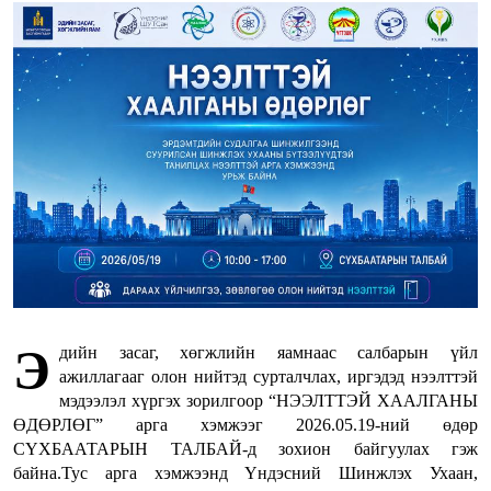
Э
дийн засаг, хөгжлийн яамнаас салбарын үйл
ажиллагааг олон нийтэд сурталчлах, иргэдэд нээлттэй
мэдээлэл хүргэх зорилгоор “НЭЭЛТТЭЙ ХААЛГАНЫ
ӨДӨРЛӨГ” арга хэмжээг 2026.05.19-ний өдөр
СҮХБААТАРЫН ТАЛБАЙ-д зохион байгуулах гэж
байна.Тус арга хэмжээнд Үндэсний Шинжлэх Ухаан,