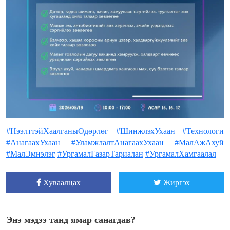
#НээлттэйХаалганыӨдөрлөг
#ШинжлэхУхаан
#Технологи
#АнагаахУхаан
#УламжлалтАнагаахУхаан
#МалАжАхуй
#МалЭмнэлэг
#УргамалГазарТариалан
#УргамалХамгаалал
Хуваалцах
Жиргэх
Энэ мэдээ танд ямар санагдав?