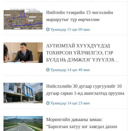
Нийтийн тээврийн 15 чиглэлийн
маршрутыг түр өөрчиллөө
Уржигдар 15 цаг 09 мин
АУТИЗМТАЙ ХҮҮХДҮҮДЭД
ТОХИРСОН ҮЙЛЧИЛГЭЭ, ГЭР
БҮЛД НЬ ДЭМЖЛЭГ ҮЗҮҮЛЭХ
ХӨТӨЛБӨР ШААРДЛАГАТАЙ
Уржигдар 14 цаг 49 мин
БАЙНА
Нийслэлийн 30 дугаар сургуулийг 10
дугаар сарын 1-нд ашиглалтад оруулна
Уржигдар 14 цаг 23 мин
Морингийн давааны замаас
“Барилгын хатуу хог хаягдал дахин