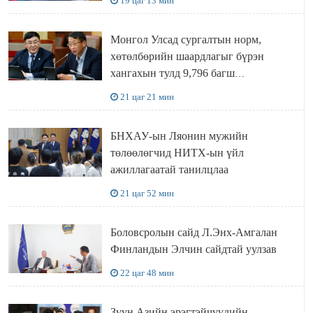
19 цаг 13 мин
Монгол Улсад сургалтын норм,
хөтөлбөрийн шаардлагыг бүрэн
хангахын тулд 9,796 багш
шаардлагатай
21 цаг 21 мин
БНХАУ-ын Ляонин мужийн
төлөөлөгчид НИТХ-ын үйл
ажиллагаатай танилцлаа
21 цаг 52 мин
Боловсролын сайд Л.Энх-Амгалан
Финландын Элчин сайдтай уулзав
22 цаг 48 мин
Зүүн Азийн эрэгтэйчүүдийн