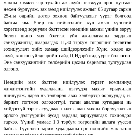
махны хэмжээгээр тухайн аж ахуйн нэгжүүд орон нутгаас
нөхөн бүрдүүлж, зах зээлд нийлүүлэх ажлыг 05 дугаар сарын
25-ны өдрийн дотор зохион байгуулахыг үүрэг болгоод
байгаа юм. Учир нь нийслэлийн хүн амын хүнсний
хэрэгцээнд зориулан бэлтгэсэн нөөцийн махны үнийн зөрүү
болон шинэ мах бэлтгэх үйл ажиллагааны зардлын
санхүүжилтэд шаардагдах 11,30 тэрбум төгрөгийг төсөвтөө
зохицуулалт хийх замаар шийдвэрлэхийг Хүнс, хөдөө аж
ахуй, хөнгөн үйлдвэрийн сайд Ц.Идэрбатад үүрэг болгосон.
Энэ санхүүжилтийг төлбөрийн цахим баримтад тулгуурлан
олгоно.
Нөөцийн мах бэлтгэн нийлүүлэх гэрээт компаниуд
жижиглэнгийн худалдааны цэгүүдэд махыг урьдчилан
нийлүүлж, дараа нь төлбөрөө авах хэлбэрээр борлуулдаг, и-
баримт тогтмол олгодоггүй, татан авалтаа хугацаанд нь
хийдэггүй зэрэг асуудлаас шалтгаалан махны борлуулалтын
орлого дэлгүүрийн бусад зардалд зарцуулагдах тохиолдол
гарчээ. Үүний улмаас 1.3 тэрбум төгрөгийн авлага үүссэн
байна. Түүнчлэн зарим худалдааны цэг нөөцийн мах татан