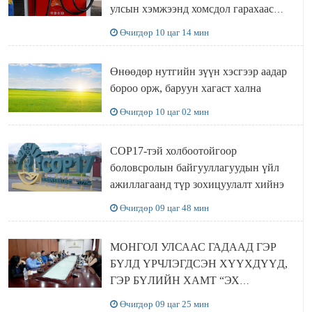
улсын хэмжээнд хомсдол гарахаас
сэргийлж чадлаа
Өчигдөр 10 цаг 14 мин
Өнөөдөр нутгийн зүүн хэсгээр аадар
бороо орж, баруун хагаст хална
Өчигдөр 10 цаг 02 мин
COP17-тэй холбоотойгоор
боловсролын байгууллагуудын үйл
ажиллагаанд түр зохицуулалт хийнэ
Өчигдөр 09 цаг 48 мин
МОНГОЛ УЛСААС ГАДААД ГЭР
БҮЛД ҮРЧЛЭГДСЭН ХҮҮХДҮҮД,
ГЭР БҮЛИЙН ХАМТ “ЭХ
ОРОНТОЙГОО ТАНИЛЦАХ”
Өчигдөр 09 цаг 25 мин