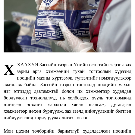
Х
ХААХҮЯ Засгийн газрын Үнийн өсөлтийн эсрэг авах
зарим арга хэмжээний тухай тогтоолын хүрээнд
нөөцийн махны хүртээмж, түгээлтийг нэмэгдүүлэхээр
ажиллаж байна. Засгийн газрын тогтоолд нөөцийн махыг
нэг этгээдэд давтамжтай болон их хэмжээгээр худалдан
борлуулсан тохиолдлууд нь холбогдох хууль тогтоомжид
нийцсэн эсэхийг яаралтай хянан шалгаж, дутагдсан
хэмжээгээр нөхөн бүрдүүлж, зах зээлд нийлүүлэхийг бэлтгэн
нийлүүлэгчид хариуцуулах чиглэл өгсөн.
Мөн цахим төлбөрийн баримтгүй худалдаалсан нөөцийн