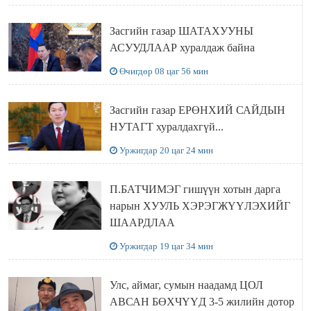
АЯЛАЛ ХИЙЖ БАЙНА
Засгийн газар ШАТАХУУНЫ
АСУУДЛААР хуралдаж байна
Өчигдөр 08 цаг 56 мин
Засгийн газар ЕРӨНХИЙ САЙДЫН
НУТАГТ хуралдахгүй...
Уржигдар 20 цаг 24 мин
П.БАТЧИМЭГ гишүүн хотын дарга
нарын ХУУЛЬ ХЭРЭГЖҮҮЛЭХИЙГ
ШААРДЛАА
Уржигдар 19 цаг 34 мин
Улс, аймаг, сумын наадамд ЦОЛ
АВСАН БӨХЧҮҮД 3-5 жилийн дотор