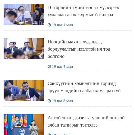
16 төрлийн эмийг нэг эх үүсвэрээс
худалдан авах журмыг баталлаа
19 цаг 1 мин
Нөөцийн махны худалдаа,
борлуулалтыг нээлттэй ил тод
болгоно
19 цаг 4 мин
Санхүүгийн хэмнэлтийн горимд
эрүүл мэндийн салбар хамаарахгүй
19 цаг 8 мин
Автобензин, дизель түлшний онцгой
албан татварыг тэглэлээ