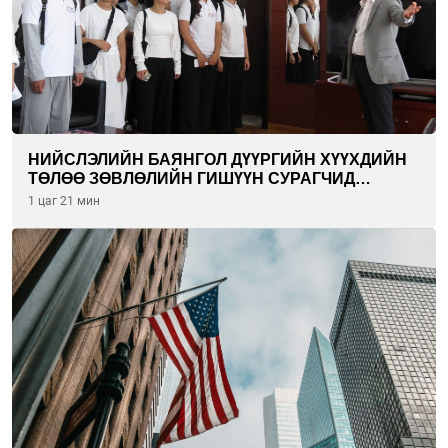
НИЙСЛЭЛИЙН БАЯНГОЛ ДҮҮРГИЙН ХҮҮХДИЙН
ТӨЛӨӨ ЗӨВЛӨЛИЙН ГИШҮҮН СУРАГЧИД
БОЛОВСРОЛЫН ЯАМАНД ЗОЧИЛЛОО
1 цаг 21 мин