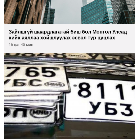
Зайлшгүй шаардлагатай биш бол Монгол Улсад
хийх аяллаа хойшлуулах эсвэл түр цуцлах
16 цаг 45 мин