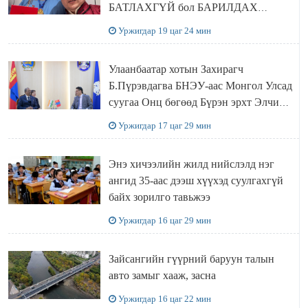
БАТЛАХГҮЙ бол БАРИЛДАХ
ЭРХИЙГ нь хасаж, цолыг нь хураана
Уржигдар 19 цаг 24 мин
Улаанбаатар хотын Захирагч
Б.Пүрэвдагва БНЭУ-аас Монгол Улсад
суугаа Онц бөгөөд Бүрэн эрхт Элчин
сайд Атул Малхари Готсурветэй
Уржигдар 17 цаг 29 мин
уулзлаа
Энэ хичээлийн жилд нийслэлд нэг
ангид 35-аас дээш хүүхэд суулгахгүй
байх зорилго тавьжээ
Уржигдар 16 цаг 29 мин
Зайсангийн гүүрний баруун талын
авто замыг хааж, засна
Уржигдар 16 цаг 22 мин