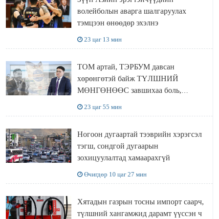
волейболын аварга шалгаруулах
тэмцээн өнөөдөр эхэлнэ
23 цаг 13 мин
ТОМ артай, ТЭРБУМ давсан
хөрөнгөтэй байж ТҮЛШНИЙ
МӨНГӨНӨӨС завшихаа боль,
Ц.ЭРДЭНЭБАЯР захирал аа!!
23 цаг 55 мин
Ногоон дугаартай тээврийн хэрэгсэл
тэгш, сондгой дугаарын
зохицуулалтад хамаарахгүй
Өчигдөр 10 цаг 27 мин
Хятадын газрын тосны импорт саарч,
түлшний хангамжид дарамт үүссэн ч