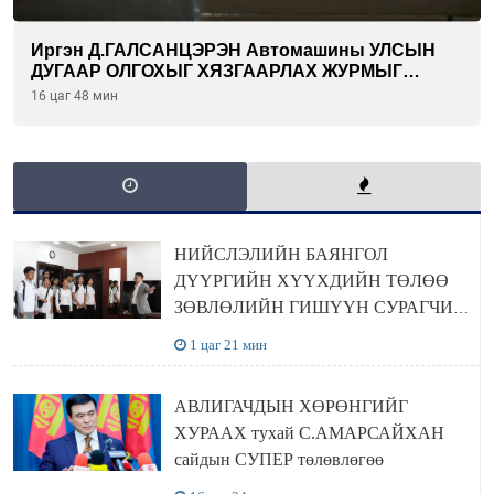
Иргэн Д.ГАЛСАНЦЭРЭН Автомашины УЛСЫН
ДУГААР ОЛГОХЫГ ХЯЗГААРЛАХ ЖУРМЫГ
ЦУЦЛУУЛАХ санал гаргажээ
16 цаг 48 мин
НИЙСЛЭЛИЙН БАЯНГОЛ
ДҮҮРГИЙН ХҮҮХДИЙН ТӨЛӨӨ
ЗӨВЛӨЛИЙН ГИШҮҮН СУРАГЧИД
БОЛОВСРОЛЫН ЯАМАНД
1 цаг 21 мин
ЗОЧИЛЛОО
АВЛИГАЧДЫН ХӨРӨНГИЙГ
ХУРААХ тухай С.АМАРСАЙХАН
сайдын СУПЕР төлөвлөгөө