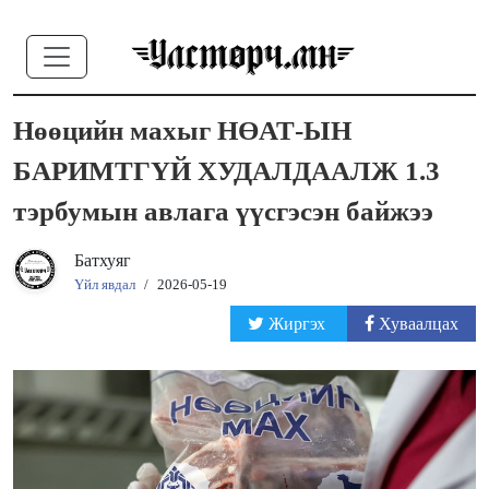
Нөөцийн махыг НӨАТ-ЫН
БАРИМТГҮЙ ХУДАЛДААЛЖ 1.3
тэрбумын авлага үүсгэсэн байжээ
Батхуяг
Үйл явдал
/
2026-05-19
Жиргэх
Хуваалцах