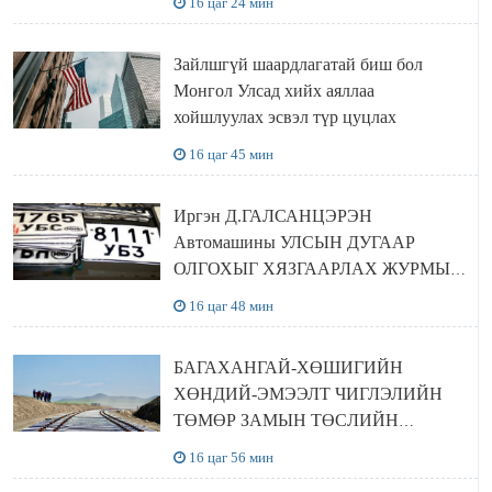
16 цаг 24 мин
Зайлшгүй шаардлагатай биш бол
Монгол Улсад хийх аяллаа
хойшлуулах эсвэл түр цуцлах
16 цаг 45 мин
Иргэн Д.ГАЛСАНЦЭРЭН
Автомашины УЛСЫН ДУГААР
ОЛГОХЫГ ХЯЗГААРЛАХ ЖУРМЫГ
ЦУЦЛУУЛАХ санал гаргажээ
16 цаг 48 мин
БАГАХАНГАЙ-ХӨШИГИЙН
ХӨНДИЙ-ЭМЭЭЛТ ЧИГЛЭЛИЙН
ТӨМӨР ЗАМЫН ТӨСЛИЙН
БҮТЭЭН БАЙГУУЛАЛТ
16 цаг 56 мин
ЭРЧИМЖИЖ БАЙНА