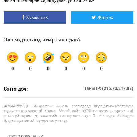
авсан ч төлбөрөө барагдуулаагүй байгаа аж.
Хуваалцах
Жиргэх
Энэ мэдээ танд ямар санагдав?
0
0
0
0
0
0
Сэтгэгдэл:
Таны IP: (216.73.217.88)
АНХААРУУЛГА: Уншигчдын бичсэн сэтгэгдэлд https://www.ulsturch.mn
хариуцлага хүлээхгүй болно. Манай сайт ХХЗХ-ны журмын дагуу зүй
зохисгүй зарим үг, хэллэгийг хязгаарласан тул Та сэтгэгдэл бичихдээ
бусдын эрх ашгийг хүндэтгэн үзнэ үү.